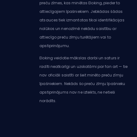
preču zīmes, kas minētas Eloking, pieder to
attiecīgajiem īpašniekiem. Jebkādas šādas
atsauces tiek izmantotas tikai identifikācijas
nolūkos un nenozīmē nekādu saistību ar
attiecīgo preču zīmju turētājiem vai to
apstiprinājumu.
Eloking veidotie mākslas darbi un saturs ir
radīti neatkarīgi un uzskatāmi par fan art — tie
nav oficiāli saistīti ar šeit minēto preču zīmju
īpašniekiem. Nekāds šo preču zīmju īpašnieku
apstiprinājums nav ne izteikts, ne netieši
norādīts.