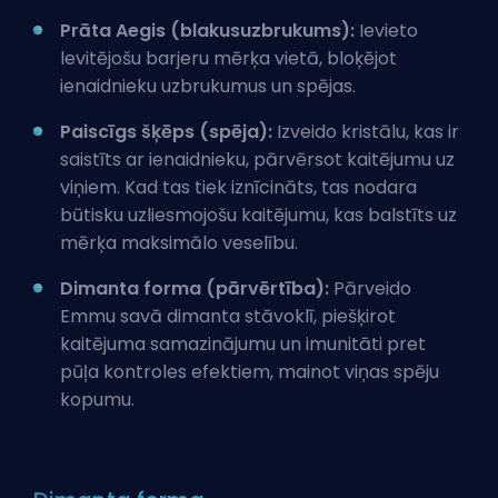
Prāta Aegis (blakusuzbrukums):
Ievieto
levitējošu barjeru mērķa vietā, bloķējot
ienaidnieku uzbrukumus un spējas.
Paiscīgs šķēps (spēja):
Izveido kristālu, kas ir
saistīts ar ienaidnieku, pārvērsot kaitējumu uz
viņiem. Kad tas tiek iznīcināts, tas nodara
būtisku uzliesmojošu kaitējumu, kas balstīts uz
mērķa maksimālo veselību.
Dimanta forma (pārvērtība):
Pārveido
Emmu savā dimanta stāvoklī, piešķirot
kaitējuma samazinājumu un imunitāti pret
pūļa kontroles efektiem, mainot viņas spēju
kopumu.