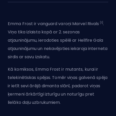
[1]
Emma Frost ir
vanguard
varoņi
Marvel Rivals
.
Viņa tika izlaista kopā ar 2. sezonas
atjauninājumu, ierodoties spēlē ar Hellfire Gala
atjauninājumu un nekavējoties iekaroja interneta
sirdis ar savu izskatu.
Kā komiksos, Emma Frost ir mutants, kurai ir
telekinētiskas spējas. Tomēr viņas galvenā spēja
ir ietīt sevi ārējā dimanta slānī, padarot viņas
ķermeni ārkārtīgi izturīgu un noturīgu pret
lielāko daļu uzbrukumiem.