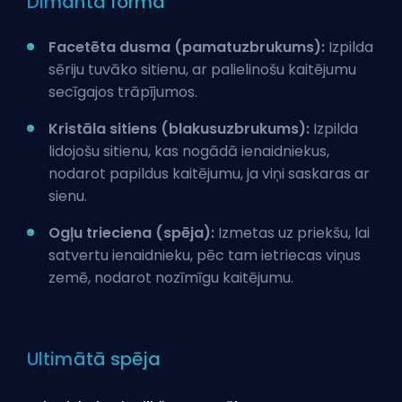
Dimanta forma
Facetēta dusma (pamatuzbrukums):
Izpilda
sēriju tuvāko sitienu, ar palielinošu kaitējumu
secīgajos trāpījumos.
Kristāla sitiens (blakusuzbrukums):
Izpilda
lidojošu sitienu, kas nogādā ienaidniekus,
nodarot papildus kaitējumu, ja viņi saskaras ar
sienu.
Ogļu trieciena (spēja):
Izmetas uz priekšu, lai
satvertu ienaidnieku, pēc tam ietriecas viņus
zemē, nodarot nozīmīgu kaitējumu.
Ultimātā spēja