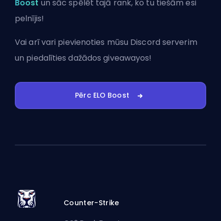
Boost
un sāc spēlēt tajā rank, ko tu tiešām esi
pelnījis!
Vai arī vari
pievienoties mūsu Discord serverim
un piedalīties dažādos giveawayos!
Pērc ELO Boost
Counter-Strike