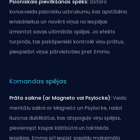
Psioniskais pievilkšanas spēks:
Izstaro
konusveida psionisku uzbrukumu, kas apstādina
ienaidniekus un novērš viņus no iespējas
izmantot savas ultimātās spējas. Ja efekts
turpinās, tas pakāpeniski kontrolē viņu prātus,
piespiežot viņus pārvietoties pret Emmu.
Komandas spējas
Prāta saikne (ar Magneto vai Psylocke):
Veido
mentālu saikni ar Magneto un Psylocke, radot
iluzorus dublikātus, kas atspoguļo viņu spējas,
pievienojot kaujas klātbūtni un taktiskās
iespējas. Emma arī iegūst papildu maksimālo