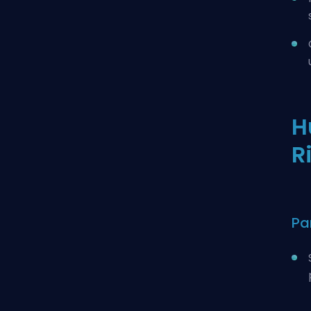
H
R
Pa