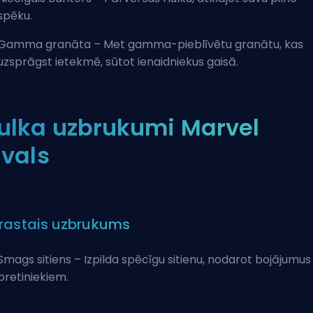
spēku.
Gamma granāta – Met gamma-pieblīvētu granātu, kas
uzsprāgst ietekmē, sūtot ienaidniekus gaisā.
ulka uzbrukumi Marvel
ivals
rastais uzbrukums
Smags sitiens – Izpilda spēcīgu sitienu, nodarot bojājumus
pretiniekiem.