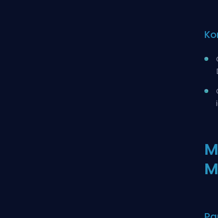
Ko
M
M
Pa