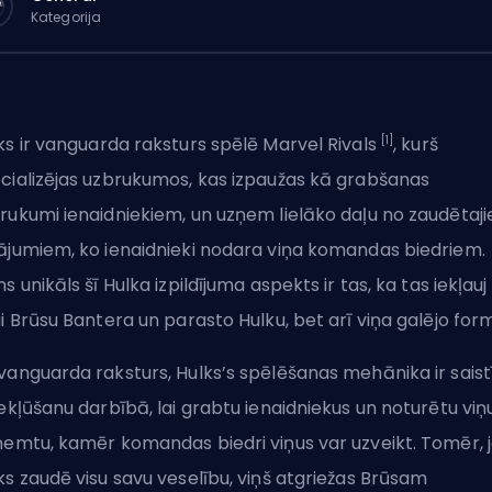
Kategorija
[1]
ks ir
vanguarda
raksturs spēlē
Marvel Rivals
, kurš
cializējas uzbrukumos, kas izpaužas kā grabšanas
rukumi ienaidniekiem, un uzņem lielāko daļu no zaudētaj
ājumiem, ko ienaidnieki nodara viņa komandas biedriem.
ns unikāls šī Hulka izpildījuma aspekts ir tas, ka tas iekļauj
ai Brūsu Bantera un parasto Hulku, bet arī viņa galējo for
vanguarda raksturs, Hulks’s spēlēšanas mehānika ir saist
iekļūšanu darbībā, lai grabtu ienaidniekus un noturētu viņ
ņemtu, kamēr komandas biedri viņus var uzveikt. Tomēr, 
ks zaudē visu savu veselību, viņš atgriežas Brūsam