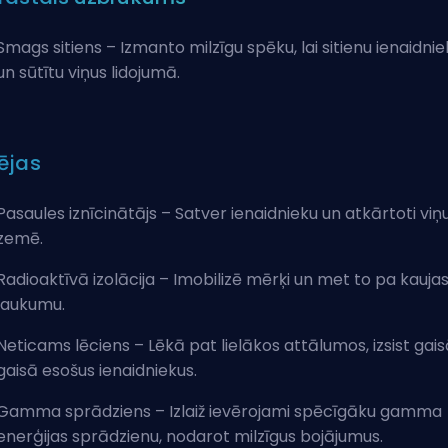
Smags sitiens – Izmanto milzīgu spēku, lai sitienu ienaidni
un sūtītu viņus lidojumā.
ējas
Pasaules iznīcinātājs – Satver ienaidnieku un atkārtoti viņu
zemē.
Radioaktīvā izolācija – Imobilizē mērķi un met to pa kauja
laukumu.
Neticams lēciens – Lēkā pat lielākos attālumos, izsist gai
gaisā esošus ienaidniekus.
Gamma sprādziens – Izlaiž ievērojami spēcīgāku gamma
enerģijas sprādzienu, nodarot milzīgus bojājumus.