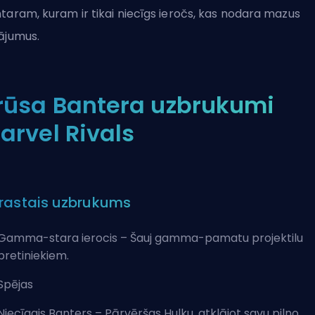
taram, kuram ir tikai niecīgs ieročs, kas nodara mazus
ājumus.
rūsa Bantera uzbrukumi
arvel Rivals
rastais uzbrukums
Gamma-stara ierocis – Šauj gamma-pamatu projektilu
pretiniekiem.
Spējas
Niecīgais Banters – Pārvēršas Hulku, atklājot savu pilno