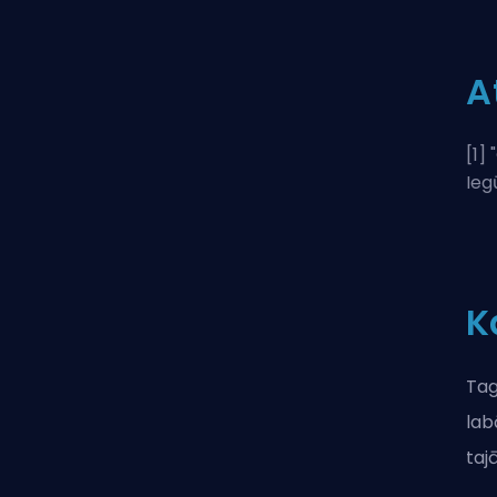
A
[1] "
Ieg
K
Tag
lab
taj