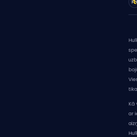
Hul
spe
uzb
boj
Vie
tik
Kā 
ar 
aiz
Hul