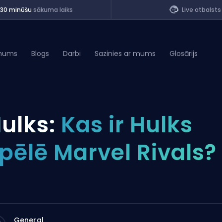
<30 minūšu
sākuma laiks
Live atbalsts
mums
Blogs
Darbi
Sazinies ar mums
Glosārijs
of Legends
ulks:
Kas ir Hulks
t
pēlē Marvel Rivals?
General