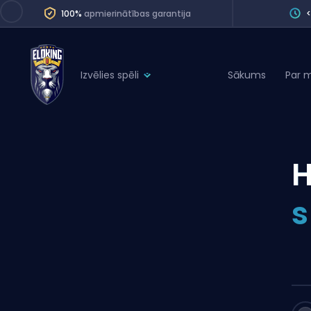
100%
apmierinātības garantija
Izvēlies spēli
Sākums
Par 
League of Legends
League 
Marvel Rivals
SERVICES
Valorant
H
Division Boos
Dota 2
Placements
s
Counter-Strike
Wins
Overwatch 2
Coaching
Rocket League
Path of Exile 2
Teammate