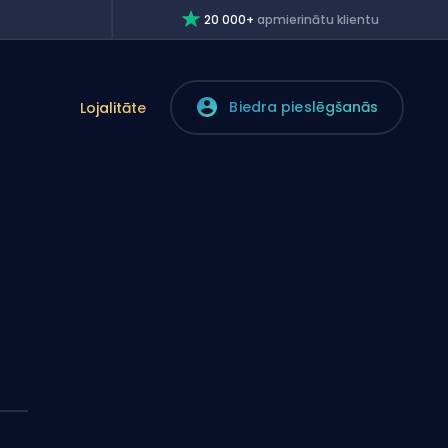
20 000+
apmierinātu klientu
Biedra pieslēgšanās
Lojalitāte