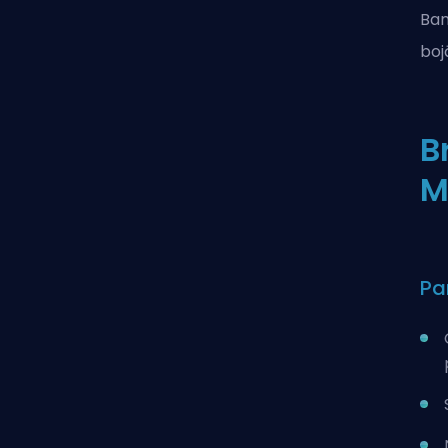
Ban
boj
B
M
Pa