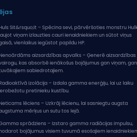
ējas
Huls Sit&rsquo;it – Spēcina sevi, pārvēršoties monstru Hulk
ļaujot viņam izlauzties cauri ienaidniekiem un sūtot viņus
gaisā, vienlaikus iegūstot papildu HP.
Nenoārdāms aizsardzības apvalks – Ģenerē aizsardzības
vairogu, kas absorbē ienākošus bojājumus gan viņam, gan
tuvākajiem sabiedrotajiem.
Radioaktīvā izolācija – Izdala gamma enerģiju, lai uz laiku
ierobežotu pretinieku kustību.
Neticams lēciens – Uzkrāj lēcienu, lai sasniegtu augsta
augstuma mērķus un sutu tos lejā.
Gamma sprādziens – Izstaro gamma radiācijas impulsu,
nodarot bojājumus visiem tuvumā esošajiem ienaidniekie