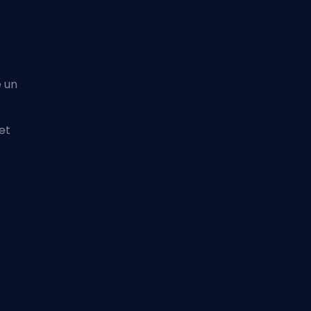
 un
et