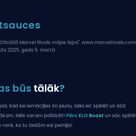
tsauces
Oficiālā Marvel Rivals mājas lapa
". www.marvelrivals.com
ūts 2025. gada 5. martā
as būs
tālāk
?
ad, kad esi iemācījies ko jaunu, laiks iet spēlēt un kļūt
ākam. Mēs varam palīdzēt!
Pērc ELO Boost
un sāc spēlē
ā rank, ko tu tiešām esi pelnījis!