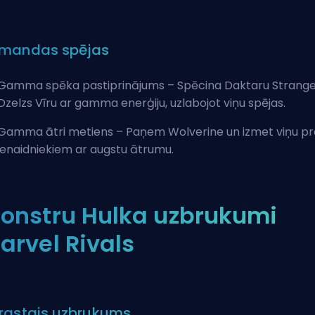
mandas spējas
Gamma spēka pastiprinājums – Spēcina Daktaru Strange
Dzelzs Vīru
ar gamma enerģiju, uzlabojot viņu spējas.
Gamma ātri metiens – Paņem Wolverine un izmet viņu pr
ienaidniekiem ar augstu ātrumu.
onstru Hulka uzbrukumi
arvel Rivals
rastais uzbrukums