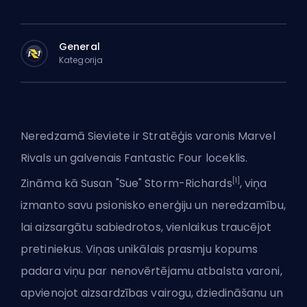
General
Kategorija
Neredzamā Sieviete ir
Stratēģis varonis
Marvel
Rivals un galvenais Fantastic Four loceklis.
[1]
Zināma kā Susan "Sue" Storm-Richards
, viņa
izmanto savu psionisko enerģiju un neredzamību,
lai aizsargātu sabiedrotos, vienlaikus traucējot
pretiniekus. Viņas unikālais prasmju kopums
padara viņu par nenovērtējamu atbalsta varoni,
apvienojot aizsardzības vairogu, dziedināšanu un