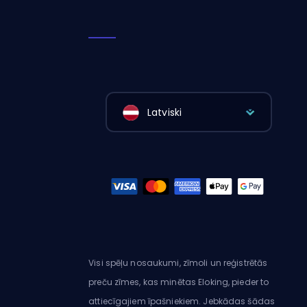
Latviski
Visi spēļu nosaukumi, zīmoli un reģistrētās
preču zīmes, kas minētas Eloking, pieder to
attiecīgajiem īpašniekiem. Jebkādas šādas