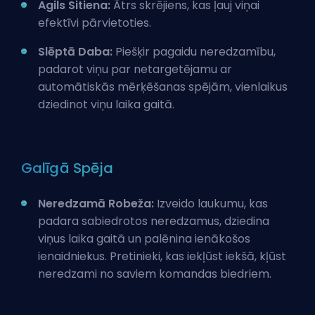
Agils Sitiena:
Ātrs skrējiens, kas ļauj viņai
efektīvi pārvietoties.
Slēptā Daba:
Piešķir pagaidu neredzamību,
padarot viņu par netargetējamu ar
automātiskās mērķēšanas spējām, vienlaikus
dziedinot viņu laika gaitā.
Galīgā Spēja
Neredzamā Robeža:
Izveido laukumu, kas
padara sabiedrotos neredzamus, dziedina
viņus laika gaitā un palēnina ienākošos
ienaidniekus. Pretinieki, kas iekļūst iekšā, kļūst
neredzami no saviem komandas biedriem.