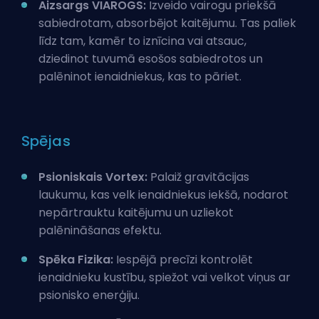
Aizsargs VIAROGS:
Izveido vairogu priekšā
sabiedrotam, absorbējot kaitējumu. Tas paliek
līdz tam, kamēr to iznīcina vai atsauc,
dziedinot tuvumā esošos sabiedrotos un
palēninot ienaidniekus, kas to pāriet.
Spējas
Psioniskais Vortex:
Palaiž gravitācijas
laukumu, kas velk ienaidniekus iekšā, nodarot
nepārtrauktu kaitējumu un uzliekot
palēnināšanas efektu.
Spēka Fizika:
Iespējā precīzi kontrolēt
ienaidnieku kustību, spiežot vai velkot viņus ar
psionisko enerģiju.