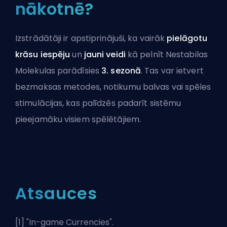
nākotnē?
Izstrādātāji ir apstiprinājuši, ka vairāk
pielāgotu
krāsu iespēju
un
jauni veidi
kā pelnīt
Nestabilas
Molekulas parādīsies
3. sezonā
. Tas var ietvert
bezmaksas metodes, notikumu balvas vai spēles
stimulācijas, kas palīdzēs padarīt sistēmu
pieejamāku visiem spēlētājiem.
Atsauces
[1] "
In-game Currencies
".