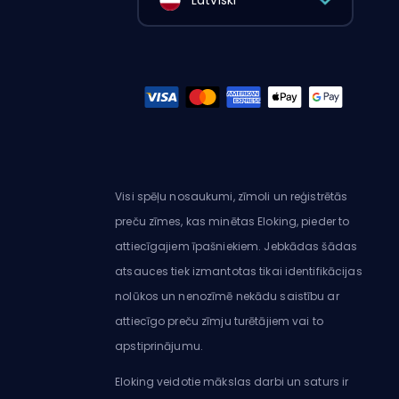
Latviski
Visi spēļu nosaukumi, zīmoli un reģistrētās
preču zīmes, kas minētas Eloking, pieder to
attiecīgajiem īpašniekiem. Jebkādas šādas
atsauces tiek izmantotas tikai identifikācijas
nolūkos un nenozīmē nekādu saistību ar
attiecīgo preču zīmju turētājiem vai to
apstiprinājumu.
Eloking veidotie mākslas darbi un saturs ir