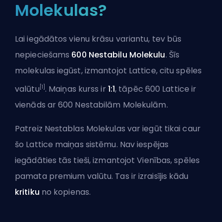
Molekulas?
Lai iegādātos vienu krāsu variantu, tev būs
nepieciešams
600 Nestabilu Molekulu
. Šīs
molekulas iegūst, izmantojot
Lattice
, citu spēles
[1]
valūtu
. Maiņas kurss ir
1:1
, tāpēc 600 Lattice ir
vienāds ar 600 Nestabilām Molekulām.
Patreiz Nestablas Molekulas var iegūt tikai caur
šo Lattice maiņas sistēmu. Nav iespējas
iegādāties tās tieši, izmantojot
Vienības
, spēles
pamata premium valūtu. Tas ir izraisījis kādu
kritiku
no kopienas.