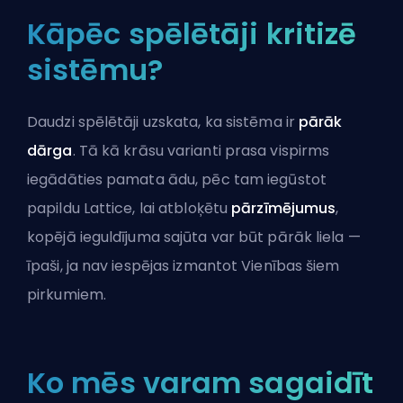
Kāpēc spēlētāji kritizē
sistēmu?
Daudzi spēlētāji uzskata, ka sistēma ir
pārāk
dārga
. Tā kā krāsu varianti prasa vispirms
iegādāties pamata ādu, pēc tam iegūstot
papildu Lattice, lai atbloķētu
pārzīmējumus
,
kopējā ieguldījuma sajūta var būt pārāk liela —
īpaši, ja nav iespējas izmantot Vienības šiem
pirkumiem.
Ko mēs varam sagaidīt