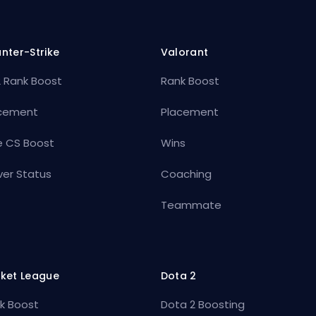
nter-Strike
Valorant
 Rank Boost
Rank Boost
cement
Placement
e CS Boost
Wins
ver Status
Coaching
Teammate
ket League
Dota 2
k Boost
Dota 2 Boosting