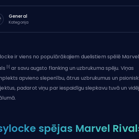
General
Kategorija
locke ir viens no populārākajiem
duelistiem
spēlē
Marvel
[1]
als
ar savu augsto flanking un uzbrukuma spēju. Viņas
plekts apvieno slepenību, ātrus uzbrukumus un psionisk
jektus, padarot viņu par iespaidīgu slepkavu tuvā un vidē
ālumā.
sylocke spējas Marvel Rival