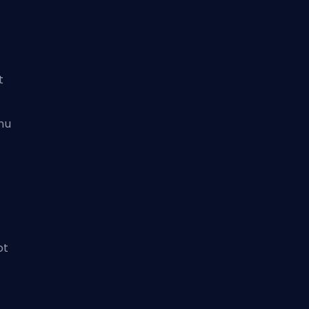
t
umu
ot