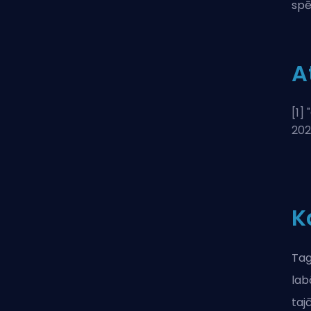
spē
A
[1] "
202
K
Tag
lab
taj