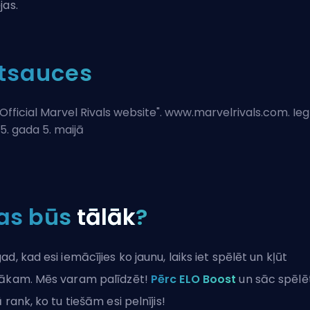
jas.
tsauces
Official Marvel Rivals website
". www.marvelrivals.com. Ie
5. gada 5. maijā
as būs
tālāk
?
ad, kad esi iemācījies ko jaunu, laiks iet spēlēt un kļūt
ākam. Mēs varam palīdzēt!
Pērc ELO Boost
un sāc spēlē
ā rank, ko tu tiešām esi pelnījis!