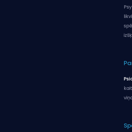
Psy
lik
spē
izš
Pa
Psi
kai
viņ
Sp