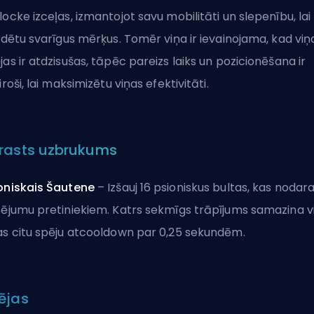
locke izceļas, izmantojot savu mobilitāti un slepenību, lai
vidētu svarīgus mērķus. Tomēr viņa ir ievainojama, kad viņ
jas ir atdzisušas, tāpēc pareizs laiks un pozicionēšana ir
ķiroši, lai maksimizētu viņas efektivitāti.
rasts uzbrukums
oniskais Šautene
– Izšauj 16 psioniskus bultas, kas nodar
tējumu pretiniekiem. Katrs sekmīgs trāpījums samazina v
as citu spēju atcooldown par 0,25 sekundēm.
ējas