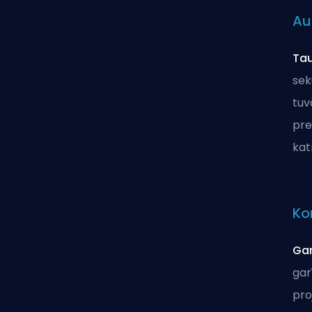
Au
Ta
sek
tuv
pre
kat
Ko
Gar
gar
pro