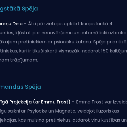
gstākā Spēja
ureņu Deja
– Ātri pārvietojas apkārt kaujas laukā 4
undes, kļūstot par nenovēršamu un automātiski uzbruko
ākajiem pretiniekiem ar psionisku katanu. Spēja prioritizē
tiniekus, kuri ir tikuši skarti vismazāk, nodarot 150 kaitēj
ram trāpījumam.
mandas Spēja
īgā Projekcija (ar Emmu Frost)
– Emma Frost var izveid
īgu saikni ar Psylocke un Magneto, veidojot iluzoriskas
jekcijas, kas mulsina pretiniekus, atdarot viņu kustības un