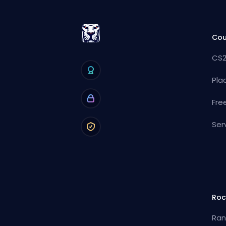
Cou
CS2
Pla
Fre
Ser
Roc
Ran