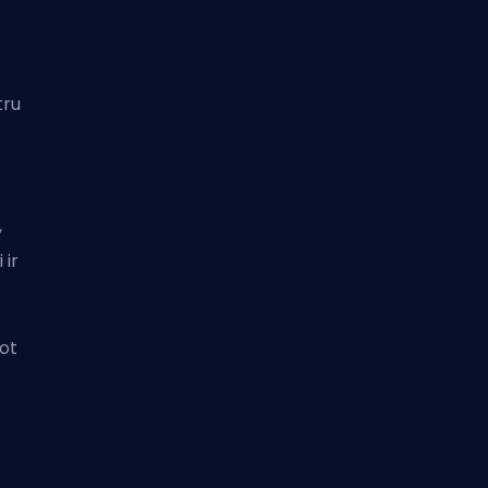
tru
,
 ir
ot