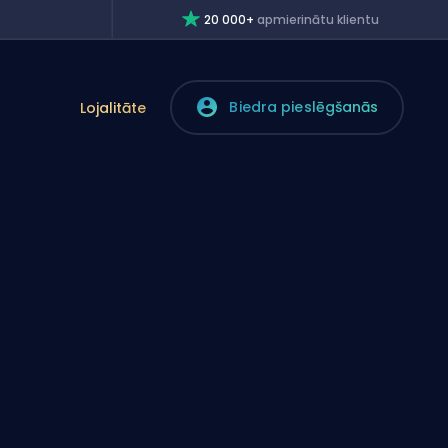
20 000+
apmierinātu klientu
Biedra pieslēgšanās
Lojalitāte