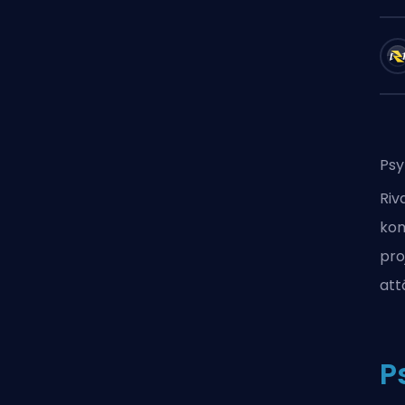
Psy
Riv
kom
pro
att
P