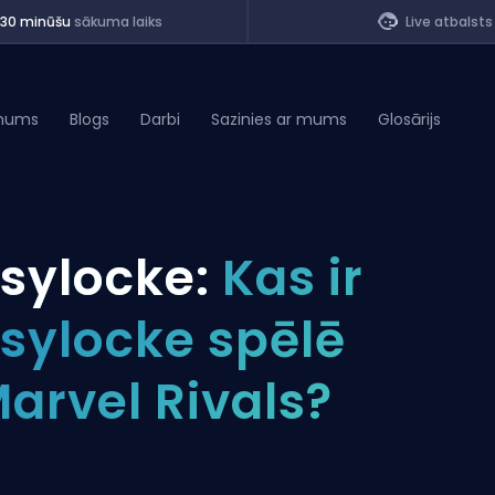
<30 minūšu
sākuma laiks
Live atbalsts
mums
Blogs
Darbi
Sazinies ar mums
Glosārijs
of Legends
sylocke:
Kas ir
t
sylocke spēlē
arvel Rivals?