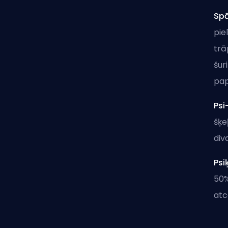
Spā
pie
trā
šur
pap
Ps
šķe
div
Psi
50%
atc