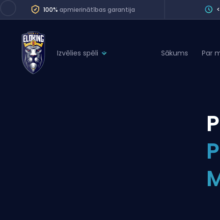
100%
apmierinātības garantija
Izvēlies spēli
Sākums
Par 
League of Legends
League 
Marvel Rivals
SERVICES
Valorant
P
Division Boos
Dota 2
Placements
P
Counter-Strike
Wins
Overwatch 2
M
Coaching
Rocket League
Path of Exile 2
Teammate