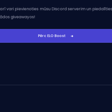
 arī vari
pievienoties mūsu Discord serverim
un piedalītie
ādos giveawayos!
Pērc ELO Boost