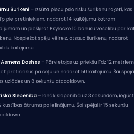
rnu Šurikeni
– Izsūta piecu psionisku šurikenu raķeti, kas
līp pie pretiniekiem, nodarot 14 kaitējumu katram
pījumam un piešķirot Psylocke 10 bonusu veselību par ka
ikenu. Nospiežot spēju vēlreiz, atsauc šurikenu, nodarot
ildu kaitējumu.
i-Asmens Dashes
– Pārvietojas uz priekšu līdz 12 metriem
ļot pretiniekus pa ceļu un nodarot 50 kaitējumu. Šai spējai
as uzlādes un 8 sekunžu atcooldown.
ķiskā Slepenība
– Ienāk slepenībā uz 3 sekundēm, iegūst
 kustības ātruma palielinājumu. Šai spējai ir 15 sekunžu
ooldown.