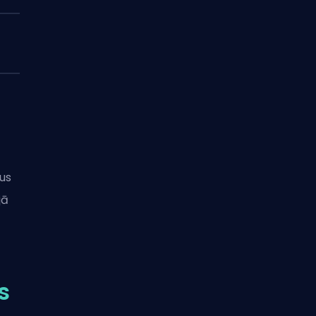
us
jā
s