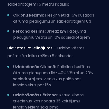
sabiedrotajiem 15 metru rādiusā:
Ciklonu Režīms:
Piešķir Vētrai 16% kustības
ātruma pieaugumu un sabiedrotajiem 8%.
Pērkona Režīms:
Sniedz 12% kaitējuma
pieaugumu Vētrai un 10% sabiedrotajiem.
Dievietes Palielinājums
– Uzlabo Vētras
pašreizējo laika režīmu 8 sekundes:
Uzlabošanās Ciklonā:
Palielina kustības
ātruma pieaugumu līdz 40% Vētrai un 20%
sabiedrotajiem, vienlaikus palēninot
ienaidniekus par 15%.
Uzlabošanās Pērkona:
Izsauc zibens
triecienus, kas nodara 35 kaitējumu
ienaidniekiem šajā jomā.