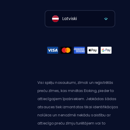
Latviski
Visi spēļu nosaukumi, zīmoli un reģistrētās
preču zīmes, kas minētas Eloking, pieder to
attiecīgajiem īpašniekiem. Jebkādas šādas
atsauces tiek izmantotas tikai identifikācijas
nolūkos un nenozīmē nekādu saistību ar
attiecīgo preču zīmju turētājiem vai to