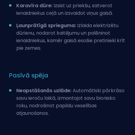
Karavīra dūre:
Izsist uz priekšu, satverot
ienaidniekus ceļā un izsvaidot viņus gaisā.
Ļaunprātīgā sprieguma:
Izlaida elektrizētu
dūrienu, nodarot kaitējumu un palēninot
ienaidniekus, kamēr gaisā esošie pretinieki krīt
pie zemes.
Pasīvā spēja
Neapstāšanās uzlāde:
Automātiski pārkrāso
savu ieroču laikā, izmantojot savu bionisko
roku, nodrošinot papildu veselības
atjaunošanos.