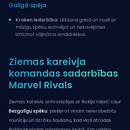
Galīgā spēja
Kraken iedarbība:
Lēkšana gaisā un nosit ar
milzīgu spēku, iezīmējot un nekavējoties
iznīcinot vājinātos ienaidniekus.
Ziemas kareivja
komandas sadarbības
Marvel Rivals
Ziemas kareivis sinhronizējas ar
Rokija raķeti
caur
Bezgalīgu spēku
, piešķirot viņam neierobežotu
munīciju un ātrāku šaušanu, kad viņš atrodas
Rokija Munīcijas pārslodzes laukā. Tas uzlabo