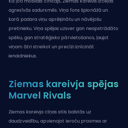
Kā ļoti mobilais cīnītājs, Ziemas kareivis izceļas
agresīvās sadursmēs. Viņa fons špionāžā un
karā padara viņu aprēķinātu un nāvējošu
pretinieku. Viņa spējas uzsver gan neapstrādāto
spēku, gan stratēģisko pārvietošanos, ļaujot
viņam ātri streikot un precīzi iznīcināt
ienaidniekus.
Ziemas kareivja spējas
Marvel Rivals
Ziemas kareivja cīņas stils balstās uz
daudzveidību, apvienojot ieroču prasmes ar