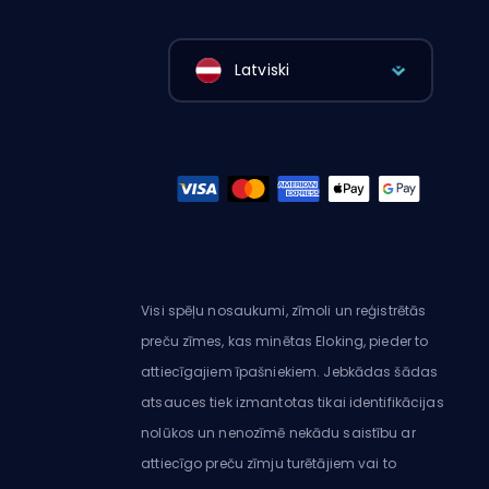
Latviski
Visi spēļu nosaukumi, zīmoli un reģistrētās
preču zīmes, kas minētas Eloking, pieder to
attiecīgajiem īpašniekiem. Jebkādas šādas
atsauces tiek izmantotas tikai identifikācijas
nolūkos un nenozīmē nekādu saistību ar
attiecīgo preču zīmju turētājiem vai to