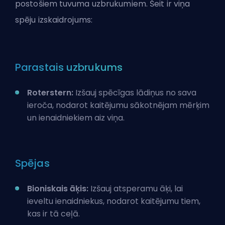
postošiem tuvuma uzbrukumiem. Šeit ir viņa
spēju izskaidrojums:
Parastais uzbrukums
Roterstern:
Izšauj spēcīgas lādiņus no sava
ieroča, nodarot kaitējumu sākotnējam mērķim
un ienaidniekiem aiz viņa.
Spējas
Bioniskais āķis:
Izšauj atsperamu āķi, lai
ieveltu ienaidniekus, nodarot kaitējumu tiem,
kas ir tā ceļā.