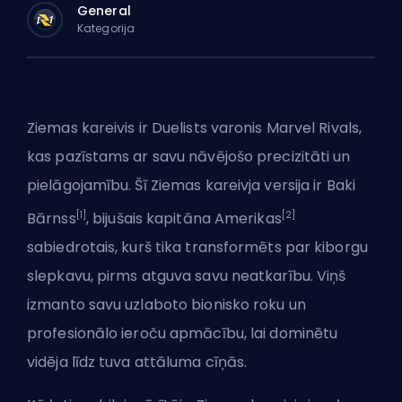
General
Kategorija
Ziemas kareivis ir
Duelists
varonis Marvel Rivals,
kas pazīstams ar savu nāvējošo precizitāti un
pielāgojamību. Šī Ziemas kareivja versija ir Baki
[1]
[2]
Bārnss
, bijušais kapitāna Amerikas
sabiedrotais, kurš tika transformēts par kiborgu
slepkavu, pirms atguva savu neatkarību. Viņš
izmanto savu uzlaboto bionisko roku un
profesionālo ieroču apmācību, lai dominētu
vidēja līdz tuva attāluma cīņās.