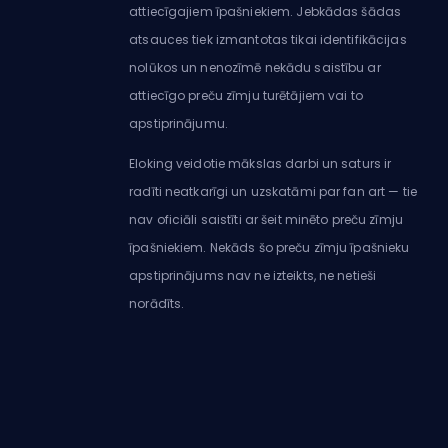
attiecīgajiem īpašniekiem. Jebkādas šādas
atsauces tiek izmantotas tikai identifikācijas
nolūkos un nenozīmē nekādu saistību ar
attiecīgo preču zīmju turētājiem vai to
apstiprinājumu.
Eloking veidotie mākslas darbi un saturs ir
radīti neatkarīgi un uzskatāmi par fan art — tie
nav oficiāli saistīti ar šeit minēto preču zīmju
īpašniekiem. Nekāds šo preču zīmju īpašnieku
apstiprinājums nav ne izteikts, ne netieši
norādīts.