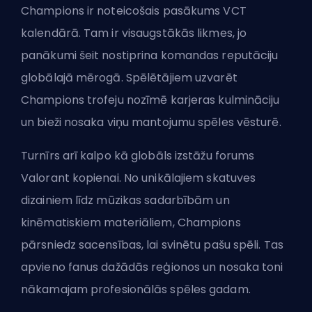
Champions ir noteicošais pasākums VCT
kalendārā. Tam ir visaugstākās likmes, jo
panākumi šeit nostiprina komandas reputāciju
globālajā mērogā. Spēlētājiem uzvarēt
Champions trofeju nozīmē karjeras kulmināciju
un bieži nosaka viņu mantojumu spēles vēsturē.
Turnīrs arī kalpo kā globāls izstāžu forums
Valorant kopienai. No unikālajiem skatuves
dizainiem līdz mūzikas sadarbībām un
kinēmatiskiem materiāliem, Champions
pārsniedz sacensības, lai svinētu pašu spēli. Tas
apvieno fanus dažādās reģionos un nosaka toni
nākamajam profesionālās spēles gadam.