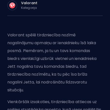
Valorant
Kategorija
Valorant spēlē tirdzniecība nozīmē
nogalinājumu apmaiņu ar ienaidnieku īsā laika
posmā. Piemēram, ja tu un tavs komandas
biedrs vienlaicīgi uzbrūk vietnei un ienaidnieka
Jett nogalina tavu komandas biedru, tad
tirdzniecība nozīmētu, ka tu pēc īsa brīža
nogalini Jetta, lai nodrošinātu līdzsvarotu
situāciju.
Vienkāršāk izsakoties, tirdzniecība attiecas uz
spēles stratēģiska aspekta, kurā viens spēlētājs