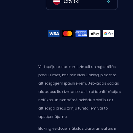
Latviski
Visi spēļu nosaukumi, zīmoli un reģistrētās
preču zīmes, kas minētas Eloking, pieder to
attiecīgajiem īpašniekiem. Jebkādas šādas
atsauces tiek izmantotas tikai identifikācijas
nolūkos un nenozīmē nekādu saistību ar
attiecīgo preču zīmju turētājiem vai to
apstiprinājumu.
Eloking veidotie mākslas darbi un saturs ir