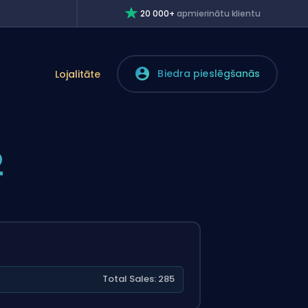
20 000+
apmierinātu klientu
Biedra pieslēgšanās
Lojalitāte
2
Total Sales: 285