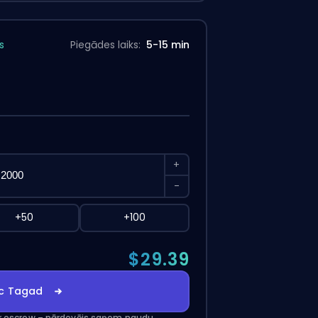
s
Piegādes laiks:
5-15 min
+
-
+50
+100
$29.39
c Tagad
 ar escrow – pārdevējs saņem naudu