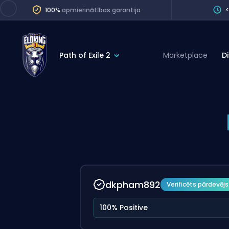
100%
apmierinātības garantija
Path of Exile 2
Marketplace
D
League of Legends
League 
Marvel Rivals
SERVICES
Valorant
Division Boos
Dota 2
Placements
Counter-Strike
Wins
Overwatch 2
dkpham892
Verificēts pārdevējs
Coaching
Rocket League
100% Positive
Path of Exile 2
Teammate