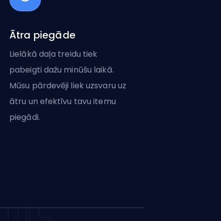
Ātra piegāde
Lielākā daļa treidu tiek
pabeigti dažu minūšu laikā.
Mūsu pārdevēji liek uzsvaru uz
ātru un efektīvu tavu itemu
piegādi.