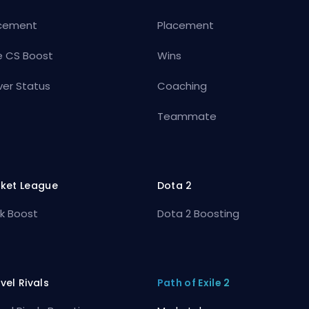
cement
Placement
e CS Boost
Wins
ver Status
Coaching
Teammate
ket League
Dota 2
k Boost
Dota 2 Boosting
vel Rivals
Path of Exile 2