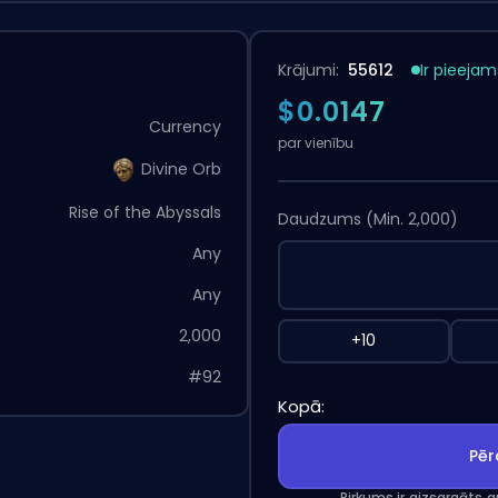
Krājumi:
55612
Ir pieejam
$0.0147
Currency
par vienību
Divine Orb
Rise of the Abyssals
Daudzums
(Min. 2,000)
Any
Any
2,000
+10
#92
Kopā:
Pēr
Pirkums ir aizsargāts