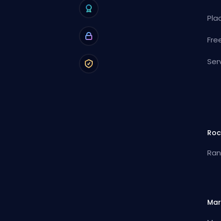
Pla
Fre
Ser
Roc
Ran
Mar