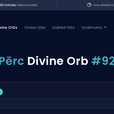
<30 minūšu
sākuma laiks
Live atbalsts
ivine Orbs
Chaos Orbs
Exalted Orbs
Uzņēmums
of Legends
Pērc
Divine Orb
#9
t