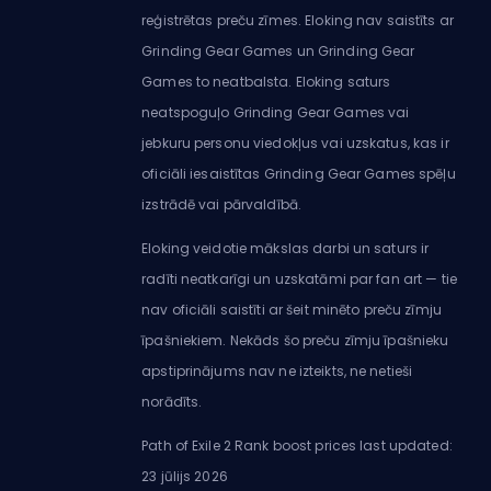
reģistrētas preču zīmes. Eloking nav saistīts ar
Grinding Gear Games un Grinding Gear
Games to neatbalsta. Eloking saturs
neatspoguļo Grinding Gear Games vai
jebkuru personu viedokļus vai uzskatus, kas ir
oficiāli iesaistītas Grinding Gear Games spēļu
izstrādē vai pārvaldībā.
Eloking veidotie mākslas darbi un saturs ir
radīti neatkarīgi un uzskatāmi par fan art — tie
nav oficiāli saistīti ar šeit minēto preču zīmju
īpašniekiem. Nekāds šo preču zīmju īpašnieku
apstiprinājums nav ne izteikts, ne netieši
norādīts.
Path of Exile 2 Rank boost prices last updated:
23 jūlijs 2026