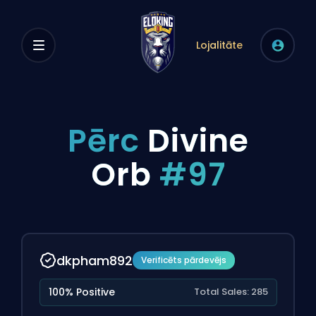
Lojalitāte
Pērc
Divine
Orb
#97
dkpham892
Verificēts pārdevējs
100% Positive
Total Sales: 285