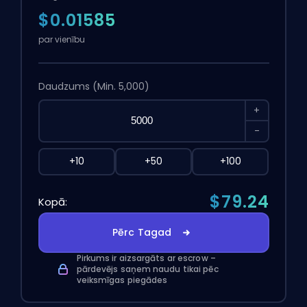
$0.01585
par vienību
Daudzums
(Min. 5,000)
+
-
+10
+50
+100
$79.24
Kopā:
Pērc Tagad
Pirkums ir aizsargāts ar escrow –
pārdevējs saņem naudu tikai pēc
veiksmīgas piegādes