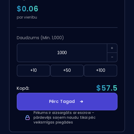
$0.06
par vienību
Daudzums
(Min. 1,000)
+
-
+10
+50
+100
$57.5
Kopā:
Pērc Tagad
Pirkums ir aizsargāts ar escrow –
pārdevējs saņem naudu tikai pēc
veiksmīgas piegādes