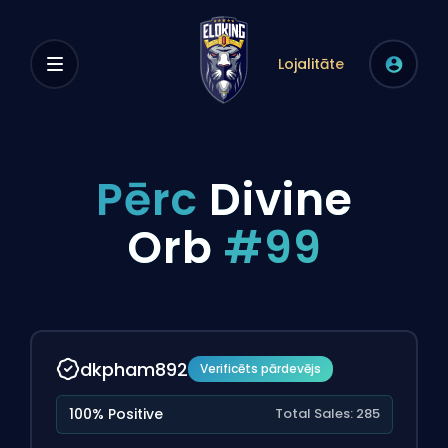
Lojalitāte
Pērc
Divine
Orb
#99
dkpham892
Verificēts pārdevējs
100% Positive
Total Sales: 285