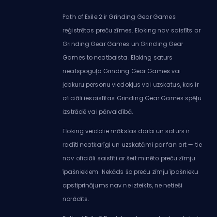
Path of Exile 2 ir Grinding Gear Games
reģistrētas preču zīmes. Eloking nav saistīts ar
Grinding Gear Games un Grinding Gear
Games to neatbalsta. Eloking saturs
neatspoguļo Grinding Gear Games vai
jebkuru personu viedokļus vai uzskatus, kas ir
oficiāli iesaistītas Grinding Gear Games spēļu
izstrādē vai pārvaldībā.
Eloking veidotie mākslas darbi un saturs ir
radīti neatkarīgi un uzskatāmi par fan art — tie
nav oficiāli saistīti ar šeit minēto preču zīmju
īpašniekiem. Nekāds šo preču zīmju īpašnieku
apstiprinājums nav ne izteikts, ne netieši
norādīts.