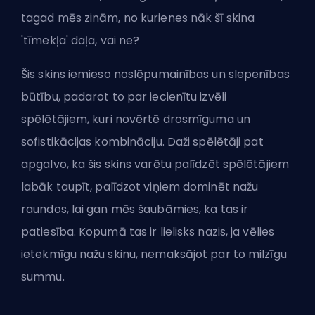
tagad mēs zinām, no kurienes nāk šī skina
'tīmekļa' daļa, vai ne?
Šis skins iemieso noslēpumainības un slepenības
būtību, padarot to par iecienītu izvēli
spēlētājiem, kuri novērtē drosmīguma un
sofistikācijas kombināciju. Daži spēlētāji pat
apgalvo, ka šis skins varētu
palīdzēt spēlētājiem
labāk taupīt
, palīdzot viņiem dominēt nažu
raundos, lai gan mēs šaubāmies, ka tas ir
patiesība. Kopumā tas ir lielisks nazis, ja vēlies
ietekmīgu nažu skinu, nemaksājot par to milzīgu
summu.