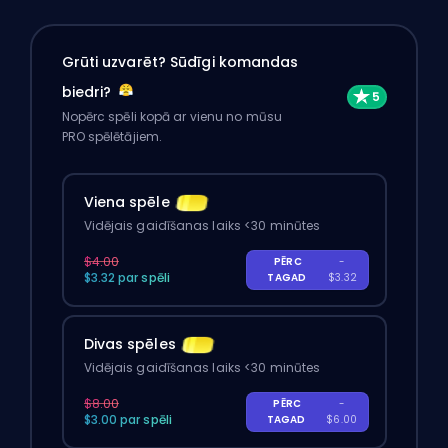
Grūti uzvarēt? Sūdīgi komandas
biedri?
Nopērc spēli kopā ar vienu no mūsu
PRO spēlētājiem.
Viena spēle
Vidējais gaidīšanas laiks <30 minūtes
$4.00
PĒRC
-
$3.32 par spēli
TAGAD
$3.32
Divas spēles
Vidējais gaidīšanas laiks <30 minūtes
$8.00
PĒRC
-
$3.00 par spēli
TAGAD
$6.00