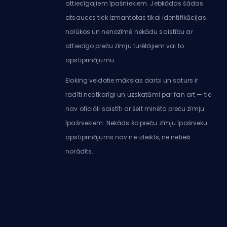
attiecīgajiem īpašniekiem. Jebkādas šādas
atsauces tiek izmantotas tikai identifikācijas
nolūkos un nenozīmē nekādu saistību ar
attiecīgo preču zīmju turētājiem vai to
apstiprinājumu.
Eloking veidotie mākslas darbi un saturs ir
radīti neatkarīgi un uzskatāmi par fan art — tie
nav oficiāli saistīti ar šeit minēto preču zīmju
īpašniekiem. Nekāds šo preču zīmju īpašnieku
apstiprinājums nav ne izteikts, ne netieši
norādīts.