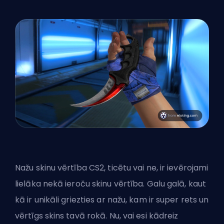
Nažu skinu vērtība CS2, ticētu vai ne, ir ievērojami
lielāka nekā ieroču skinu vērtība. Galu galā, kaut
kā ir unikāli griezties ar nažu, kam ir super rets un
vērtīgs skins tavā rokā. Nu, vai esi kādreiz