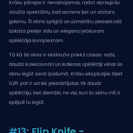
Krāsu pārejas ir nevainojamas, radot aizraujošu
vizuālo spektāklu, kad asmens ķer un atstaro
gaismu. Šī skina spilgtā un uzmanību piesaistošā
izskata piešķir stilu un eleganci jebkuram
spēlētāja komplektam.
Tā kā šis skins ir ekskluzīvi priekš classic naža,
daudzi kolekcionāri un ikdienas spēlētāji vēlas šo
skinu iegūt savā īpašumā. Krāsu eksplozijas šķiet
tūlīt pat ir uzreiz piesaistījušas tik daudz
spēlētāju, bet diemžēl, ne visi, kuri šo skinu mīl, ir
spējuši to iegūt.
#13: Flip Knife -