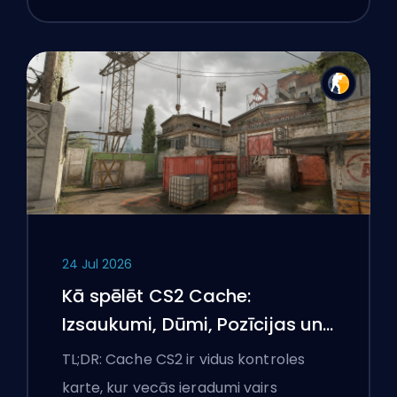
24 Jul 2026
Kā spēlēt CS2 Cache:
Izsaukumi, Dūmi, Pozīcijas un
Premjeru padomi
TL;DR: Cache CS2 ir vidus kontroles
karte, kur vecās ieradumi vairs