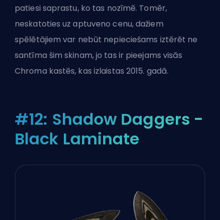
patiesi saprastu, ko tas nozīmē. Tomēr,
neskatoties uz aptuveno cenu, dažiem
spēlētājiem var nebūt nepieciešams iztērēt ne
santīma šim skinam, jo tas ir pieejams visās
Chroma kastēs, kas izlaistas 2015. gadā.
#12: Shadow Daggers -
Black Laminate