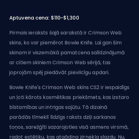
Aptuvena cena: $110-$1,300
Pirmais ieraksts šajā sarakstā ir Crimson Web
skins, ko var piemērot Bowie Knife. Lai gan šim
skinam ir viszemākā pamatcena salīdzinājumā
ar citiem skiniem Crimson Web sērijā, tas
joprojām spēj piedāvāt pievilcīgu apdari.
Bowie Knife's Crimson Web skins CS2 ir iespaidīgs
un ļoti kārots kosmētikas priekšmets, kas izstaro
bīstamības un intrigas sajūtu. Tā dizainā
parādās tīmeklī līdzīgs raksts dziļi sarkanos
toņos, sarežģīti sazarojoties visā asmens virsmā,
radot estētiku, kas atgādina zirnekļa slazdu. Nu,