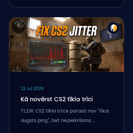
22 Jul 2026
Kā novērst CS2 tīkla trīci
TL;DR: CS2 tīkla trīce parasti nav "tikai
augsts ping", bet nepiekrišana …