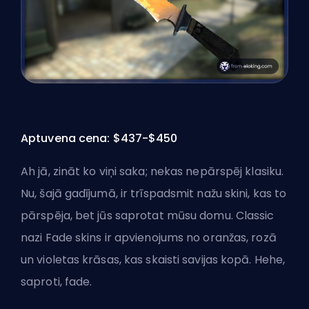
Aptuvena cena: $437-$450
Ah jā, zināt ko viņi saka; nekas nepārspēj klasiku.
Nu, šajā gadījumā, ir trīspadsmit nažu skini, kas to
pārspēja, bet jūs saprotat mūsu domu. Classic
nazi Fade skins ir apvienojums no oranžas, rozā
un violetas krāsas, kas skaisti savijas kopā. Hehe,
saproti, fade.