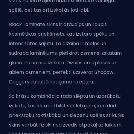
viens no lētākajiem nažu skiniem, ko var iegūt
spēlē, bet tas arī izskatās ļoti labi.
Black Laminate skins ir draudīgs un raupjs
kosmētikas priekšmets, kas izstaro spēku un
intensitātes sajūtu. Tā dizainā ir melns un
sudraba laminējums, piešķirot asmens izskatam
glancētu un asu izskatu. Dizains arī izplešas uz
abiem asmeņiem, perfekti uzsverot Shadow
Daggers dubultā lietojuma raksturu.
Šo krāsu kombinācija rada slēptu un uzbrūkošu
izskatu, kas ideāli atbilst spēlētājiem, kuri dod
priekšroku taktiskākai un slepenu spēles stila. Šis
skins varbūt fiziski neaizvedīs atpakaļ uz laikiem,