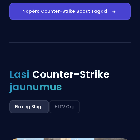
Nopērc Counter-Strike Boost Tagad
Lasi
Counter-Strike
jaunumus
Eloking Blogs
HLTV.org