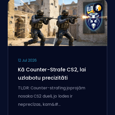
12 Jul 2026
Kā Counter-Strafe CS2, lai
uzlabotu precizitāti
TL;DR: Counter-strafing joprojām
nosaka CS2 dueli, jo lodes ir
neprecīzas, kam&#…