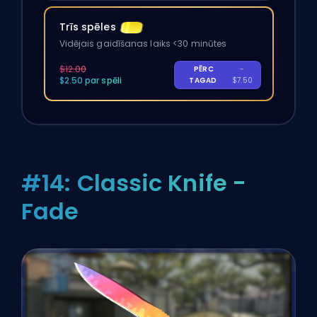
Trīs spēles
Vidējais gaidīšanas laiks <30 minūtes
$12.00
PĒRC
-
$2.50 par spēli
TAGAD
$7.50
#14: Classic Knife -
Fade