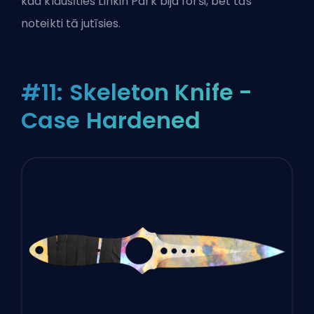
kad klausīties Linkin Park bija forši, bet tas
noteikti tā jutīsies.
#11: Skeleton Knife -
Case Hardened