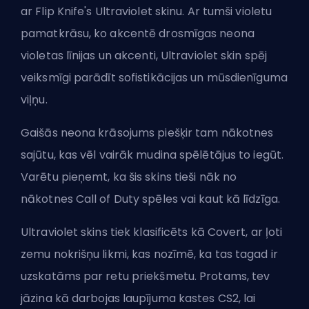
ar Flip Knife's Ultraviolet skinu. Ar tumši violetu
pamatkrāsu, ko akcentē drosmīgas neona
violetas līnijas un akcenti, Ultraviolet skin spēj
veiksmīgi parādīt sofistikācijas un mūsdienīguma
viļņu.
Gaišās neona krāsojums piešķir tam nākotnes
sajūtu, kas vēl vairāk mudina spēlētājus to iegūt.
Varētu pieņemt, ka šis skins tieši nāk no
nākotnes Call of Duty spēles vai kaut kā līdzīga.
Ultraviolet skins tiek klasificēts kā Covert, ar ļoti
zemu nokrišņu likmi, kas nozīmē, ka tas tagad ir
uzskatāms par retu priekšmetu. Protams, tev
jāzina
kā darbojas laupījuma kastes CS2
, lai