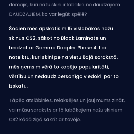
domājis, kuri nažu skini ir labākie no daudzajiem
DAUDZAJIEM, ko var iegūt spēlē?
Šodien mēs apskatīsim 15 vislabākos nažu
skinus CS2, sākot no Black Laminate un
beidzot ar Gamma Doppler Phase 4. Lai
noteiktu, kuri skini pelna vietu šajā sarakstā,
mēs ņemsim vērā to kopējo popularitāti,
vērtību un nedaudz personīgo viedokli par to
izskatu.
Tāpēc atslābinies, relaksējies un ļauj mums zināt,
vai mūsu saraksts ar 15 labākajiem nažu skiniem
CS2 kādā ziņā sakrīt ar tavējo.