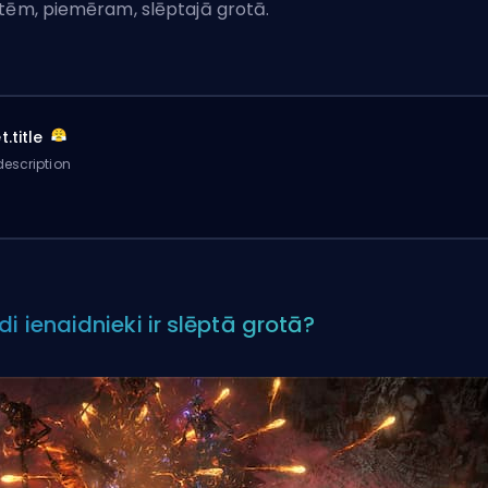
tēm, piemēram, slēptajā grotā.
.title
escription
di ienaidnieki ir slēptā grotā?