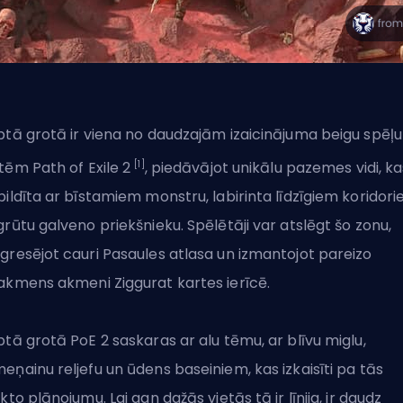
ptā grotā ir viena no daudzajām
izaicinājuma beigu spēļu
[1]
rtēm
Path of Exile 2
, piedāvājot unikālu pazemes vidi, kas
pildīta ar bīstamiem monstru, labirinta līdzīgiem koridor
grūtu galveno priekšnieku. Spēlētāji var atslēgt šo zonu,
gresējot cauri Pasaules atlasa un izmantojot pareizo
akmens akmeni Ziggurat kartes ierīcē.
ptā grotā PoE 2 saskaras ar alu tēmu, ar blīvu miglu,
eņainu reljefu un ūdens baseiniem, kas izkaisīti pa tās
ukto plānojumu. Lai gan dažās vietās tā ir līnija, ir daudz