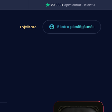
20 000+
apmierinātu klientu
Biedra pieslēgšanās
Lojalitāte