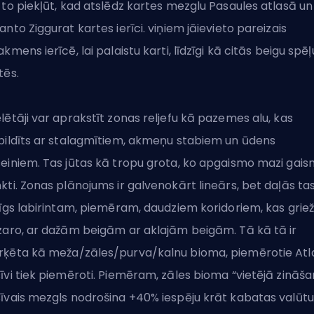
 to piekļūt, kad atslēdz kartes mezglu Pasaules atlasā un
anto Ziggurat kartes ierīci. viņiem jāievieto pareizais
akmens ierīcē, lai palaistu karti, līdzīgi kā citās beigu spēļ
tēs.
lētāji var aprakstīt zonas reljefu kā pazemes alu, kas
pildīts ar stalagmītiem, akmeņu stabiem un ūdens
einiem. Tas jūtas kā tropu grota, ko apgaismo mazi gai
kti. Zonas plānojums ir galvenokārt lineārs, bet daļās tas
zīgs labirintam, piemēram, daudziem koridoriem, kas grie
zaro, ar dažām beigām ar aklajām beigām. Tā kā tā ir
ķēta kā meža/zāles/purva/kalnu bioma, piemērotie Atl
īvi tiek piemēroti. Piemēram, zāles bioma “vietējā zināša
īvais mezgls nodrošina +40% iespēju krāt kabatas valūtu