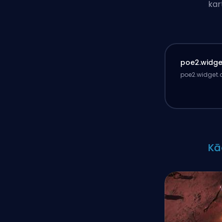
kar
poe2.widget
poe2.widget.d
Kā