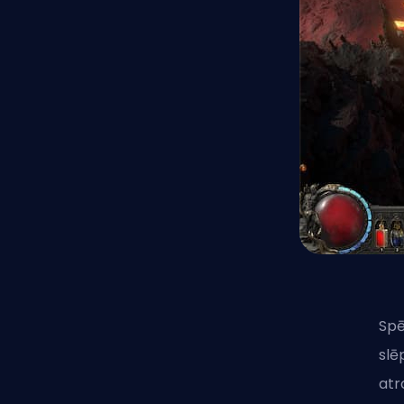
Spē
slē
atr