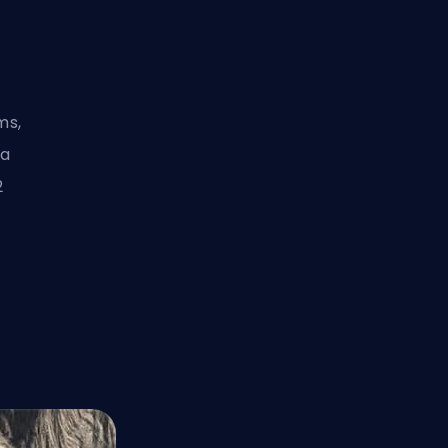
ms,
ja
2