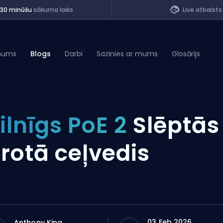
<30 minūšu
sākuma laiks
Live atbalsts
mums
Blogs
Darbi
Sazinies ar mums
Glosārijs
of Legends
ilnīgs PoE 2
Slēptās
t
rotā ceļvedis
03 Feb 2026
Anthony King