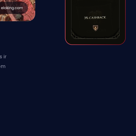
 ir
iem