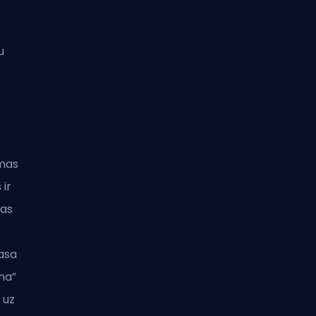
u
smas
 ir
žas
asa
na”
 uz