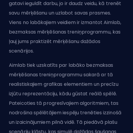
gatavi ieguldīt darbu, jo ir daudz veidu, kā trenēt
savu mērķēšanu un uzlabot savas prasmes.
Viens no labākajiem veidiem ir izmantot Aimlab,
bezmaksas mērķēšanas treniņprogrammu, kas
ļauj jums praktizēt mērķēšanu dažādos
scenārijos.
Aimlab tiek uzskatīts par labāko bezmaksas
mērķēšanas treniņprogrammu sakarā ar tā
realistiskajiem grafikas elementiem un precīzu
izjūtu reprezentāciju, kādu gūstat reālā spēlē.
Pateicoties tā progresīvajiem algoritmiem, tas
nodrošina spēlētājiem iespēju trenēties izzinošā
un izaicinājumiem pilnā vidē. Tā piedāvā plašu
scenāriju klāstu, kas simulē dažādas šaušanas