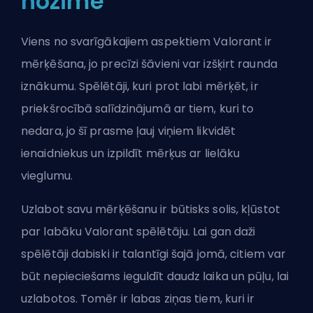
nozīme
Viens no svarīgākajiem aspektiem Valorant ir
mērķēšana, jo precīzi šāvieni var izšķirt raunda
iznākumu. Spēlētāji, kuri prot labi mērķēt, ir
priekšrocībā salīdzinājumā ar tiem, kuri to
nedara, jo šī prasme ļauj viņiem likvidēt
ienaidniekus un izpildīt mērķus ar lielāku
vieglumu.
Uzlabot savu mērķēšanu ir būtisks solis, kļūstot
par labāku Valorant spēlētāju. Lai gan daži
spēlētāji dabiski ir talantīgi šajā jomā, citiem var
būt nepieciešams ieguldīt daudz laika un pūļu, lai
uzlabotos. Tomēr ir labas ziņas tiem, kuri ir