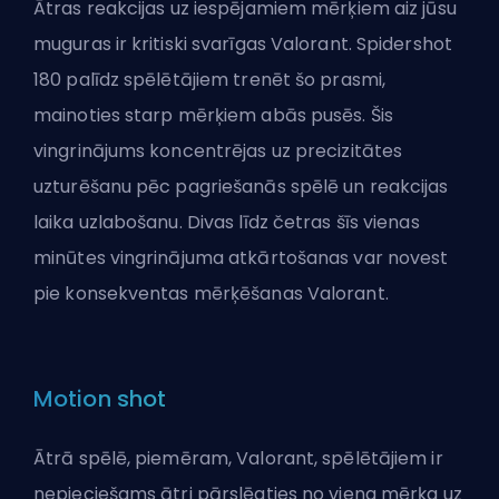
Ātras reakcijas uz iespējamiem mērķiem aiz jūsu
muguras ir kritiski svarīgas Valorant. Spidershot
180 palīdz spēlētājiem trenēt šo prasmi,
mainoties starp mērķiem abās pusēs. Šis
vingrinājums koncentrējas uz precizitātes
uzturēšanu pēc pagriešanās spēlē un reakcijas
laika uzlabošanu. Divas līdz četras šīs vienas
minūtes vingrinājuma atkārtošanas var novest
pie konsekventas mērķēšanas Valorant.
Motion shot
Ātrā spēlē, piemēram, Valorant, spēlētājiem ir
nepieciešams ātri pārslēgties no viena mērķa uz