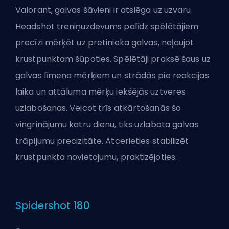
Valorant, galvas šāvieni ir atslēga uz uzvaru.
Headshot treniņuzdevums palīdz spēlētājiem
precīzi mērķēt uz pretinieka galvas, neļaujot
krustpunktam šūpoties. Spēlētāji praksē šaus uz
galvas līmeņa mērķiem un strādās pie reakcijas
laika un attāluma mērķu iekšējās uztveres
uzlabošanas. Veicot trīs atkārtošanās šo
vingrinājumu katru dienu, tiks uzlabota galvas
trāpijumu precizitāte. Atcerieties stabilizēt
krustpunkta novietojumu, praktizējoties.
Spidershot 180