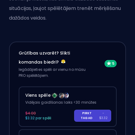
situācijas, ļaujot spēlētājiem trenēt mērķēšanu
dažādos veidos.
Grūtības uzvarēt? Slikti
komandas biedri?
Iegādājieties spēli ar vienu no mūsu
PRO spēlētājiem.
Viens spēle
Vidējais gaidīšanas laiks <30 minūtes
$4.00
PIRKT
-
$3.32 par spēli
TAGAD
$3.32