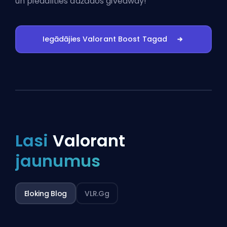
un piedalīties dažādos giveaway!
Iegādājies Valorant Boost Tagad
Lasi
Valorant
jaunumus
Eloking Blog
VLR.gg