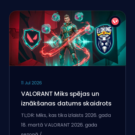
11 Jul 2026
VALORANT Miks spējas un
iznākšanas datums skaidrots
TL;DR: Miks, kas tika izlaists 2026. gada
18. martā VALORANT 2026. gada
sezonā /…