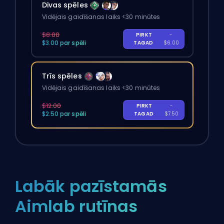
Divas spēles
Vidējais gaidīšanas laiks <30 minūtes
$8.00
PIRKT
-
$3.00 par spēli
TAGAD
$6.00
Trīs spēles
Vidējais gaidīšanas laiks <30 minūtes
$12.00
PIRKT
-
$2.50 par spēli
TAGAD
$7.50
Labāk pazīstamās
Aimlab rutīnas