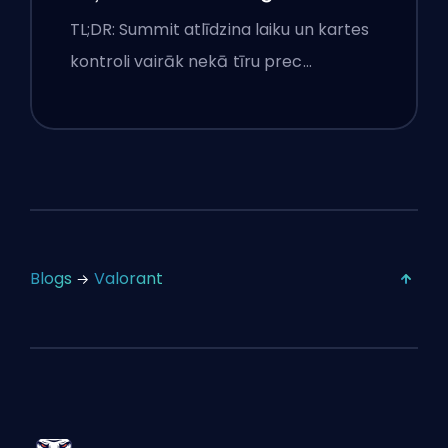
izsaukumi un dūmi
TL;DR: Summit atlīdzina laiku un kartes
kontroli vairāk nekā tīru prec…
Blogs
Valorant