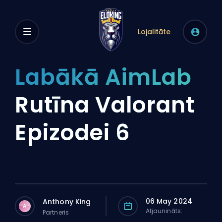
Lojalitāte
Labākā AimLab
Rutīna Valorant
Epizodei 6
06 May 2024
Anthony King
A
Atjaunināts:
Partneris