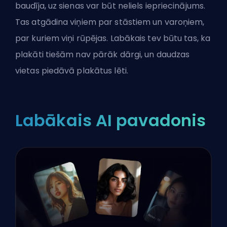
baudīja, uz sienas var būt neliels iepriecinājums.
Tas atgādina viņiem par stāstiem un varoņiem,
par kuriem viņi rūpējas. Labākais tev būtu tas, ka
plakāti tiešām nav pārāk dārgi, un daudzas
vietas piedāvā plakātus lēti.
Labākais AI pavadonis