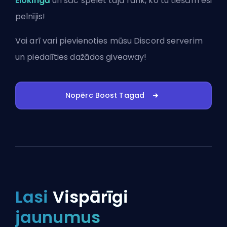
Elokingā
un sāc spēlēt tajā rank, ko tu tiešām esi
pelnījis!
Vai arī vari
pievienoties mūsu Discord serverim
un piedalīties dažādos giveaway!
Nopērc Boost Tagad
Lasi
Vispārīgi
jaunumus