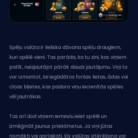
Spēļu valūta ir lieliska dāvana spēļu draugiem,
kuri spēlē vieni. Tas parāda, ka tu zini, kas viņiem
patīk, neizjautājot pārāk daudz jautājumu. Viņi to
var izmantot, lai iegādātos foršas lietas, ādas vai
cīņas biļetes, kas padara viņu iecienītās spēles
vēl jautrākas.
Tas arī dod viņiem iemeslu ieiet spēlē un
izmēģināt jaunus priekšmetus. Ja viņi jūtas
nomākti vai garlaikoti, šīs valūtas iztērēšana var