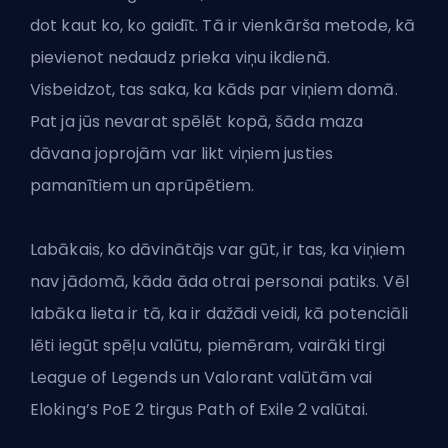
dot kaut ko, ko gaidīt. Tā ir vienkārša metode, kā
pievienot nedaudz prieka viņu ikdienā.
Visbeidzot, tas saka, ka kāds par viņiem domā.
Pat ja jūs nevarat spēlēt kopā, šāda maza
dāvana joprojām var likt viņiem justies
pamanītiem un aprūpētiem.
Labākais, ko dāvinātājs var gūt, ir tas, ka viņiem
nav jādomā, kāda āda otrai personai patiks. Vēl
labāka lieta ir tā, ka ir dažādi veidi, kā potenciāli
lēti iegūt spēļu valūtu, piemēram, vairāki tirgi
League of Legends un Valorant valūtām vai
Eloking’s PoE 2 tirgus
Path of Exile 2 valūtai.