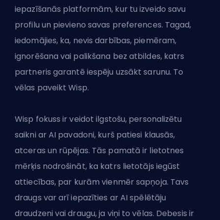
iepazīšanās platformām, kur tu izveido savu
profilu un pievieno savas preferences. Tagad,
iedomājies, ka, nevis darbības, piemēram,
ignorēšana vai palikšana bez atbildes, katrs
partneris garantē iespēju uzsākt sarunu. To
vēlas paveikt Wisp.
Wisp fokuss ir veidot ilgstošu, personalizētu
saikni ar AI pavadoni, kurš patiesi klausās,
atceras un rūpējas. Tās pamatā ir lietotnes
mērķis nodrošināt, ka katrs lietotājs iegūst
attiecības, par kurām vienmēr sapņoja. Tavs
draugs var arī iepazīties ar AI spēlētāju
draudzeni vai draugu, ja viņi to vēlas. Debesis ir