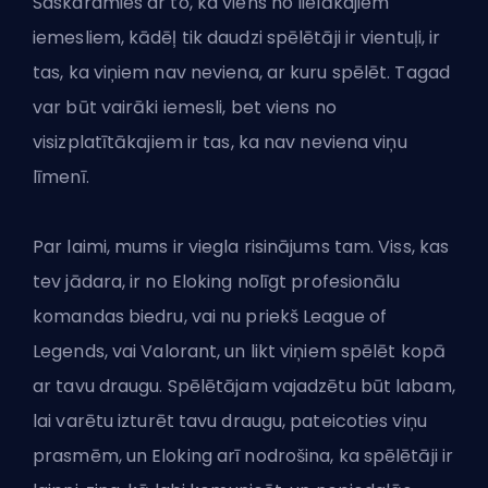
Saskaramies ar to, ka viens no lielākajiem
iemesliem, kādēļ tik daudzi spēlētāji ir vientuļi, ir
tas, ka viņiem nav neviena, ar kuru spēlēt. Tagad
var būt vairāki iemesli, bet viens no
visizplatītākajiem ir tas, ka nav neviena viņu
līmenī.
Par laimi, mums ir viegla risinājums tam. Viss, kas
tev jādara, ir no Eloking nolīgt profesionālu
komandas biedru, vai nu priekš
League of
Legends
, vai
Valorant
, un likt viņiem spēlēt kopā
ar tavu draugu. Spēlētājam vajadzētu būt labam,
lai varētu izturēt tavu draugu, pateicoties viņu
prasmēm, un Eloking arī nodrošina, ka spēlētāji ir