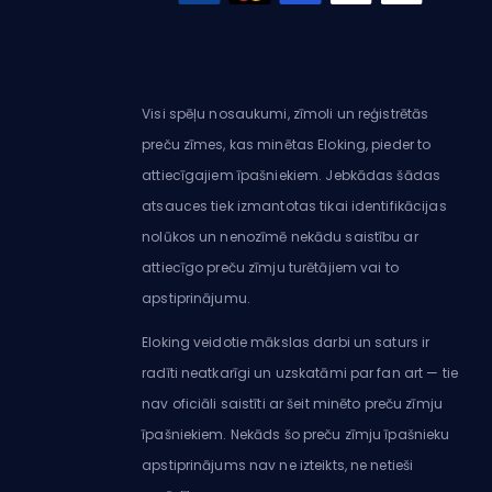
Visi spēļu nosaukumi, zīmoli un reģistrētās
preču zīmes, kas minētas Eloking, pieder to
attiecīgajiem īpašniekiem. Jebkādas šādas
atsauces tiek izmantotas tikai identifikācijas
nolūkos un nenozīmē nekādu saistību ar
attiecīgo preču zīmju turētājiem vai to
apstiprinājumu.
Eloking veidotie mākslas darbi un saturs ir
radīti neatkarīgi un uzskatāmi par fan art — tie
nav oficiāli saistīti ar šeit minēto preču zīmju
īpašniekiem. Nekāds šo preču zīmju īpašnieku
apstiprinājums nav ne izteikts, ne netieši