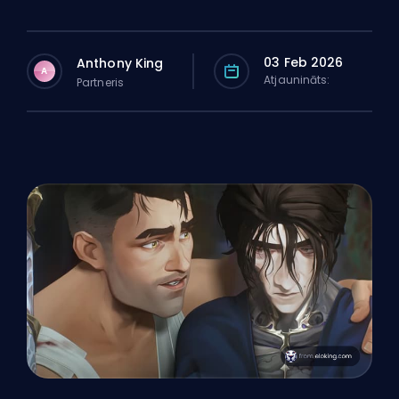
03 Feb 2026
Anthony King
A
Atjaunināts:
Partneris