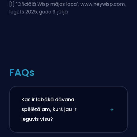
[1] "
Oficiālā Wisp mājas lapa
". www.heywisp.com.
Iegūts 2025. gada 9. jūlijā
FAQs
Kas ir labākā dāvana
spēlētājam, kurš jau ir
ieguvis visu?