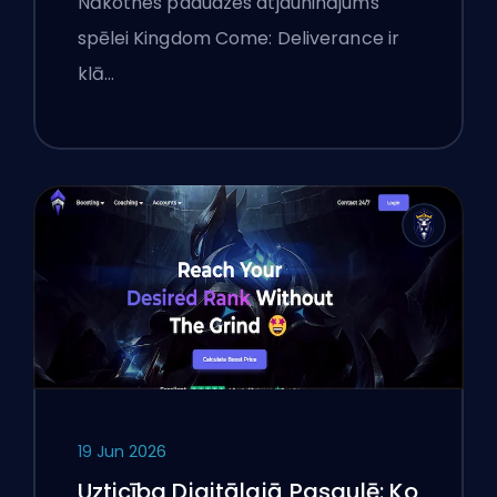
Nākotnes paaudzes atjauninājums
Analīze
spēlei Kingdom Come: Deliverance ir
klā…
19 Jun 2026
Uzticība Digitālajā Pasaulē: Ko