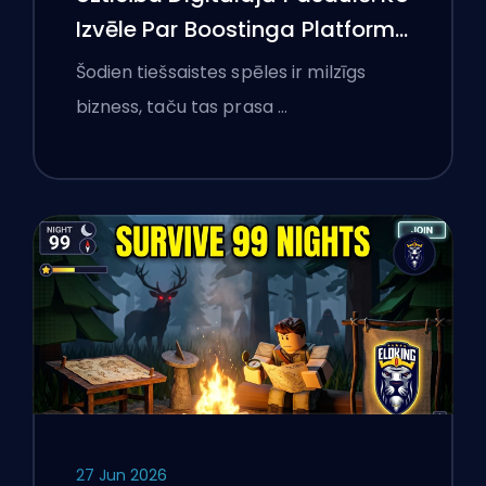
Izvēle Par Boostinga Platformu
Iemācījusi Polijas Spēlētājiem
Šodien tiešsaistes spēles ir milzīgs
Par Tiešsaistes Pakalpojumu
bizness, taču tas prasa …
Pārbaudi
27 Jun 2026