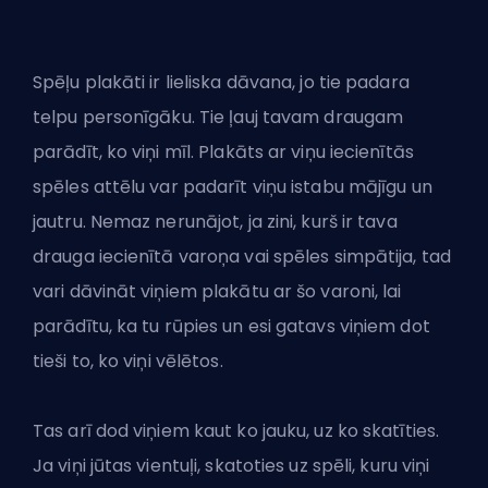
Spēļu plakāti ir lieliska dāvana, jo tie padara
telpu personīgāku. Tie ļauj tavam draugam
parādīt, ko viņi mīl. Plakāts ar viņu iecienītās
spēles attēlu var padarīt viņu istabu mājīgu un
jautru. Nemaz nerunājot, ja zini, kurš ir tava
drauga iecienītā varoņa vai spēles simpātija, tad
vari dāvināt viņiem plakātu ar šo varoni, lai
parādītu, ka tu rūpies un esi gatavs viņiem dot
tieši to, ko viņi vēlētos.
Tas arī dod viņiem kaut ko jauku, uz ko skatīties.
Ja viņi jūtas vientuļi, skatoties uz spēli, kuru viņi