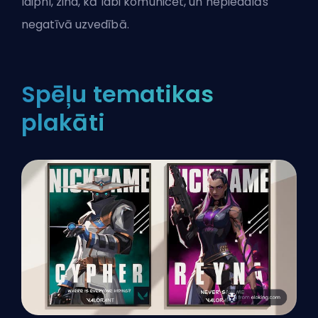
laipni, zina, kā labi komunicēt, un nepiedalās
negatīvā uzvedībā.
Spēļu tematikas
plakāti