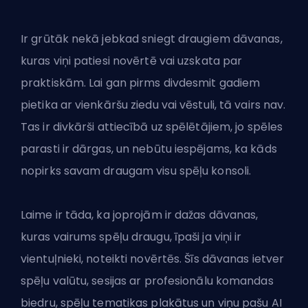
Ir grūtāk nekā jebkad sniegt draugiem dāvanas,
kuras viņi patiesi novērtē vai uzskata par
praktiskām. Lai gan pirms divdesmit gadiem
pietika ar vienkāršu ziedu vai vēstuli, tā vairs nav.
Tas ir divkārši attiecībā uz spēlētājiem, jo spēles
parasti ir dārgas, un nebūtu iespējams, ka kāds
nopirks savam draugam visu spēļu konsoli.
Laime ir tāda, ka joprojām ir dažas dāvanas,
kuras vairums spēļu draugu, īpaši ja viņi ir
vientuļnieki, noteikti novērtēs. Šīs dāvanas ietver
spēļu valūtu, sesijas ar profesionālu komandas
biedru, spēļu tematikas plakātus un viņu pašu AI