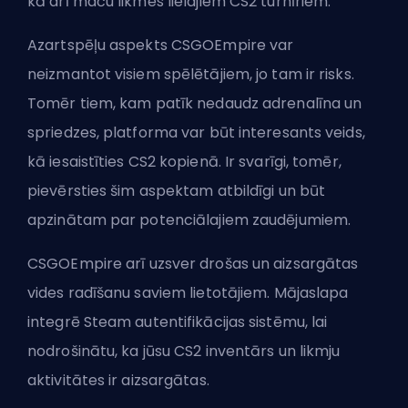
kā arī maču likmes lielajiem CS2 turnīriem.
Azartspēļu aspekts CSGOEmpire var
neizmantot visiem spēlētājiem, jo tam ir risks.
Tomēr tiem, kam patīk nedaudz adrenalīna un
spriedzes, platforma var būt interesants veids,
kā iesaistīties CS2 kopienā. Ir svarīgi, tomēr,
pievērsties šim aspektam atbildīgi un būt
apzinātam par potenciālajiem zaudējumiem.
CSGOEmpire arī uzsver drošas un aizsargātas
vides radīšanu saviem lietotājiem. Mājaslapa
integrē Steam autentifikācijas sistēmu, lai
nodrošinātu, ka jūsu CS2 inventārs un likmju
aktivitātes ir aizsargātas.