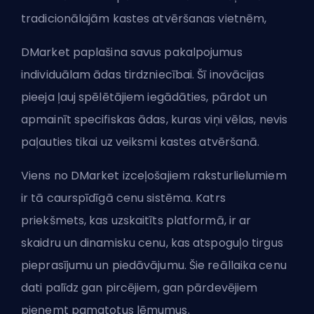
tradicionālajām kastes atvēršanas vietnēm,
DMarket paplašina savus pakalpojumus
individuālam ādas tirdzniecībai. Šī inovācijas
pieeja ļauj spēlētājiem iegādāties, pārdot un
apmainīt specifiskas ādas, kuras viņi vēlas, nevis
paļauties tikai uz veiksmi kastes atvēršanā.
Viens no DMarket izceļošajiem raksturlielumiem
ir tā caurspīdīgā cenu sistēma. Katrs
priekšmets, kas uzskaitīts platformā, ir ar
skaidru un dinamisku cenu, kas atspoguļo tirgus
pieprasījumu un piedāvājumu. Šie reāllaika cenu
dati palīdz gan pircējiem, gan pārdevējiem
pieņemt pamatotus lēmumus.