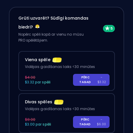
Grūti uzvarēt? Sūdīgi komandas
biedri?
Nopērc spēli kopā ar vienu no mūsu
PRO spēlētājiem.
Viena spēle
Vidējais gaidīšanas laiks <30 minūtes
$4.00
PĒRC
-
$3.32 par spēli
TAGAD
$3.32
Divas spēles
Vidējais gaidīšanas laiks <30 minūtes
$8.00
PĒRC
-
$3.00 par spēli
TAGAD
$6.00