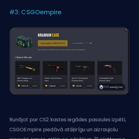
#3: CSGOempire
Runājot par CS2 kastes iegādes pasaules izpēti,
CSGOEmpire piedāvā atšķirīgu un aizraujošu