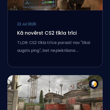
22 Jul 2026
Kā novērst CS2 tīkla trīci
TL;DR: CS2 tīkla trīce parasti nav "tikai
augsts ping", bet nepiekrišana …