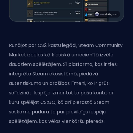
Runājot par CS2 kastu iegādi, Steam Community
Market izceļas kā klasiskā un iecienītā izvēle
daudziem spēlētājiem. Šī platforma, kas ir tieši
integrēta Steam ekosistēmā, piedāvā
autentiskuma un drošības līmeni, ko ir grūti
salīdzināt. Iespēja izmantot to pašu kontu, ar
kuru spēlējat CS:GO, kā arī pierastā Steam
saskarne padara to par pievilcīgu iespēju
spēlētājiem, kas vēlas vienkāršu pieredzi.