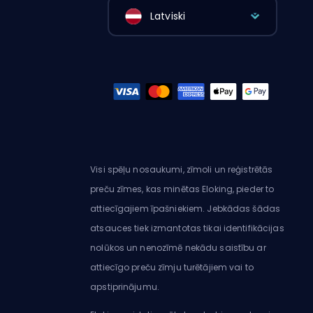
Latviski
Visi spēļu nosaukumi, zīmoli un reģistrētās
preču zīmes, kas minētas Eloking, pieder to
attiecīgajiem īpašniekiem. Jebkādas šādas
atsauces tiek izmantotas tikai identifikācijas
nolūkos un nenozīmē nekādu saistību ar
attiecīgo preču zīmju turētājiem vai to
apstiprinājumu.