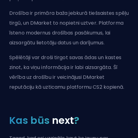
Drošība ir primāra baža jebkurā tiešsaistes spēļu
tirgū, un DMarket to nopietni uztver. Platforma
īsteno modernus drošības pasākumus, lai
aizsargātu lietotāju datus un darījumus.
Spēlētāji var droši tirgot savas ādas un kastes
zinot, ka viņu informācija ir labi aizsargāta. Šī
vērība uz drošību ir veicinājusi DMarket
reputāciju kā uzticamu platformu CS2 kopienā.
Kas būs
next
?