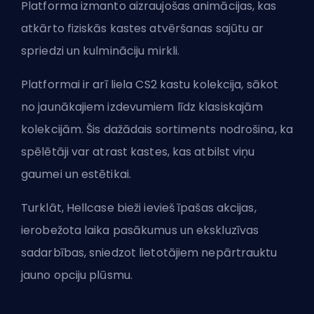
Platforma izmanto aizraujošas animācijas, kas
atkārto fiziskās kastes atvēršanas sajūtu ar
spriedzi un kulmināciju mirkli.
Platformai ir arī liela CS2 kastu kolekcija, sākot
no jaunākajiem izdevumiem līdz klasiskajām
kolekcijām. Šis dažādais sortiments nodrošina, ka
spēlētāji var atrast kastes, kas atbilst viņu
gaumei un estētikai.
Turklāt, Hellcase bieži ievieš īpašas akcijas,
ierobežota laika pasākumus un ekskluzīvas
sadarbības, sniedzot lietotājiem nepārtrauktu
jauno opciju plūsmu.