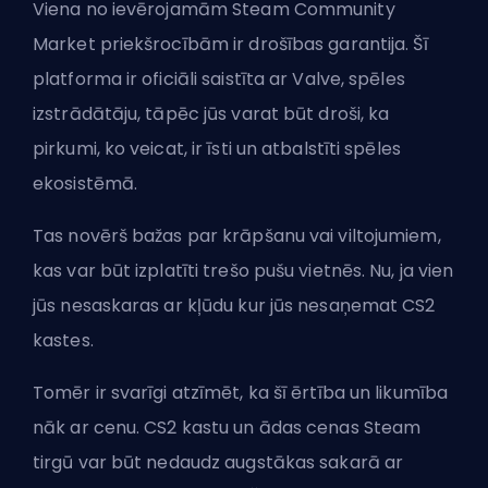
Viena no ievērojamām Steam Community
Market priekšrocībām ir drošības garantija. Šī
platforma ir oficiāli saistīta ar
Valve
, spēles
izstrādātāju, tāpēc jūs varat būt droši, ka
pirkumi, ko veicat, ir īsti un atbalstīti spēles
ekosistēmā.
Tas novērš bažas par krāpšanu vai viltojumiem,
kas var būt izplatīti trešo pušu vietnēs. Nu, ja vien
jūs nesaskaras ar kļūdu
kur jūs nesaņemat CS2
kastes
.
Tomēr ir svarīgi atzīmēt, ka šī ērtība un likumība
nāk ar cenu. CS2 kastu un ādas cenas Steam
tirgū var būt nedaudz augstākas sakarā ar