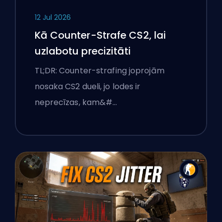
12 Jul 2026
Kā Counter-Strafe CS2, lai
uzlabotu precizitāti
TL;DR: Counter-strafing joprojām
nosaka CS2 dueli, jo lodes ir
neprecīzas, kam&#…