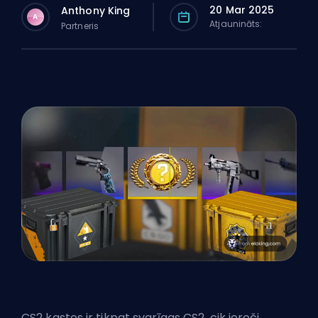
20 Mar 2025
Anthony King
A
Atjaunināts:
Partneris
CS2 kastes ir tikpat svarīgas CS2, cik ieroči.