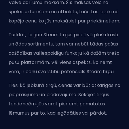
Valve darījumu maksām. Šīs maksas veicina
spēles uzturēšanu un atbalstu, taču tās ietekmē
kopējo cenu, ko jūs maksāsiet par priekšmetiem.
Turklāt, lai gan Steam tirgus piedāvā plašu kasti
un ādas sortimentu, tam var nebūt tādas pašas
dažādības vai iespaidīgu funkciju kā dažām trešo
pušu platformām. Vēl viens aspekts, ko ņemt
vērā, ir cenu svārstību potenciāls Steam tirgū.
Tieši kā jebkurā tirgū, cenas var būt atkarīgas no
pieprasījuma un piedāvājuma. Sekojot tirgus
tendencēm, jūs varat pieņemt pamatotus
lēmumus par to, kad iegādāties vai pārdot.