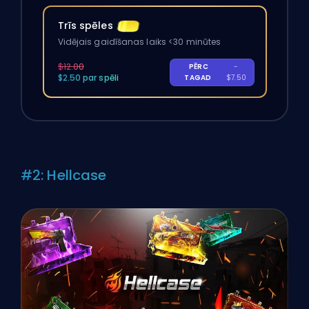
Trīs spēles
Vidējais gaidīšanas laiks <30 minūtes
$12.00
PĒRC
-
$2.50 par spēli
TAGAD
$7.50
#2: Hellcase