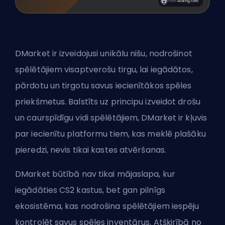
DMarket ir izveidojusi unikālu nišu, nodrošinot
spēlētājiem visaptverošu tirgu, lai iegādātos,
pārdotu un tirgotu savus iecienītākos spēles
priekšmetus. Balstīts uz principu izveidot drošu
un caurspīdīgu vidi spēlētājiem, DMarket ir kļuvis
par iecienītu platformu tiem, kas meklē plašāku
pieredzi, nevis tikai kastes atvēršanas.
DMarket būtībā nav tikai mājaslapa, kur
iegādāties CS2 kastus, bet gan pilnīgs
ekosistēma, kas nodrošina spēlētājiem iespēju
kontrolēt savus spēles inventārus. Atšķirībā no