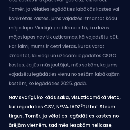
Tomēr, ja vēlaties iegādāties labākās kastes vai
konkrētas kastes, jums vajadzēs izmantot kādu
mājaslapu. Vienīgā problēma ir tā, ka dažas
mājaslapas nav tik uzticamas, kā vajadzētu būt.
Par laimi, mums ir četri vietas, kuras varat
izmantot, lai viegli un uzticami iegādātos CSGO
kastes. Ja jūs mūs jautājat, mēs sakām, ka jums
vajadzētu iegādāties vienu no
sešām labākajām
kastēm, ko iegādāties 2025. gadā
.
Nav svarīgi, ko kāds saka, visuzticamākā vieta,
kur iegādāties CS2, NEVAJADZĒTU būt
Steam
tirgus. Tomēr, ja vēlaties iegādāties kastes no
ārējām vietnēm, tad mēs iesakām hellcase,