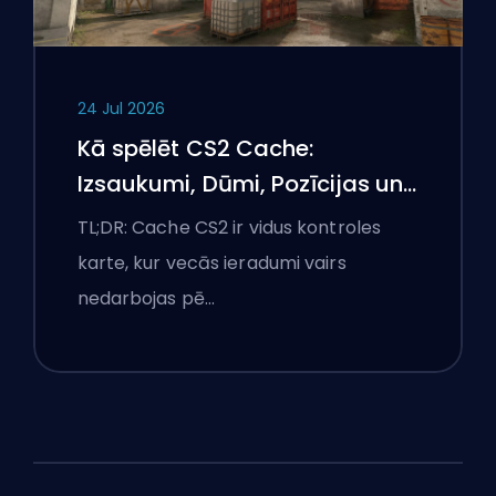
24 Jul 2026
Kā spēlēt CS2 Cache:
Izsaukumi, Dūmi, Pozīcijas un
Premjeru padomi
TL;DR: Cache CS2 ir vidus kontroles
karte, kur vecās ieradumi vairs
nedarbojas pē…