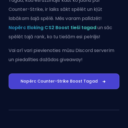
Tagad, kad esi uzzinājis kaut ko jaunu par
Counter-Strike, ir laiks sākt spēlēt un kļūt
labākam šajā spēlē. Mēs varam palīdzēt!
Nopērc Eloking CS2 Boost tieši tagad
un sāc
spēlēt tajā rank, ko tu tiešām esi pelnījis!
Vai arī vari
pievienoties mūsu Discord serverim
un piedalīties dažādos giveaway!
Nopērc Counter-Strike Boost Tagad