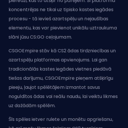
pieredzi, kas to atšķir no pārējiem. Šī platforma
koncentrējas ne tikai uz tipisko kastes iegādes
procesu - tā ievieš azartspēļu un nejaušības
elementu, kas var pievienot unikālu uztraukuma
slāni jūsu CS:GO ceļojumam.
CSGOEmpire stāv kā CS2 ādas tirdzniecības un
azartspēļu platformas apvienojums. Lai gan
tradicionālās kastes iegādes vietnes piedāvā
tiešas darījumu, CSGOEmpire pieņem atšķirīgu
pieeju, ļaujot spēlētājiem izmantot savus
noguldītos ādas vai reālu naudu, lai veiktu likmes
uz dažādām spēlēm.
Šīs spēles ietver rulete un monētu apgriešanu,