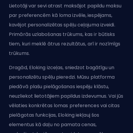
Lietotāji var sevi atrast maksājot papildu maksu
par preferencēm kā loma izvēle, iespējams,
kavējot personalizētas spēļu ceļojuma izveidi.
Primārās uzlabošanas trūkums, kas ir būtisks
tiem, kuri meklē ātrus rezultātus, arī ir nozīmīgs
trūkums.
Dragād, Eloking izceļas, sniedzot bagātīgu un
personalizētu spēļu pieredzi. Mūsu platforma
piedāvā plašu pielāgošanas iespēju klāstu,
neuzliekot lietotājiem papildus izdevumus. Vai jūs
vēlaties konkrētas lomas preferences vai citas
pielāgotas funkcijas, Eloking iekļauj šos
elementus kā daļu no pamata cenas,