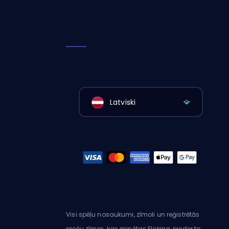
Latviski
Visi spēļu nosaukumi, zīmoli un reģistrētās
preču zīmes, kas minētas Eloking, pieder to