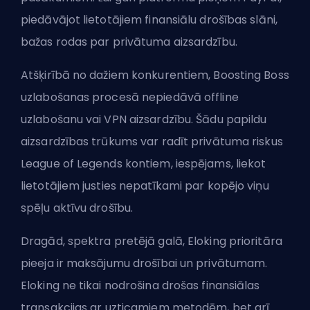
piedāvājot lietotājiem finansiālu drošības slāni,
bažas rodas par privātuma aizsardzību.
Atšķirībā no dažiem konkurentiem, Boosting Boss
uzlabošanas procesā nepiedāvā offline
uzlabošanu vai VPN aizsardzību. Šādu papildu
aizsardzības trūkums var radīt privātuma riskus
League of Legends kontiem, iespējams, liekot
lietotājiem justies nepatīkami par kopējo viņu
spēļu aktīvu drošību.
Dragād, spektra pretējā galā, Eloking prioritāra
pieeja ir maksājumu drošībai un privātumam.
Eloking ne tikai nodrošina drošas finansiālas
transakcijas ar uzticamiem metodēm, bet arī