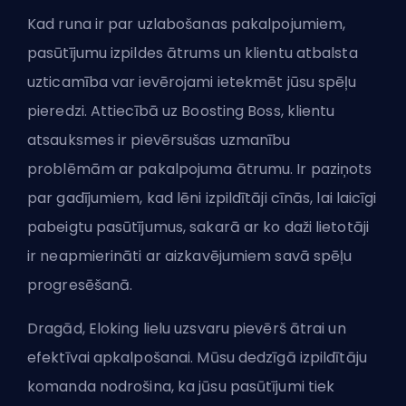
Kad runa ir par uzlabošanas pakalpojumiem,
pasūtījumu izpildes ātrums un klientu atbalsta
uzticamība var ievērojami ietekmēt jūsu spēļu
pieredzi. Attiecībā uz Boosting Boss, klientu
atsauksmes ir pievērsušas uzmanību
problēmām ar pakalpojuma ātrumu. Ir paziņots
par gadījumiem, kad lēni izpildītāji cīnās, lai laicīgi
pabeigtu pasūtījumus, sakarā ar ko daži lietotāji
ir neapmierināti ar aizkavējumiem savā spēļu
progresēšanā.
Dragād, Eloking lielu uzsvaru pievērš ātrai un
efektīvai apkalpošanai. Mūsu dedzīgā izpildītāju
komanda nodrošina, ka jūsu pasūtījumi tiek