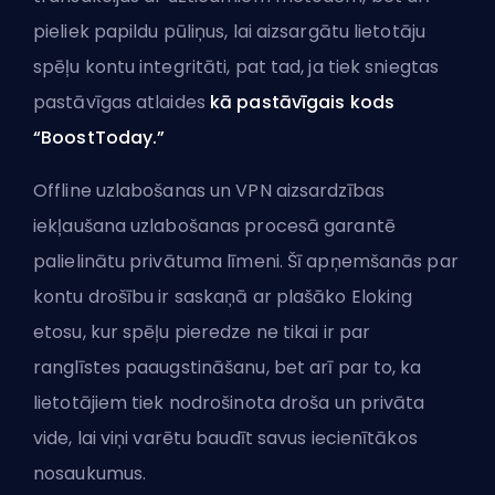
pieliek papildu pūliņus, lai aizsargātu lietotāju
spēļu kontu integritāti, pat tad, ja tiek sniegtas
pastāvīgas atlaides
kā pastāvīgais kods
“BoostToday.”
Offline uzlabošanas un VPN aizsardzības
iekļaušana uzlabošanas procesā garantē
palielinātu privātuma līmeni. Šī apņemšanās par
kontu drošību ir saskaņā ar plašāko Eloking
etosu, kur spēļu pieredze ne tikai ir par
ranglīstes paaugstināšanu, bet arī par to, ka
lietotājiem tiek nodrošinota droša un privāta
vide, lai viņi varētu baudīt savus iecienītākos
nosaukumus.