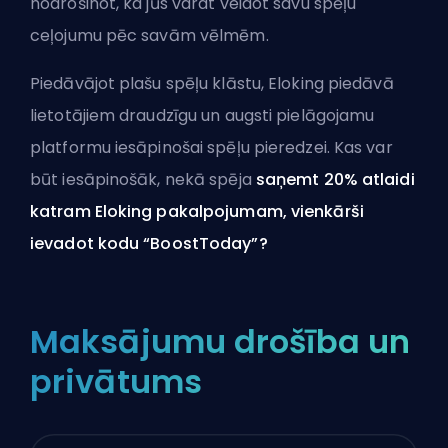
nodrošinot, ka jūs varat veidot savu spēļu
ceļojumu pēc savām vēlmēm.
Piedāvājot plašu spēļu klāstu, Eloking piedāvā
lietotājiem draudzīgu un augsti pielāgojamu
platformu iesāpinošai spēļu pieredzei. Kas var
būt iesāpinošāk, nekā spēja
saņemt 20% atlaidi
katram Eloking pakalpojumam
, vienkārši
ievadot kodu “BoostToday”?
Maksājumu drošība un
privātums