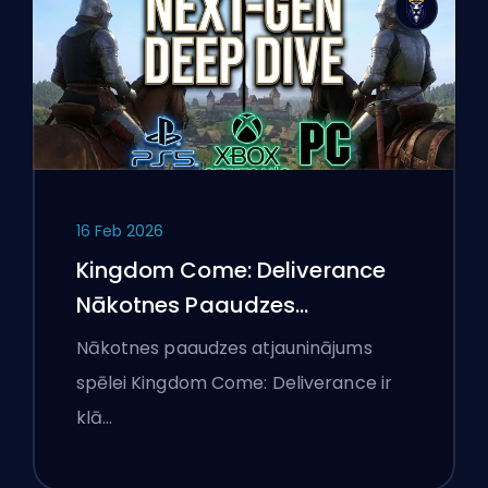
16 Feb 2026
Kingdom Come: Deliverance
Nākotnes Paaudzes
Atjauninājums: Padziļināta
Nākotnes paaudzes atjauninājums
Analīze
spēlei Kingdom Come: Deliverance ir
klā…