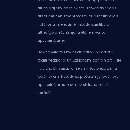
attiecīgajiem īpašniekiem. Jebkādas šādas
atsauces tiek izmantotas tikai identifikācijas
nolūkos un nenozīmē nekādu saistību ar
attiecīgo preču zīmju turētājiem vai to
apstiprinājumu.
Eloking veidotie mākslas darbi un saturs ir
radīti neatkarīgi un uzskatāmi par fan art — tie
nav oficiāli saistīti ar šeit minēto preču zīmju
īpašniekiem. Nekāds šo preču zīmju īpašnieku
apstiprinājums nav ne izteikts, ne netieši
norādīts.