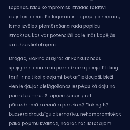
Legends, taču kompromiss izrādās relatīvi
augstās cenās. Pielāgošanas iespēju, piemēram,
loma izvēles, piemērošana rada papildu
izmaksas, kas var potenciāli palielināt kopējās
izmaksas lietotājiem.
Dragād, Eloking atšķiras ar konkurences
spējīgām cenām un pārredzamu pieeju. Eloking
tarifi ir ne tikai pieejami, bet arī iekļaujoši, bieži
vien iekļaujot pielāgošanas iespējas kā daļu no
pamata cenas. Šī apņemšanās pret
pārredzamām cenām pozicionē Eloking kā
budžeta draudzīgu alternatīvu, nekompromitējot
pakalpojumu kvalitāti, nodrošinot lietotājiem