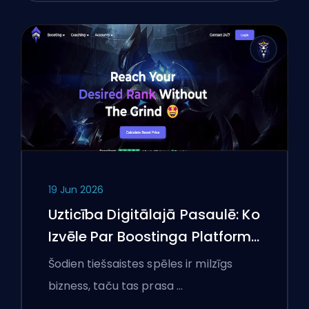
19 Jun 2026
Uzticība Digitālajā Pasaulē: Ko
Izvēle Par Boostinga Platformu
Iemācījusi Polijas Spēlētājiem
Šodien tiešsaistes spēles ir milzīgs
Par Tiešsaistes Pakalpojumu
bizness, taču tas prasa …
Pārbaudi