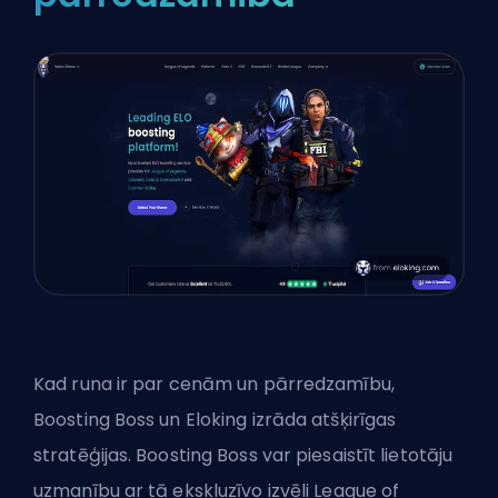
Kad runa ir par cenām un pārredzamību,
Boosting Boss un Eloking izrāda atšķirīgas
stratēģijas. Boosting Boss var piesaistīt lietotāju
uzmanību ar tā ekskluzīvo izvēli League of