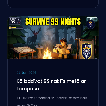
27 Jun 2026
Kā izdzīvot 99 naktīs mežā ar
kompasu
TL;DR: Izdzīvošana 99 naktīs mežā nāk
no spēcīga…