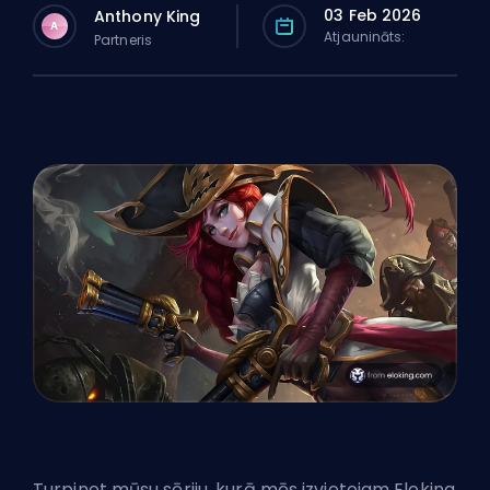
03 Feb 2026
Anthony King
A
Atjaunināts:
Partneris
Turpinot mūsu sēriju, kurā mēs izvietojam Eloking