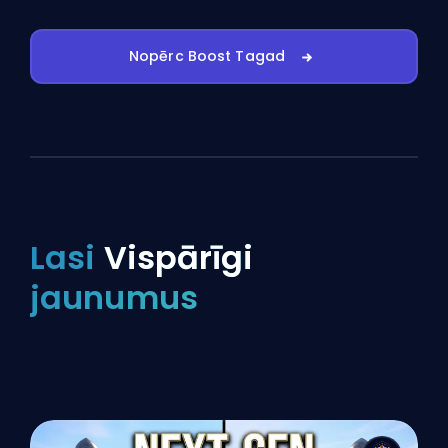
Nopērc Boost Tagad
Lasi
Vispārīgi
jaunumus