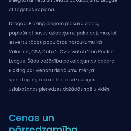
sniegtu rafinētu un veltītu pakalpojumu League
of Legends kopienā.
Dragād, Eloking pieņem plašāku pieeju,
paplašinot savus uzlabojumu pakalpojumus, lai
ietvertu tādas populāras nosaukumu kā
Valorant, CS2, Dota 2, Overwatch 2 un Rocket
League. Šāda dažādība pakalpojumos padara
Eloking par vienotu risinājumu mērķa
spēlētājiem, kuri meklē daudzpusīgas
uzlabošanas pieredzes dažādās spēļu vidēs.
Cenas un
pārredzamība