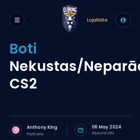
Lojalitāte
Boti
Nekustas/Neparā
CS2
06 May 2024
Anthony King
A
Atjaunināts:
Partneris