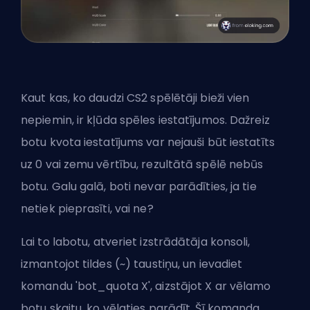
Kaut kas, ko daudzi CS2 spēlētāji bieži vien
nepiemin, ir kļūda spēles iestatījumos. Dažreiz
botu kvota iestatījums var nejauši būt iestatīts
uz 0 vai zemu vērtību, rezultātā spēlē nebūs
botu. Galu galā, boti nevar parādīties, ja tie
netiek pieprasīti, vai ne?
Lai to labotu, atveriet izstrādātāja konsoli,
izmantojot tildes (~) taustiņu, un ievadiet
komandu 'bot_quota X', aizstājot X ar vēlamo
botu skaitu, ko vēlaties parādīt. Šī komanda