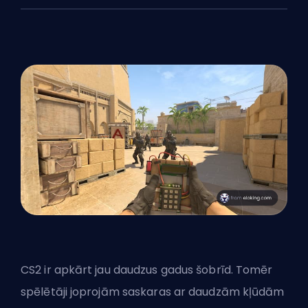
CS2 ir apkārt jau daudzus gadus šobrīd. Tomēr
spēlētāji joprojām saskaras ar daudzām kļūdām