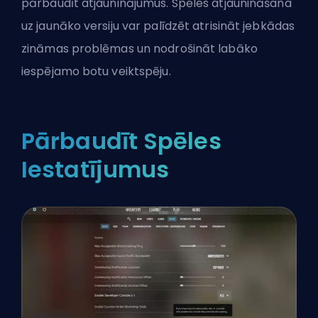
pārbaudīt atjauninājumus. Spēles atjaunināšana
uz jaunāko versiju var palīdzēt atrisināt jebkādas
zināmas problēmas un nodrošināt labāko
iespējamo botu veiktspēju.
Pārbaudīt Spēles
Iestatījumus