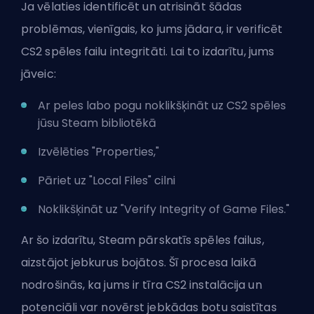
Ja vēlaties identificēt un atrisināt šādas
problēmas, vienīgais, ko jums jādara, ir verificēt
CS2 spēles failu integritāti. Lai to izdarītu, jums
jāveic:
Ar peles labo pogu noklikšķināt uz CS2 spēles
jūsu Steam bibliotēkā
Izvēlēties "Properties,"
Pāriet uz "Local Files" cilni
Noklikšķināt uz "Verify Integrity of Game Files."
Ar šo izdarītu, Steam pārskatīs spēles failus,
aizstājot jebkurus bojātos. Šī procesa laikā
nodrošinās, ka jums ir tīra CS2 instalācija un
potenciāli var novērst jebkādas botu saistītas