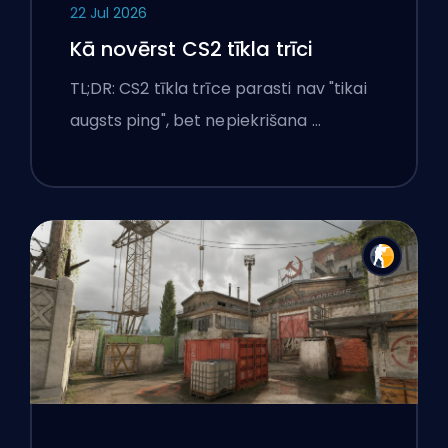
22 Jul 2026
Kā novērst CS2 tīkla trīci
TL;DR: CS2 tīkla trīce parasti nav "tikai
augsts ping", bet nepiekrišana …