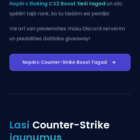
Nopērc Eloking CS2 Boost tieši tagad
un sāc
spēlēt tajā rank, ko tu tiešām esi pelnījis!
Vai arī vari
pievienoties mūsu Discord serverim
un piedalīties dažādos giveaway!
Nopērc Counter-Strike Boost Tagad
Lasi
Counter-Strike
jaunumus