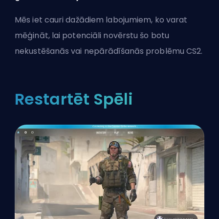
Mēs iet cauri dažādiem labojumiem, ko varat
mēģināt, lai potenciāli novērstu šo botu
nekustēšanās vai nepārādīšanās problēmu CS2.
Restartēt Spēli