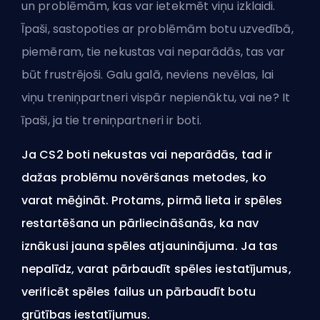
un problēmām, kas var ietekmēt viņu izklaidi.
Īpaši, sastopoties ar problēmām botu uzvedībā,
piemēram, tie nekustas vai neparādās, tas var
būt frustrējoši. Galu galā, neviens nevēlas, lai
viņu treniņpartneri vispār nepienāktu, vai ne? It
īpaši, ja tie treniņpartneri ir boti.
Ja CS2 boti nekustas vai neparādās, tad ir
dažas problēmu novēršanas metodes, ko
varat mēģināt. Protams, pirmā lieta ir spēles
restartēšana un pārliecināšanās, ka nav
iznākusi jauna spēles atjauninājuma. Ja tas
nepalīdz, varat pārbaudīt spēles iestatījumus,
verificēt spēles failus un pārbaudīt botu
grūtības iestatījumus.