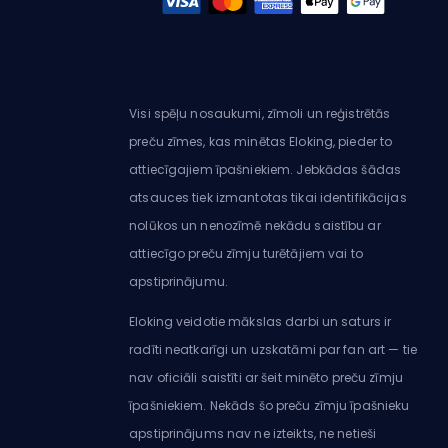
Visi spēļu nosaukumi, zīmoli un reģistrētās
preču zīmes, kas minētas Eloking, pieder to
attiecīgajiem īpašniekiem. Jebkādas šādas
atsauces tiek izmantotas tikai identifikācijas
nolūkos un nenozīmē nekādu saistību ar
attiecīgo preču zīmju turētājiem vai to
apstiprinājumu.
Eloking veidotie mākslas darbi un saturs ir
radīti neatkarīgi un uzskatāmi par fan art — tie
nav oficiāli saistīti ar šeit minēto preču zīmju
īpašniekiem. Nekāds šo preču zīmju īpašnieku
apstiprinājums nav ne izteikts, ne netieši