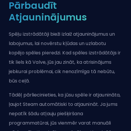
Pārbaudīt
Atjauninājumus
Spēļu izstrādātāji bieži izlaiž atjauninājumus un
labojumus, lai novērstu kļūdas un uzlabotu
kopējo spēles pieredzi. Kad spēles izstrādātājs ir
tik liels kā
Valve
, jūs jau zināt, ka atrisinājums
jebkurai problēmai, cik nenozīmīga tā nebūtu,
būs ceļā.
Tādēļ pārliecinieties, ka jūsu spēle ir atjaunināta,
ļaujot Steam automātiski to atjaunināt. Ja jums
nepatīk šādu atļauju piešķiršana
programmatūrai, jūs vienmēr varat manuāli