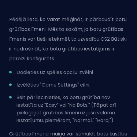
Pēdējā lieta, ko varat mēģināt, ir pārbaudīt botu
grūtības līmeni. Mēs to sakām, jo botu grūtības
līmenis var tieši ietekmēt to uzvedību CS2 Būtiski
ir nodrošināt, ka botu grūtības iestatījums ir
pareizi konfigurēts.
Dodieties uz spēles opciju izvēlni
Izvēlēties "Game Settings" cilni.
Šeit pārliecinieties, ka botu grūtība nav
iestatīta uz "Easy" vai "No Bots." (Tāpat arī
pielāgojiet grūtības līmeni uz jūsu vēlamo
iestatījumu, piemēram, "Normal," "Hard,")
Grūtības līmeņa maiņa var stimulēt botu kustību