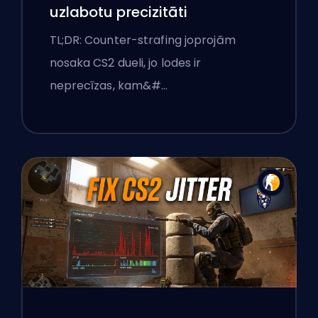
uzlabotu precizitāti
TL;DR: Counter-strafing joprojām
nosaka CS2 dueli, jo lodes ir
neprecīzas, kam&#…