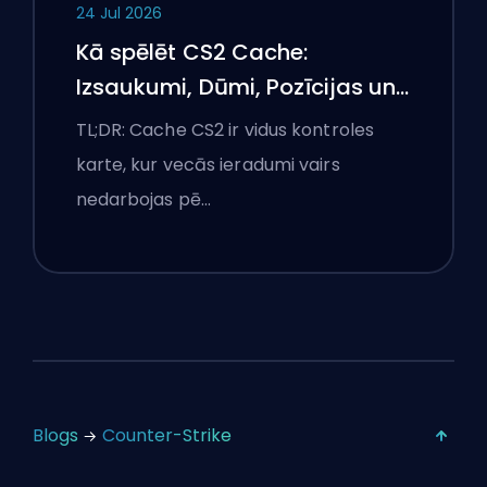
24 Jul 2026
Kā spēlēt CS2 Cache:
Izsaukumi, Dūmi, Pozīcijas un
Premjeru padomi
TL;DR: Cache CS2 ir vidus kontroles
karte, kur vecās ieradumi vairs
nedarbojas pē…
Blogs
Counter-Strike