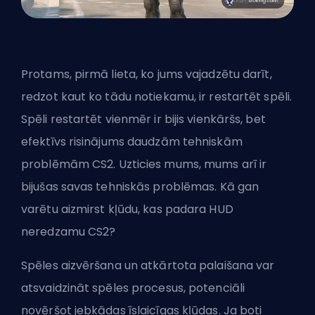
Protams, pirmā lieta, ko jums vajadzētu darīt,
redzot kaut ko tādu notiekamu, ir restartēt spēli.
Spēli restartēt vienmēr ir bijis vienkāršs, bet
efektīvs risinājums daudzām tehniskām
problēmām CS2. Uzticies mums, mums arī ir
bijušas savas tehniskās problēmas. Kā gan
varētu aizmirst kļūdu, kas
padara HUD
neredzamu CS2
?
Spēles aizvēršana un atkārtota palaišana var
atsvaidzināt spēles procesus, potenciāli
novēršot jebkādas īslaicīgas kļūdas. Ja boti