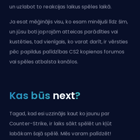
un uzlabot to reakcijas laikus spēles laikā.
Ja esat mēģinājis visu, ko esam minējuši līdz šim,
un jūsu boti joprojām atteicas parādīties vai
kustēties, tad vienīgais, ko varat darīt, ir vērsties
pēc papildus palīdzības CS2 kopienas forumos
vai spēles atbalsta kanālos.
Kas būs
next
?
Tagad, kad esi uzzinājis kaut ko jaunu par
Counter-Strike, ir laiks sākt spēlēt un kļūt
labākam šajā spēlē. Mēs varam palīdzēt!