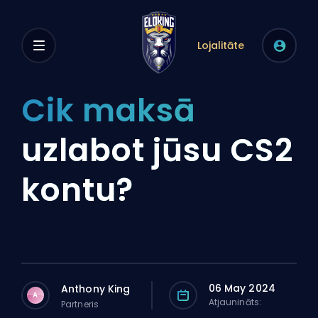
Lojalitāte
Cik maksā
uzlabot jūsu CS2
kontu?
06 May 2024
Anthony King
A
Atjaunināts:
Partneris