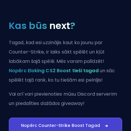
Kas būs
next
?
Tagad, kad esi uzzinājis kaut ko jaunu par
Counter-Strike, ir laiks sākt spēlēt un kļūt
labākam šajā spēlē. Mēs varam palīdzēt!
Nopērc Eloking CS2 Boost tieši tagad
un sāc
spēlēt tajā rank, ko tu tiešām esi pelnījis!
Vai arī vari
pievienoties mūsu Discord serverim
un piedalīties dažādos giveaway!
Nopērc Counter-Strike Boost Tagad