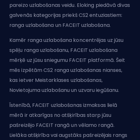
pareizo uzlabošanas veidu. Eloking piedāvā divas
galvenās kategorijas priekš CS2 entuziastiem:
ranga uzlabošana un FACEIT uzlabošana.
Kamēr ranga uzlabošana koncentrējas uz jūsu
spēļu ranga uzlabošanu, FACEIT uzlabošana
mērķē uz jūsu sniegumu FACEIT platformā. Šeit
mēs izpētām CS2 ranga uzlabošanas nianses,
kas ietver Meistarklases uzlabošanas,
Novietojuma uzlabošanu un uzvaru iegūšanu.
Īstenībā, FACEIT uzlabošanas izmaksas lielā
mērā ir atkarīgas no atšķirības starp jūsu
pašreizējo FACEIT rangā un vēlamo rangā.
Lielāka atšķirība vai augstāks pašreizējais rangs