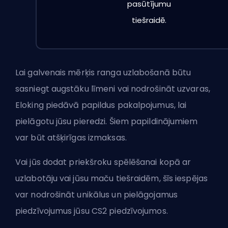
pasūtījumu
tiešraidē.
Lai galvenais mērķis ranga
uzlabošanā
būtu
sasniegt augstāku līmeni vai nodrošināt uzvaras,
Eloking piedāvā papildus pakalpojumus, lai
pielāgotu jūsu pieredzi. Šiem papildinājumiem
var būt atšķirīgas izmaksas.
Vai jūs dodat priekšroku spēlēšanai kopā ar
uzlabotāju vai jūsu maču tiešraidēm, šīs iespējas
var nodrošināt unikālus un pielāgojamus
piedzīvojumus jūsu CS2 piedzīvojumos.