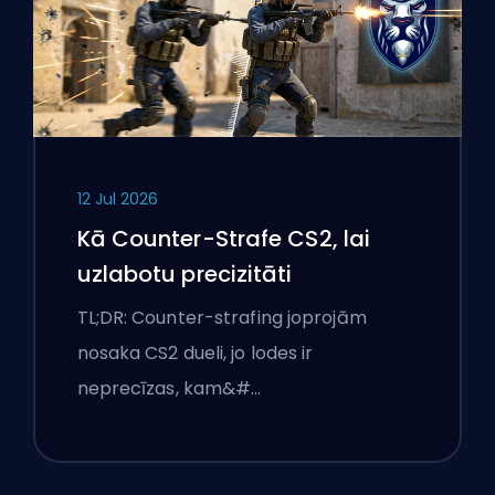
12 Jul 2026
Kā Counter-Strafe CS2, lai
uzlabotu precizitāti
TL;DR: Counter-strafing joprojām
nosaka CS2 dueli, jo lodes ir
neprecīzas, kam&#…