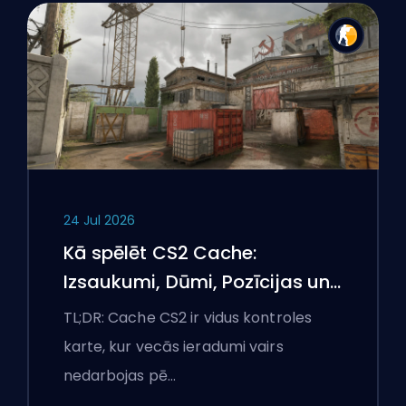
24 Jul 2026
Kā spēlēt CS2 Cache:
Izsaukumi, Dūmi, Pozīcijas un
Premjeru padomi
TL;DR: Cache CS2 ir vidus kontroles
karte, kur vecās ieradumi vairs
nedarbojas pē…