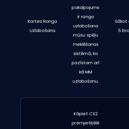
pakalpojums
ir ranga
Kartes Ranga
Sākot 
uzlabošana
Uzlabošana
5 Eir
mūsu spēļu
meklēšanas
sistēmā, ko
pazīstam arī
kā MM
uzlabošanu.
Kāpiet CS2
premjeršķēlē