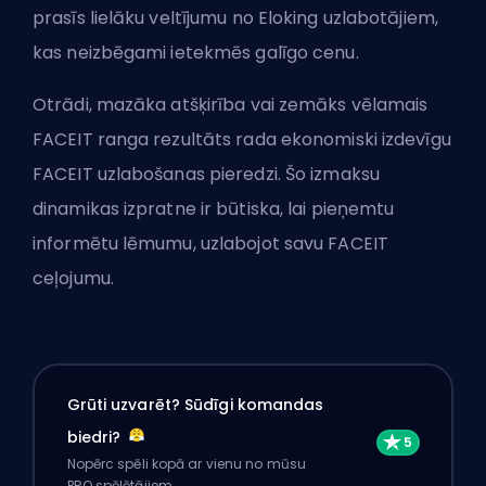
prasīs lielāku veltījumu no Eloking uzlabotājiem,
kas neizbēgami ietekmēs galīgo cenu.
Otrādi, mazāka atšķirība vai zemāks vēlamais
FACEIT ranga rezultāts rada ekonomiski izdevīgu
FACEIT uzlabošanas pieredzi. Šo izmaksu
dinamikas izpratne ir būtiska, lai pieņemtu
informētu lēmumu, uzlabojot savu FACEIT
ceļojumu.
Grūti uzvarēt? Sūdīgi komandas
biedri?
Nopērc spēli kopā ar vienu no mūsu
PRO spēlētājiem.