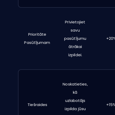
Privietojiet
savu
Prioritāte
pasūtījumu
+20
Pasūtījumam
ātrākai
izpildei.
Noskatieties,
kā
uzlabotājs
Tiešraides
+15
izpilda jūsu