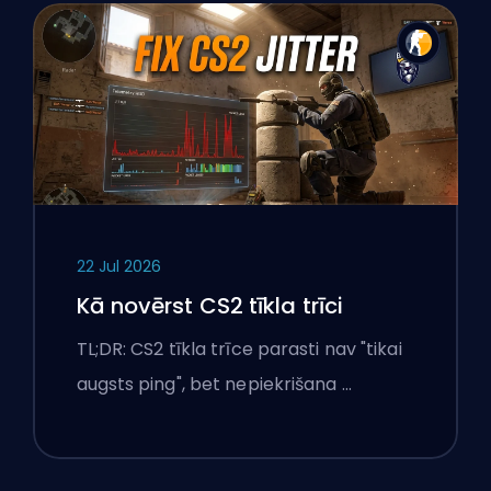
22 Jul 2026
Kā novērst CS2 tīkla trīci
TL;DR: CS2 tīkla trīce parasti nav "tikai
augsts ping", bet nepiekrišana …