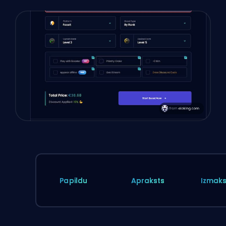
Papildu
Apraksts
Izmak