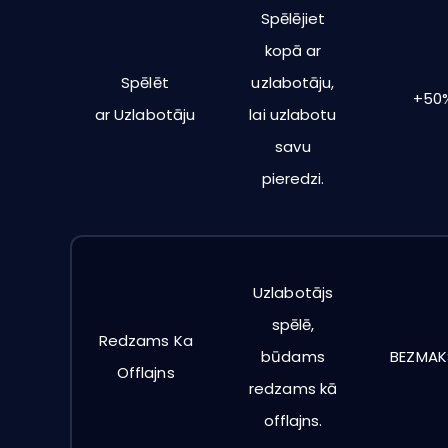
Spēlējiet
kopā ar
Spēlēt
uzlabotāju,
+50
ar
Uzlabotāju
lai uzlabotu
savu
pieredzi.
Uzlabotājs
spēlē,
Redzams Ka
būdams
BEZMAK
Offlajns
redzams kā
offlajns.