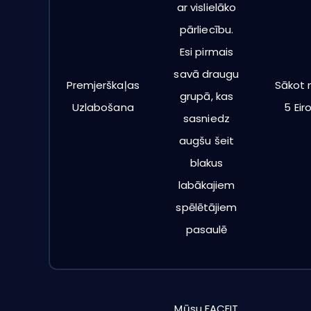
ar vislielāko
pārliecību.
Esi pirmais
savā draugu
Premjerškaļas
Sākot 
grupā, kas
Uzlabošana
5 Eir
sasniedz
augšu šeit
blakus
labākajiem
spēlētājiem
pasaulē
Mūsu FACEIT