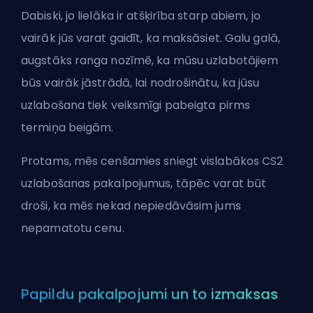
Dabiski, jo lielāka ir atšķirība starp abiem, jo
vairāk jūs varat gaidīt, ka maksāsiet. Galu galā,
augstāks ranga nozīmē, ka mūsu uzlabotājiem
būs vairāk jāstrādā, lai nodrošinātu, ka jūsu
uzlabošana tiek veiksmīgi pabeigta pirms
termiņa beigām.
Protams, mēs cenšamies sniegt vislabākos CS2
uzlabošanas pakalpojumus, tāpēc varat būt
droši, ka mēs nekad nepiedāvāsim jums
nepamatotu cenu.
Papildu pakalpojumi un to izmaksas