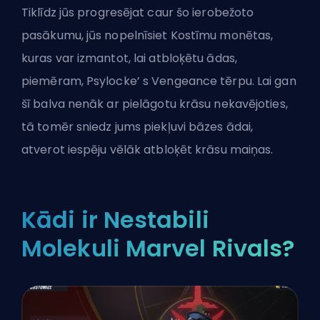
Tiklīdz jūs progresējat caur šo ierobežoto
pasākumu, jūs nopelnīsiet Kostīmu monētas,
kuras var izmantot, lai atbloķētu ādas,
piemēram, Psylocke’ s Vengeance tērpu. Lai gan
šī balva nenāk ar pielāgotu krāsu nekavējoties,
tā tomēr sniedz jums piekļuvi bāzes ādai,
atverot iespēju vēlāk atbloķēt krāsu maiņas.
Kādi ir Nestabili
Molekuli Marvel Rivals?