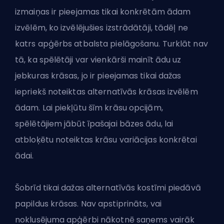
izmaiņas ir pieejamas tikai konkrētām ādam
izvēlēm, ko izvēlējušies izstrādātāji, tādēļ ne
katrs apģērbs atbalsta pielāgošanu. Turklāt nav
tā, ka spēlētāji var vienkārši mainīt ādu uz
jebkuras krāsas, jo ir pieejamas tikai dažas
iepriekš noteiktas alternatīvās krāsas izvēlēm
ādam. Lai piekļūtu šīm krāsu opcijām,
spēlētājiem jābūt īpašajai bāzes ādu, lai
atbloķētu noteiktas krāsu variācijas konkrētai
ādai.
Šobrīd tikai dažas alternatīvās kostīmi piedāvā
papildus krāsas. Nav apstiprināts, vai
noklusējuma apģērbi nākotnē saņems vairāk