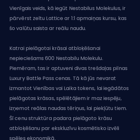
Vienīgais veids, kā iegūt Nestabilus Molekulus, ir
pārvērst zeltu Lattice ar 1:1 apmaiņas kursu, kas
šo valūtu saista ar reālu naudu.
Katrai pielāgotai krāsai atbloķēšanai
nepieciešams 600 Nestabilu Molekulu.
Piemēram, tas ir aptuveni divas trešdaļas pilnas
Luxury Battle Pass cenas. Tā kā jūs nevarat
izmantot Vienības vai Laika tokens, lai iegādātos
pielāgotas krāsas, spēlētājiem ir maz iespēju,
izņemot reālas naudas tēriņus, lai piekļūtu tiem.
Šī cenu struktūra padara pielāgoto krāsu
atbloķēšanu par ekskluzīvu kosmētisko izvēli
spēles ekonomikā.