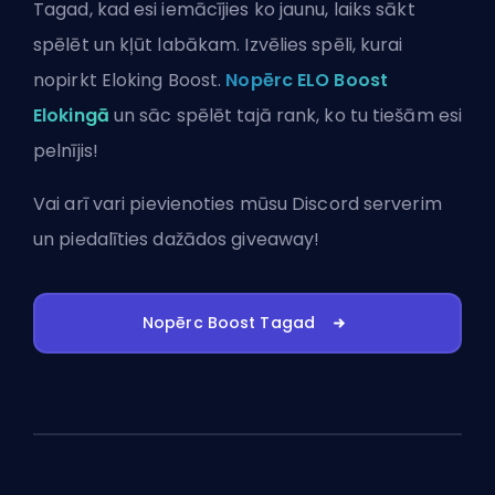
Tagad, kad esi iemācījies ko jaunu, laiks sākt
spēlēt un kļūt labākam. Izvēlies spēli, kurai
nopirkt Eloking Boost.
Nopērc ELO Boost
Elokingā
un sāc spēlēt tajā rank, ko tu tiešām esi
pelnījis!
Vai arī vari
pievienoties mūsu Discord serverim
un piedalīties dažādos giveaway!
Nopērc Boost Tagad