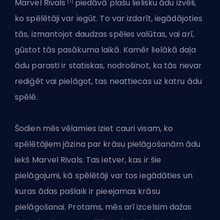
[1]
Marvel Rivals
piedāvā plašu lielisku ādu izvēli,
ko spēlētāji var iegūt. To var izdarīt, iegādājoties
tās, izmantojot daudzas spēles valūtas, vai arī,
gūstot tās pasākuma laikā. Kamēr lielākā daļa
ādu
parasti ir statiskas
, nodrošinot, ka tās nevar
rediģēt vai pielāgot, tas neattiecas uz katru ādu
spēlē.
Šodien mēs vēlamies iziet cauri visam, ko
spēlētājiem jāzina par krāsu pielāgošanām ādu
iekš Marvel Rivals. Tas ietver, kas ir šie
pielāgojumi, kā spēlētāji var tos iegādāties un
kuras ādas pašlaik ir pieejamas krāsu
pielāgošanai. Protams, mēs arī izcelsim dažas