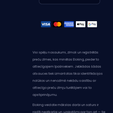
Visi spēļu nosaukumi, zīmoli un reģistrētās
preču zīmes, kas minētas Eloking, pieder to
attiecīgajiem īpašniekiem. Jebkādas šādas
atsauces tiek izmantotas tikai identifikācijas
nolūkos un nenozīmē nekādu saistību ar
attiecīgo preču zīmju turētājiem vai to
apstiprinājumu.
Eloking veidotie mākslas darbi un saturs ir
radīti neatkarīgi un uzskatāmi par fan art — tie