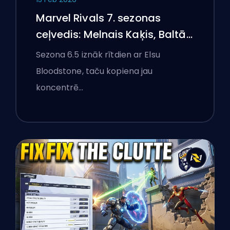
Marvel Rivals 7. sezonas
ceļvedis: Melnais Kaķis, Baltā
Foksa un Monstri Ņujorkā
Sezona 6.5 iznāk rītdien ar Elsu
Bloodstone, taču kopiena jau
koncentrē…