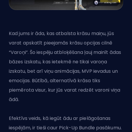
Kad jums ir āda, kas atbalsta krāsu maiņu, jūs
varat apskatīt pieejamās krāsu opcijas cilnē
“Varoņi”. Šo iespēju atbloķēšana ļauj mainīt ādas
bāzes izskatu, kas ietekmē ne tikai
varoņa
izskatu, bet arī viņu animācijas, MVP ievadus un
emocijas. Būtībā, alternatīvā krāsa tiks
piemērota visur, kur jūs varat redzēt varoni viņa
ādā.
Efektīvs veids, kā iegūt ādu ar pielāgošanas
iespējām, ir tieši caur Pick-Up Bundle pasākumu.