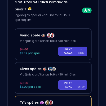
Grūti uzvarēt? Slikti komandas
biedri?
Iegādājies spēli ar kādu no mūsu PRO
spēlētājiem.
Viena spēle
Vidējais gaidīšanas laiks <30 minūtes
$4.00
PIRKT
-
$3.32 par spēli
TAGAD
$3.32
Divas spēles
Vidējais gaidīšanas laiks <30 minūtes
$8.00
PIRKT
-
$3.00 par spēli
TAGAD
$6.00
Trīs spēles