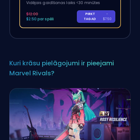
Vidējais gaidīšanas laiks <30 minūtes
$12.00
PIRKT
-
$2.50 par spēli
TAGAD
$7.50
Kuri krāsu pielāgojumi ir pieejami
Marvel Rivals?