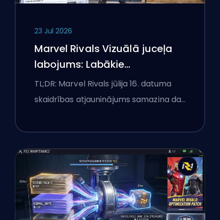
23 Jul 2026
Marvel Rivals Vizuālā juceļa
labojums: Labākie
konkurences iestatījumi pēc
TL;DR: Marvel Rivals jūlija 16. datuma
jūlija 16. atjauninājuma
skaidrības atjauninājums samazina da…