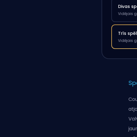
Divas sp
Vidējais 
Trīs spē
Vidējais 
Sp
Cou
atj
Val
jau