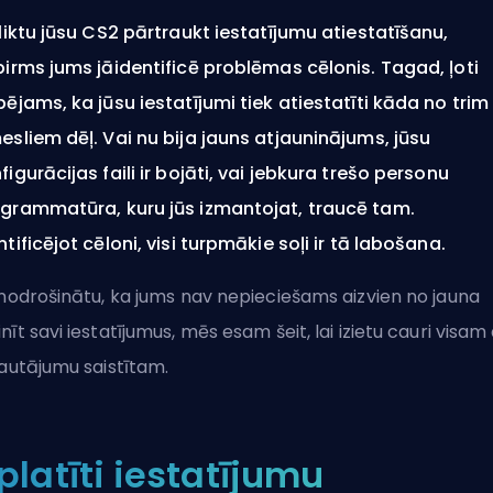
 liktu jūsu CS2 pārtraukt iestatījumu atiestatīšanu,
pirms jums jāidentificē problēmas cēlonis. Tagad, ļoti
pējams, ka jūsu iestatījumi tiek atiestatīti kāda no trim
esliem dēļ. Vai nu bija jauns atjauninājums, jūsu
figurācijas faili ir bojāti, vai jebkura trešo personu
grammatūra, kuru jūs izmantojat, traucē tam.
ntificējot cēloni, visi turpmākie soļi ir tā labošana.
 nodrošinātu, ka jums nav nepieciešams aizvien no jauna
nīt savi iestatījumus, mēs esam šeit, lai izietu cauri visam
jautājumu saistītam.
zplatīti iestatījumu