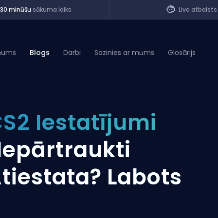
<30 minūšu
sākuma laiks
Live atbalsts
mums
Blogs
Darbi
Sazinies ar mums
Glosārijs
of Legends
S2 Iestatījumi
t
epārtraukti
tiestata? Labots