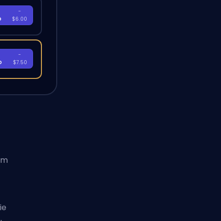
-
D
$6.00
-
D
$7.50
iem
ie