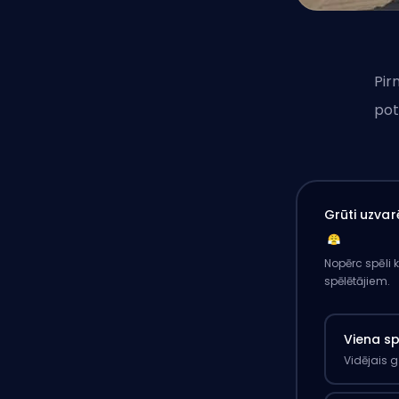
Pir
pot
Grūti uzvar
Nopērc spēli 
spēlētājiem.
Viena s
Vidējais 