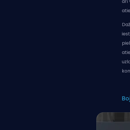
arī
atie
Daž
ies
pie
ati
uzl
kon
Boj