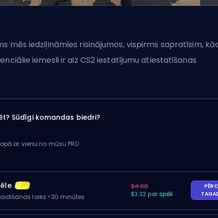
ms mēs iedziļināmies risinājumos, vispirms sapratīsim, kād
enciālie iemesli ir aiz CS2 iestatījumu atiestatīšanas
ēt? Sūdīgi komandas biedri?
kopā ar vienu no mūsu PRO
pēle
$4.00
PĒRC
$3.32 par spēli
TAGA
gaidīšanas laiks <30 minūtes