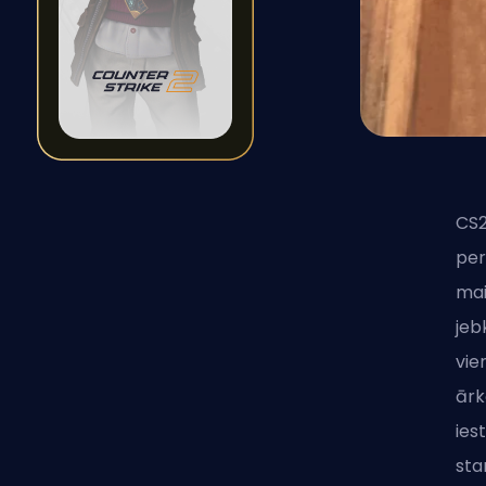
CS2
per
ma
jeb
vie
ārk
ies
sta