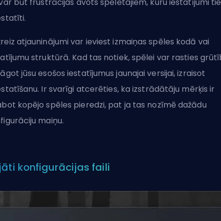
 var būt frustrācijas avots spēlētājiem, kuru iestatījumi ti
statīti.
reiz atjauninājumi var ieviest izmaiņas spēles kodā vai
tatījumu struktūrā. Kad tas notiek, spēlei var rasties grūt
lāgot jūsu esošos iestatījumus jaunajai versijai, izraisot
estatīšanu. Ir svarīgi atcerēties, ka izstrādātāju mērķis ir
abot kopējo spēles pieredzi, pat ja tas nozīmē dažādu
figurāciju maiņu.
āti konfigurācijas faili