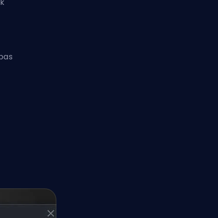
ek
ības