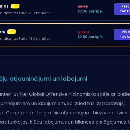
ēles
$8.00
PĒRC
$3.00 par spēli
TAGA
gaidīšanas laiks <30 minūtes
les
$12.00
PĒRC
$2.50 par spēli
TAGA
gaidīšanas laiks <30 minūtes
ēļu atjauninājumi un labojumi
nter-Strike: Global Offensive ir dinamiska spēle ar biež
auninājumiem un labojumiem, ko izdod tās izstrādātājs,
ve Corporation. Lai gan šie atjauninājumi bieži vien ievieš
nas funkcijas, kļūdu labojumus un bilances pielāgojumus, t