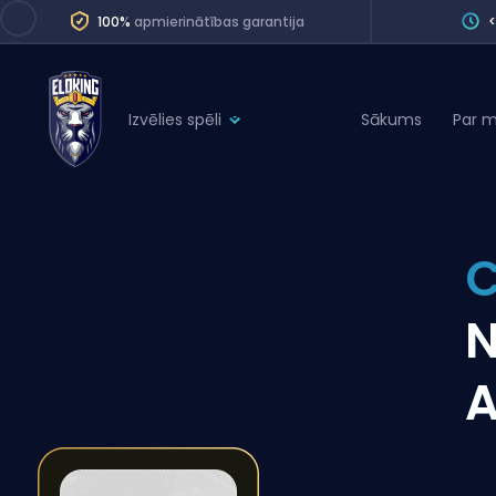
100%
apmierinātības garantija
Izvēlies spēli
Sākums
Par 
League of Legends
League 
Marvel Rivals
SERVICES
Valorant
C
Division Boos
Dota 2
Placements
N
Counter-Strike
Wins
Overwatch 2
A
Coaching
Rocket League
Path of Exile 2
Teammate