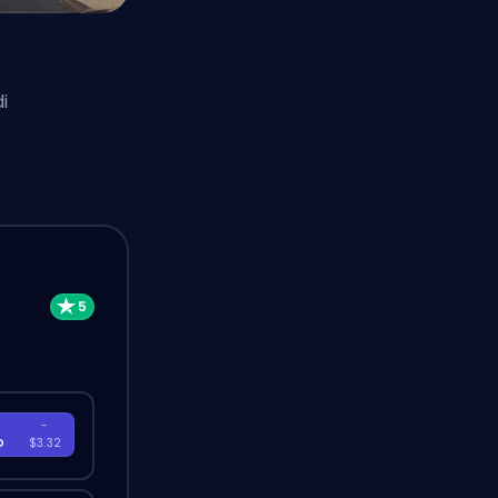
i
-
D
$3.32