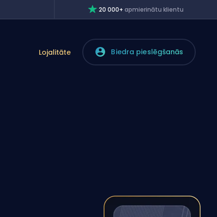
20 000+
apmierinātu klientu
Biedra pieslēgšanās
Lojalitāte