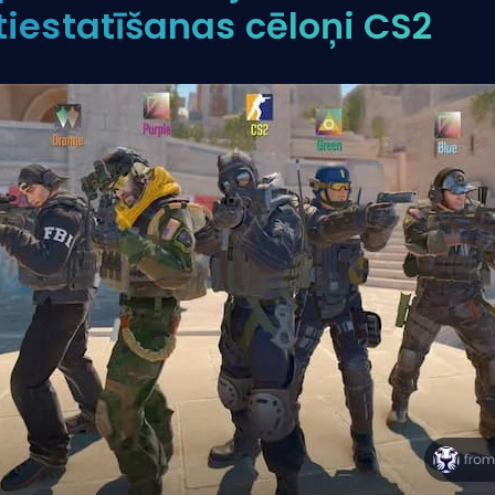
tiestatīšanas cēloņi CS2