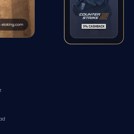
z
kad