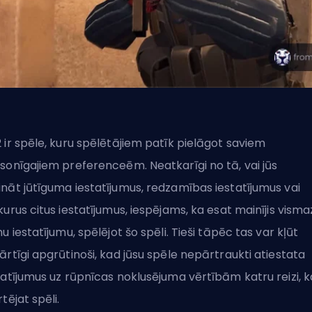
 ir spēle, kuru spēlētājiem patīk pielāgot saviem
sonīgajiem preferenceēm. Neatkarīgi no tā, vai jūs
ināt
jūtīguma iestatījumus
,
redzamības iestatījumus
vai
kurus citus iestatījumus, iespējams, ka esat mainījis visma
nu iestatījumu, spēlējot šo spēli. Tieši tāpēc tas var kļūt
ārtīgi apgrūtinoši, kad jūsu spēle nepārtraukti atiestata
tatījumus uz rūpnīcas noklusējuma vērtībām katru reizi, 
rtējat spēli.