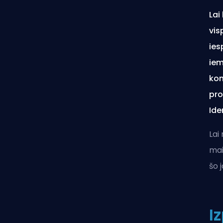
Lai
vis
ies
iem
kon
pro
Ide
Lai
mai
šo 
I