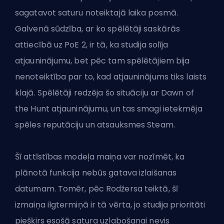
sagatavot saturu noteiktajā laika posmā.
Galvenā sūdzība, ar ko spēlētāji saskārās
attiecībā uz PoE 2, ir tā, ka studija solīja
atjauninājumu, bet pēc tam spēlētājiem bija
nenoteiktība par to, kad atjauninājums tiks laists
klajā. Spēlētāji redzēja šo situāciju ar
Dawn of
the Hunt atjauninājumu
, un tas smagi ietekmēja
spēles reputāciju un atsauksmes Steam.
Šī attīstības modeļa maiņa var nozīmēt, ka
plānotā funkcija nebūs gatava izlaišanas
datumam. Tomēr, pēc Rodžersa teiktā, šī
izmaiņa ilgtermiņā ir tā vērta, jo studija prioritāti
piešķirs esošā satura uzlabošanai nevis