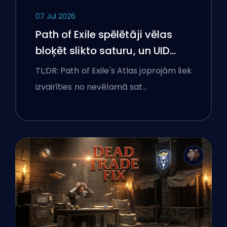
07 Jul 2026
Path of Exile spēlētāji vēlas
bloķēt slikto saturu, un UID
joprojām cīnās ar viņiem
TL;DR: Path of Exile's Atlas joprojām liek
izvairīties no nevēlamā sat…