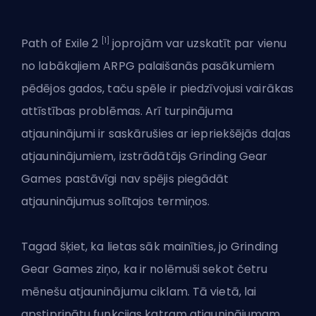
[1]
Path of Exile 2
joprojām var uzskatīt par vienu
no labākajiem ARPG palaišanās pasākumiem
pēdējos gados, taču spēle ir piedzīvojusi vairākas
attīstības problēmas. Arī turpinājuma
atjauninājumi ir saskārušies ar iepriekšējās daļas
atjauninājumiem, izstrādātājs Grinding Gear
Games pastāvīgi nav spējis piegādāt
atjauninājumus solītajos termiņos.
Tagad šķiet, ka lietas sāk mainīties, jo Grinding
Gear Games ziņo, ka ir nolēmuši sekot četru
mēnešu atjauninājumu ciklam. Tā vietā, lai
apstiprinātu funkcijas katram atjauninājumam,