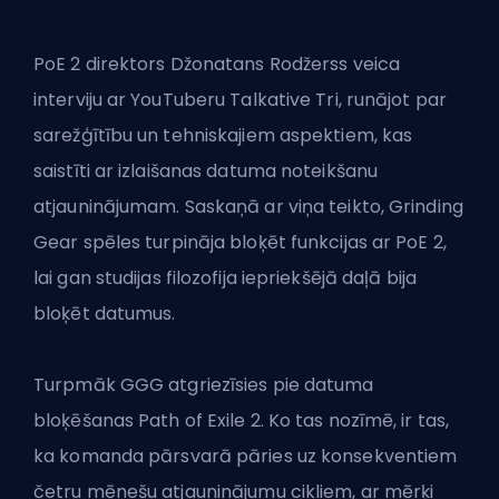
PoE 2 direktors Džonatans Rodžerss veica
interviju ar YouTuberu Talkative Tri, runājot par
sarežģītību un tehniskajiem aspektiem, kas
saistīti ar izlaišanas datuma noteikšanu
atjauninājumam. Saskaņā ar viņa teikto, Grinding
Gear spēles
turpināja bloķēt funkcijas ar PoE 2
,
lai gan studijas filozofija iepriekšējā daļā bija
bloķēt datumus.
Turpmāk GGG atgriezīsies pie datuma
bloķēšanas Path of Exile 2. Ko tas nozīmē, ir tas,
ka komanda pārsvarā pāries uz konsekventiem
četru mēnešu atjauninājumu cikliem, ar mērķi