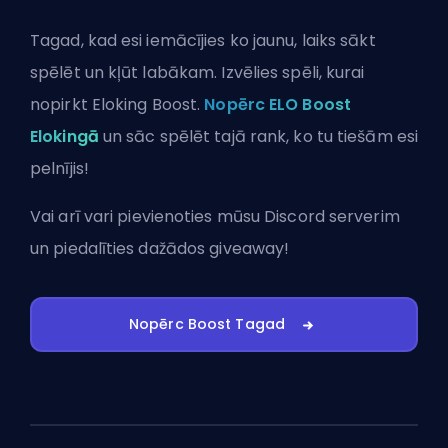
Tagad, kad esi iemācījies ko jaunu, laiks sākt
spēlēt un kļūt labākam. Izvēlies spēli, kurai
nopirkt Eloking Boost.
Nopērc ELO Boost
Elokingā
un sāc spēlēt tajā rank, ko tu tiešām esi
pelnījis!
Vai arī vari
pievienoties mūsu Discord serverim
un piedalīties dažādos giveaway!
Nopērc Boost Tagad