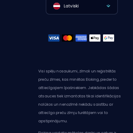
Latviski
Visi spēļu nosaukumi, zīmoli un reģistrētās
preču zīmes, kas minētas Eloking, pieder to
attiecīgajiem īpašniekiem. Jebkādas šādas
atsauces tiek izmantotas tikai identifikācijas
nolūkos un nenozīmē nekādu saistību ar
attiecīgo preču zīmju turētājiem vai to
apstiprinājumu.
Eloking veidotie mākslas darbi un saturs ir