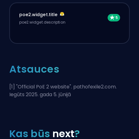
poe2.widget.title
poe2.widget.description
Atsauces
[1] "
Official PoE 2 website
". pathofexile2.com.
Iegūts 2025. gada 5. jūnijā
Kas būs
next
?