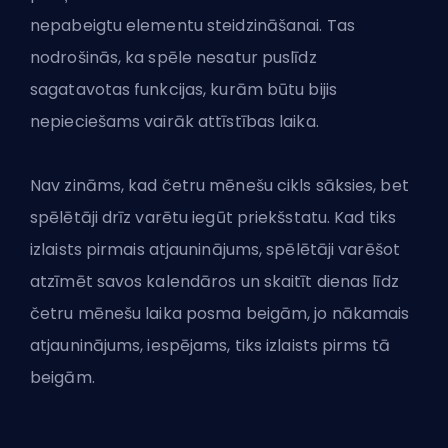
nepabeigtu elementu steidzināšanai. Tas
nodrošinās, ka spēle nesatur puslīdz
sagatavotas funkcijas, kurām būtu bijis
nepieciešams vairāk attīstības laika.
Nav zināms, kad četru mēnešu cikls sāksies, bet
spēlētāji drīz varētu iegūt priekšstatu. Kad tiks
izlaists pirmais atjauninājums, spēlētāji varēšot
atzīmēt savos kalendāros un skaitīt dienas līdz
četru mēnešu laika posma beigām, jo nākamais
atjauninājums, iespējams, tiks izlaists pirms tā
beigām.