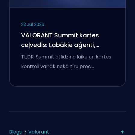
23 Jul 2026
VALORANT Summit kartes
ceļvedis: Labākie aģenti,
izsaukumi un dūmi
TL;DR: Summit atlīdzina laiku un kartes
kontroli vairāk nekā tīru prec…
Blogs
Valorant