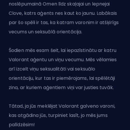
noslēpumainā Omen līdz skaļajai un lepnejai
Clove, katrs
aģents
nes kaut ko jaunu. Labākais
par šo spēli ir tas, ka katram varonim ir atšķirīgs
vecums un seksuālā orientācija.
Šodien mēs esam šeit, lai iepazīstinātu ar katru
Valorant aģentu un viņu vecumu. Mēs vēlamies
arī izcelt viņu seksualitāti vai seksuālo
orientāciju, kur tas ir piemērojams, lai spēlētāji
zina, ar kuriem aģentiem viņi var justies tuvāk.
Tātad, ja jūs meklējat
Valorant
galveno varoni,
kas atgādina jūs, turpiniet lasīt, jo mēs jums
palīdzēsim!