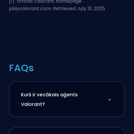
[1] "
official Valorant homepage
".
playvalorant.com. Retrieved July 31, 2025
FAQs
Kurš ir vecākais aģents
Valorant?