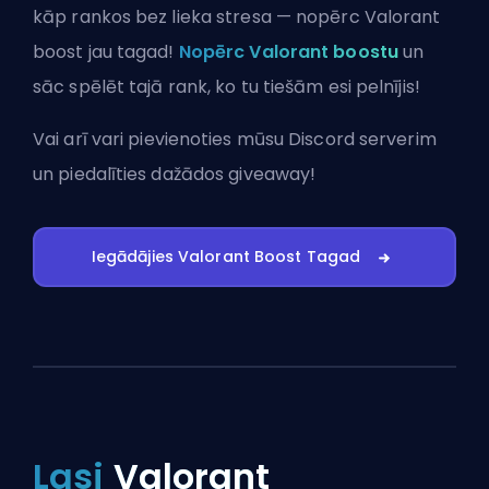
kāp rankos bez lieka stresa — nopērc Valorant
boost jau tagad!
Nopērc Valorant boostu
un
sāc spēlēt tajā rank, ko tu tiešām esi pelnījis!
Vai arī vari
pievienoties mūsu Discord serverim
un piedalīties dažādos giveaway!
Iegādājies Valorant Boost Tagad
Lasi
Valorant