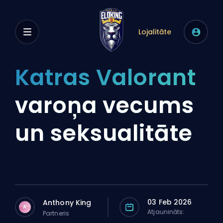
Lojalitāte
Katras Valorant
varoņa vecums
un seksualitāte
03 Feb 2026
Anthony King
A
Atjaunināts:
Partneris