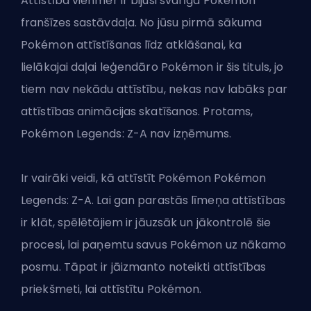
Attīstība vienmēr ir bijusi svarīga Pokémon
franšīzes sastāvdaļa. No jūsu pirmā sākuma
Pokémon attīstīšanas līdz atklāšanai, ka
lielākajai daļai leģendāro Pokémon ir šis tituls, jo
tiem nav nekādu attīstību, nekas nav labāks par
attīstības animācijas skatīšanos. Protams,
Pokémon Legends: Z-A nav izņēmums.
Ir vairāki veidi, kā attīstīt Pokémon Pokémon
Legends: Z-A. Lai gan parastās līmeņa attīstības
ir klāt, spēlētājiem ir jāuzsāk un jākontrolē šie
procesi, lai paņemtu savus Pokémon uz nākamo
posmu. Tāpat ir jāizmanto noteikti attīstības
priekšmeti, lai attīstītu Pokémon.