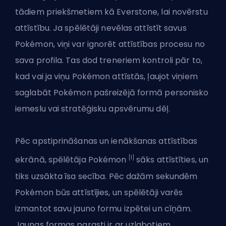
tādiem priekšmetiem kā Everstone, lai novērstu
attīstību. Ja spēlētāji nevēlas attīstīt savus
Pokémon, viņi var ignorēt attīstības procesu no
sava profila. Tas dod treneriem kontroli pār to,
kad vai ja viņu Pokémon attīstās, ļaujot viņiem
saglabāt Pokémon pašreizējā formā personisko
iemeslu vai stratēģisku apsvērumu dēļ.
Pēc apstiprināšanas un ienākšanas attīstības
[1]
ekrānā, spēlētāja Pokémon
sāks attīstīties, un
tiks uzsākta īsa secība. Pēc dažām sekundēm
Pokémon būs attīstījies, un spēlētāji varēs
izmantot savu jauno formu izpētei un cīņām.
Jaunas formas parasti ir ar uzlabotiem