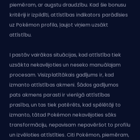
piemēram, ar augstu draudzību. Kad šie bonusu
kritēriji ir izpildīti, attīstības indikators parādīsies
uz Pokémon profila, ļaujot viņiem uzsākt
attīstību.
I pastāv vairākas situācijas, kad attīstība tiek
uzsākta nekavējoties un neseko manuālajam
procesam. Visizplatītākais gadījums ir, kad
izmanto attīstības akmeni. Šādos gadījumos
pats akmens parasti ir vienīgā attīstības
prasība, un tas tiek patērēts, kad spēlētāji to
izmanto, tātad Pokémon nekavējoties sāks
transformāciju, nepavisam nepavēršot to profilu
un izvēloties attīstīties. Citi Pokémon, piemēram,