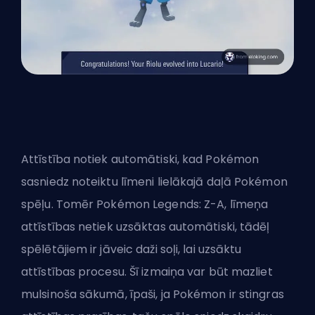
Attīstība notiek automātiski, kad Pokémon
sasniedz noteiktu līmeni lielākajā daļā Pokémon
spēļu. Tomēr Pokémon Legends: Z-A, līmeņa
attīstības netiek uzsāktas automātiski, tādēļ
spēlētājiem ir jāveic daži soļi, lai uzsāktu
attīstības procesu. Šī izmaiņa var būt mazliet
mulsinoša sākumā, īpaši, ja Pokémon ir stingras