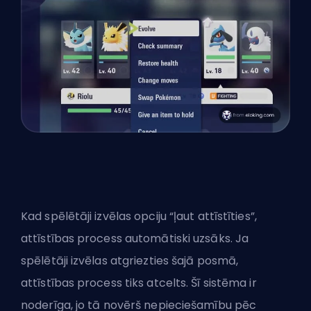
Kad spēlētāji izvēlas opciju “ļaut attīstīties”,
attīstības process automātiski uzsāks. Ja
spēlētāji izvēlas atgriezties šajā posmā,
attīstības process tiks atcelts. Šī sistēma ir
noderīga, jo tā novērš nepieciešamību pēc