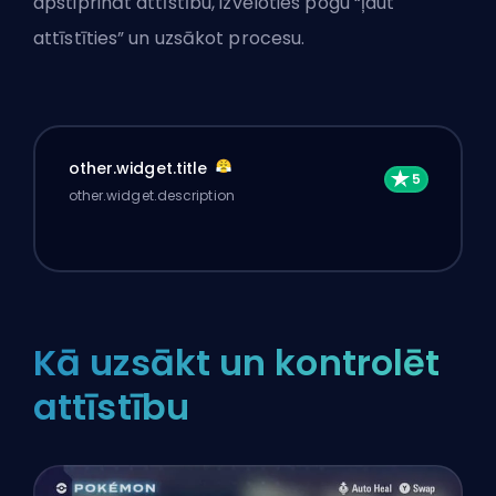
apstiprināt attīstību, izvēloties pogu “ļaut
attīstīties” un uzsākot procesu.
other.widget.title
other.widget.description
Kā uzsākt un kontrolēt
attīstību