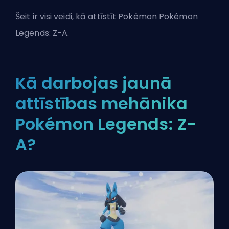
Šeit ir visi veidi, kā attīstīt Pokémon Pokémon
Legends: Z-A.
Kā darbojas jaunā
attīstības mehānika
Pokémon Legends: Z-
A?