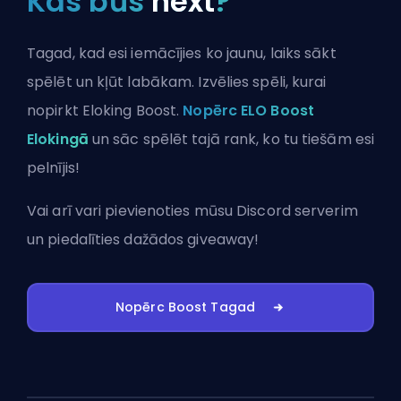
Kas būs
next
?
Tagad, kad esi iemācījies ko jaunu, laiks sākt
spēlēt un kļūt labākam. Izvēlies spēli, kurai
nopirkt Eloking Boost.
Nopērc ELO Boost
Elokingā
un sāc spēlēt tajā rank, ko tu tiešām esi
pelnījis!
Vai arī vari
pievienoties mūsu Discord serverim
un piedalīties dažādos giveaway!
Nopērc Boost Tagad