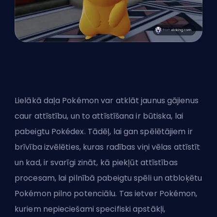
Lielākā daļa Pokémon var atklāt jaunus gājienus
caur attīstību, un to attīstīšana ir būtiska, lai
pabeigtu Pokédex. Tādēļ, lai gan spēlētājiem ir
brīvība izvēlēties, kuras radības viņi vēlas attīstīt
un kad, ir svarīgi zināt, kā piekļūt attīstības
procesam, lai pilnībā pabeigtu spēli un atbloķētu
Pokémon pilno potenciālu. Tas ietver Pokémon,
kuriem nepieciešami specifiski apstākļi,