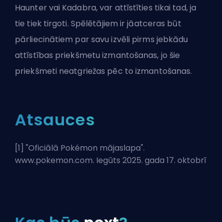
Haunter vai Kadabra, var attīstīties tikai tad, ja
tie tiek tirgoti. Spēlētājiem ir jāatceras būt
pārliecinātiem par savu izvēli pirms jebkādu
attīstības priekšmetu izmantošanas, jo šie
priekšmeti neatgriežas pēc to izmantošanas.
Atsauces
[1] "
Oficiālā Pokémon mājaslapa
".
www.pokemon.com. Iegūts 2025. gada 17. oktobrī