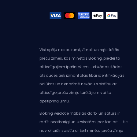
Visi spēļu nosaukumi, zīmoli un reģistrētās
preču zīmes, kas minētas Eloking, pieder to
attiecīgajiem īpašniekiem. Jebkādas šādas
atsauces tiek izmantotas tikai identifikācijas
nolūkos un nenozīmē nekādu saistību ar
attiecīgo preču zīmju turētājiem vai to
apstiprinājumu.
Eloking veidotie mākslas darbi un saturs ir
radīti neatkarīgi un uzskatāmi par fan art — tie
nav oficiāli saistīti ar šeit minēto preču zīmju