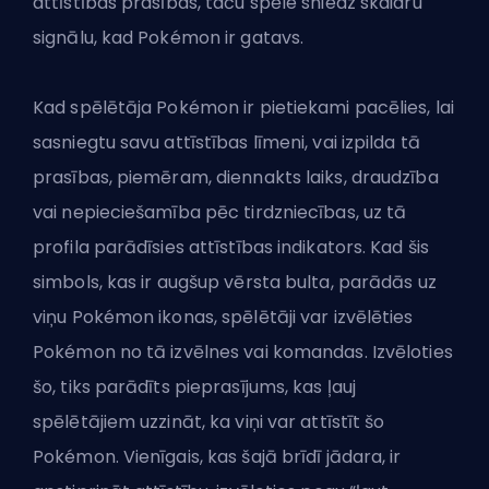
attīstības prasības, taču spēle sniedz skaidru
signālu, kad Pokémon ir gatavs.
Kad spēlētāja Pokémon ir pietiekami pacēlies, lai
sasniegtu savu attīstības līmeni, vai izpilda tā
prasības, piemēram, diennakts laiks, draudzība
vai nepieciešamība pēc tirdzniecības, uz tā
profila parādīsies attīstības indikators. Kad šis
simbols, kas ir augšup vērsta bulta, parādās uz
viņu Pokémon ikonas, spēlētāji var izvēlēties
Pokémon no tā izvēlnes vai komandas. Izvēloties
šo, tiks parādīts pieprasījums, kas ļauj
spēlētājiem uzzināt, ka viņi var attīstīt šo
Pokémon. Vienīgais, kas šajā brīdī jādara, ir