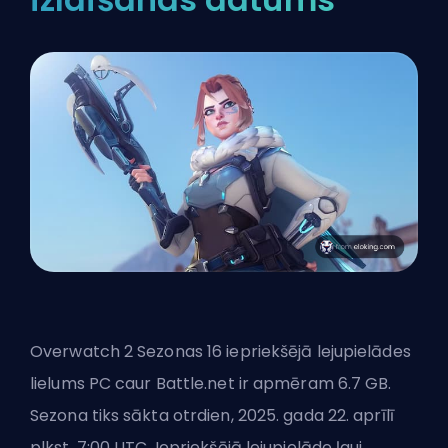
Overwatch 2 Sezonas 16 iepriekšējā lejupielādes
lielums PC caur Battle.net ir apmēram 6.7 GB.
Sezona tiks sākta otrdien, 2025. gada 22. aprīlī
plkst. 7:00 UTC. Iepriekšējā lejupielāde ļauj