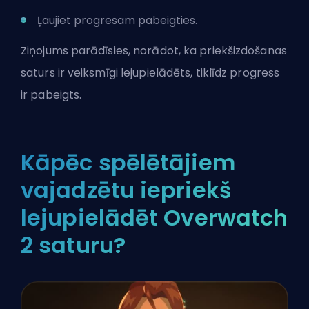
Ļaujiet progresam pabeigties.
Ziņojums parādīsies, norādot, ka priekšizdošanas
saturs ir veiksmīgi lejupielādēts, tiklīdz progress
ir pabeigts.
Kāpēc spēlētājiem
vajadzētu iepriekš
lejupielādēt Overwatch
2 saturu?