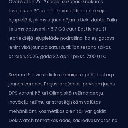
[1]
Overwatch 2’s
sešais
sezonas
iznākums
tuvojas, un PC spēlētāji var sākt iepriekšēju
lejupielādi, pirms atjauninājums tiek izlaists. Faila
lielums aptuveni ir 6.7 GB caur Battle.net, šī
iepriekšējā lejupielāde nodrošina, ka esi gatavs
ienirt visā jaunajā saturā, tiklīdz sezona sākas
otrdien, 2025. gada 22. aprīlī plkst. 7:00 UTC.
Sezona 16 ieviesīs lielas izmaiņas spēlē, tostarp
jaunas varones Frejas ierašanos, pavisam jaunu
DPS
varoni, kā arī Olimpiskā režīma debiju,
inovāciju režīmu ar stratēģiskām valūtas
mehānikām. Kosmētikas cienītāji var gaidīt
DokiWatch tematikas ādas, kas iedvesmotas no