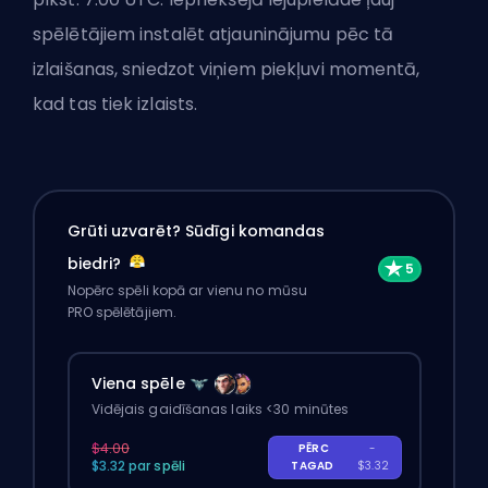
spēlētājiem instalēt atjauninājumu pēc tā
izlaišanas, sniedzot viņiem piekļuvi momentā,
kad tas tiek izlaists.
Grūti uzvarēt? Sūdīgi komandas
biedri?
Nopērc spēli kopā ar vienu no mūsu
PRO spēlētājiem.
Viena spēle
Vidējais gaidīšanas laiks <30 minūtes
$4.00
PĒRC
-
$3.32 par spēli
TAGAD
$3.32