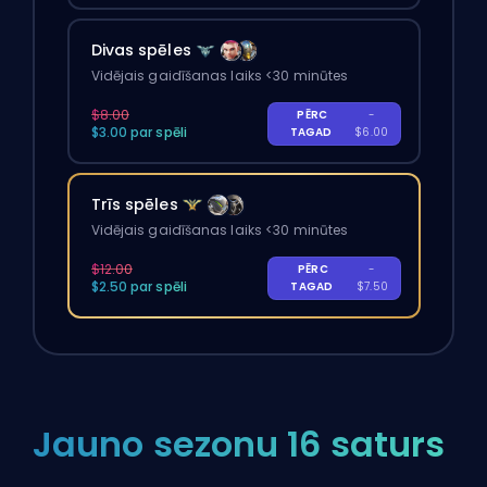
Divas spēles
Vidējais gaidīšanas laiks <30 minūtes
$8.00
PĒRC
-
$3.00 par spēli
TAGAD
$6.00
Trīs spēles
Vidējais gaidīšanas laiks <30 minūtes
$12.00
PĒRC
-
$2.50 par spēli
TAGAD
$7.50
Jauno sezonu 16 saturs