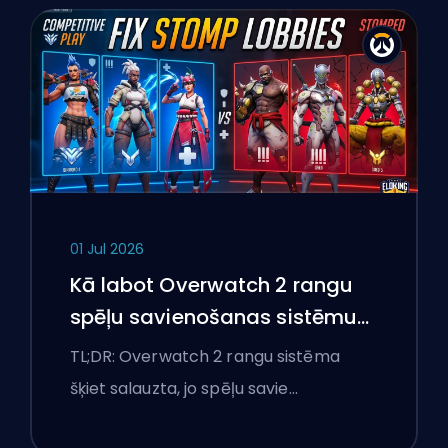
01 Jul 2026
Kā labot Overwatch 2 rangu
spēļu savienošanas sistēmu
un pārlieku izteiktas spēles
TL;DR: Overwatch 2 rangu sistēma
šķiet salauzta, jo spēļu savie…