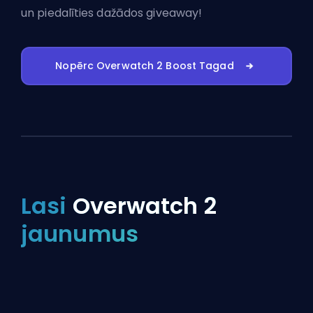
un piedalīties dažādos giveaway!
Nopērc Overwatch 2 Boost Tagad
Lasi
Overwatch 2
jaunumus