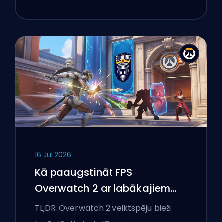
16 Jul 2026
Kā paaugstināt FPS
Overwatch 2 ar labākajiem
iestatījumiem
TL;DR: Overwatch 2 veiktspēju bieži