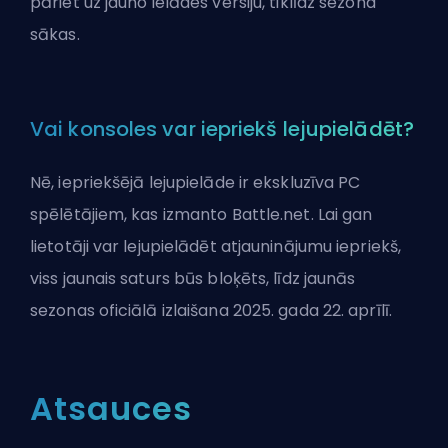
pāriet uz jauno ielādes versiju, tiklīdz sezona
sākas.
Vai konsoles var iepriekš lejupielādēt?
Nē, iepriekšējā lejupielāde ir ekskluzīva PC
spēlētājiem, kas izmanto Battle.net. Lai gan
lietotāji var lejupielādēt atjauninājumu iepriekš,
viss jaunais saturs būs bloķēts, līdz jaunās
sezonas oficiālā izlaišana 2025. gada 22. aprīlī.
Atsauces