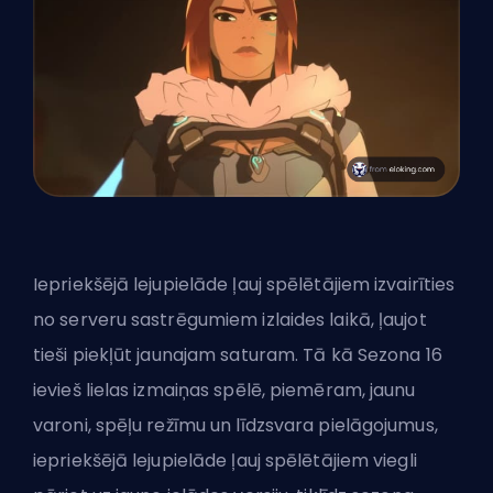
Iepriekšējā lejupielāde ļauj spēlētājiem izvairīties
no serveru sastrēgumiem izlaides laikā, ļaujot
tieši piekļūt jaunajam saturam. Tā kā Sezona 16
ievieš lielas izmaiņas spēlē, piemēram, jaunu
varoni, spēļu režīmu un līdzsvara pielāgojumus,
iepriekšējā lejupielāde ļauj spēlētājiem viegli