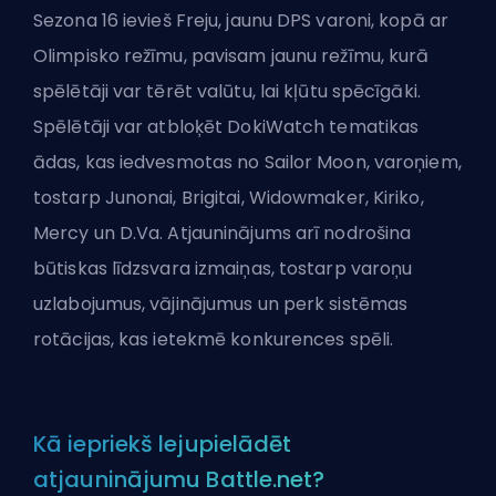
Sezona 16
ievieš Freju
, jaunu DPS varoni, kopā ar
Olimpisko režīmu, pavisam jaunu režīmu, kurā
spēlētāji var tērēt valūtu, lai kļūtu spēcīgāki.
Spēlētāji var atbloķēt DokiWatch tematikas
ādas, kas iedvesmotas no Sailor Moon, varoņiem,
tostarp Junonai, Brigitai, Widowmaker, Kiriko,
Mercy un D.Va. Atjauninājums arī nodrošina
būtiskas līdzsvara izmaiņas, tostarp varoņu
uzlabojumus, vājinājumus un perk sistēmas
rotācijas, kas ietekmē konkurences spēli.
Kā iepriekš lejupielādēt
atjauninājumu Battle.net?