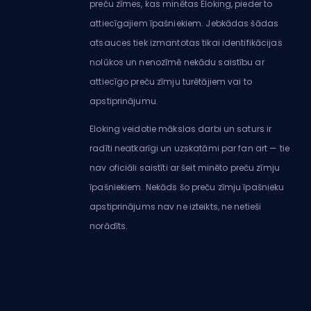
preču zīmes, kas minētas Eloking, pieder to
attiecīgajiem īpašniekiem. Jebkādas šādas
atsauces tiek izmantotas tikai identifikācijas
nolūkos un nenozīmē nekādu saistību ar
attiecīgo preču zīmju turētājiem vai to
apstiprinājumu.
Eloking veidotie mākslas darbi un saturs ir
radīti neatkarīgi un uzskatāmi par fan art — tie
nav oficiāli saistīti ar šeit minēto preču zīmju
īpašniekiem. Nekāds šo preču zīmju īpašnieku
apstiprinājums nav ne izteikts, ne netieši
norādīts.