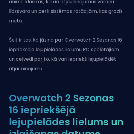
anime klasikas, kā arī atjauninājumus
varoņu
līdzsvara un perk sistēmas rotācijām, kas grozīs
meta.
Šeit ir tas, ko jāzina par
Overwatch 2
Sezonas 16
iepriekšējo lejupielādes lielumu PC spēlētājiem
un ceļvedi par to, kā vari iepriekš lejupielādēt
atjauninājumu.
Overwatch 2 Sezonas
16 iepriekšējā
lejupielādes lielums un
izlaišanas datums