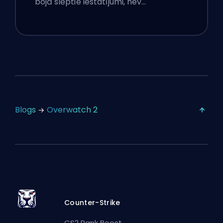
bojā slēptie iestatījumi, nev…
Blogs
Overwatch 2
Counter-Strike
CS2 Rank Boost