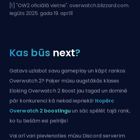
[1] "
OW2 oficiālā vietne
". overwatch.blizzard.com.
Iegūts 2025. gada 19. aprīlī
Kas būs
next
?
Gatavs uzlabot savu gameplay un kāpt rankos
Overwatch 2? Paķer mūsu augstākās klases
Eloking Overwatch 2 Boost jau tagad un dominē
pār konkurenci kā nekad iepriekš!
Nopērc
Overwatch 2 boostingu
un sāc spēlēt tajā rank,
ko tu tiešām esi pelnījis!
Vai arī vari
pievienoties mūsu Discord serverim