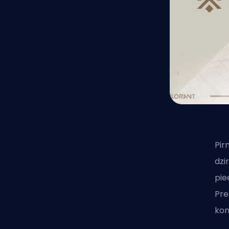
Pir
dzi
pie
Pre
kon