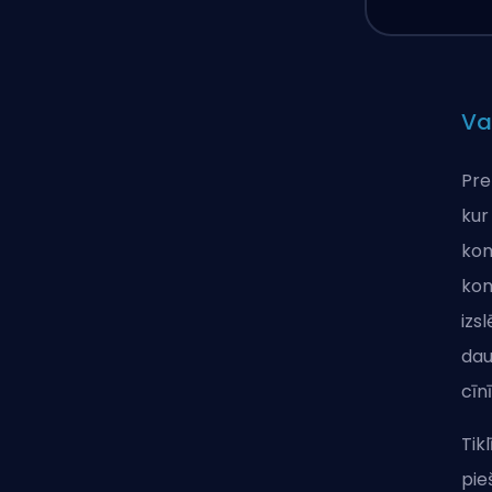
Va
Pre
kur
kom
kom
izs
dau
cīn
Tik
pie