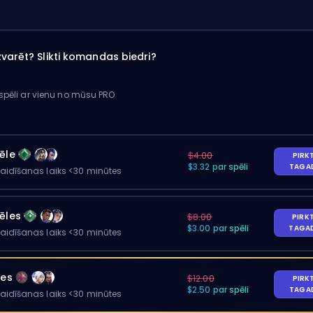
varēt? Slikti komandas biedri?
 spēli ar vienu no mūsu PRO
ēle
$4.00
PIRK
$3.32 par spēli
TAGA
gaidīšanas laiks <30 minūtes
ēles
$8.00
PIRK
$3.00 par spēli
TAGA
gaidīšanas laiks <30 minūtes
les
$12.00
PIRK
$2.50 par spēli
TAGA
gaidīšanas laiks <30 minūtes