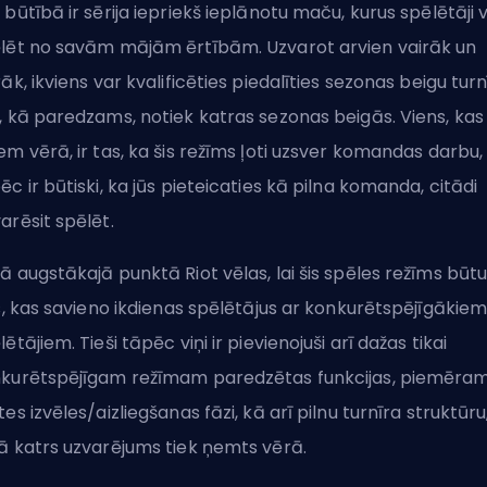
 būtībā ir sērija iepriekš ieplānotu maču, kurus spēlētāji 
lēt no savām mājām ērtībām. Uzvarot arvien vairāk un
rāk, ikviens var kvalificēties piedalīties sezonas beigu turn
, kā paredzams, notiek katras sezonas beigās. Viens, kas
em vērā, ir tas, ka šis režīms ļoti uzsver komandas darbu,
ēc ir būtiski, ka jūs pieteicaties kā pilna komanda, citādi
arēsit spēlēt.
ā augstākajā punktā Riot vēlas, lai šis spēles režīms būt
ts, kas savieno ikdienas spēlētājus ar konkurētspējīgākie
lētājiem. Tieši tāpēc viņi ir pievienojuši arī dažas tikai
kurētspējīgam režīmam paredzētas funkcijas, piemēram
tes izvēles/aizliegšanas fāzi, kā arī pilnu turnīra struktūru
ā katrs uzvarējums tiek ņemts vērā.