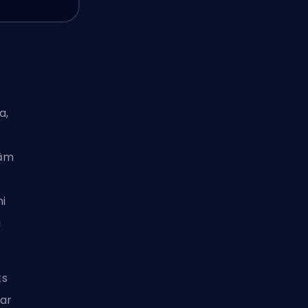
a,
šām
mi
i
ks
Par