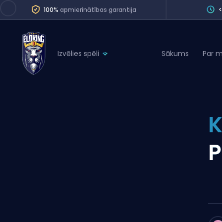
100%
apmierinātības garantija
Izvēlies spēli
Sākums
Par 
League of Legends
League 
Marvel Rivals
SERVICES
Valorant
K
Division Boos
Dota 2
Placements
P
Counter-Strike
Wins
Overwatch 2
Coaching
Rocket League
Path of Exile 2
Teammate