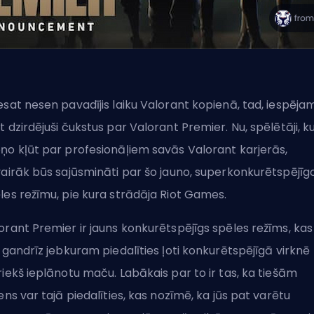
esat nesen pavadījis laiku Valorant kopienā, tad, iespējam
t dzirdējuši čukstus par Valorant Premier. Nu, spēlētāji, ku
ņo kļūt par profesionāļiem savās Valorant karjerās,
vairāk būs sajūsmināti par šo jauno, superkonkurētspējīg
les režīmu, pie kura strādāja
Riot Games
.
orant Premier ir jauns konkurētspējīgs spēles režīms, kas
j gandrīz jebkuram piedalīties ļoti konkurētspējīgā virknē
riekš ieplānotu maču. Labākais par to ir tas, ka tiešām
iens var tajā piedalīties, kas nozīmē, ka jūs pat varētu