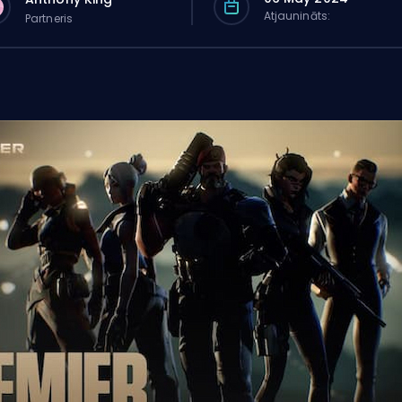
Atjaunināts:
Partneris