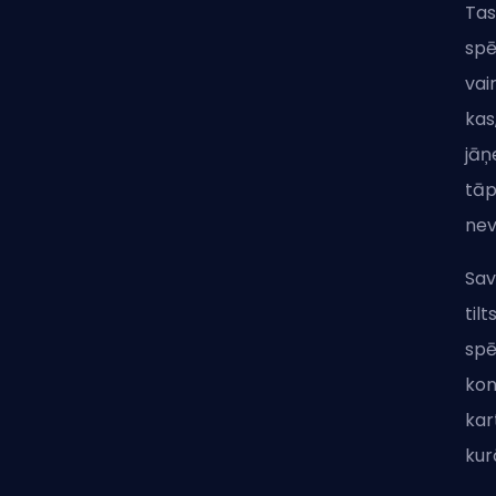
Tas
spē
vai
kas
jāņ
tāp
nev
Sav
til
spē
kon
kar
kur