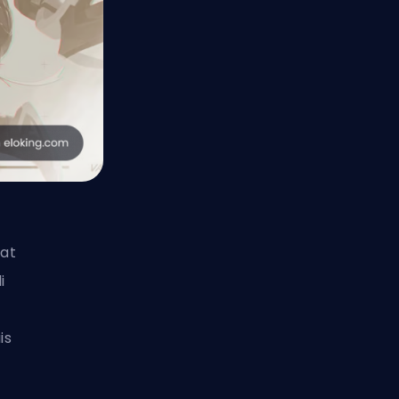
sat
i
is