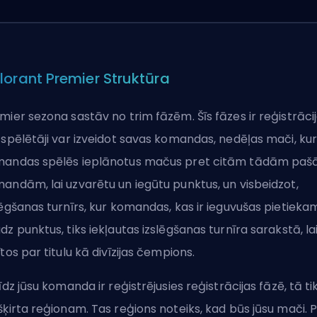
lorant Premier Struktūra
mier sezona sastāv no trim fāzēm. Šīs fāzes ir reģistrācij
 spēlētāji var izveidot savas komandas, nedēļas mači, kur
andas spēlēs ieplānotus mačus pret citām tādām pa
andām, lai uzvarētu un iegūtu punktus, un visbeidzot,
lēgšanas turnīrs, kur komandas, kas ir ieguvušas pietieka
dz punktus, tiks iekļautas izslēgšanas turnīra sarakstā, la
ītos par titulu kā divīzijas čempions.
līdz jūsu komanda ir reģistrējusies reģistrācijas fāzē, tā ti
šķirta reģionam. Tas reģions noteiks, kad būs jūsu mači. 