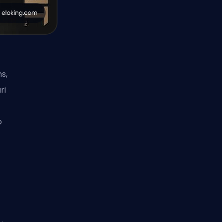
s,
ri
o