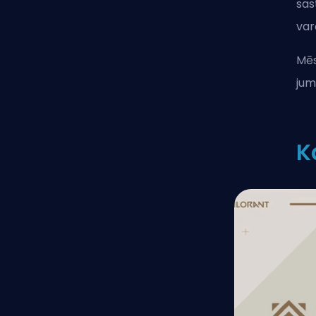
sas
var
Mēs
jum
K