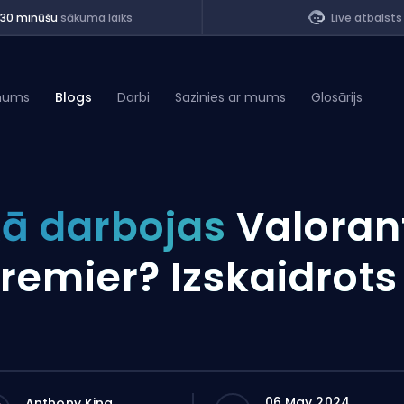
<30 minūšu
sākuma laiks
Live atbalsts
mums
Blogs
Darbi
Sazinies ar mums
Glosārijs
of Legends
ā darbojas
Valoran
t
remier? Izskaidrots
06 May 2024
Anthony King