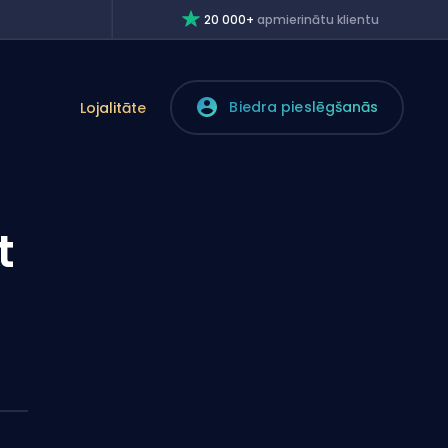
20 000+
apmierinātu klientu
Biedra pieslēgšanās
Lojalitāte
t