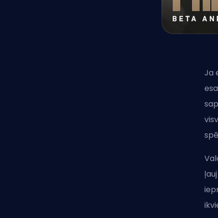
Ja 
esa
sap
vis
spē
Val
ļau
iep
ikv