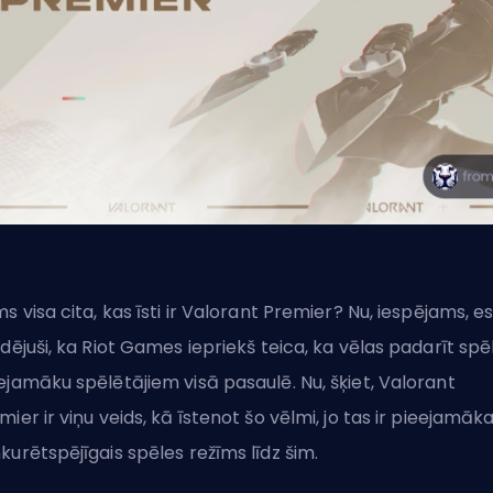
ms visa cita, kas īsti ir Valorant Premier? Nu, iespējams, e
rdējuši, ka Riot Games iepriekš teica, ka vēlas padarīt spēl
ejamāku spēlētājiem visā pasaulē. Nu, šķiet, Valorant
mier ir viņu veids, kā īstenot šo vēlmi, jo tas ir pieejamāka
kurētspējīgais spēles režīms līdz šim.