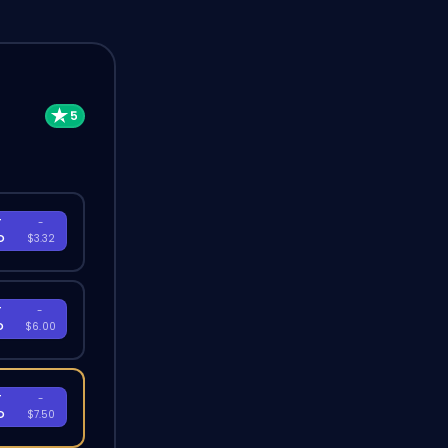
T
-
D
$3.32
T
-
D
$6.00
T
-
D
$7.50