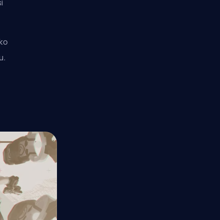
i
 ko
u.