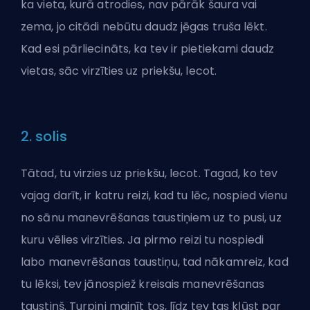
ka vieta, kurā atrodies, nav pārāk šaura vai
zema, jo citādi nebūtu daudz jēgas truša lēkt.
Kad esi pārliecināts, ka tev ir pietiekami daudz
vietas, sāc virzīties uz priekšu, lecot.
2. solis
Tātad, tu virzies uz priekšu, lecot. Tagad, ko tev
vajag darīt, ir katru reizi, kad tu lēc, nospied vienu
no sānu manevrēšanas taustiņiem uz to pusi, uz
kuru vēlies virzīties. Ja pirmo reizi tu nospiedi
labo manevrēšanas taustiņu, tad nākamreiz, kad
tu lēksi, tev jānospiež kreisais manevrēšanas
taustiņš. Turpini mainīt tos, līdz tev tas kļūst par