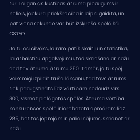
tur. Lai gan šis kustības ātruma pieaugums ir
neliels, jebkura priekšrocība ir laipni gaidīta, un
pat viena sekunde var būt izšķiroša spēlē kā
CS:GO.
Ja tu esi cilvēks, kuram patīk skaitļi un statistika,
lai atbalstītu apgalvojumu, tad skriešana ar nažu
dod tev ātruma ātrumu 250. Tomēr, ja tu spēj
veiksmīgi izpildīt truša lēkšanu, tad tavs ātrums
tiek paaugstināts līdz vērtībām nedaudz virs
300, vismaz pielāgotās spēlēs. Ātruma vērtība
konkurences spēlē ir ierobežota apmēram līdz
285, bet tas joprojām ir palielinājums, skrienot ar
nažu.