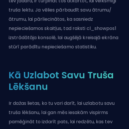
tev jādara, ir turpināt tos atkārtot, lai veiksmīgi
truša lektu. Ja vēlies pārbaudīt savu ātrumu/
ātrumu, lai pārliecinātos, ka sasniedz
nepieciešamos skaitļus, tad raksti cl_showpos1
izstrādātāja konsolē, lai augšējā kreisajā ekrāna
stūrī parādītu nepieciešamo statistiku.
Kā Uzlabot Savu Truša
Lēkšanu
Ir dažas lietas, ko tu vari darīt, lai uzlabotu savu
truša lēkšanu, lai gan mēs iesakām vispirms
pamēģināt to izdarīt pats, lai redzētu, kas tev