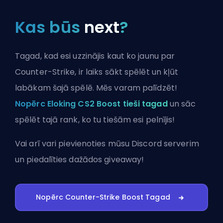
Kas būs
next
?
Tagad, kad esi uzzinājis kaut ko jaunu par
Counter-Strike, ir laiks sākt spēlēt un kļūt
labākam šajā spēlē. Mēs varam palīdzēt!
Nopērc Eloking CS2 Boost tieši tagad
un sāc
spēlēt tajā rank, ko tu tiešām esi pelnījis!
Vai arī vari
pievienoties mūsu Discord serverim
un piedalīties dažādos giveaway!
Nopērc Counter-Strike Boost Tagad