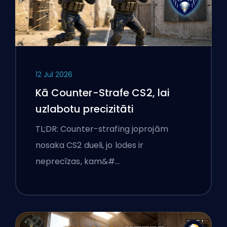
12 Jul 2026
Kā Counter-Strafe CS2, lai
uzlabotu precizitāti
TL;DR: Counter-strafing joprojām
nosaka CS2 dueli, jo lodes ir
neprecīzas, kam&#…