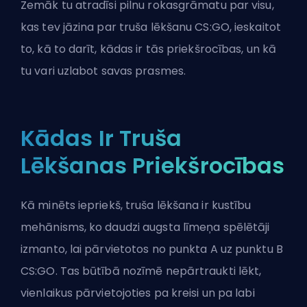
Zemāk tu atradīsi pilnu rokasgrāmatu par visu,
kas tev jāzina par truša lēkšanu CS:GO, ieskaitot
to, kā to darīt, kādas ir tās priekšrocības, un kā
tu vari uzlabot savas prasmes.
Kādas Ir Truša
Lēkšanas Priekšrocības
Kā minēts iepriekš, truša lēkšana ir kustību
mehānisms, ko daudzi augsta līmeņa spēlētāji
izmanto, lai pārvietotos no punkta A uz punktu B
CS:GO. Tas būtībā nozīmē nepārtraukti lēkt,
vienlaikus pārvietojoties pa kreisi un pa labi