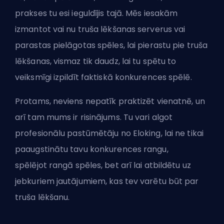
prakses tu esi ieguldījis tajā. Mēs iesakām
izmantot vai nu truša lēkšanas serverus vai
parastas pielāgotas spēles, lai pierastu pie truša
lēkšanas, vismaz tik daudz, lai tu spētu to
veiksmīgi izpildīt faktiskā konkurences spēlē.
Protams, neviens nepatīk praktizēt vienatnē, un
arī tam mums ir risinājums. Tu vari algot
profesionālu
pastūmētāju
no
Eloking
, lai ne tikai
paaugstinātu tavu konkurences rangu,
spēlējot
rangā
spēles, bet arī lai atbildētu uz
jebkuriem jautājumiem, kas tev varētu būt par
truša lēkšanu.