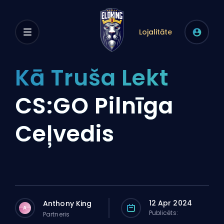
Lojalitāte
Kā Truša Lekt
CS:GO Pilnīga
Ceļvedis
12 Apr 2024
Anthony King
A
Publicēts:
Partneris