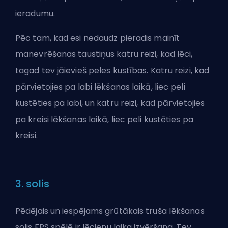
ieradumu.
Pēc tam, kad esi nedaudz pieradis mainīt
manevrēšanas taustiņus katru reizi, kad lēci,
tagad tev jāievieš peles kustības. Katru reizi, kad
pārvietojies pa labi lēkšanas laikā, liec peli
kustēties pa labi, un katru reizi, kad pārvietojies
pa kreisi lēkšanas laikā, liec peli kustēties pa
kreisi.
3. solis
Pēdējais un iespējams grūtākais truša lēkšanas
solis FPS spēlē ir lēcienu laika izvēršana. Tev