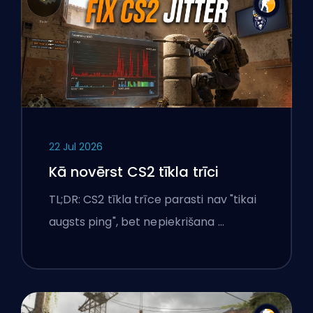
22 Jul 2026
Kā novērst CS2 tīkla trīci
TL;DR: CS2 tīkla trīce parasti nav "tikai
augsts ping", bet nepiekrišana …