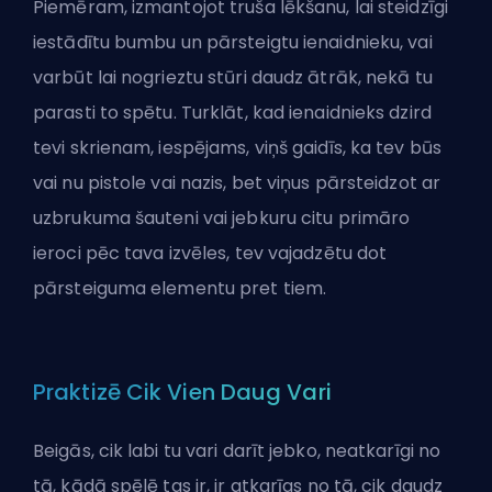
Piemēram, izmantojot truša lēkšanu, lai steidzīgi
iestādītu bumbu un pārsteigtu ienaidnieku, vai
varbūt lai nogrieztu stūri daudz ātrāk, nekā tu
parasti to spētu. Turklāt, kad ienaidnieks dzird
tevi skrienam, iespējams, viņš gaidīs, ka tev būs
vai nu pistole vai nazis, bet viņus pārsteidzot ar
uzbrukuma šauteni vai jebkuru citu primāro
ieroci pēc tava izvēles, tev vajadzētu dot
pārsteiguma elementu pret tiem.
Praktizē Cik Vien Daug Vari
Beigās, cik labi tu vari darīt jebko, neatkarīgi no
tā, kādā spēlē tas ir, ir atkarīgs no tā, cik daudz