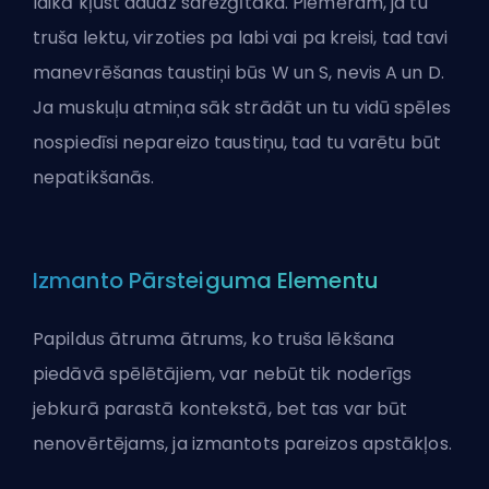
laikā kļūst daudz sarežģītāka. Piemēram, ja tu
truša lektu, virzoties pa labi vai pa kreisi, tad tavi
manevrēšanas taustiņi būs W un S, nevis A un D.
Ja muskuļu atmiņa sāk strādāt un tu vidū spēles
nospiedīsi nepareizo taustiņu, tad tu varētu būt
nepatikšanās.
Izmanto Pārsteiguma Elementu
Papildus ātruma ātrums, ko truša lēkšana
piedāvā spēlētājiem, var nebūt tik noderīgs
jebkurā parastā kontekstā, bet tas var būt
nenovērtējams, ja izmantots pareizos apstākļos.