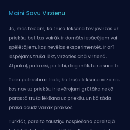
Maini Savu Virzienu
Jā, mēs teicām, ka truša lēkšanā tev jāvirzās uz
priekšu, bet tas vairāk ir domāts iesācējiem vai
spēlētājiem, kas nevēlas eksperimentēt. Ir arī
iespējams truša lēkt, virzoties citā virzienā.
Atpakaļ, pa kreisi, pa labi, diagonāli, tu nosauc to.
Taču patiesība ir tāda, ka truša lēkšana virzienā,
kas nav uz priekšu, ir ievērojami grūtāka nekā
parastā truša lēkšana uz priekšu, un kā tāda
prasa daudz vairāk prakses.
Turklāt, pareizo taustiņu nospiešana pareizajā