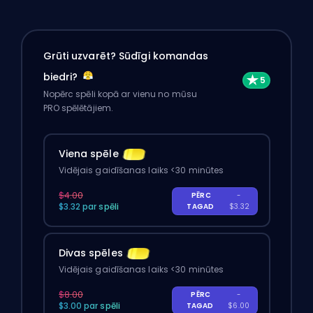
Grūti uzvarēt? Sūdīgi komandas
biedri?
Nopērc spēli kopā ar vienu no mūsu
PRO spēlētājiem.
Viena spēle
Vidējais gaidīšanas laiks <30 minūtes
$4.00
PĒRC
-
$3.32 par spēli
TAGAD
$3.32
Divas spēles
Vidējais gaidīšanas laiks <30 minūtes
$8.00
PĒRC
-
$3.00 par spēli
TAGAD
$6.00