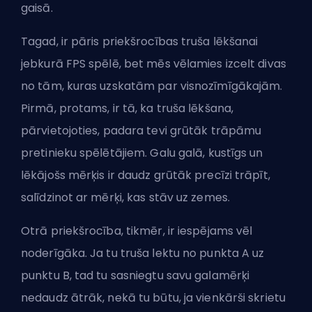
gaisā.
Tagad, ir pāris priekšrocības truša lēkšanai
jebkurā FPS spēlē, bet mēs vēlamies izcelt divas
no tām, kuras uzskatām par visnozīmīgākajām.
Pirmā, protams, ir tā, ka truša lēkšana,
pārvietojoties, padara tevi grūtāk trāpāmu
pretinieku spēlētājiem. Galu galā, kustīgs un
lēkājošs mērķis ir daudz grūtāk precīzi trāpīt,
salīdzinot ar mērķi, kas stāv uz zemes.
Otrā priekšrocība, tikmēr, ir iespējams vēl
noderīgāka. Ja tu truša lektu no punkta A uz
punktu B, tad tu sasniegtu savu galamērķi
nedaudz ātrāk, nekā tu būtu, ja vienkārši skrietu