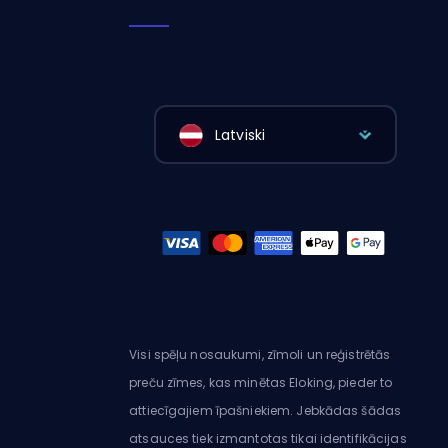
Latviski
Visi spēļu nosaukumi, zīmoli un reģistrētās
preču zīmes, kas minētas Eloking, pieder to
attiecīgajiem īpašniekiem. Jebkādas šādas
atsauces tiek izmantotas tikai identifikācijas