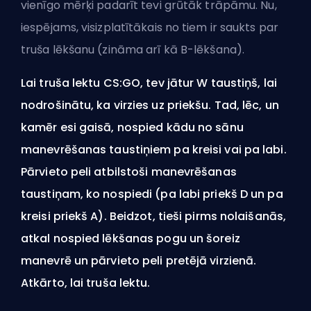
vienīgo mērķi padarīt tevi grūtāk trāpāmu. Nu,
iespējams, visizplatītākais no tiem ir saukts par
truša lēkšanu (zināma arī kā B-lēkšana).
Lai truša lektu CS:GO, tev jātur W taustiņš, lai
nodrošinātu, ka virzies uz priekšu. Tad, lēc, un
kamēr esi gaisā, nospied kādu no sānu
manevrēšanas taustiņiem pa kreisi vai pa labi.
Pārvieto peli atbilstoši manevrēšanas
taustiņam, ko nospiedi (pa labi priekš D un pa
kreisi priekš A). Beidzot, tieši pirms nolaišanās,
atkal nospied lēkšanas pogu un šoreiz
manevrē un pārvieto peli pretējā virzienā.
Atkārto, lai truša lektu.