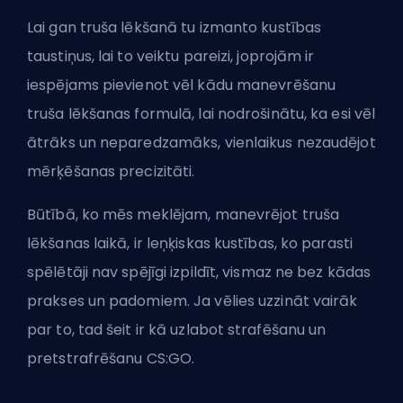
Lai gan truša lēkšanā tu izmanto kustības
taustiņus, lai to veiktu pareizi, joprojām ir
iespējams pievienot vēl kādu manevrēšanu
truša lēkšanas formulā, lai nodrošinātu, ka esi vēl
ātrāks un neparedzamāks, vienlaikus nezaudējot
mērķēšanas precizitāti.
Būtībā, ko mēs meklējam, manevrējot truša
lēkšanas laikā, ir leņķiskas kustības, ko parasti
spēlētāji nav spējīgi izpildīt, vismaz ne bez kādas
prakses un padomiem. Ja vēlies uzzināt vairāk
par to, tad šeit ir
kā uzlabot strafēšanu un
pretstrafrēšanu CS:GO
.