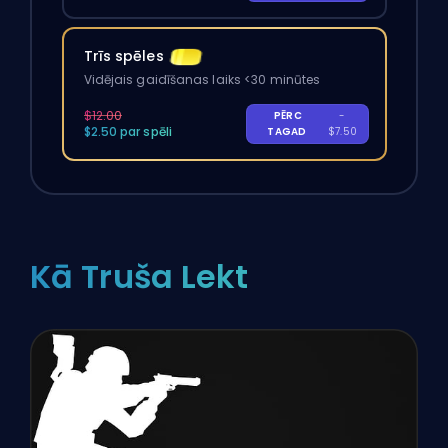
Trīs spēles
Vidējais gaidīšanas laiks <30 minūtes
$12.00
PĒRC
-
$2.50 par spēli
TAGAD
$7.50
Kā Truša Lekt