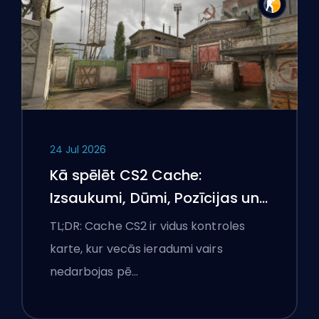
24 Jul 2026
Kā spēlēt CS2 Cache:
Izsaukumi, Dūmi, Pozīcijas un
Premjeru padomi
TL;DR: Cache CS2 ir vidus kontroles
karte, kur vecās ieradumi vairs
nedarbojas pē…