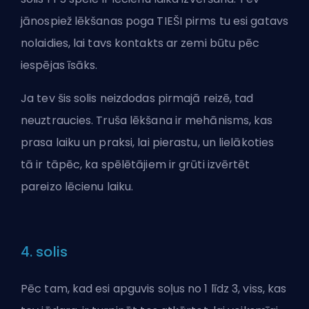
jānospiež lēkšanas poga TIEŠI pirms tu esi gatavs
nolaidies, lai tavs kontakts ar zemi būtu pēc
iespējas īsāks.
Ja tev šis solis neizdodas pirmajā reizē, tad
neuztraucies. Truša lēkšana ir mehānisms, kas
prasa laiku un praksi, lai pierastu, un lielākoties
tā ir tāpēc, ka spēlētājiem ir grūti izvērtēt
pareizo lēcienu laiku.
4. solis
Pēc tam, kad esi apguvis soļus no 1 līdz 3, viss, kas