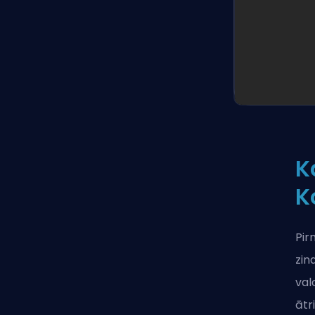
K
K
Pir
zin
val
ātr