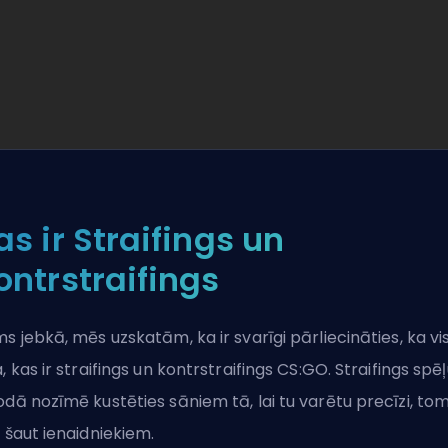
as ir Straifings un
ontrstraifings
ms jebkā, mēs uzskatām, ka ir svarīgi pārliecināties, ka vis
a, kas ir straifings un kontrstraifings CS:GO. Straifings spē
odā nozīmē kustēties sāniem tā, lai tu varētu precīzi, to
i šaut ienaidniekiem.