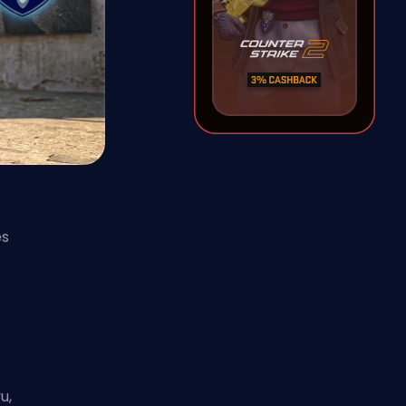
ēs
u,