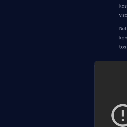
kas
vis
Bet
kon
tos