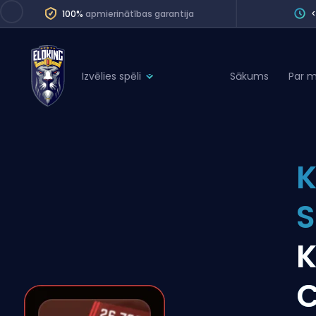
100%
apmierinātības garantija
Izvēlies spēli
Sākums
Par 
League of Legends
League 
Marvel Rivals
SERVICES
Valorant
K
Division Boos
Dota 2
Placements
S
Counter-Strike
Wins
Overwatch 2
K
Coaching
Rocket League
Path of Exile 2
Teammate