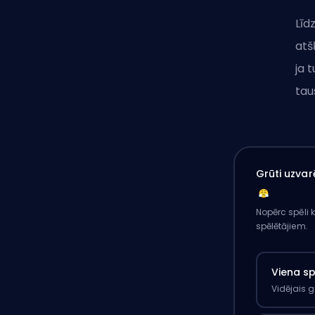
Līd
atš
ja 
tau
Grūti uzvar
Nopērc spēli 
spēlētājiem.
Viena s
Vidējais 