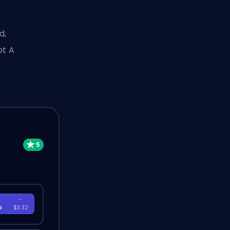
d,
ot A
-
D
$3.32