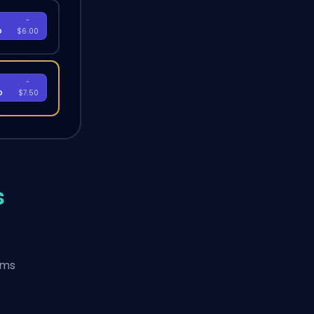
-
D
$6.00
-
D
$7.50
s
rms