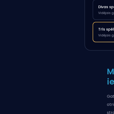
Divas sp
Vidējais 
Trīs spē
Vidējais 
M
i
Gat
otr
str