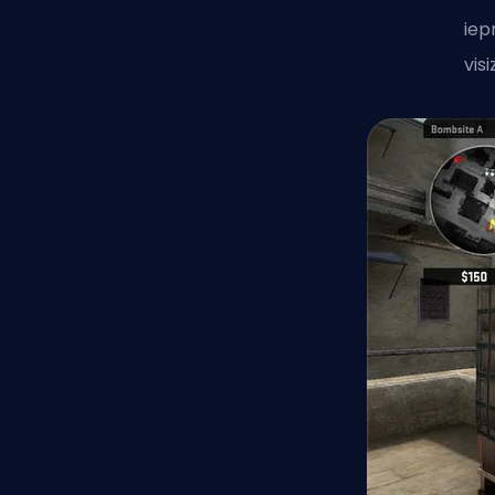
iep
vis