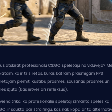
jūs atšķirat profesionālu CS:GO spēlētāju no viduvēja? M
katām, ka ir trīs lietas, kuras katram prasmīgam
FPS
lētājam piemīt. Kustību prasmes, šaušanas prasmes un
les izjūta (kas ietver arī refleksus).
 viena trika, ko profesionālie spēlētāji izmanto spēlēs kā
GO, ir saukta par straifingu, kas nāk kopā ar tā alternatīv