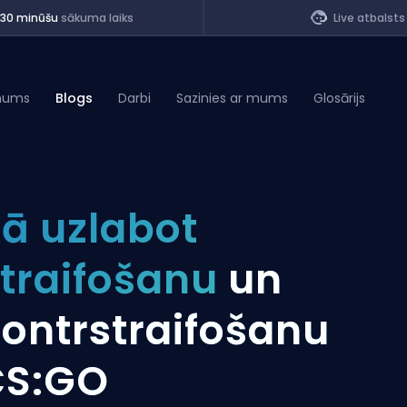
<30 minūšu
sākuma laiks
Live atbalsts
mums
Blogs
Darbi
Sazinies ar mums
Glosārijs
of Legends
ā uzlabot
t
traifošanu
un
ontrstraifošanu
CS:GO