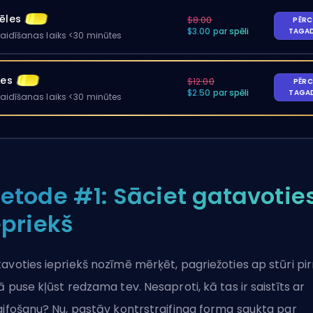
ēles
$8.00
PĒRC
$3.00 par spēli
TAGA
gaidīšanas laiks <30 minūtes
les
$12.00
PĒRC
$2.50 par spēli
TAGA
gaidīšanas laiks <30 minūtes
etode #1: Sāciet gatavotie
epriekš
avoties iepriekš nozīmē mērķēt, pagriežoties ap stūri pi
ā puse kļūst redzama tev. Nesaproti, kā tas ir saistīts ar
aifošanu? Nu, pastāv kontrstraifinga forma saukta par