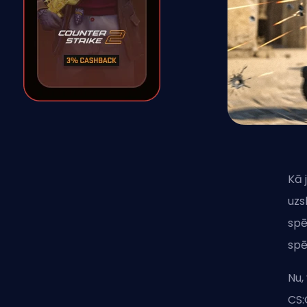
Kā 
uzs
spē
spē
Nu,
CS: