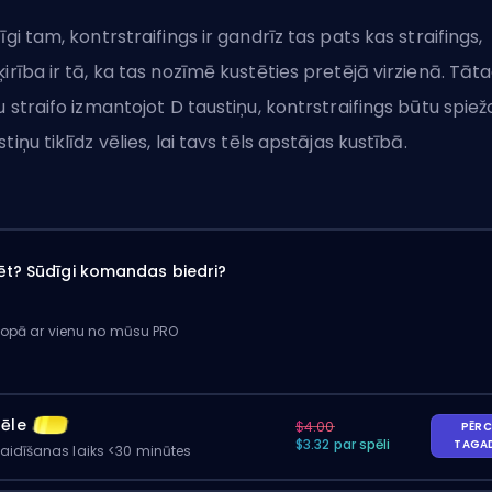
zīgi tam, kontrstraifings ir gandrīz tas pats kas straifings,
ķirība ir tā, ka tas nozīmē kustēties pretējā virzienā. Tāta
tu straifo izmantojot D taustiņu, kontrstraifings būtu spiež
stiņu tiklīdz vēlies, lai tavs tēls apstājas kustībā.
ēt? Sūdīgi komandas biedri?
kopā ar vienu no mūsu PRO
pēle
$4.00
PĒRC
$3.32 par spēli
TAGA
gaidīšanas laiks <30 minūtes