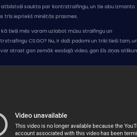
 atbilstoši saukta par kontrstraifingu, un tie abu izmanto
as trīs iepriekš minētās prasmes.
 kā tieši mēs varam uzlabot mūsu straifingu un
trstraifingu CS:GO? Nu, ir daži padomi un triki tieši tam, u
 var atrast gan zemāk esošajā video, gan šīs ziņas atliku