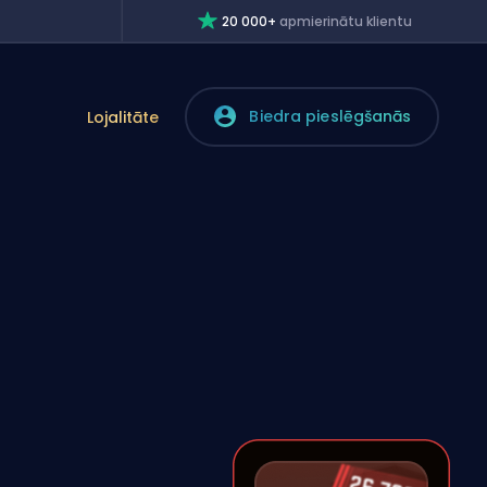
20 000+
apmierinātu klientu
Biedra pieslēgšanās
Lojalitāte