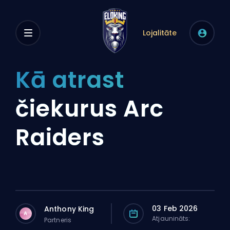
Lojalitāte
Kā atrast
čiekurus Arc
Raiders
03 Feb 2026
Anthony King
A
Atjaunināts:
Partneris