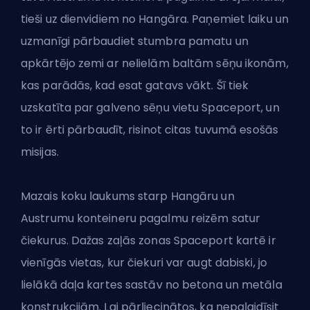
tieši uz dienvidiem no Hangāra. Paņemiet laiku un
uzmanīgi pārbaudiet stumbra pamatu un
apkārtējo zemi ar nelielām baltām sēņu ikonām,
kas parādās, kad esat gatavs vākt. Šī tiek
uzskatīta par galveno sēņu vietu Spaceport, un
to ir ērti pārbaudīt, risinot citas tuvumā esošās
misijas.
Mazais koku laukums starp Hangāru un
Austrumu konteineru pagalmu reizēm satur
čiekurus. Dažas zaļās zonas Spaceport kartē ir
vienīgās vietas, kur čiekuri var augt dabiski, jo
lielākā daļa kartes sastāv no betona un metāla
konstrukcijām. Lai pārliecinātos, ka nepalaidīsit