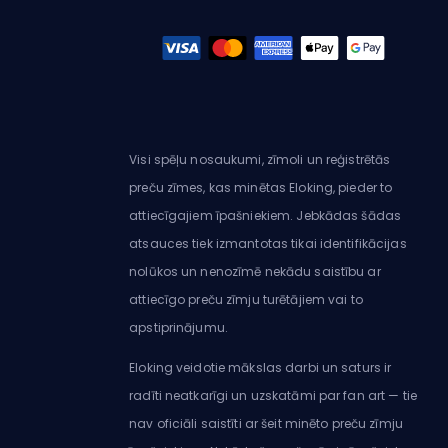
Visi spēļu nosaukumi, zīmoli un reģistrētās
preču zīmes, kas minētas Eloking, pieder to
attiecīgajiem īpašniekiem. Jebkādas šādas
atsauces tiek izmantotas tikai identifikācijas
nolūkos un nenozīmē nekādu saistību ar
attiecīgo preču zīmju turētājiem vai to
apstiprinājumu.
Eloking veidotie mākslas darbi un saturs ir
radīti neatkarīgi un uzskatāmi par fan art — tie
nav oficiāli saistīti ar šeit minēto preču zīmju