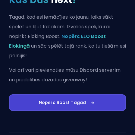
Tagad, kad esi iemācījies ko jaunu, laiks sākt
spēlēt un kļūt labākam. Izvēlies spēli, kurai
nopirkt Eloking Boost.
Nopērc ELO Boost
Elokingā
un sāc spēlēt tajā rank, ko tu tiešām esi
pelnījis!
Vai arī vari
pievienoties mūsu Discord serverim
un piedalīties dažādos giveaway!
Nopērc Boost Tagad