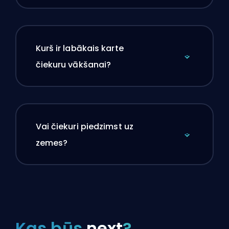
Kurš ir labākais karte
čiekuru vākšanai?
Vai čiekuri piedzimst uz
zemes?
Kas būs
next
?