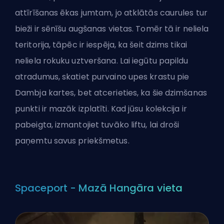
attīrīšanas ēkas jumtam, jo ​​atklātās caurules tur
bieži ir sēnīšu augšanas vietas. Tomēr tā ir neliela
teritorija, tāpēc ir iespēja, ka šeit dzims tikai
neliela rokuku uztveršana. Lai iegūtu papildu
atradumus, skatiet purvaino upes krastu pie
Dambja kartes, bet atcerieties, ka šie dzimšanas
punkti ir mazāk izplatīti. Kad jūsu kolekcija ir
pabeigta, izmantojiet tuvāko liftu, lai droši
paņemtu savus priekšmetus.
Spaceport - Mazā Hangāra vieta