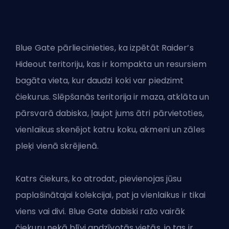
Blue Gate pārliecinieties, ka izpētāt Raider’s
Hideout teritoriju, kas ir kompakta un resursiem
bagāta vieta, kur daudzi koki var piedzimt
čiekurus. Slēpšanās teritorija ir maza, atklāta un
pārsvarā dabiska, ļaujot jums ātri pārvietoties,
vienlaikus skenējot katru koku, akmeni un zāles
pleķi vienā skrējienā.
Katrs čiekurs, ko atrodat, pievienojas jūsu
paplašinātajai kolekcijai, pat ja vienlaikus ir tikai
viens vai divi. Blue Gate dabiski ražo vairāk
čiekuru nekā blīvi apdzīvotās vietās, jo tas ir