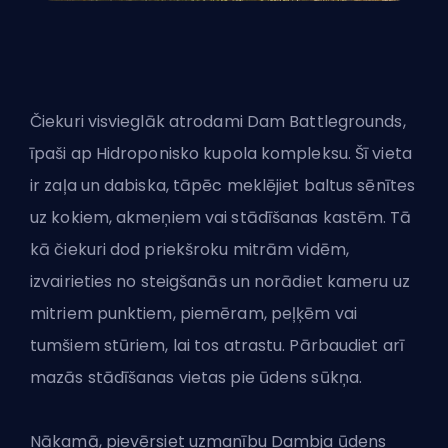
Čiekuri visvieglāk atrodami Dam Battlegrounds,
īpaši ap Hidroponisko kupola kompleksu. Šī vieta
ir zaļa un dabiska, tāpēc meklējiet baltus sēnītes
uz kokiem, akmeņiem vai stādīšanas kastēm. Tā
kā čiekuri dod priekšroku mitrām vidēm,
izvairieties no steigšanās un norādiet kameru uz
mitriem punktiem, piemēram, peļķēm vai
tumšiem stūriem, lai tos atrastu. Pārbaudiet arī
mazās stādīšanas vietas pie ūdens sūkņa.
Nākamā, pievērsiet uzmanību Dambja ūdens