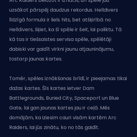
Arc Raiders beidzot ir iznācis, un spēle jau
uzsākot pārspēj daudzus rekordus. Helldivers
līdzīgā formula ir liels hits, bet atšķirībā no
Helldivers, šķiet, ka šī spēle ir šeit, lai paliktu. Tā
kā tas ir tiešsaistes servisa spēle, spēlētāji
dabiski var gaidīt virkni jaunu atjauninājumu,
tostarp jaunas kartes.
Tomēr, spēles iznākšanas brīdī, ir pieejamas tikai
dažas kartes. Šīs kartes ietver Dam
Battlegrounds, Buried City, Spaceport un Blue
Gate, lai gan jaunas kartes jau ir ceļā. Mēs
domājām, ka iziesim cauri visām kartēm Arc
Raiders, lai jūs zinātu, ko no tās gaidīt.