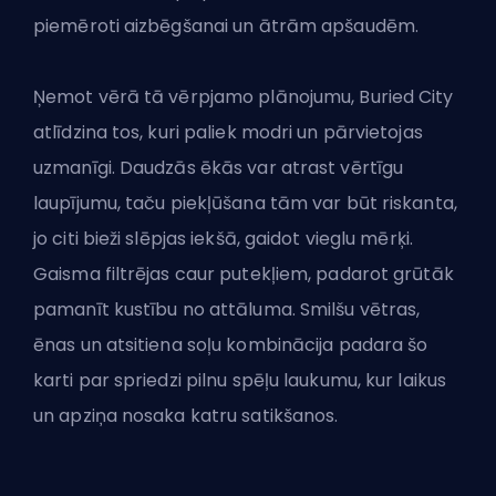
piemēroti aizbēgšanai un ātrām apšaudēm.
Ņemot vērā tā vērpjamo plānojumu, Buried City
atlīdzina tos, kuri paliek modri un pārvietojas
uzmanīgi. Daudzās ēkās var atrast vērtīgu
laupījumu, taču piekļūšana tām var būt riskanta,
jo citi bieži slēpjas iekšā, gaidot vieglu mērķi.
Gaisma filtrējas caur putekļiem, padarot grūtāk
pamanīt kustību no attāluma. Smilšu vētras,
ēnas un atsitiena soļu kombinācija padara šo
karti par spriedzi pilnu spēļu laukumu, kur laikus
un apziņa nosaka katru satikšanos.