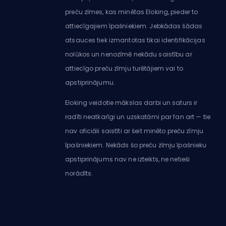
preču zīmes, kas minētas Eloking, pieder to
attiecīgajiem īpašniekiem. Jebkādas šādas
atsauces tiek izmantotas tikai identifikācijas
nolūkos un nenozīmē nekādu saistību ar
attiecīgo preču zīmju turētājiem vai to
apstiprinājumu.
Eloking veidotie mākslas darbi un saturs ir
radīti neatkarīgi un uzskatāmi par fan art — tie
nav oficiāli saistīti ar šeit minēto preču zīmju
īpašniekiem. Nekāds šo preču zīmju īpašnieku
apstiprinājums nav ne izteikts, ne netieši
norādīts.