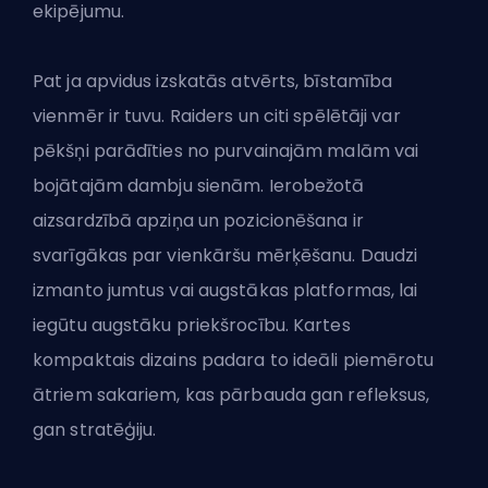
ekipējumu.
Pat ja apvidus izskatās atvērts, bīstamība
vienmēr ir tuvu. Raiders un citi spēlētāji var
pēkšņi parādīties no purvainajām malām vai
bojātajām dambju sienām. Ierobežotā
aizsardzībā apziņa un pozicionēšana ir
svarīgākas par vienkāršu mērķēšanu. Daudzi
izmanto jumtus vai augstākas platformas, lai
iegūtu augstāku priekšrocību. Kartes
kompaktais dizains padara to ideāli piemērotu
ātriem sakariem, kas pārbauda gan refleksus,
gan stratēģiju.