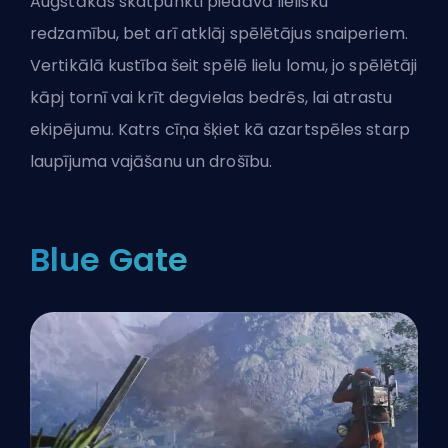
Augstākās skatpunkti piedāvā lielisku
redzamību, bet arī atklāj spēlētājus snaiperiem.
Vertikālā kustība šeit spēlē lielu lomu, jo spēlētāji
kāpj tornī vai krīt degvielas bedrēs, lai atrastu
ekipējumu. Katrs cīņa šķiet kā azartspēles starp
laupījuma vajāšanu un drošību.
Blue Gate