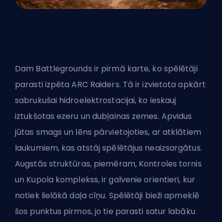
Dam Battlegrounds ir pirmā karte, ko spēlētāji
parasti izpēta ARC Raiders. Tā ir izvietota apkārt
sabrukušai hidroelektrostacijai, ko ieskauj
iztukšotas ezeru un dubļainas zemes. Apvidus
jūtas smags un lēns pārvietojoties, ar atklātiem
laukumiem, kas atstāj spēlētājus neaizsargātus.
Augstās struktūras, piemēram, Kontroles tornis
un Kupola komplekss, ir galvenie orientieri, kur
notiek lielākā daļa cīņu. Spēlētāji bieži apmeklē
šos punktus pirmos, jo tie parasti satur labāku