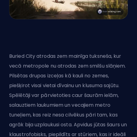
Buried City atrodas zem mainīga tuksneša, kur
vecā metropole nu atrodas zem smilšu slāņiem.
Pilsētas drupas izceļas kā kauli no zemes,
piešķirot visai vietai dīvainu un klusuma sajūtu.
Spēlētāji var pārvietoties caur šaurām ielām,
salauztiem laukumiem un vecajiem metro
tuneļiem, kas reiz nesa cilvēkus pāri tam, kas
agrāk bija uzplaukusi osta. Apvidus jūtas šaurs un
klaustrofobisks, piepildīts ar stūriem, kas ir ideāli