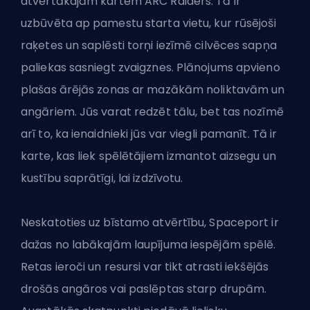
atvērtākajām kartēm ARC Raiders. Tā ir
uzbūvēta ap pamestu starta vietu, kur rūsējoši
raķetes un saplēsti torņi iezīmē cilvēces sapņa
paliekas sasniegt zvaigznes. Plānojums apvieno
plašas ārējās zonas ar mazākām noliktavām un
angāriem. Jūs varat redzēt tālu, bet tas nozīmē
arī to, ka ienaidnieki jūs var viegli pamanīt. Tā ir
karte, kas liek spēlētājiem izmantot aizsegu un
kustību saprātīgi, lai izdzīvotu.
Neskatoties uz bīstamo atvērtību, Spaceport ir
dažas no labākajām laupījuma iespējām spēlē.
Retas ieroči un resursi var tikt atrasti iekšējās
drošās angāros vai paslēptas starp drupām.