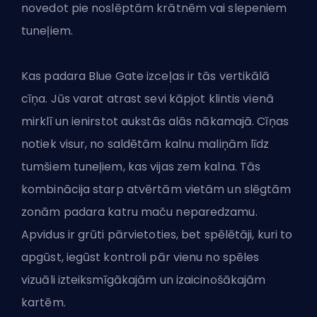
novedot pie noslēptām krātnēm vai slepeniem
tuneļiem.
Kas padara Blue Gate izceļas ir tās vertikālā
cīņa. Jūs varat atrast sevi kāpjot klintis vienā
mirklī un ienirstot aukstās alās nākamajā. Cīņas
notiek visur, no saldētām kalnu maliņām līdz
tumšiem tuneļiem, kas vijas zem kalna. Tās
kombinācija starp atvērtām vietām un slēgtām
zonām padara katru maču neparedzamu.
Apvidus ir grūti pārvietoties, bet spēlētāji, kuri to
apgūst, iegūst kontroli pār vienu no spēles
vizuāli izteiksmīgākajām un izaicinošākajām
kartēm.