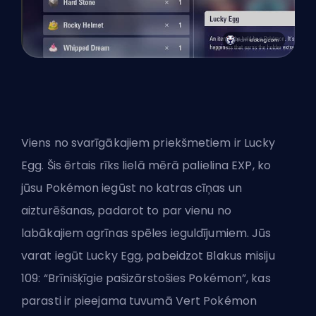
Viens no svarīgākajiem priekšmetiem ir Lucky
Egg. Šis ērtais rīks lielā mērā palielina EXP, ko
jūsu Pokémon iegūst no katras cīņas un
aizturēšanas, padarot to par vienu no
labākajiem agrīnas spēles ieguldījumiem. Jūs
varat iegūt Lucky Egg, pabeidzot Blakus misiju
109: “Brīnišķīgie pašizārstošies Pokémon”, kas
parasti ir pieejama tuvumā Vert Pokémon