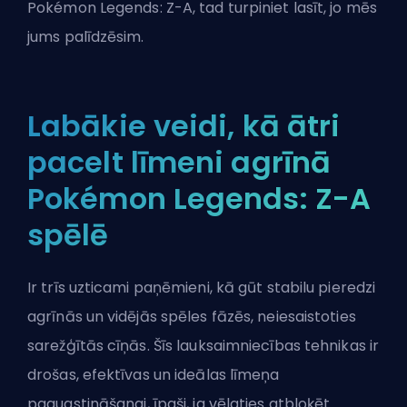
Pokémon Legends: Z-A, tad turpiniet lasīt, jo mēs
jums palīdzēsim.
Labākie veidi, kā ātri
pacelt līmeni agrīnā
Pokémon Legends: Z-A
spēlē
Ir trīs uzticami paņēmieni, kā gūt stabilu pieredzi
agrīnās un vidējās spēles fāzēs, neiesaistoties
sarežģītās cīņās. Šīs lauksaimniecības tehnikas ir
drošas, efektīvas un ideālas līmeņa
paaugstināšanai, īpaši, ja vēlaties atbloķēt