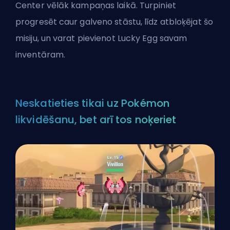
Center vēlāk kampaņas laikā. Turpiniet
progresēt caur galveno stāstu, līdz atbloķējat šo
misiju, un varat pievienot Lucky Egg savam
inventāram.
Neskatieties tikai uz Pokémon
likvidēšanu, bet arī tos noķeriet