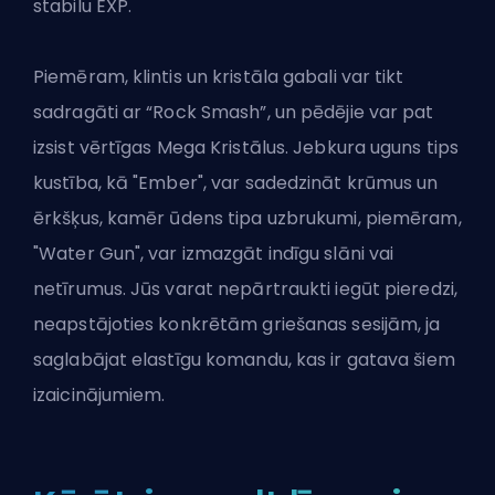
stabilu EXP.
Piemēram, klintis un kristāla gabali var tikt
sadragāti ar “Rock Smash”, un pēdējie var pat
izsist vērtīgas Mega Kristālus. Jebkura uguns tips
kustība, kā "Ember", var sadedzināt krūmus un
ērkšķus, kamēr ūdens tipa uzbrukumi, piemēram,
"Water Gun", var izmazgāt indīgu slāni vai
netīrumus. Jūs varat nepārtraukti iegūt pieredzi,
neapstājoties konkrētām griešanas sesijām, ja
saglabājat elastīgu komandu, kas ir gatava šiem
izaicinājumiem.