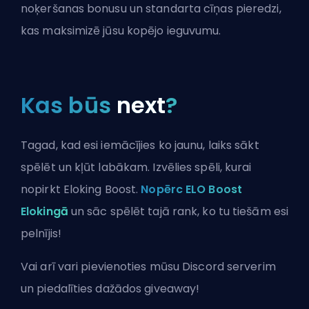
noķeršanas bonusu un standarta cīņas pieredzi,
kas maksimizē jūsu kopējo ieguvumu.
Kas būs
next
?
Tagad, kad esi iemācījies ko jaunu, laiks sākt
spēlēt un kļūt labākam. Izvēlies spēli, kurai
nopirkt Eloking Boost.
Nopērc ELO Boost
Elokingā
un sāc spēlēt tajā rank, ko tu tiešām esi
pelnījis!
Vai arī vari
pievienoties mūsu Discord serverim
un piedalīties dažādos giveaway!