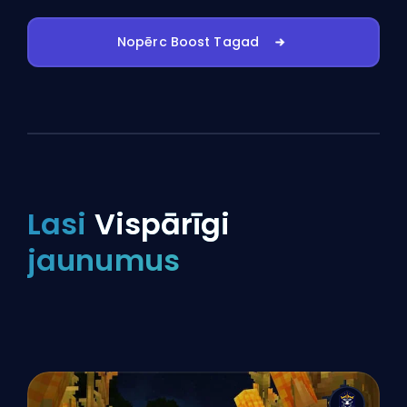
Nopērc Boost Tagad
Lasi
Vispārīgi
jaunumus