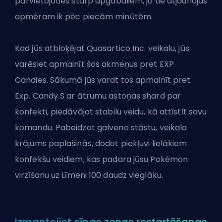
pārvietojoties starp apgabaliem, jo tie atjaunojas
apmēram ik pēc piecām minūtēm.
Kad jūs atbloķējat Quasartico Inc. veikalu, jūs
varēsiet apmainīt šos akmeņus pret EXP
Candies. Sākumā jūs varat tos apmainīt pret
Exp. Candy S ar ātrumu astoņas shard par
konfekti, piedāvājot stabilu veidu, kā attīstīt savu
komandu. Pabeidzot galveno stāstu, veikala
krājums paplašinās, dodot piekļuvi lielākiem
konfekšu veidiem, kas padara jūsu Pokémon
virzīšanu uz Līmeni 100 daudz vieglāku.