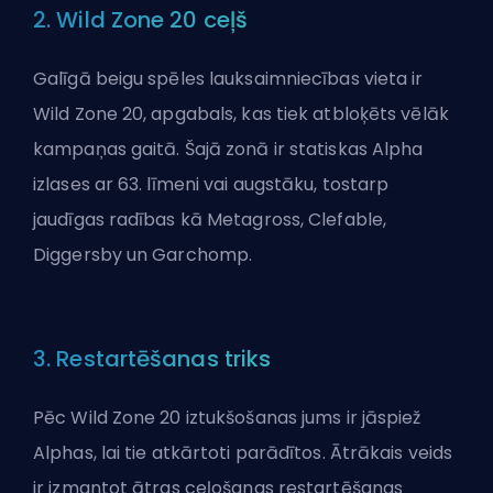
2. Wild Zone 20 ceļš
Galīgā beigu spēles lauksaimniecības vieta ir
Wild Zone 20, apgabals, kas tiek atbloķēts vēlāk
kampaņas gaitā. Šajā zonā ir statiskas Alpha
izlases ar 63. līmeni vai augstāku, tostarp
jaudīgas radības kā Metagross, Clefable,
Diggersby un Garchomp.
3. Restartēšanas triks
Pēc Wild Zone 20 iztukšošanas jums ir jāspiež
Alphas, lai tie atkārtoti parādītos. Ātrākais veids
ir izmantot ātras ceļošanas restartēšanas