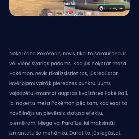
Noķeršana Pokémon, nevis tikai to sakaušana, ir
vēl viens svarīgs padoms. Kad jūs noķerat meža
Pokémon, nevis tikai izsistiet tos, jūs iegūstat
ievērojami vairāk pieredzes punktu. Jums
vajadzētu izmantot augstas kvalitātes Poké Ball,
lai noķertu meža Pokémon pēc tam, kad esat to
novājinājis un pievērsis statusa efektu,
piemēram, Miega vai Paralīze, lai maksimāli
izmantotu šo mehāniku. Darot to, jūs iegūstat