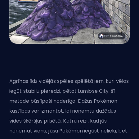
Agrīnas līdz vidējās spēles spēlētājiem, kuri vēlas
iegūt stabilu pieredzi, pētot Lumiose City, šī
metode būs īpaši noderīga. Dažas Pokémon
kustības var izmantot, lai noņemtu dažādus
vides šķēršļus pilsētā. Katru reizi, kad jūs
noņemat vienu, jūsu Pokémon iegūst nelielu, bet