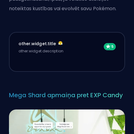
noteiktas kustības vai
evolvēt savu Pokémon
.
other.widget.title
other.widget.description
Mega Shard apmaiņa pret EXP Candy