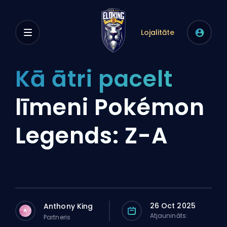
Lojalitāte
Kā ātri pacelt
līmeni Pokémon
Legends: Z-A
26 Oct 2025
Anthony King
A
Atjaunināts:
Partneris