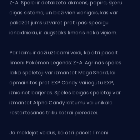
Z-A. Spēlei ir detalizēta akmens, papīra, šķēru
cīņas sistēma, un bieži vien vienīgais, kas var
palīdzēt jums uzvarēt pret īpaši spēcīgu
ienaidnieku, ir augstāks līmenis nekā viņiem.
Par laimi, ir daži uzticami veidi, kā ātri pacelt
līmeni Pokémon Legends: Z-A. Agrīnās spēles
laikā spēlētāji var izmantot Mega Shard, lai
apmainītos pret EXP Candy vai iegūtu EXP,
iznīcinot barjeras. Spēles beigās spēlētāji var
izmantot Alpha Candy kritumu vai unikālo
restartēšanas triku katrai pieredzei.
Ja meklējat veidus, kā ātri pacelt līmeni