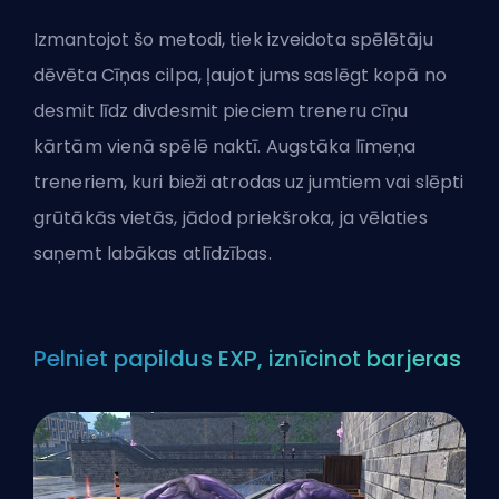
Izmantojot šo metodi, tiek izveidota spēlētāju
dēvēta Cīņas cilpa, ļaujot jums saslēgt kopā no
desmit līdz divdesmit pieciem treneru cīņu
kārtām vienā spēlē naktī. Augstāka līmeņa
treneriem, kuri bieži atrodas uz jumtiem vai slēpti
grūtākās vietās, jādod priekšroka, ja vēlaties
saņemt labākas atlīdzības.
Pelniet papildus EXP, iznīcinot barjeras