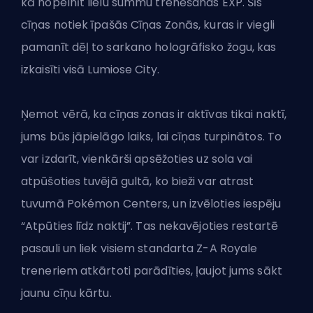
kā nopelnīt lielu summu trenēšanas EXP. Šīs
cīņas notiek īpašās Cīņas Zonās, kuras ir viegli
pamanīt dēļ to sarkano hologrāfisko žogu, kas
izkaisīti visā Lumiose City.
Ņemot vērā, ka cīņas zonas ir aktīvas tikai naktī,
jums būs jāpielāgo laiks, lai cīņas turpinātos. To
var izdarīt, vienkārši apsēžoties uz sola vai
atpūšoties tuvējā gultā, ko bieži var atrast
tuvumā Pokémon Centers, un izvēloties iespēju
“Atpūties līdz naktij”. Tas nekavējoties restartē
pasauli un liek visiem standarta Z-A Royale
treneriem atkārtoti parādīties, ļaujot jums sākt
jaunu cīņu kārtu.