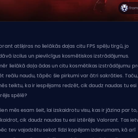
orant atšķiras no lielākās daļas citu FPS spēļu tirgū, jo
dāvā izcilus un pievilcīgus kosmētiskos izstrādājumus.
ēr lielākā daļa ādas un citu kosmētikas izstrādājumu p
ēt reālu naudu, tāpēc šie pirkumi var ātri sakrāties. Taču,
mēs teiktu, ka ir iespējams redzēt, cik daudz naudas tu esi
ērējis spēlē?
ien mēs esam šeit, lai izskaidrotu visu, kas ir jāzina par to
kaidrot, cik daudz naudas tu esi iztērējis Valorant. Tas iet
ēc tev vajadzētu sekot līdzi kopējam izdevumam, kā arī