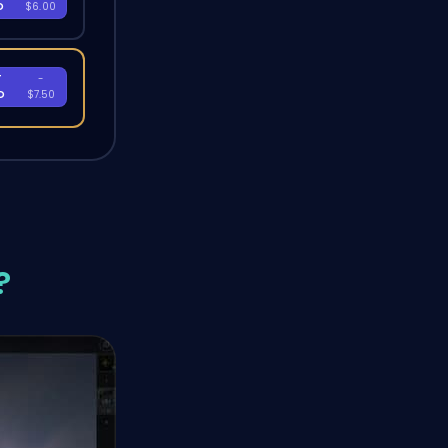
D
$6.00
T
-
D
$7.50
?