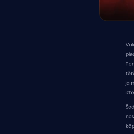
Val
pie
Tom
tēr
ja 
izt
Šod
nos
kāp