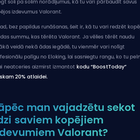
egt soli pa solim norādījumus, kā tu vari pārbaudīt savus
ējos izdevumus Valorant.
ad, bez papildus runāšanas, šeit ir, kā tu vari redzēt kopē
das summu, kas tērēta Valorant. Ja vēlies tērēt naudu
ākā veidā nekā ādas iegādē, tu vienmēr vari
nolīgt
fesionālu palīgu no Eloking
, lai sasniegtu rangu, ko tu pelnī
ai neatceries aizmirst izmantot
kodu “BoostToday”
liskam 20% atlaidei.
āpēc man vajadzētu sekot
īdzi saviem kopējiem
zdevumiem Valorant?