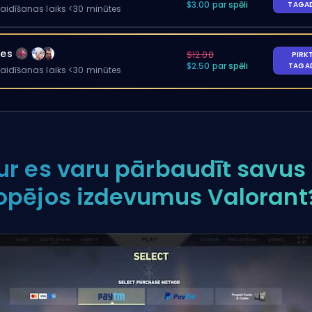
$3.00 par spēli
TAGA
gaidīšanas laiks <30 minūtes
les
$12.00
PIRK
$2.50 par spēli
TAGA
gaidīšanas laiks <30 minūtes
ur es varu pārbaudīt savus
opējos izdevumus Valorant