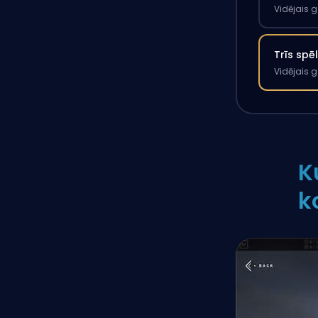
Vidējais 
Trīs spē
Vidējais 
K
k