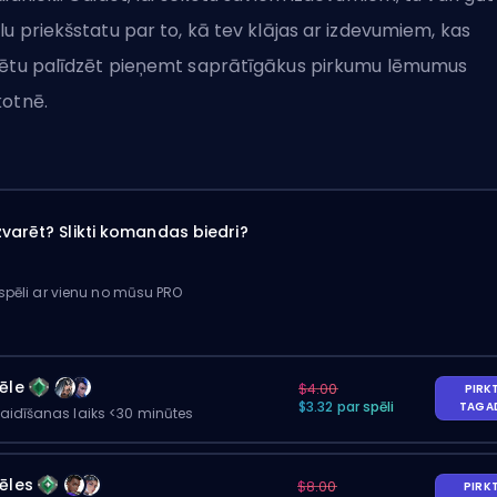
lu priekšstatu par to, kā tev klājas ar izdevumiem, kas
ētu palīdzēt pieņemt saprātīgākus pirkumu lēmumus
kotnē.
varēt? Slikti komandas biedri?
 spēli ar vienu no mūsu PRO
ēle
$4.00
PIRK
$3.32 par spēli
TAGA
gaidīšanas laiks <30 minūtes
ēles
$8.00
PIRK