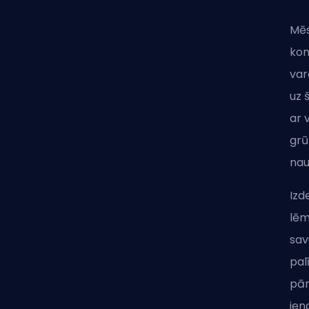
Mēs
kom
var
uz 
ar 
grū
nau
Izd
lēm
sav
pal
pār
ien