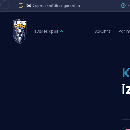
100%
apmierinātības garantija
Izvēlies spēli
Sākums
Par 
League of Legends
League 
Marvel Rivals
SERVICES
Valorant
K
Division Boos
Dota 2
Placements
i
Counter-Strike
Wins
Overwatch 2
Coaching
Rocket League
Path of Exile 2
Teammate