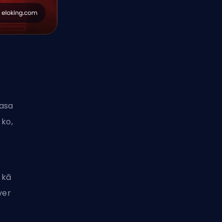
rasa
 ko,
, kā
ver