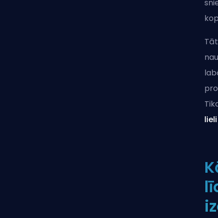
sni
kop
Tāt
nau
lab
pro
Tik
lie
K
l
i