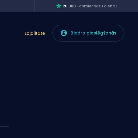
20 000+
apmierinātu klientu
Biedra pieslēgšanās
Lojalitāte