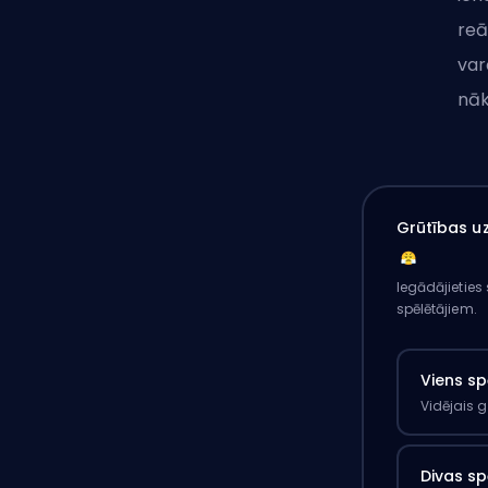
reā
var
nā
Grūtības uz
Iegādājieties
spēlētājiem.
Viens sp
Vidējais 
Divas sp