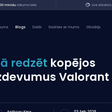
<30 minūšu
sākuma laiks
Live atbalsts
mums
Blogs
Darbi
Sazinies ar mums
Glosārijs
of Legends
ā redzēt
kopējos
t
zdevumus Valorant
03 Feb 2026
Anthony King