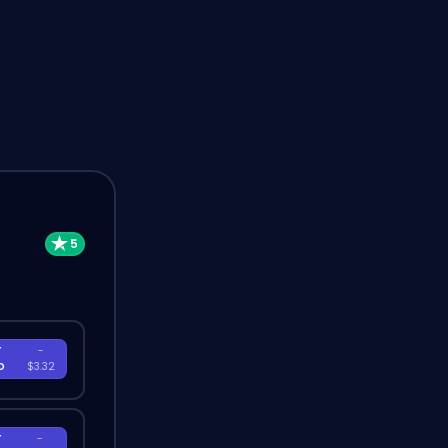
T
-
D
$3.32
T
-