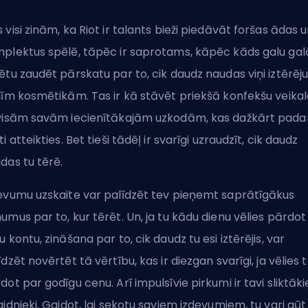
 visi zinām, ka Riot ir talants bieži piedāvāt foršas
ādas
u
plektus spēlē, tāpēc ir saprotams, kāpēc kāds galu gal
ētu zaudēt pārskatu par to, cik daudz naudas viņi iztērēju
šīm kosmētikām. Tas ir kā stāvēt priekšā konfekšu veika
visām savām iecienītākajām uzkodām, kas dažkārt pada
ti atteikties. Bet tieši tādēļ ir svarīgi uzraudzīt, cik daudz
das tu tērē.
evumu uzskaite var palīdzēt tev pieņemt saprātīgākus
umus par to, kur tērēt. Un, ja tu kādu dienu vēlies pārdot
u kontu, zināšana par to, cik daudz tu esi iztērējis, var
īdzēt novērtēt tā vērtību, kas ir diezgan svarīgi, ja vēlies 
dot par godīgu cenu. Arī impulsīvie pirkumi ir tavi sliktāki
aidnieki. Gaidot, lai sekotu saviem izdevumiem, tu vari gūt