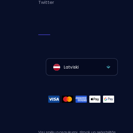
Twitter
Latviski
Visi spēļu nosaukumi, zīmoli un reģistrētās