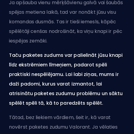
Ja apšauba vienu mērķšāvienu galvā vai šaubās
spējas metiena laikā, tad var nonākt jūsu visu
komandas dusmās. Tas ir tieši iemesls, kāpēc
spēlētāji cenšas nodrošināt, ka viņu knapi ir pēc
iespējas zemāki.
Taču paketes zudums var palielināt jūsu knapi
līdz ekstrēmiem līmeņiem, padarot spēli
praktiski nespēlējamu. Lai labi ziņas, mums ir
daži padomi, kurus varat izmantot, lai
atrisinātu paketes zudumu problēmu un sāktu
spēlēt spēli tā, kā to paredzēts spēlēt.
Tātad, bez liekiem vārdiem, šeit ir, kā varat
novērst paketes zudumu Valorant. Ja vēlaties