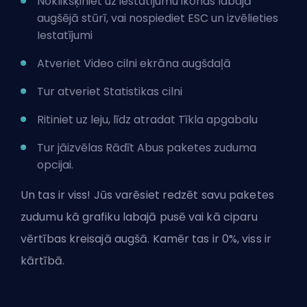
Noklikšķiniet uz iestatījumu ikonas labajā
augšējā stūrī, vai nospiediet ESC un izvēlieties
Iestatījumi
Atveriet Video cilni ekrāna augšdaļā
Tur atveriet Statistikas cilni
Ritiniet uz leju, līdz atradat Tīkla apgabalu
Tur jāizvēlas Rādīt Abus paketes zuduma
opcijai.
Un tas ir viss! Jūs varēsiet redzēt savu paketes
zudumu kā grafiku labajā pusē vai kā ciparu
vērtības kreisajā augšā. Kamēr tas ir 0%, viss ir
kārtībā.