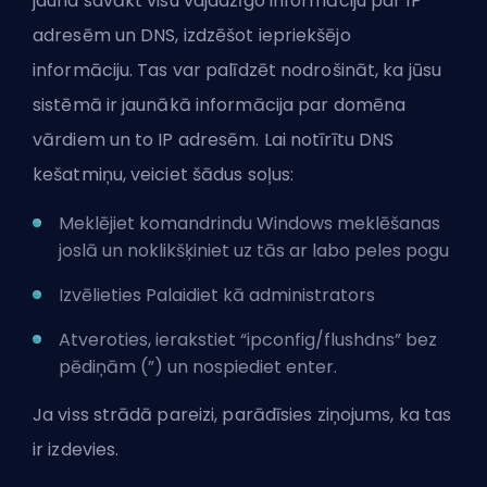
jauna savākt visu vajadzīgo informāciju par IP
adresēm un DNS, izdzēšot iepriekšējo
informāciju. Tas var palīdzēt nodrošināt, ka jūsu
sistēmā ir jaunākā informācija par domēna
vārdiem un to IP adresēm. Lai notīrītu DNS
kešatmiņu, veiciet šādus soļus:
Meklējiet komandrindu Windows meklēšanas
joslā un noklikšķiniet uz tās ar labo peles pogu
Izvēlieties Palaidiet kā administrators
Atveroties, ierakstiet “ipconfig/flushdns” bez
pēdiņām (”) un nospiediet enter.
Ja viss strādā pareizi, parādīsies ziņojums, ka tas
ir izdevies.