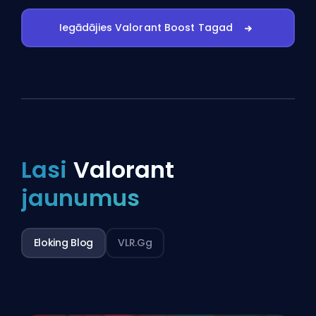
Iegādājies Valorant Boost Tagad
Lasi
Valorant
jaunumus
Eloking Blog
VLR.gg