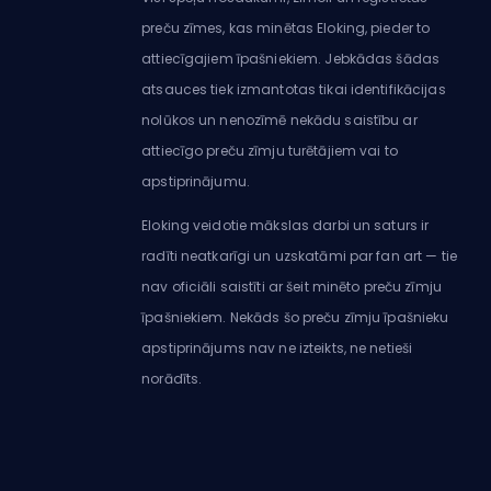
preču zīmes, kas minētas Eloking, pieder to
attiecīgajiem īpašniekiem. Jebkādas šādas
atsauces tiek izmantotas tikai identifikācijas
nolūkos un nenozīmē nekādu saistību ar
attiecīgo preču zīmju turētājiem vai to
apstiprinājumu.
Eloking veidotie mākslas darbi un saturs ir
radīti neatkarīgi un uzskatāmi par fan art — tie
nav oficiāli saistīti ar šeit minēto preču zīmju
īpašniekiem. Nekāds šo preču zīmju īpašnieku
apstiprinājums nav ne izteikts, ne netieši
norādīts.