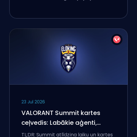
23 Jul 2026
VALORANT Summit kartes
ceļvedis: Labākie aģenti,
izsaukumi un dūmi
TL;DR: Summit atlīdzina laiku un kartes