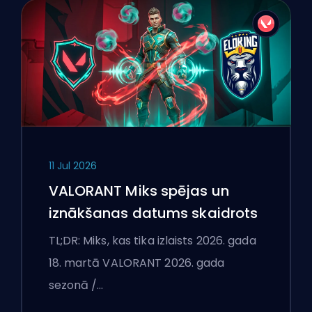
11 Jul 2026
VALORANT Miks spējas un
iznākšanas datums skaidrots
TL;DR: Miks, kas tika izlaists 2026. gada
18. martā VALORANT 2026. gada
sezonā /…