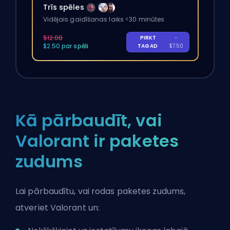
Trīs spēles
Vidējais gaidīšanas laiks <30 minūtes
$12.00
PIRKT
-
$2.50 par spēli
TAGAD
$7.50
Kā pārbaudīt, vai
Valorant ir paketes
zudums
Lai pārbaudītu, vai rodas paketes zudums,
atveriet Valorant un: