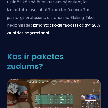
uzzināt, kā spēlēt ar jauniem
aģentiem
, lai
izmantotu savu labotā knabi, mēs iesakām
jūs
nolīgt profesionālu treneri no Eloking
. Tikai
neaizmirstiet
izmantot kodu “BoostToday” 20%
atlaides saņemšanai
.
Kas ir paketes
zudums?