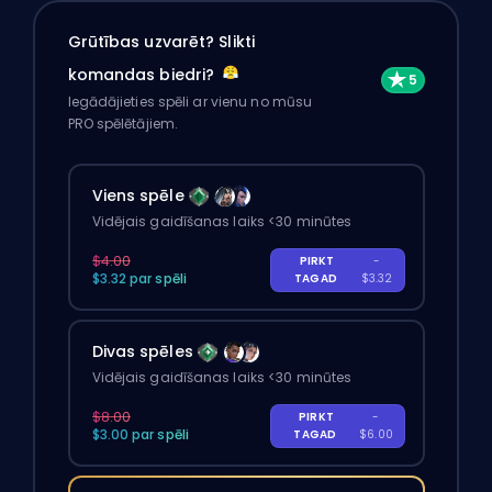
Grūtības uzvarēt? Slikti
komandas biedri?
Iegādājieties spēli ar vienu no mūsu
PRO spēlētājiem.
Viens spēle
Vidējais gaidīšanas laiks <30 minūtes
$4.00
PIRKT
-
$3.32 par spēli
TAGAD
$3.32
Divas spēles
Vidējais gaidīšanas laiks <30 minūtes
$8.00
PIRKT
-
$3.00 par spēli
TAGAD
$6.00