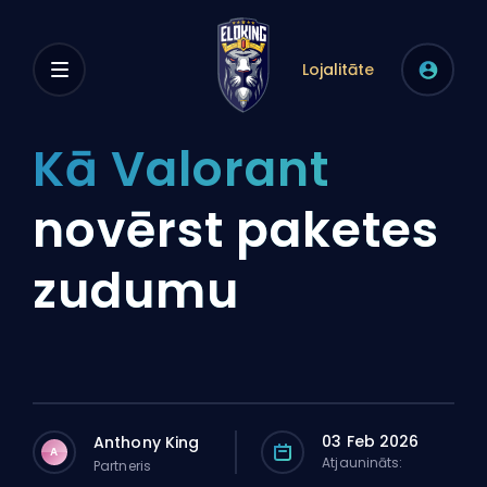
Lojalitāte
Kā Valorant
novērst paketes
zudumu
03 Feb 2026
Anthony King
A
Atjaunināts:
Partneris