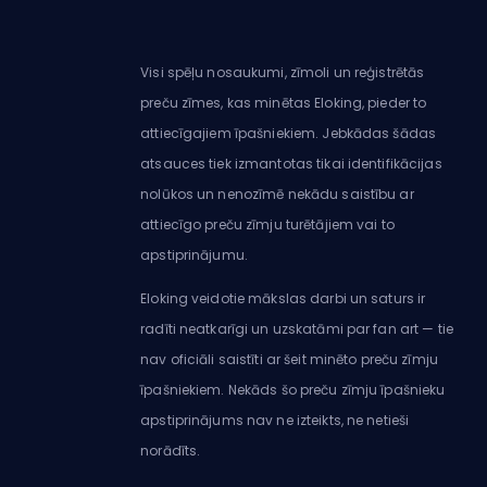
Visi spēļu nosaukumi, zīmoli un reģistrētās
preču zīmes, kas minētas Eloking, pieder to
attiecīgajiem īpašniekiem. Jebkādas šādas
atsauces tiek izmantotas tikai identifikācijas
nolūkos un nenozīmē nekādu saistību ar
attiecīgo preču zīmju turētājiem vai to
apstiprinājumu.
Eloking veidotie mākslas darbi un saturs ir
radīti neatkarīgi un uzskatāmi par fan art — tie
nav oficiāli saistīti ar šeit minēto preču zīmju
īpašniekiem. Nekāds šo preču zīmju īpašnieku
apstiprinājums nav ne izteikts, ne netieši
norādīts.