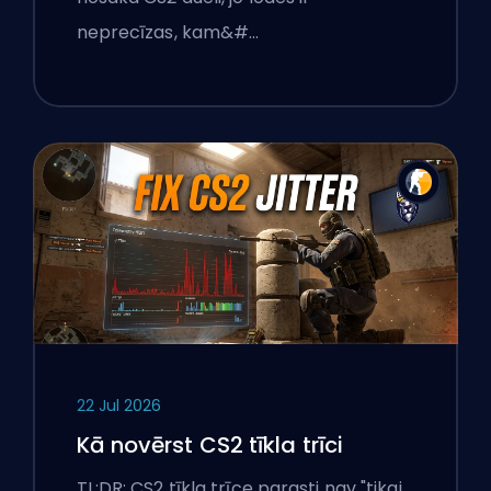
neprecīzas, kam&#…
22 Jul 2026
Kā novērst CS2 tīkla trīci
TL;DR: CS2 tīkla trīce parasti nav "tikai