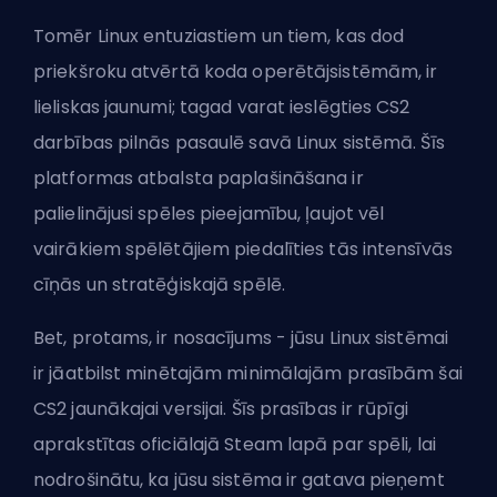
Tomēr Linux entuziastiem un tiem, kas dod
priekšroku atvērtā koda operētājsistēmām, ir
lieliskas jaunumi; tagad varat ieslēgties CS2
darbības pilnās pasaulē savā Linux sistēmā. Šīs
platformas atbalsta paplašināšana ir
palielinājusi spēles pieejamību, ļaujot vēl
vairākiem spēlētājiem piedalīties tās intensīvās
cīņās un stratēģiskajā spēlē.
Bet, protams, ir nosacījums - jūsu Linux sistēmai
ir jāatbilst minētajām minimālajām prasībām šai
CS2 jaunākajai versijai. Šīs prasības ir rūpīgi
aprakstītas oficiālajā Steam lapā par spēli, lai
nodrošinātu, ka jūsu sistēma ir gatava pieņemt