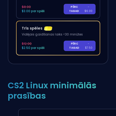
$8.00
PĒRC
-
$3.00 par spēli
TAGAD
$6.00
Trīs spēles
Vidējais gaidīšanas laiks <30 minūtes
$12.00
PĒRC
-
$2.50 par spēli
TAGAD
$7.50
CS2 Linux minimālās
prasības