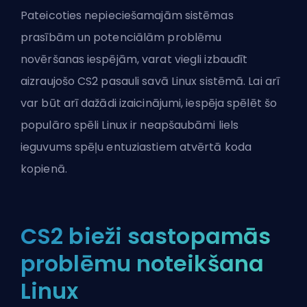
Pateicoties nepieciešamajām sistēmas
prasībām un potenciālām problēmu
novēršanas iespējām, varat viegli izbaudīt
aizraujošo CS2 pasauli savā Linux sistēmā. Lai arī
var būt arī dažādi izaicinājumi, iespēja spēlēt šo
populāro spēli Linux ir neapšaubāmi liels
ieguvums spēļu entuziastiem atvērtā koda
kopienā.
CS2 bieži sastopamās
problēmu noteikšana
Linux