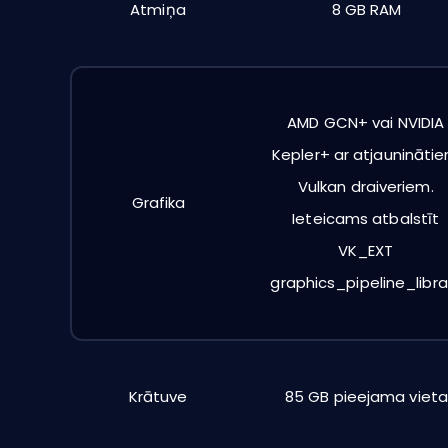
Atmiņa
8 GB RAM
AMD GCN+ vai NVIDIA
Kepler+ ar atjaunināti
Vulkan draiveriem.
Grafika
Ieteicams atbalstīt
VK_EXT
graphics_pipeline_libra
Krātuve
85 GB pieejama vieta