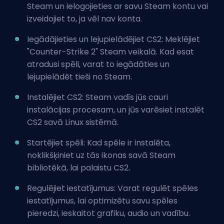
Steam un ielogojieties ar savu Steam kontu vai
izveidojiet to, ja vēl nav konta.
Iegādājieties un lejupielādējiet CS2: Meklējiet
"Counter-Strike 2" Steam veikalā. Kad esat
atradusi spēli, varat to iegādāties un
lejupielādēt tieši no Steam.
Instalējiet CS2: Steam vadīs jūs cauri
instalācijas procesam, un jūs varēsiet instalēt
CS2 savā Linux sistēmā.
Startējiet spēli: Kad spēle ir instalēta,
noklikšķiniet uz tās ikonas savā Steam
bibliotēkā, lai palaistu CS2.
Regulējiet iestatījumus: Varat regulēt spēles
iestatījumus, lai optimizētu savu spēles
pieredzi, ieskaitot grafiku, audio un vadību.