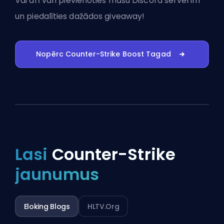
Vai arī vari
pievienoties mūsu Discord serverim
un piedalīties dažādos giveaway!
Nopērc Counter-Strike Boost Tagad
Lasi
Counter-Strike
jaunumus
Eloking Blogs
HLTV.org