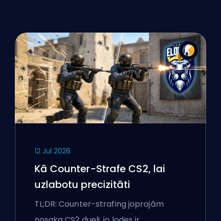
12 Jul 2026
Kā Counter-Strafe CS2, lai
uzlabotu precizitāti
TL;DR: Counter-strafing joprojām
nosaka CS2 dueli, jo lodes ir