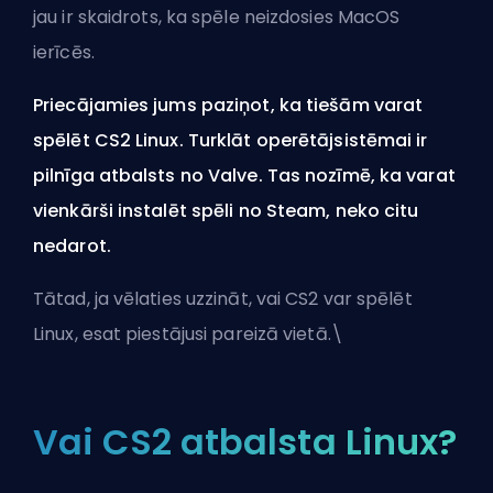
jau ir skaidrots, ka spēle neizdosies MacOS
ierīcēs.
Priecājamies jums paziņot, ka tiešām varat
spēlēt CS2 Linux. Turklāt operētājsistēmai ir
pilnīga atbalsts no Valve. Tas nozīmē, ka varat
vienkārši instalēt spēli no Steam, neko citu
nedarot.
Tātad, ja vēlaties uzzināt, vai CS2 var spēlēt
Linux, esat piestājusi pareizā vietā.\
Vai CS2 atbalsta Linux?