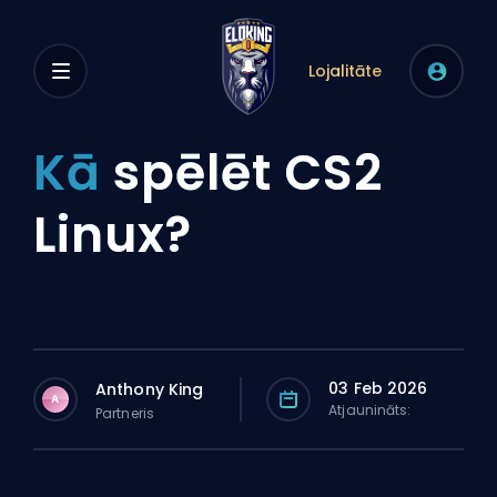
Lojalitāte
Kā
spēlēt CS2
Linux?
03 Feb 2026
Anthony King
A
Atjaunināts:
Partneris