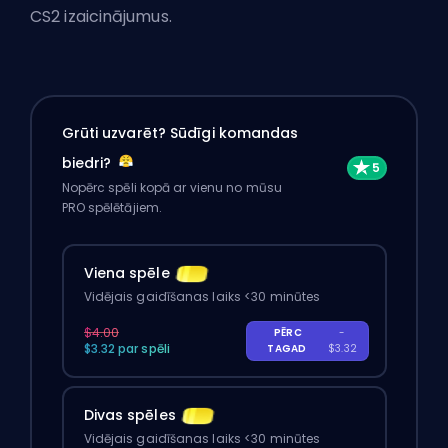
CS2 izaicinājumus.
Grūti uzvarēt? Sūdīgi komandas
biedri?
Nopērc spēli kopā ar vienu no mūsu
PRO spēlētājiem.
Viena spēle
Vidējais gaidīšanas laiks <30 minūtes
$4.00
PĒRC
-
$3.32 par spēli
TAGAD
$3.32
Divas spēles
Vidējais gaidīšanas laiks <30 minūtes