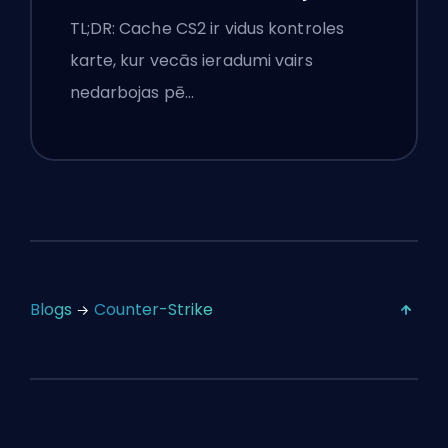
Premjeru padomi
TL;DR: Cache CS2 ir vidus kontroles
karte, kur vecās ieradumi vairs
nedarbojas pē…
Blogs
Counter-Strike