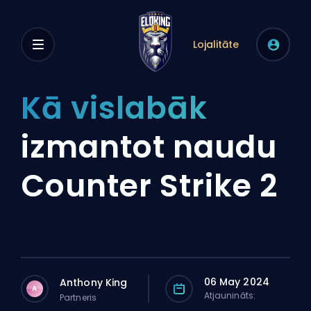
Lojalitāte
Kā vislabāk
izmantot naudu
Counter Strike 2
06 May 2024
Anthony King
A
Atjaunināts:
Partneris