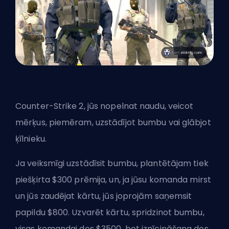
Counter-Strike 2, jūs nopelnat naudu, veicot
mērķus, piemēram, uzstādījot bumbu vai glābjot
ķīlnieku.
Ja veiksmīgi uzstādīsit bumbu, plantētājam tiek
piešķirta $300 prēmija, un, ja jūsu komanda mirst
un jūs zaudējat kārtu, jūs joprojām saņemsit
papildu $800. Uzvarēt kārtu, spridzinot bumbu,
visas komandai dos $3500, bet iznīcināšana dos