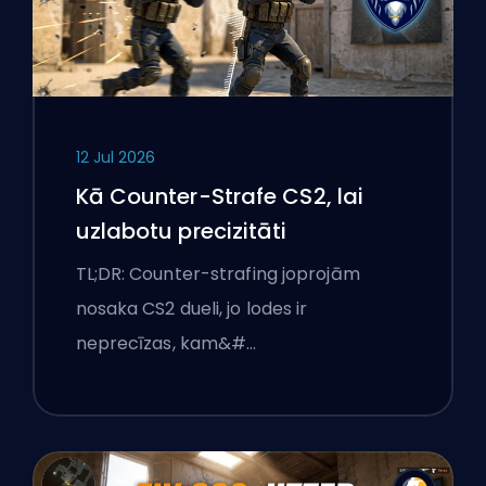
12 Jul 2026
Kā Counter-Strafe CS2, lai
uzlabotu precizitāti
TL;DR: Counter-strafing joprojām
nosaka CS2 dueli, jo lodes ir
neprecīzas, kam&#…