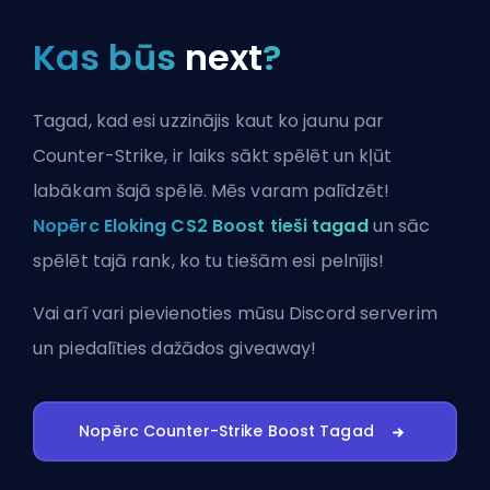
Kas būs
next
?
Tagad, kad esi uzzinājis kaut ko jaunu par
Counter-Strike, ir laiks sākt spēlēt un kļūt
labākam šajā spēlē. Mēs varam palīdzēt!
Nopērc Eloking CS2 Boost tieši tagad
un sāc
spēlēt tajā rank, ko tu tiešām esi pelnījis!
Vai arī vari
pievienoties mūsu Discord serverim
un piedalīties dažādos giveaway!
Nopērc Counter-Strike Boost Tagad