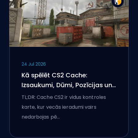
24 Jul 2026
Kā spēlēt CS2 Cache:
Izsaukumi, Dūmi, Pozīcijas un
Premjeru padomi
TL;DR: Cache CS2 ir vidus kontroles
karte, kur vecās ieradumi vairs
nedarbojas pē…