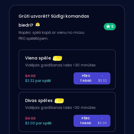
Grūti uzvarēt? Sūdīgi komandas
biedri?
Nopērc spēli kopā ar vienu no mūsu
PRO spēlētājiem.
Viena spēle
Vidējais gaidīšanas laiks <30 minūtes
$4.00
PĒRC
-
$3.32 par spēli
TAGAD
$3.32
Divas spēles
Vidējais gaidīšanas laiks <30 minūtes
$8.00
PĒRC
-
$3.00 par spēli
TAGAD
$6.00