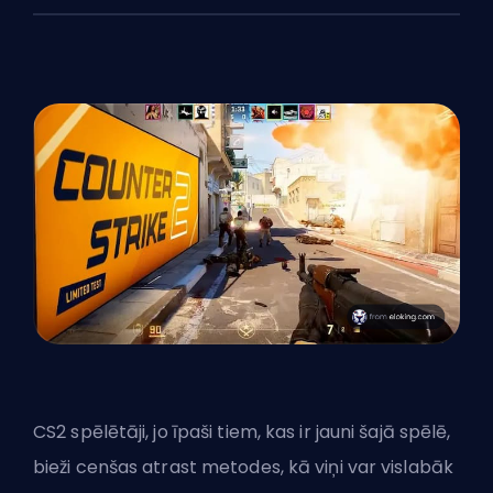
CS2 spēlētāji, jo īpaši tiem, kas ir jauni šajā spēlē,
bieži cenšas atrast metodes, kā viņi var vislabāk