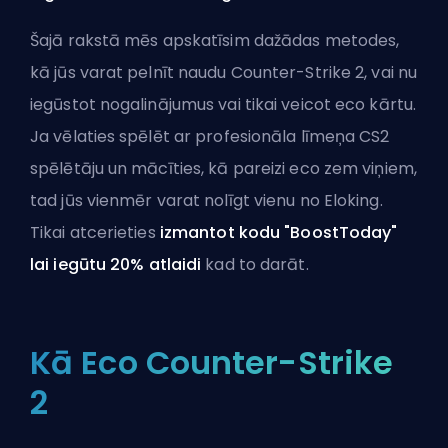
Šajā rakstā mēs apskatīsim dažādas metodes,
kā jūs varat pelnīt naudu Counter-Strike 2, vai nu
iegūstot nogalinājumus vai tikai veicot eco kārtu.
Ja vēlaties spēlēt ar profesionāla līmeņa CS2
spēlētāju un mācīties, kā pareizi eco zem viņiem,
tad jūs vienmēr varat
nolīgt vienu no Eloking
.
Tikai atcerieties
izmantot kodu "BoostToday"
lai iegūtu 20% atlaidi
kad to darāt.
Kā Eco Counter-Strike
2