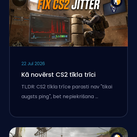
22 Jul 2026
Kā novērst CS2 tīkla trīci
TL;DR: CS2 tīkla trīce parasti nav "tikai
augsts ping", bet nepiekrišana …