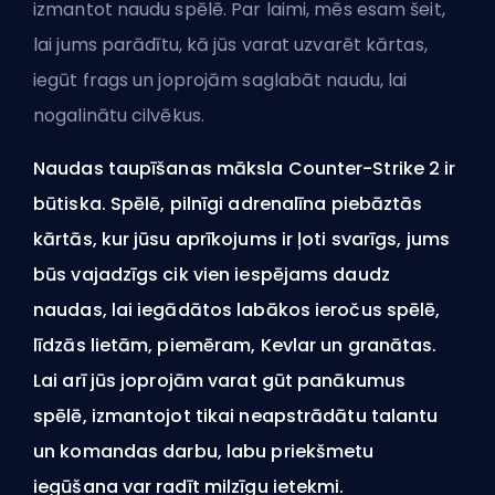
izmantot naudu spēlē. Par laimi, mēs esam šeit,
lai jums parādītu, kā jūs varat uzvarēt kārtas,
iegūt frags un joprojām saglabāt naudu, lai
nogalinātu cilvēkus.
Naudas taupīšanas māksla Counter-Strike 2 ir
būtiska. Spēlē, pilnīgi adrenalīna piebāztās
kārtās, kur jūsu aprīkojums ir ļoti svarīgs, jums
būs vajadzīgs cik vien iespējams daudz
naudas, lai iegādātos labākos ieročus spēlē,
līdzās lietām, piemēram, Kevlar un granātas.
Lai arī jūs joprojām varat gūt panākumus
spēlē, izmantojot tikai neapstrādātu talantu
un komandas darbu, labu priekšmetu
iegūšana var radīt milzīgu ietekmi.