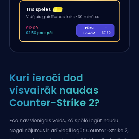
Trīs spēles
Vidējais gaidīšanas laiks <30 minūtes
$12.00
PĒRC
-
$2.50 par spēli
TAGAD
$7.50
Kuri ieroči dod
visvairāk naudas
Counter-Strike 2?
Eco nav vienīgais veids, kā spēlē iegūt naudu.
Nogalinājumus ir arī viegli iegūt Counter-Strike 2,