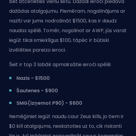
bet atcerieties vienu lietu. Dažādi ieroči piedāvā
dažādas atalgojumu. Piemēram, nogalinājums ar
nazīti var jums nodrošināt $1500, kas ir daudz
naudas spēlē. Tomēr, nogalinot ar AWP, jūs varat
iegūt tikai smieklīgus $100, tāpēc ir būtiski
izvēlēties pareizo ieroci.
Šeit ir top 3 labāk apmaksātie ieroči spēlē:
Nazis - $1500
Šautenes - $900
SMG(izņemot P90) - $600
Nemēģiniet iegūt naudu caur Zeus kills, jo tiem ir
$0 kill atalgojums, neskatoties uz to, cik riskanti
tie ir. Arī mēģiniet nenogalināt savus komandas