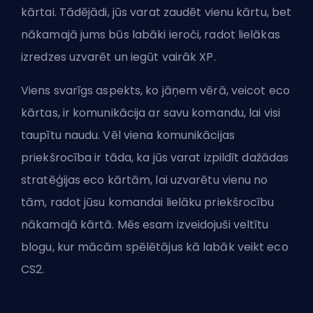
kārtai. Tādējādi, jūs varat zaudēt vienu kārtu, bet
nākamajā jums būs labāki ieroči, radot lielākas
izredzes uzvarēt un
iegūt vairāk XP
.
Viens svarīgs aspekts, ko jāņem vērā, veicot eco
kārtas, ir komunikācija ar savu komandu, lai visi
taupītu naudu. Vēl viena komunikācijas
priekšrocība ir tāda, ka jūs varat izpildīt dažādas
stratēģijas eco kārtām, lai uzvarētu vienu no
tām, radot jūsu komandai lielāku priekšrocību
nākamajā kārtā. Mēs esam izveidojuši veltītu
blogu, kur mācām spēlētājus
kā labāk veikt eco
CS2
.