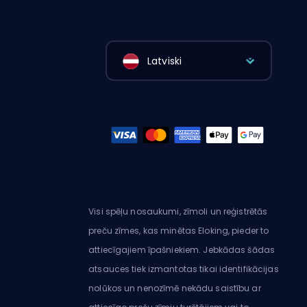
Latviski
Visi spēļu nosaukumi, zīmoli un reģistrētās
preču zīmes, kas minētas Eloking, pieder to
attiecīgajiem īpašniekiem. Jebkādas šādas
atsauces tiek izmantotas tikai identifikācijas
nolūkos un nenozīmē nekādu saistību ar