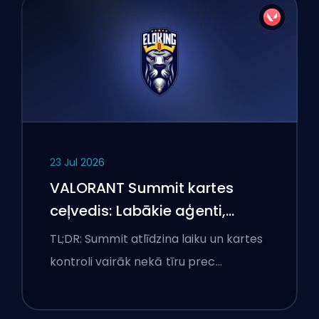
23 Jul 2026
VALORANT Summit kartes
ceļvedis: Labākie aģenti,
izsaukumi un dūmi
TL;DR: Summit atlīdzina laiku un kartes
kontroli vairāk nekā tīru prec…