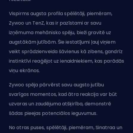
Vispirms augsta profila spēlētāji, piemēram,
Zywoo un TenZ, kas ir pazīstami ar savu
izņēmuma mehānisko spēju, bieži gravitē uz
augstākām jutībām. Šie iestatījumi ļauj viņiem
veikt sprādzienveida šāvienus kā zibens, gandrīz
instinktīvi reaģējot uz ienaidniekiem, kas parādās
viņu ekrānos.
Zywoo spēja pārvērst savu augsto jutību
svarīgos momentos, kad ātra reakcija var būt
uzvaras un zaudējuma atšķirība, demonstrē
šādas pieejas potenciālos ieguvumus.
No otras puses, spēlētāji, piemēram, Sinatraa un