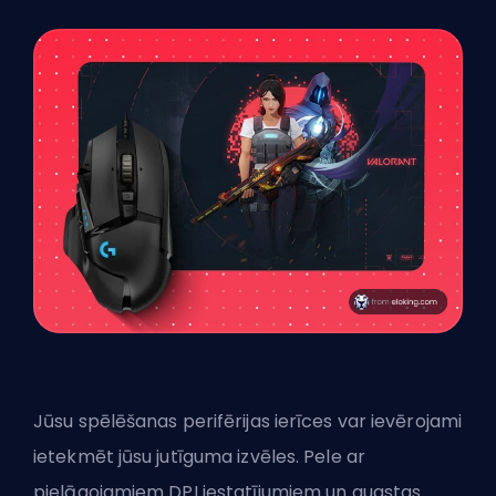
Jūsu spēlēšanas perifērijas ierīces var ievērojami
ietekmēt jūsu jutīguma izvēles. Pele ar
pielāgojamiem DPI iestatījumiem un augstas