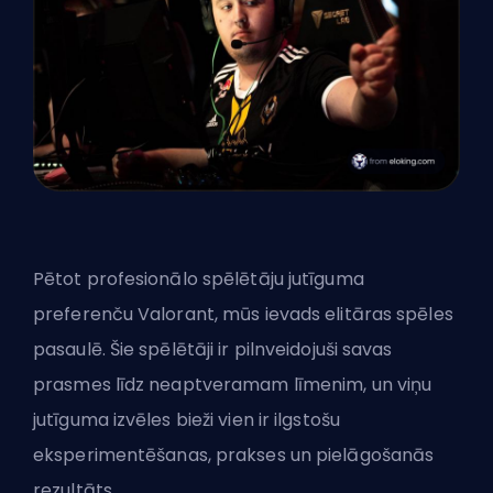
Pētot profesionālo spēlētāju jutīguma
preferenču Valorant, mūs ievads elitāras spēles
pasaulē. Šie spēlētāji ir pilnveidojuši savas
prasmes līdz neaptveramam līmenim, un viņu
jutīguma izvēles bieži vien ir ilgstošu
eksperimentēšanas, prakses un pielāgošanās
rezultāts.