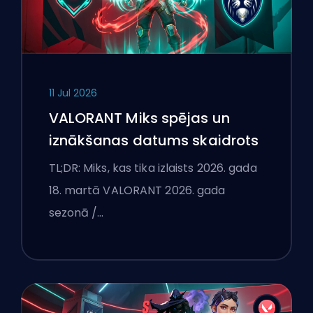
11 Jul 2026
VALORANT Miks spējas un
iznākšanas datums skaidrots
TL;DR: Miks, kas tika izlaists 2026. gada
18. martā VALORANT 2026. gada
sezonā /…