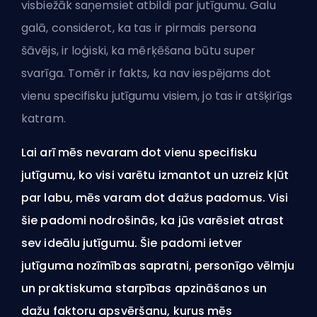
visbiežāk saņemsiet atbildi par jutīgumu. Galu
galā, considerot, ka tas ir
pirmais persona
šāvējs
, ir loģiski, ka mērķēšana būtu super
svarīga. Tomēr ir fakts, ka nav iespējams dot
vienu specifisku jutīgumu visiem, jo tas ir atšķirīgs
katram.
Lai arī mēs nevaram dot vienu specifisku
jutīgumu, ko visi varētu izmantot un uzreiz kļūt
par labu, mēs varam dot dažus padomus. Visi
šie padomi nodrošinās, ka jūs varēsiet atrast
sev ideālu jutīgumu. Šie padomi ietver
jutīguma nozīmības sapratni, personīgo vēlmju
un praktiskuma starpības apzināšanos un
dažu faktoru apsvēršanu, kurus mēs