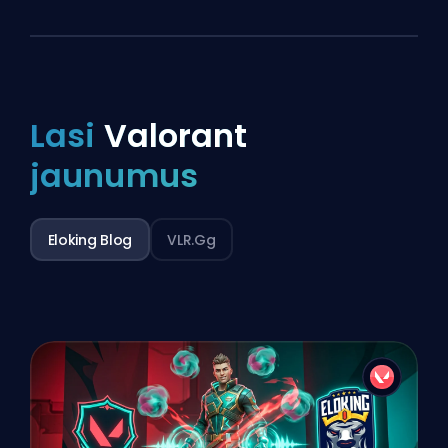
Lasi
Valorant
jaunumus
Eloking Blog
VLR.gg