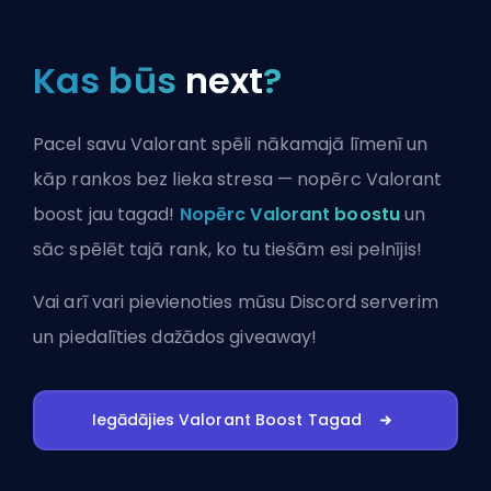
Kas būs
next
?
Pacel savu Valorant spēli nākamajā līmenī un
kāp rankos bez lieka stresa — nopērc Valorant
boost jau tagad!
Nopērc Valorant boostu
un
sāc spēlēt tajā rank, ko tu tiešām esi pelnījis!
Vai arī vari
pievienoties mūsu Discord serverim
un piedalīties dažādos giveaway!
Iegādājies Valorant Boost Tagad