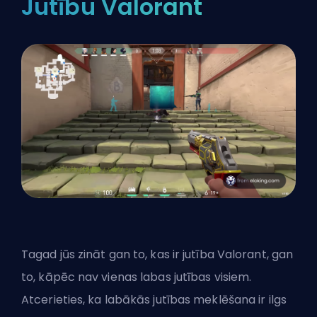
Jutību Valorant
Tagad jūs zināt gan to, kas ir jutība Valorant, gan
to, kāpēc nav vienas labas jutības visiem.
Atcerieties, ka labākās jutības meklēšana ir ilgs