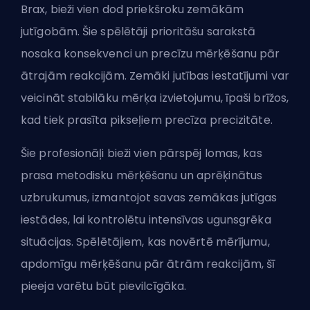
Brax, bieži vien dod priekšroku zemākām
jutīgobām. Šie spēlētāji prioritāšu sarakstā
nosaka konsekvenci un precīzu mērķēšanu pār
ātrajām reakcijām. Zemāki jutības iestatījumi var
veicināt stabilāku mērķa izvietojumu, īpaši brīžos,
kad tiek prasīta pikseļiem precīza precizitāte.
Šie profesionāļi bieži vien pārspēj lomas, kas
prasa metodisku mērķēšanu un aprēķinātus
uzbrukumus, izmantojot savas zemākas jutīgas
iestādes, lai kontrolētu intensīvas ugunsgrēka
situācijas. Spēlētājiem, kas novērtē mērījumu,
apdomīgu mērķēšanu pār ātrām reakcijām, šī
pieeja varētu būt pievilcīgāka.