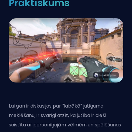
Praktiskums
Lai gan ir diskusijas par "labākā" jutīguma
meklēšanu, ir svarīgi atzīt, ka jutība ir cieši
saistīta ar personīgajām vēlmēm un spēlēšanas