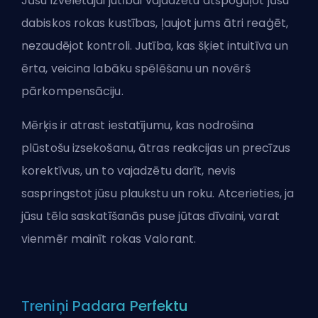
Jūsu izvēlētajai jutībai vajadzētu atspoguļot jūsu
dabiskos rokas kustības, ļaujot jums ātri reaģēt,
nezaudējot kontroli. Jutība, kas šķiet intuitīva un
ērta, veicina labāku spēlēšanu un novērš
pārkompensāciju.
Mērķis ir atrast iestatījumu, kas nodrošina
plūstošu izsekošanu, ātras reakcijas un precīzus
korektīvus, un to vajadzētu darīt, nevis
saspringstot jūsu plaukstu un roku. Atcerieties, ja
jūsu tēla saskatīšanās puse jūtas dīvaini, varat
vienmēr
mainīt rokas Valorant
.
Treniņi Padara Perfektu