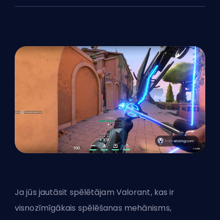
Ja jūs jautāsit spēlētājam Valorant, kas ir
visnozīmīgākais spēlēšanas mehānisms,