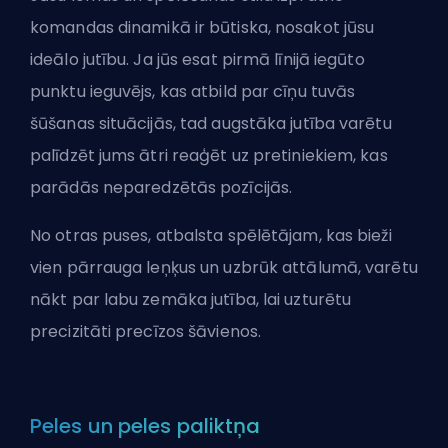
komandas dinamikā ir būtiska, nosakot jūsu
ideālo jutību. Ja jūs esat pirmā līnijā iegūto
punktu ieguvējs, kas atbild par cīņu tuvās
šūšanas situācijās, tad augstāka jutība varētu
palīdzēt jums ātri reaģēt uz pretiniekiem, kas
parādās neparedzētās pozīcijās.
No otras puses, atbalsta spēlētājam, kas bieži
vien pārrauga leņķus un uzbrūk attālumā, varētu
nākt par labu zemāka jutība, lai uzturētu
precizitāti precīzos šāvienos.
Peles un peles paliktņa