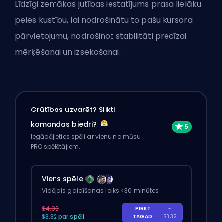
Līdzīgi zemākas jutības iestatījums prasa lielāku
peles kustību, lai nodrošinātu to pašu kursora
pārvietojumu, nodrošinot stabilitāti precīzai
mērķēšanai un izsekošanai.
Grūtības uzvarēt? Slikti
komandas biedri?
Iegādājieties spēli ar vienu no mūsu
PRO spēlētājiem.
Viens spēle
Vidējais gaidīšanas laiks <30 minūtes
$4.00
PIRKT
-
$3.32 par spēli
TAGAD
$3.32