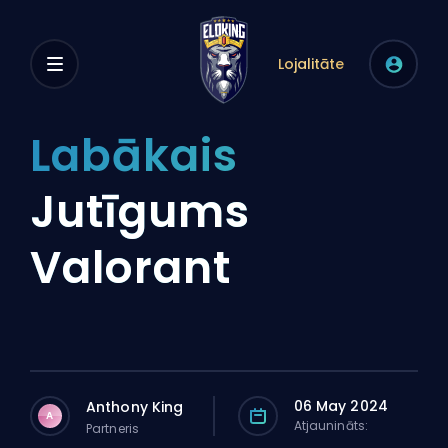
Lojalitāte
Labākais
Jutīgums
Valorant
06 May 2024
Anthony King
A
Atjaunināts:
Partneris