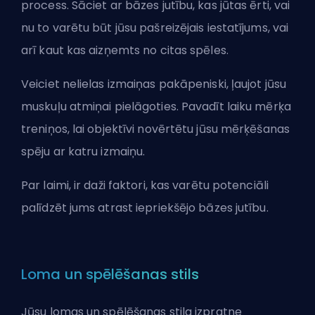
process. Sāciet ar bāzes jutību, kas jūtas ērti, vai
nu to varētu būt jūsu pašreizējais iestatījums, vai
arī kaut kas aizņemts no citas spēles.
Veiciet nelielas izmaiņas pakāpeniski, ļaujot jūsu
muskuļu atmiņai pielāgoties. Pavadīt laiku mērķa
treniņos, lai objektīvi novērtētu jūsu mērķēšanas
spēju ar katru izmaiņu.
Par laimi, ir daži faktori, kas varētu potenciāli
palīdzēt jums atrast iepriekšējo bāzes jutību.
Loma un spēlēšanas stils
Jūsu lomas un spēlēšanas stila izpratne