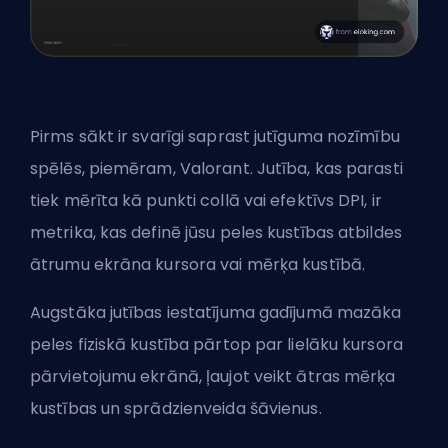
Pirms sākt ir svarīgi saprast jutīguma nozīmību
spēlēs, piemēram, Valorant. Jutība, kas parasti
tiek mērīta kā punkti collā vai efektīvs DPI, ir
metrika, kas definē jūsu peles kustības atbildes
ātrumu ekrāna kursora vai mērķa kustībā.
Augstāka jutības iestatījuma gadījumā mazāka
peles fiziskā kustība pārtop par lielāku kursora
pārvietojumu ekrānā, ļaujot veikt ātras mērķa
kustības un sprādzienveida šāvienus.