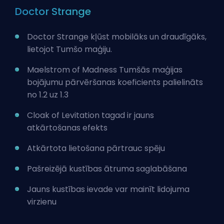
Doctor Strange
Doctor Strange kļūst mobilāks un draudīgāks,
lietojot Tumšo maģiju.
Maelstrom of Madness Tumšās maģijas
bojājumu pārvēršanas koeficients palielināts
no 1.2 uz 1.3
Cloak of Levitation tagad ir jauns
atkārtošanas efekts
Atkārtota lietošana pārtrauc spēju
Pašreizējā kustības ātruma saglabāšana
Jauns kustības ievade var mainīt lidojuma
virzienu