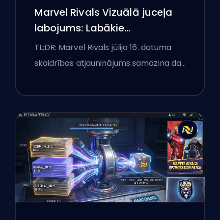
Marvel Rivals Vizuālā juceļa
labojums: Labākie
konkurences iestatījumi pēc
TL;DR: Marvel Rivals jūlija 16. datuma
jūlija 16. atjauninājuma
skaidrības atjauninājums samazina da…