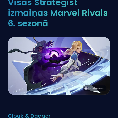
Visas Strategist
izmaiņas Marvel Rivals
6. sezonā
Cloak & Dagger