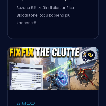
Foksa un Monstri Ņujorkā
Sezona 6.5 iznāk rītdien ar Elsu
Bloodstone, taču kopiena jau
koncentrē…
23 Jul 2026