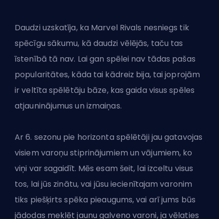
Daudzi uzskatīja, ka Marvel Rivals nesniegs tik
spēcīgu sākumu, kā daudzi vēlējās, taču tas
īstenībā tā nav. Lai gan spēlei nav tādas pašas
popularitātes, kāda tai kādreiz bija, tai joprojām
ir veltīta spēlētāju bāze, kas gaida visus spēles
atjauninājumus un izmaiņas.
Ar 6. sezonu pie horizonta spēlētāji jau gatavojas
visiem varoņu stiprinājumiem un vājumiem, ko
viņi var sagaidīt. Mēs esam šeit, lai izceltu visus
tos, lai jūs zinātu, vai jūsu iecienītajam varonim
tiks piešķirts spēka pieaugums, vai arī jums būs
jādodas meklēt jaunu galveno varoni, ja vēlaties