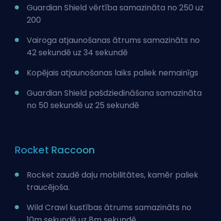
Guardian Shield vērtība
samazināta no 250 uz
200
Vairoga atjaunošanas ātrums samazināts no
42 sekundē uz 34 sekundē
Kopējais atjaunošanas laiks paliek nemainīgs
Guardian Shield pašdziedināšana samazināta
no 50 sekundē uz 25 sekundē
Rocket Raccoon
Rocket zaudē daļu mobilitātes, kamēr paliek
traucējoša.
Wild Crawl kustības ātrums samazināts no
10m sekundē uz 8m sekundē