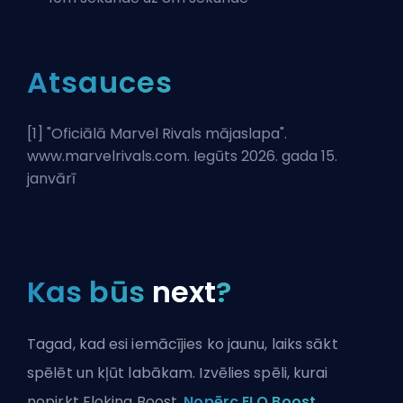
Atsauces
[1] "
Oficiālā Marvel Rivals mājaslapa
".
www.marvelrivals.com. Iegūts 2026. gada 15.
janvārī
Kas būs
next
?
Tagad, kad esi iemācījies ko jaunu, laiks sākt
spēlēt un kļūt labākam. Izvēlies spēli, kurai
nopirkt Eloking Boost.
Nopērc ELO Boost