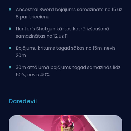
Ancestral Sword bojājums samazināts no 15 uz
8 par triecienu
Hunter’s Shotgun kārtas katrā izšaušanā
samazinātas no 12 uz 11
Bojājumu kritums tagad sākas no 15m, nevis
20m
30m attālumā bojājums tagad samazinās līdz
50%, nevis 40%
Daredevil