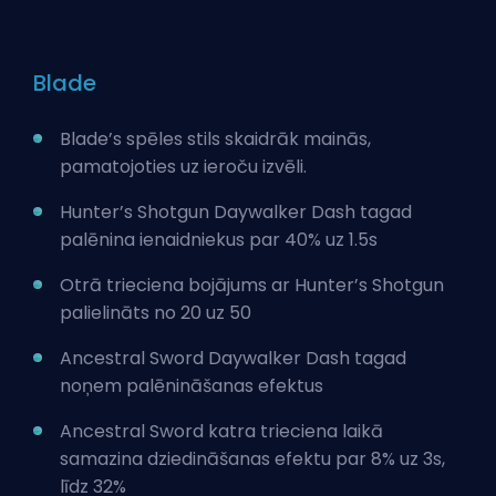
Blade
Blade’s spēles stils skaidrāk mainās,
pamatojoties uz ieroču izvēli.
Hunter’s Shotgun Daywalker Dash tagad
palēnina ienaidniekus par 40% uz 1.5s
Otrā trieciena bojājums ar Hunter’s Shotgun
palielināts no 20 uz 50
Ancestral Sword Daywalker Dash tagad
noņem palēnināšanas efektus
Ancestral Sword katra trieciena laikā
samazina dziedināšanas efektu par 8% uz 3s,
līdz 32%