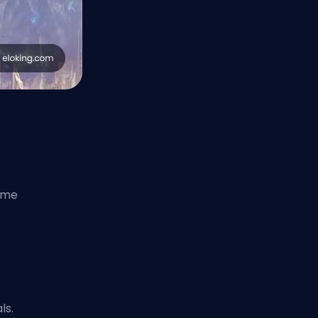
zīme
ls.