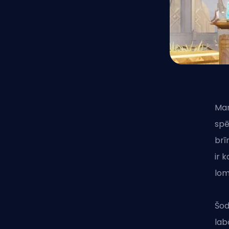
Mar
spē
brī
ir 
lom
Šod
lab