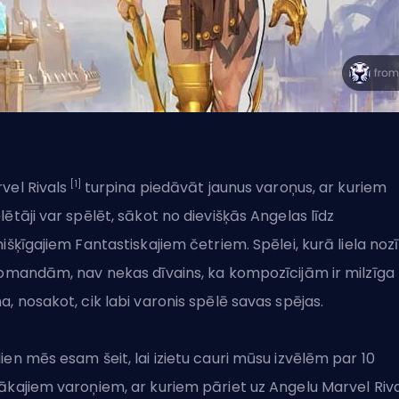
[1]
vel Rivals
turpina
piedāvāt jaunus varoņus
, ar kuriem
lētāji var spēlēt, sākot no dievišķās Angelas līdz
nišķīgajiem Fantastiskajiem četriem. Spēlei, kurā liela no
komandām, nav nekas dīvains, ka kompozīcijām ir milzīga
a, nosakot, cik labi varonis spēlē savas spējas.
ien mēs esam šeit, lai izietu cauri mūsu izvēlēm par 10
ākajiem varoņiem, ar kuriem
pāriet uz Angelu
Marvel Riva