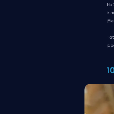
No 
ir 
jāi
Tāt
jāp
1