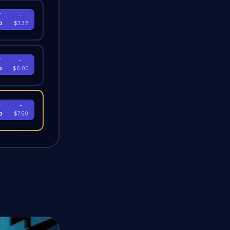
T
-
D
$3.32
T
-
D
$6.00
T
-
D
$7.50