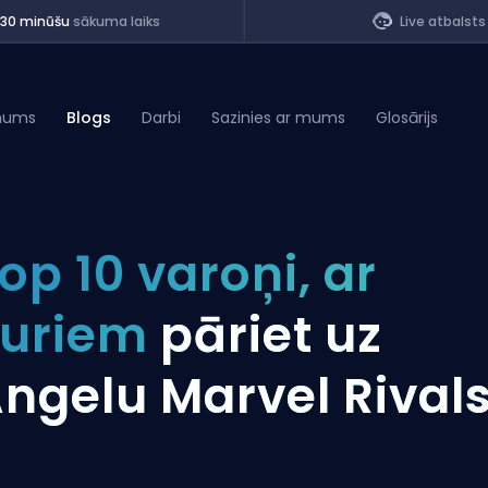
<30 minūšu
sākuma laiks
Live atbalsts
mums
Blogs
Darbi
Sazinies ar mums
Glosārijs
of Legends
op 10 varoņi, ar
t
kuriem
pāriet uz
ngelu Marvel Rival