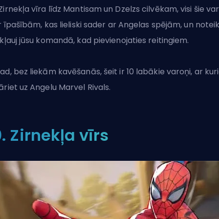
Zirnekļa vīra līdz Mantisam un Dzelzs cilvēkam, visi šie va
ar īpašībām, kas lieliski sader ar Angelas spējām, un noteik
ekļauj jūsu komandā, kad pievienojaties reitingiem.
ad, bez liekām kavēšanās, šeit ir 10 labākie varoņi, ar ku
āriet uz Angelu
Marvel Rivals
.
0. Zirnekļa vīrs