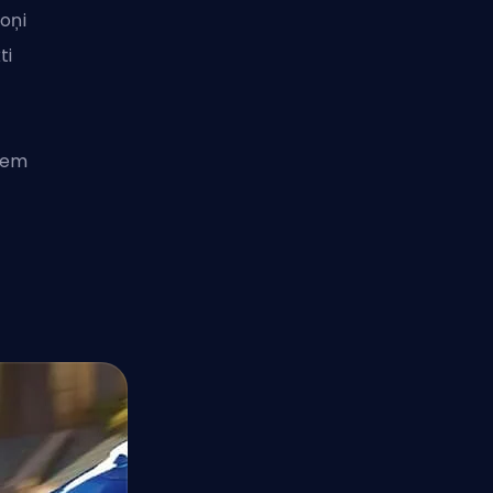
roņi
ti
riem