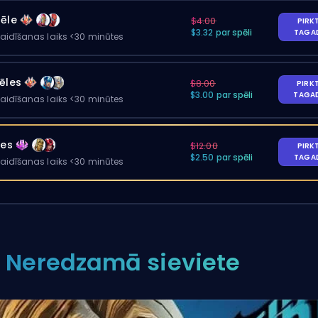
pēle
$4.00
PIRK
$3.32 par spēli
TAGA
gaidīšanas laiks <30 minūtes
ēles
$8.00
PIRK
$3.00 par spēli
TAGA
gaidīšanas laiks <30 minūtes
les
$12.00
PIRK
$2.50 par spēli
TAGA
gaidīšanas laiks <30 minūtes
. Neredzamā sieviete