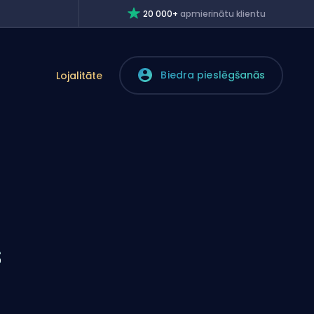
20 000+
apmierinātu klientu
Biedra pieslēgšanās
Lojalitāte
s