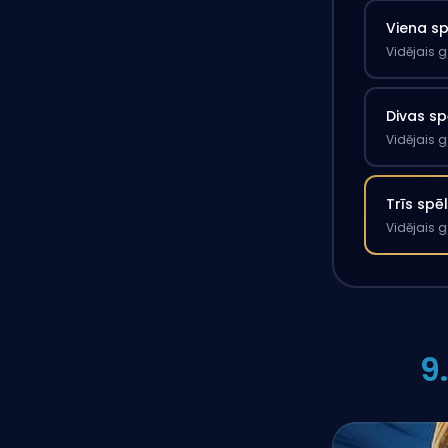
Viena s
Vidējais 
Divas sp
Vidējais 
Trīs spē
Vidējais 
9