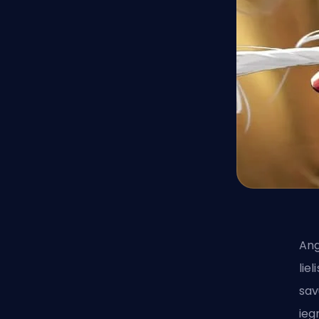
Ang
lie
sav
ieg