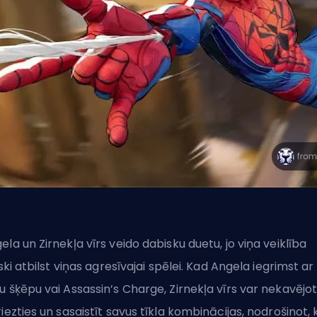
ela un Zirnekļa vīrs veido dabisku duetu, jo viņa veiklība
liski atbilst viņas agresīvajai spēlei. Kad Angela iegrimst ar
u šķēpu vai Assassin’s Charge, Zirnekļa vīrs var nekavējot
riezties un sasaistīt savus tīkla kombinācijas, nodrošinot, 