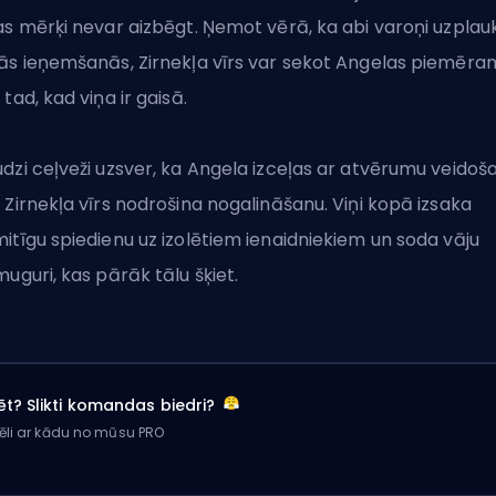
as mērķi nevar aizbēgt. Ņemot vērā, ka abi varoņi uzplau
ās ieņemšanās, Zirnekļa vīrs var sekot Angelas piemēra
 tad, kad viņa ir gaisā.
dzi ceļveži uzsver, ka Angela izceļas ar atvērumu veidoš
 Zirnekļa vīrs nodrošina nogalināšanu. Viņi kopā izsaka
itīgu spiedienu uz izolētiem ienaidniekiem un soda vāju
muguri, kas pārāk tālu šķiet.
ēt? Slikti komandas biedri?
ēli ar kādu no mūsu PRO