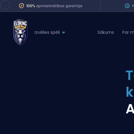
100%
apmierinātības garantija
Izvēlies spēli
Sākums
Par 
League of Legends
League 
Marvel Rivals
SERVICES
Valorant
T
Division Boos
Dota 2
Placements
Counter-Strike
Wins
Overwatch 2
A
Coaching
Rocket League
Path of Exile 2
Teammate