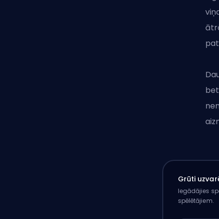
viņ
ātr
pat
Dau
bet
nem
aiz
Grūti uzvar
Iegādājies sp
spēlētājiem.