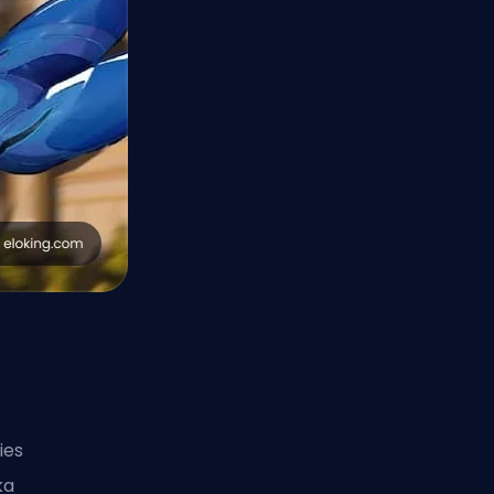
ies
ka