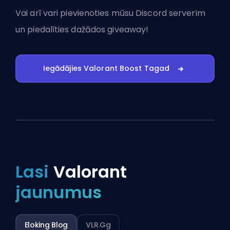
Vai arī vari
pievienoties mūsu Discord serverim
un piedalīties dažādos giveaway!
Iegādājies Valorant Boost Tagad
Lasi
Valorant
jaunumus
Eloking Blog
VLR.gg