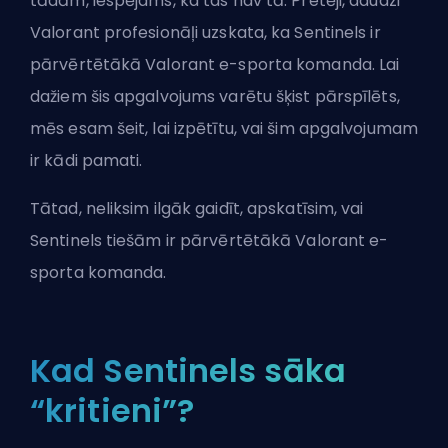
tādām, iespējams, ka tas nav tā. Pretēji, daudzi
Valorant profesionāļi uzskata, ka Sentinels ir
pārvērtētākā Valorant e-sporta komanda. Lai
dažiem šis apgalvojums varētu šķist pārspīlēts,
mēs esam šeit, lai izpētītu, vai šim apgalvojumam
ir kādi pamati.
Tātad, neliksim ilgāk gaidīt, apskatīsim, vai
Sentinels tiešām ir pārvērtētākā Valorant e-
sporta komanda.
Kad Sentinels sāka
“kritieni”?