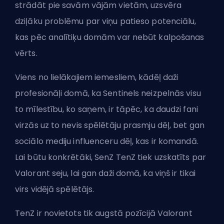
strādāt pie savām vājām vietām, uzsvēra
dziļāku problēmu par viņu patieso potenciālu,
kas pēc analītiķu domām var nebūt kalpošanas
vērts.
Viens no lielākajiem iemesliem, kādēļ daži
profesionāļi domā, ka Sentinels neizpelnās visu
to mīlestību, ko saņem, ir tāpēc, ka daudzi fani
virzās uz to nevis spēlētāju prasmju dēļ, bet gan
sociālo mediju influenceru dēļ, kas ir komandā.
Lai būtu konkrētāki,
SenZ TenZ
tiek uzskatīts par
Valorant seju, lai gan daži domā, ka viņš ir tikai
virs vidējā spēlētājs.
TenZ ir novietots tik augstā pozīcijā Valorant