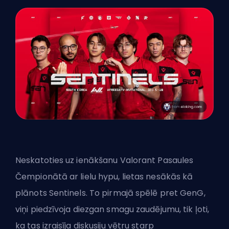
Neskatoties uz ienākšanu Valorant Pasaules
Čempionātā ar lielu hypu, lietas nesākās kā
plānots Sentinels. To pirmajā spēlē pret GenG,
viņi piedzīvoja diezgan smagu zaudējumu, tik ļoti,
ka tas izraisīja diskusiju vētru starp