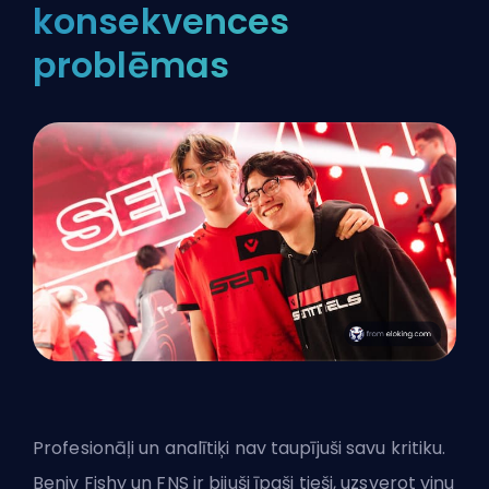
konsekvences
problēmas
Profesionāļi un analītiķi nav taupījuši savu kritiku.
Benjy Fishy un FNS ir bijuši īpaši tieši, uzsverot viņu