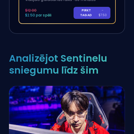
$12.00
PIRKT
-
$2.50 par spēli
TAGAD
$7.50
Analizējot Sentinelu
sniegumu līdz šim