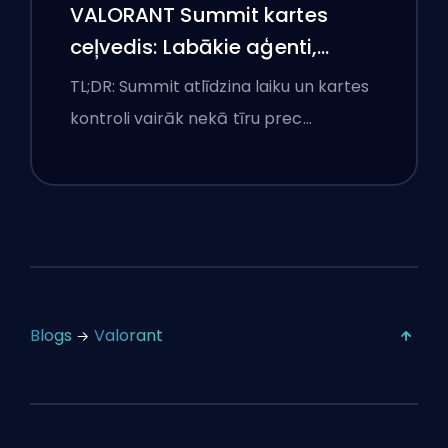
VALORANT Summit kartes
ceļvedis: Labākie aģenti,
izsaukumi un dūmi
TL;DR: Summit atlīdzina laiku un kartes
kontroli vairāk nekā tīru prec…
Blogs
Valorant