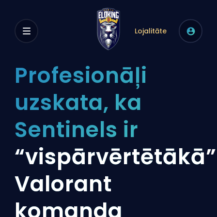
Lojalitāte
Profesionāļi
uzskata, ka
Sentinels ir
“vispārvērtētākā”
Valorant
komanda