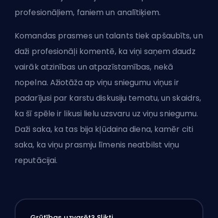
profesionāļiem, faniem un analītiķiem.
Komandas prasmes un talants tiek apšaubīts, un
daži profesionāļi komentē, ka viņi saņem daudz
vairāk atzinības un atpazīstamības, nekā
nopelna. Ažiotāža ap viņu sniegumu viņus ir
padarījusi par karstu diskusiju tematu, un skaidrs,
ka šī spēle ir likusi lielu uzsvaru uz viņu sniegumu.
Daži saka, ka tas bija kļūdaina diena, kamēr citi
saka, ka viņu prasmju līmenis neatbilst viņu
reputācijai.
Grūtības uzvarēt? Slikti