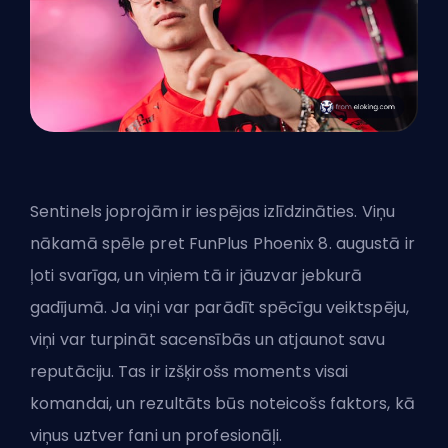
Sentinels joprojām ir iespējas izlīdzināties. Viņu
nākamā spēle pret FunPlus Phoenix 8. augustā ir
ļoti svarīga, un viņiem tā ir jāuzvar jebkurā
gadījumā. Ja viņi var parādīt spēcīgu veiktspēju,
viņi var turpināt sacensībās un atjaunot savu
reputāciju. Tas ir izšķirošs moments visai
komandai, un rezultāts būs noteicošs faktors, kā
viņus uztver fani un profesionāļi.