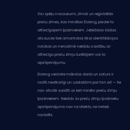
Visi spēļu nosaukumi, zīmoli un reģistrētās
preču zīmes, kas minētas Eloking, pieder to
attiecīgajiem īpašniekiem. Jebkādas šādas
atsauces tiek izmantotas tikai identifikācijas
nolūkos un nenozīmē nekādu saistību ar
attiecīgo preču zīmju turētājiem vai to
apstiprinājumu.
Eloking veidotie mākslas darbi un saturs ir
radīti neatkarīgi un uzskatāmi par fan art — tie
nav oficiāli saistīti ar šeit minēto preču zīmju
īpašniekiem. Nekāds šo preču zīmju īpašnieku
apstiprinājums nav ne izteikts, ne netieši
norādīts.