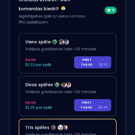
komandas biedri?
Iegādājieties spēli ar vienu no mūsu
PRO spēlētājiem.
Viens spēle
Vidējais gaidīšanas laiks <30 minūtes
$4.00
PIRKT
-
$3.32 par spēli
TAGAD
$3.32
Divas spēles
Vidējais gaidīšanas laiks <30 minūtes
$8.00
PIRKT
-
$3.00 par spēli
TAGAD
$6.00
Trīs spēles
Vidējais gaidīšanas laiks <30 minūtes