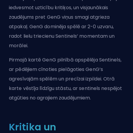
iedvesmot uzticību kritiķos, un visjaunākais
zaudējums pret
GenG
viņus smagi atgrieza
atpakaļ. GenG dominēja spēlē ar 2-0 uzvaru,
radot lielu triecienu Sentinels’ momentam un
morālei.
Pirmajā kartē GenG pilnībā apspēlēja Sentinels,
ar pēdējiem cīnoties pielāgoties GenG’s
agresīvajām spēlēm un precīzai izpildei. Otrā
karte vēstīja līdzīgu stāstu, ar sentinels nespējot
atgūties no agrajiem zaudējumiem.
Kritika un