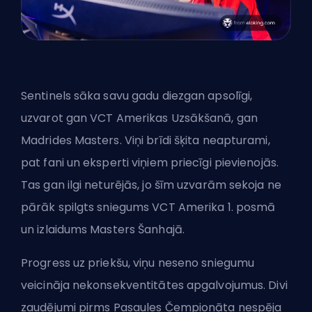
Sentinels sāka savu gadu diezgan apsolīgi,
uzvarot gan VCT Amerikas Uzsākšanā, gan
Madrides Masters. Viņi brīdi šķita neapturami,
pat fani un eksperti viņiem priecīgi pievienojās.
Tas gan ilgi neturējās, jo šīm uzvarām sekoja ne
pārāk spilgts sniegums VCT Amerika 1. posmā
un izlaidums Masters Šanhajā.
Progress uz priekšu, viņu neseno sniegumu
veicināja nekonsekventitātes apgalvojumus. Divi
zaudējumi pirms Pasaules Čempionāta nespēja