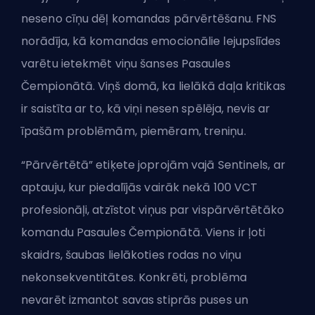
neseno cīņu dēļ komandas pārvērtēšanu. FNS
norādīja, kā komandas emocionālie lejupslīdes
varētu ietekmēt viņu šanses Pasaules
Čempionātā. Viņš domā, ka lielākā daļa kritikas
ir saistīta ar to, kā viņi nesen spēlēja, nevis ar
īpašām problēmām, piemēram, treniņu.
“Pārvērtētā” etiķete joprojām vajā Sentinels, ar
aptauju, kur piedalījās vairāk nekā 100 VCT
profesionāļi, atzīstot viņus par vispārvērtētāko
komandu Pasaules Čempionātā. Viens ir ļoti
skaidrs, šaubas lielākoties rodas no viņu
nekonsekventitātes. Konkrēti, problēma
nevarēt izmantot savas stiprās puses un