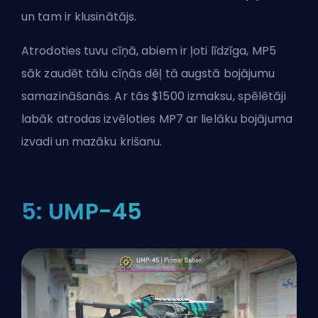
un tam ir klusinātājs.
Atrodoties tuvu cīņā, abiem ir ļoti līdzīga, MP5
sāk zaudēt tālu cīņās dēļ tā augstā bojājumu
samazināšanās. Ar tās $1500 izmaksu, spēlētāji
labāk atrodas izvēloties MP7 ar lielāku bojājuma
izvadi un mazāku krišanu.
5: UMP-45