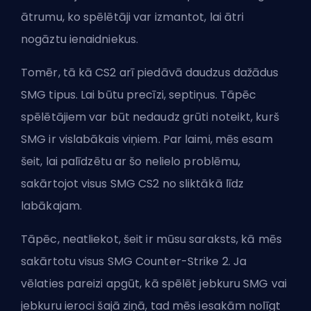
ātrumu, ko spēlētāji var izmantot, lai ātri
nogāztu ienaidniekus.
Tomēr, tā kā CS2 arī piedāvā daudzus dažādus
SMG tipus. Lai būtu precīzi, septiņus. Tāpēc
spēlētājiem var būt nedaudz grūti noteikt, kurš
SMG ir vislabākais viņiem. Par laimi, mēs esam
šeit, lai palīdzētu ar šo nelielo problēmu,
sakārtojot visus SMG CS2 no sliktākā līdz
labākajam.
Tāpēc, neatliekot, šeit ir mūsu saraksts, kā mēs
sakārtotu visus SMG Counter-Strike 2. Ja
vēlaties pareizi apgūt, kā spēlēt jebkuru SMG vai
jebkuru ieroci šajā ziņā, tad mēs iesakām
nolīgt