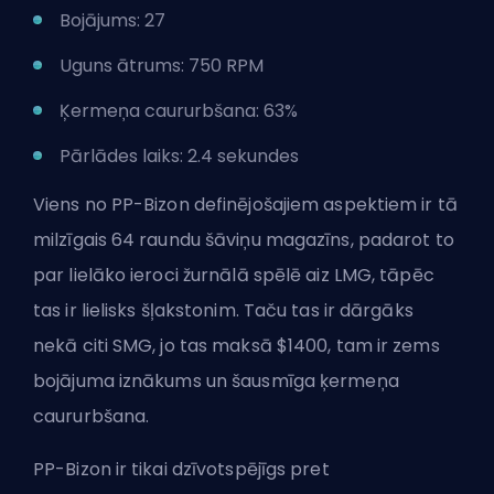
Bojājums: 27
Uguns ātrums: 750 RPM
Ķermeņa caururbšana: 63%
Pārlādes laiks: 2.4 sekundes
Viens no PP-Bizon definējošajiem aspektiem ir tā
milzīgais 64 raundu šāviņu magazīns, padarot to
par lielāko ieroci žurnālā spēlē aiz LMG, tāpēc
tas ir lielisks šļakstonim. Taču tas ir dārgāks
nekā citi SMG, jo tas maksā $1400, tam ir zems
bojājuma iznākums un šausmīga ķermeņa
caururbšana.
PP-Bizon ir tikai dzīvotspējīgs pret