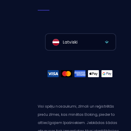
Latviski
Visi spēļu nosaukumi, zīmoli un reģistrētās
preču zīmes, kas minētas Eloking, pieder to
attiecīgajiem īpašniekiem. Jebkādas šādas
atsauces tiek izmantotas tikai identifikācijas