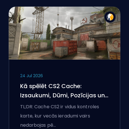
24 Jul 2026
Kā spēlēt CS2 Cache:
Izsaukumi, Dūmi, Pozīcijas un
Premjeru padomi
TL;DR: Cache CS2 ir vidus kontroles
karte, kur vecās ieradumi vairs
nedarbojas pē…