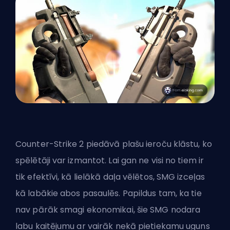
Counter-Strike 2 piedāvā plašu ieroču klāstu, ko
spēlētāji var izmantot. Lai gan ne visi no tiem ir
tik efektīvi, kā lielākā daļa vēlētos, SMG izceļas
kā labākie abos pasaulēs. Papildus tam, ka tie
nav pārāk smagi ekonomikai, šie SMG nodara
labu kaitējumu ar vairāk nekā pietiekamu uguns