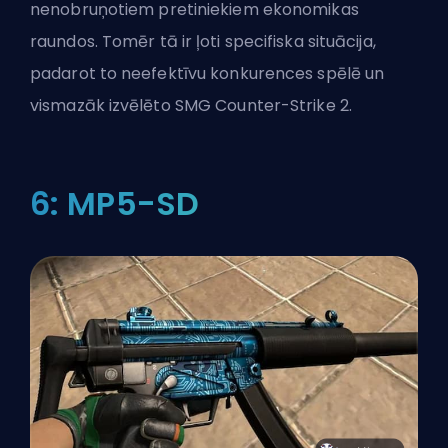
nenobruņotiem pretiniekiem
ekonomikas
raundos
. Tomēr tā ir ļoti specifiska situācija,
padarot to neefektīvu konkurences spēlē un
vismazāk izvēlēto SMG Counter-Strike 2.
6: MP5-SD