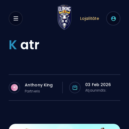
Lojalitāte
K
atr
03 Feb 2026
Anthony King
A
Atjaunināts:
Partneris