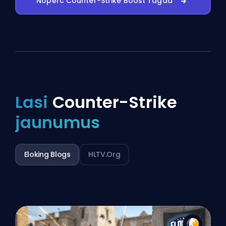
Nopērc Counter-Strike Boost Tagad
Lasi
Counter-Strike
jaunumus
Eloking Blogs
HLTV.org