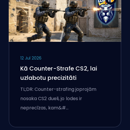
12 Jul 2026
Kā Counter-Strafe CS2, lai
uzlabotu precizitāti
TL;DR: Counter-strafing joprojām
nosaka CS2 dueli, jo lodes ir
neprecīzas, kam&#…