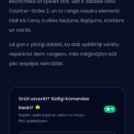
ekonomika un spēles stils. Šeit ir labākie SMG
Counter-Strike 2, un to ranga nosaka elementi
tādi kā Cena, Izvēles biežums, Bojājums, Atsitiens
un vairāk.
Lai gan ir pilnīgi dabiski, ka daži spēlētāji varētu
nepiekrist šiem rangiem, mēs mēģinājām būt
pēc iespējas neitrālāki.
Grūti uzvarēt? Sūdīgi komandas
biedri?
Nopērc spēli kopā ar vienu no mūsu
PRO spēlētājiem.