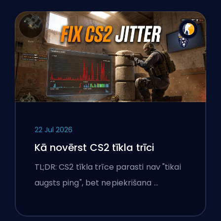
22 Jul 2026
Kā novērst CS2 tīkla trīci
TL;DR: CS2 tīkla trīce parasti nav "tikai
augsts ping", bet nepiekrišana …