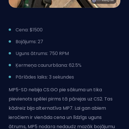
Cena: $1500
Bojājums: 27
Uguns ātrums: 750 RPM
Ķermeņa caururbšana: 62.5%
Pārlādes laiks: 3 sekundes
MP5-SD nebija CS:GO pie sākuma un tika
pievienots spēlei pirms tā pārejas uz CS2. Tas
kādreiz bija alternatīva MP7. Lai gan abiem
ieročiem ir vienāda cena un līdzīgs uguns
ātrums, MP5 nodara nedaudz mazāk bojājumu