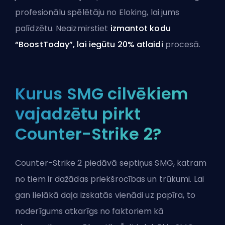
profesionālu spēlētāju no Eloking
, lai jums
palīdzētu. Neaizmirstiet
izmantot kodu
“BoostToday”, lai iegūtu 20% atlaidi
procesā.
Kurus SMG cilvēkiem
vajadzētu pirkt
Counter-Strike 2?
Counter-Strike 2 piedāvā septiņus SMG, katram
no tiem ir dažādas priekšrocības un trūkumi. Lai
gan lielākā daļa izskatās vienādi uz papīra, to
noderīgums atkarīgs no faktoriem kā