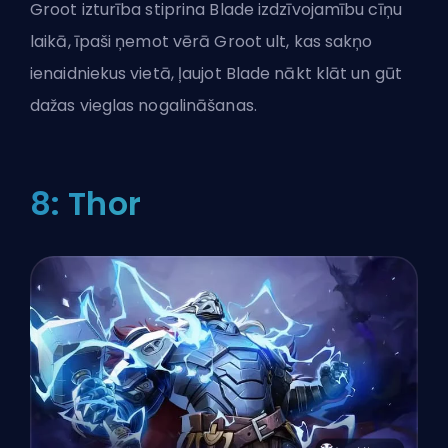
Groot izturība stiprina Blade izdzīvojamību cīņu
laikā, īpaši ņemot vērā Groot ult, kas sakņo
ienaidniekus vietā, ļaujot Blade nākt klāt un gūt
dažas vieglas nogalināšanas.
8: Thor