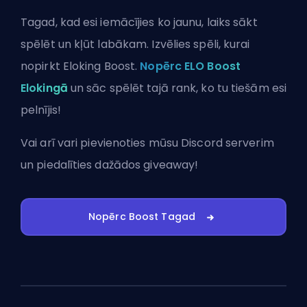
Tagad, kad esi iemācījies ko jaunu, laiks sākt
spēlēt un kļūt labākam. Izvēlies spēli, kurai
nopirkt Eloking Boost.
Nopērc ELO Boost
Elokingā
un sāc spēlēt tajā rank, ko tu tiešām esi
pelnījis!
Vai arī vari
pievienoties mūsu Discord serverim
un piedalīties dažādos giveaway!
Nopērc Boost Tagad