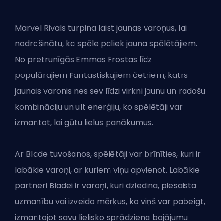
Marvel Rivals turpina laist jaunas varoņus, lai
nodrošinātu, ka spēle paliek jauna spēlētājiem.
No pretrunīgās Emmas Frostas līdz
populārajiem Fantastiskajiem četriem, katrs
jaunais varonis nes sev līdzi virkni jaunu un radošu
kombināciju un ult enerģiju, ko spēlētāji var
izmantot, lai gūtu lielus panākumus.
Ar
Blade tuvošanos
, spēlētāji var brīnīties, kuri ir
labākie varoņi, ar kuriem viņu apvienot. Labākie
partneri Bladei ir varoņi, kuri dziedina, piesaista
uzmanību vai izveido mērķus, ko viņš var pabeigt,
izmantojot savu lielisko sprādziena bojājumu