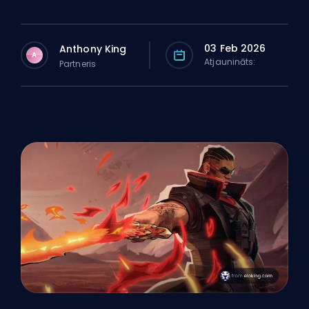
03 Feb 2026
Anthony King
A
Atjaunināts:
Partneris