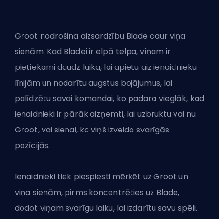
Groot nodrošina aizsardzību Blade caur viņa
sienām. Kad Bladei ir elpā telpa, viņam ir
pietiekami daudz laika, lai apietu aiz ienaidnieku
līnijām un nodarītu augstus bojājumus, lai
palīdzētu savai komandai, ko padara vieglāk, kad
ienaidnieki ir pārāk aizņemti, lai uzbruktu vai nu
Groot, vai sienai, ko viņš izveido svarīgās
pozīcijās.
Ienaidnieki tiek piespiesti mērķēt uz Groot un
viņa sienām, pirms koncentrēties uz Blade,
dodot viņam svarīgu laiku, lai izdarītu savu spēli.