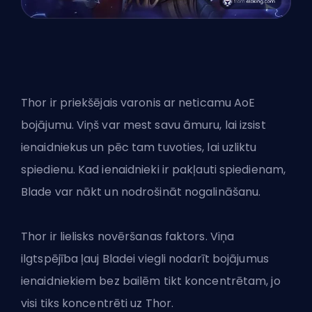
Thor ir priekšējais varonis ar neticamu AoE
bojājumu. Viņš var mest savu āmuru, lai izsist
ienaidniekus un pēc tam tuvoties, lai uzliktu
spiedienu. Kad ienaidnieki ir pakļauti spiedienam,
Blade var nākt un nodrošināt nogalināšanu.
Thor ir lielisks novēršanas faktors. Viņa
ilgtspējība ļauj Bladei viegli nodarīt bojājumus
ienaidniekiem bez bailēm tikt koncentrētam, jo
visi tiks koncentrēti uz Thor.