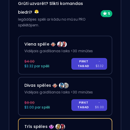
Grūti uzvarēt? Slikti komandas
biedri?
Iegādājies spēli ar kādu no mūsu PRO
spēlētājiem.
Viena spēle
Vidējais gaidīšanas laiks <30 minūtes
$4.00
PIRKT
-
$3.32 par spēli
TAGAD
$3.32
Divas spēles
Vidējais gaidīšanas laiks <30 minūtes
$8.00
PIRKT
-
$3.00 par spēli
TAGAD
$6.00
Trīs spēles