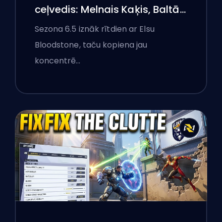
ceļvedis: Melnais Kaķis, Baltā
Foksa un Monstri Ņujorkā
Sezona 6.5 iznāk rītdien ar Elsu
Bloodstone, taču kopiena jau
koncentrē…