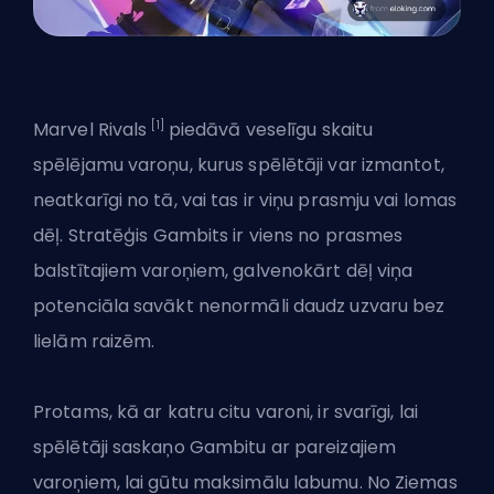
[1]
Marvel Rivals
piedāvā veselīgu skaitu
spēlējamu varoņu, kurus spēlētāji var izmantot,
neatkarīgi no tā, vai tas ir viņu prasmju vai lomas
dēļ.
Stratēģis
Gambits ir viens no prasmes
balstītajiem varoņiem, galvenokārt dēļ viņa
potenciāla savākt nenormāli daudz uzvaru bez
lielām raizēm.
Protams, kā ar
katru citu varoni
, ir svarīgi, lai
spēlētāji saskaņo Gambitu ar pareizajiem
varoņiem, lai gūtu maksimālu labumu. No Ziemas