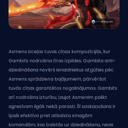
Asmens izceļas tuvas cīņas kompozīcijās, kur
Gambits nodrošina tīras izpildes. Gambita anti-
dziedināšana novērš ienaidniekus atgūties pēc
Asmens sprādziena bojājumiem, pārvēršot
tuvās cīņas garantētos nogalinājumos. Gambits
arī nodrošina izturību, ļaujot Asmenim palikt
agresīvam ilgāk nekā parasti. Šī saskaņošana ir
īpaši efektīva pret atbalsta smagām
komandām, kas balstās uz dziedināšanu, nevis