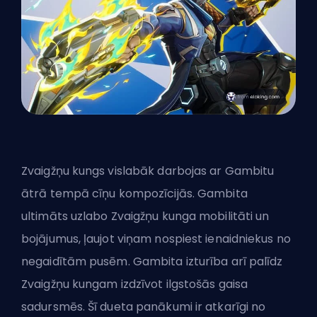
Zvaigžņu kungs vislabāk darbojas ar Gambitu
ātrā tempā cīņu kompozīcijās. Gambita
ultimāts uzlabo Zvaigžņu kunga mobilitāti un
bojājumus, ļaujot viņam nospiest ienaidniekus no
negaidītām pusēm. Gambita izturība arī palīdz
Zvaigžņu kungam izdzīvot ilgstošās gaisa
sadursmēs. Šī dueta panākumi ir atkarīgi no