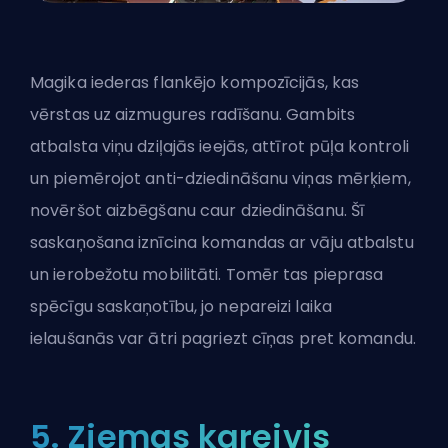
Magika iederas flankējo kompozīcijās, kas
vērstas uz aizmugures radīšanu. Gambits
atbalsta viņu dziļajās ieejās, attīrot pūļa kontroli
un piemērojot anti-dziedināšanu viņas mērķiem,
novēršot aizbēgšanu caur dziedināšanu. Šī
saskaņošana iznīcina komandas ar vāju atbalstu
un ierobežotu mobilitāti. Tomēr tas pieprasa
spēcīgu saskaņotību, jo nepareizi laika
ielaušanās var ātri pagriezt cīņas pret komandu.
5. Ziemas kareivis