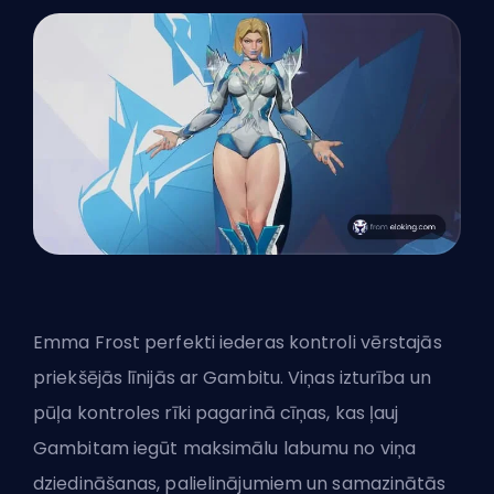
Emma Frost perfekti iederas kontroli vērstajās
priekšējās līnijās ar Gambitu. Viņas izturība un
pūļa kontroles rīki pagarinā cīņas, kas ļauj
Gambitam iegūt maksimālu labumu no viņa
dziedināšanas, palielinājumiem un samazinātās