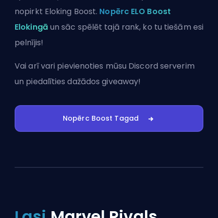
nopirkt Eloking Boost.
Nopērc ELO Boost
Elokingā
un sāc spēlēt tajā rank, ko tu tiešām esi
pelnījis!
Vai arī vari
pievienoties mūsu Discord serverim
un piedalīties dažādos giveaway!
Nopērc Boost Tagad
Lasi
Marvel Rivals