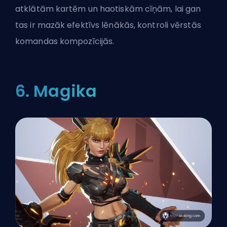
atklātām kartēm un haotiskām cīņām, lai gan
tas ir mazāk efektīvs lēnākās, kontroli vērstās
komandas kompozīcijās.
6. Magika