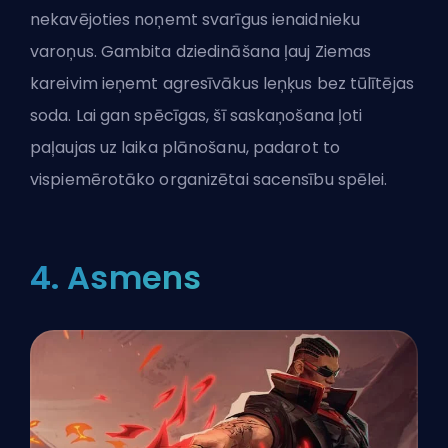
nekavējoties noņemt svarīgus ienaidnieku
varoņus. Gambita dziedināšana ļauj Ziemas
kareivim ieņemt agresīvākus leņķus bez tūlītējas
soda. Lai gan spēcīgas, šī saskaņošana ļoti
paļaujas uz laika plānošanu, padarot to
vispiemērotāko organizētai sacensību spēlei.
4. Asmens