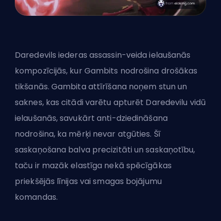
Daredevils iederas assassin-veida ielaušanās
kompozīcijās, kur Gambits nodrošina drošākas
tikšanās. Gambita attīrīšana noņem stun un
saknes, kas citādi varētu apturēt Daredevilu vidū
ielaušanās, savukārt anti-dziedināšana
nodrošina, ka mērķi nevar atgūties. Šī
saskaņošana balva precizitāti un saskaņotību,
taču ir mazāk elastīga nekā spēcīgākas
priekšējās līnijas vai smagas bojājumu
komandas.