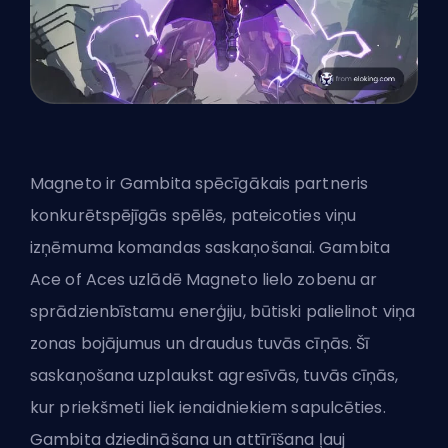
Magneto ir Gambita spēcīgākais partneris
konkurētspējīgās spēlēs, pateicoties viņu
izņēmuma
komandas saskaņošanai
. Gambita
Ace of Aces uzlādē Magneto lielo zobenu ar
sprādzienbīstamu enerģiju, būtiski palielinot viņa
zonas bojājumus un draudus tuvās cīņās. Šī
saskaņošana uzplaukst agresīvās, tuvās cīņās,
kur priekšmeti liek ienaidniekiem sapulcēties.
Gambita dziedināšana un attīrīšana ļauj