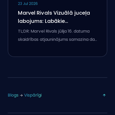
23 Jul 2026
Marvel Rivals Vizuālā juceļa
labojums: Labākie
konkurences iestatījumi pēc
TL;DR: Marvel Rivals jūlija 16. datuma
jūlija 16. atjauninājuma
skaidrības atjauninājums samazina da…
Blogs
Vispārīgi