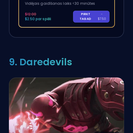
Vidējais gaidīšanas laiks <30 minūtes
$12.00
PIRKT
-
$2.50 par spēli
TAGAD
$7.50
9. Daredevils