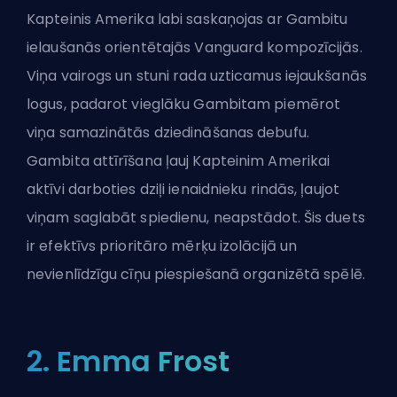
Kapteinis Amerika labi saskaņojas ar Gambitu
ielaušanās orientētajās Vanguard kompozīcijās.
Viņa vairogs un stuni rada uzticamus iejaukšanās
logus, padarot vieglāku Gambitam piemērot
viņa samazinātās dziedināšanas debufu.
Gambita attīrīšana ļauj Kapteinim Amerikai
aktīvi darboties dziļi ienaidnieku rindās, ļaujot
viņam saglabāt spiedienu, neapstādot. Šis duets
ir efektīvs prioritāro mērķu izolācijā un
nevienlīdzīgu cīņu piespiešanā organizētā spēlē.
2. Emma Frost