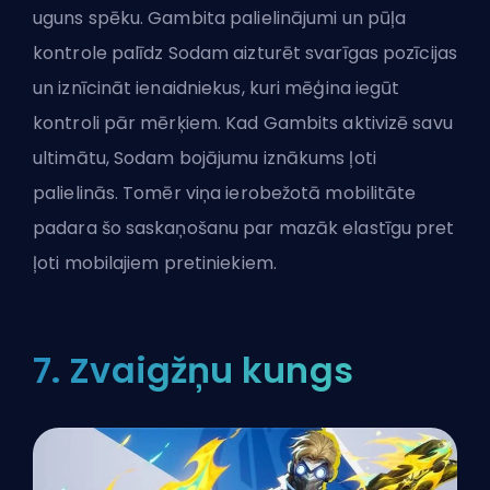
uguns spēku. Gambita palielinājumi un
pūļa
kontrole
palīdz Sodam aizturēt svarīgas pozīcijas
un iznīcināt ienaidniekus, kuri mēģina iegūt
kontroli pār mērķiem. Kad Gambits aktivizē savu
ultimātu, Sodam bojājumu iznākums ļoti
palielinās. Tomēr viņa ierobežotā mobilitāte
padara šo saskaņošanu par mazāk elastīgu pret
ļoti mobilajiem pretiniekiem.
7. Zvaigžņu kungs