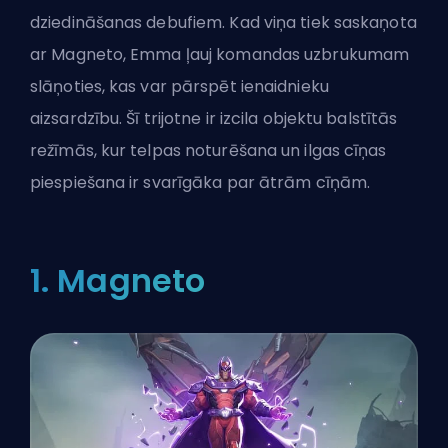
dziedināšanas debufiem. Kad viņa tiek saskaņota
ar Magneto, Emma ļauj komandas uzbrukumam
slāņoties, kas var pārspēt ienaidnieku
aizsardzību. Šī trijotne ir izcila objektu balstītās
režīmās, kur telpas noturēšana un ilgas cīņas
piespiešana ir svarīgāka par ātrām cīņām.
1. Magneto