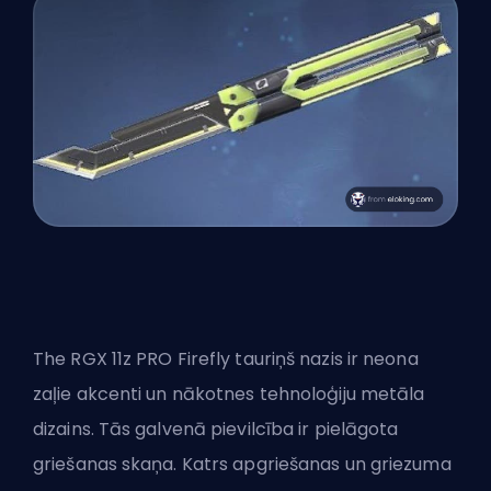
The RGX 11z PRO Firefly tauriņš nazis ir neona
zaļie akcenti un nākotnes tehnoloģiju metāla
dizains. Tās galvenā pievilcība ir pielāgota
griešanas skaņa. Katrs apgriešanas un griezuma