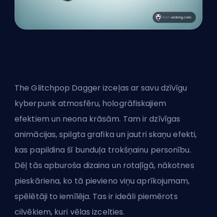
The Glitchpop Dagger izceļas ar savu dzīvīgu
kyberpunk atmosfēru, hologrāfiskajiem
efektiem un neona krāsām. Tam ir dzīvīgas
animācijas, spilgta grafika un jautri skaņu efekti,
kas papildina šī bunduļa trokšņainu personību.
Dēļ tās apburoša dizaina un rotaļīgā, nākotnes
pieskāriena, ko tā pievieno viņu aprīkojumam,
spēlētāji to iemīlēja. Tas ir ideāli piemērots
cilvēkiem, kuri vēlas izcelties.