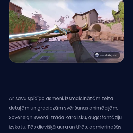
Ar savu spīdīgo asmeni, izsmalcinātām zelta
detaļām un graciozām svēršanas animācijām,
Sovereign Sword izrāda karalisku, augstfantāziju
izskatu. Tās dievišķā aura un tīrās, apmierinošās