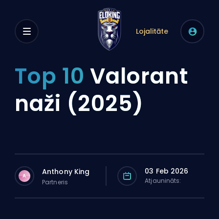
Lojalitāte
Top 10
Valorant
naži (2025)
03 Feb 2026
Anthony King
A
Atjaunināts:
Partneris