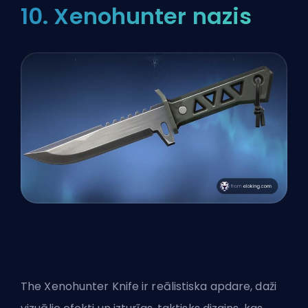
10. Xenohunter nazis
The Xenohunter Knife ir reālistiska apdare, daži