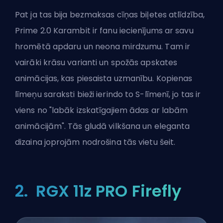
Pat ja tas bija bezmaksas cīņas biļetes atlīdzība,
Prime 2.0 Karambit ir fanu iecienījums ar savu
hromētā apdaru un neona mirdzumu. Tam ir
vairāki krāsu varianti un spožās apskates
animācijas, kas piesaista uzmanību. Kopienas
līmeņu saraksti bieži ierindo to S-līmenī, jo tas ir
viens no "labāk izskatīgajiem ādas ar labām
animācijām". Tās gludā vilkšana un eleganta
dizaina joprojām nodrošina tās vietu šeit.
2. RGX 11z PRO Firefly