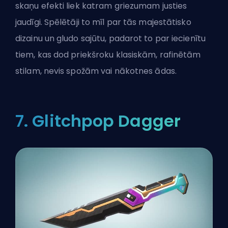
skaņu efekti liek katram griezumam justies
jaudīgi. Spēlētāji to mīl par tās majestātisko
dizainu un gludo sajūtu, padarot to par iecienītu
tiem, kas dod priekšroku klasiskām, rafinētām
stilam, nevis spožām vai nākotnes ādas.
7. Glitchpop Dagger