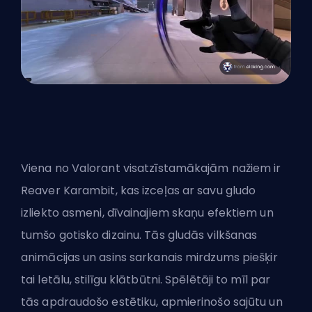
Viena no Valorant visatzīstamākajām nažiem ir
Reaver Karambit, kas izceļas ar savu gludo
izliekto asmeni, dīvainajiem skaņu efektiem un
tumšo gotisko dizainu. Tās gludās vilkšanas
animācijas un asins sarkanais mirdzums piešķir
tai letālu, stilīgu klātbūtni. Spēlētāji to mīl par
tās apdraudošo estētiku, apmierinošo sajūtu un