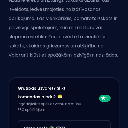
vizuālie efekti un izturīgs, taktisks dizains, kas
izveidots, iedvesmojoties no izdzīvošanas
aprīkojuma. Tās vienkāršais, pamatots izskats ir
pievilcīgs spēlētājiem, kuri mīl militāru vai
slepeno estētiku. Fani novērtē tā vienkāršo
izskatu, skaidros griezumus un atšķirību no
Valorant kļūstiet spožākām, dzīvīgām nazi ādas.
Grūtības uzvarēt? Slikti
komandas biedri?
Iegādājieties spēli ar vienu no mūsu
PRO spēlētājiem.