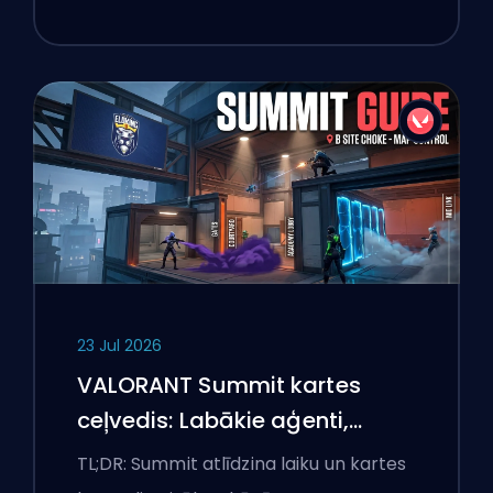
23 Jul 2026
VALORANT Summit kartes
ceļvedis: Labākie aģenti,
izsaukumi un dūmi
TL;DR: Summit atlīdzina laiku un kartes