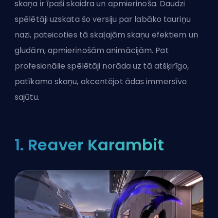
skaņa ir īpaši skaidra un apmierinoša. Daudzi
spēlētāji uzskata šo versiju par labāko tauriņu
nazi, pateicoties tā skaļajām skaņu efektiem un
gludām, apmierinošām animācijām. Pat
profesionālie spēlētāji norāda uz tā atšķirīgo,
patīkamo skaņu, akcentējot ādas immersīvo
sajūtu.
1. Reaver Karambit