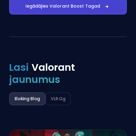
Iegādājies Valorant Boost Tagad
Lasi
Valorant
jaunumus
Eloking Blog
VLR.gg