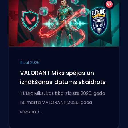
11 Jul 2026
VALORANT Miks spējas un
iznākšanas datums skaidrots
TL;DR: Miks, kas tika izlaists 2026. gada
18. martā VALORANT 2026. gada
sezonā /…