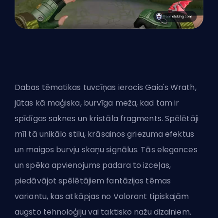
Dabas tēmatikas tuvcīņas ierocis Gaia's Wrath,
jūtas kā maģiska, burvīga meža, kad tam ir
spīdīgas saknes un kristāla fragments. Spēlētāji
mīl tā unikālo stilu, krāsainos griezuma efektus
un maigos burvju skaņu signālus. Tās elegances
un spēka apvienojums padara to izceļas,
piedāvājot spēlētājiem fantāzijas tēmas
variantu, kas atkāpjas no Valorant tipiskajām
augsto tehnoloģiju vai taktisko nažu dizainiem.