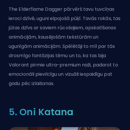
The Elderflame Dagger pārvērš tavu tuvcīņas
ieroci dzīvē, uguni elpojošā pūķī. Tavās rokās, tas
jūtas dzīvs ar saviem rūcošajiem, apskatīšanas
animācijām, kausējošām tekstūrām un
ugunīgām animācijām. Spēlētāji to mīl par tās
drosmīgo fantāzijas tēmu un to, ka tas bija
Valorant pirmie ultra-premium naži, padarot to
emocionāli pievilcīgu un vizuāli iespaidīgu pat
gadu pēc izlaišanas.
5. Oni Katana