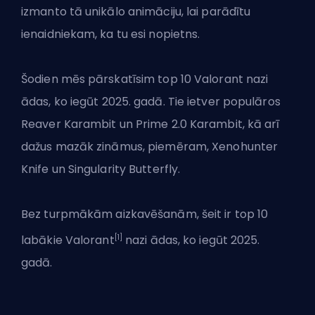
izmanto tā unikālo animāciju, lai parādītu
ienaidniekam, ka tu esi nopietns.
Šodien mēs pārskatīsim top 10 Valorant nazi
ādas
, ko iegūt 2025. gadā. Tie ietver populāros
Reaver Karambit un Prime 2.0 Karambit, kā arī
dažus mazāk zināmus, piemēram, Xenohunter
Knife un Singularity Butterfly.
Bez turpmākām aizkavēšanām, šeit ir top 10
[1]
labākie
Valorant
nazi ādas, ko iegūt 2025.
gadā.