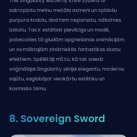
The Singularity Butterfly Knife zobens ar
sakropļotu melnu metāla asmeni un spīdošu
purpura kodolu, dod tam neparastu, nākotnes
izskatu. Tas ir estētiski pievilcīgs un modē,
pateicoties tā gludām apgriešanas animācijām
un nomāktajām zinātniskās fantastikas skaņu
efektiem. Spēlētāji mīl to, kā tas sniedz
oriģinālajai Singularity sērijai elegantu, modernu
sajūtu, saglabājot vienkāršu estētiku un
kosmisko tēmu.
8. Sovereign Sword