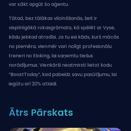
var sākt apgūt šo aģentu.
Tātad, bez tālākas vilcināšanās, šeit ir
vispilnīgākā rokasgrāmata, kā spēlēt ar Vyse,
kādu jebkad atradīsi. Ja tu esi kāds, kurš mācās
no piemēra, vienmēr vari
nolīgt profesionālu
treneri no Eloking
, lai saņemtu tiešus
norādījumus. Vienkārši neatmirsti lietot kodu
“BoostToday”, kad pabeidz savu pasūtījumu, lai
iegūtu arī 20% atlaidi.
Ātrs Pārskats