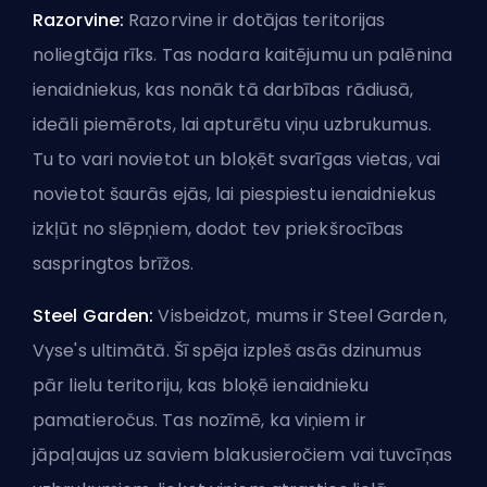
Razorvine:
Razorvine ir dotājas teritorijas
noliegtāja rīks. Tas nodara kaitējumu un palēnina
ienaidniekus, kas nonāk tā darbības rādiusā,
ideāli piemērots, lai apturētu viņu uzbrukumus.
Tu to vari novietot un bloķēt svarīgas vietas, vai
novietot šaurās ejās, lai piespiestu ienaidniekus
izkļūt no slēpņiem, dodot tev priekšrocības
saspringtos brīžos.
Steel Garden:
Visbeidzot, mums ir Steel Garden,
Vyse's
ultimātā
. Šī spēja izpleš asās dzinumus
pār lielu teritoriju, kas bloķē ienaidnieku
pamatieročus. Tas nozīmē, ka viņiem ir
jāpaļaujas uz saviem blakusieročiem vai tuvcīņas