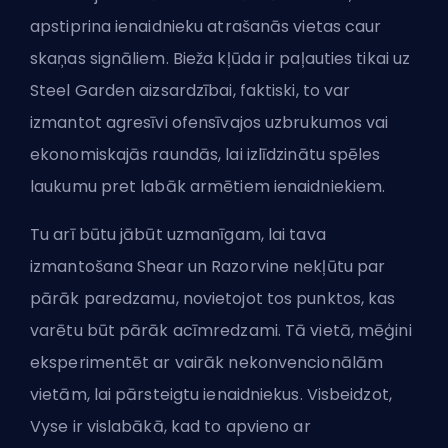
apstiprina ienaidnieku atrašanās vietas caur
skaņas signāliem. Bieža kļūda ir paļauties tikai uz
Steel Garden aizsardzībai, faktiski, to var
izmantot agresīvi ofensīvajos uzbrukumos vai
ekonomiskajās raundās, lai izlīdzinātu spēles
laukumu pret labāk armētiem ienaidniekiem.
Tu arī būtu jābūt uzmanīgam, lai tava
izmantošana Shear un Razorvine nekļūtu par
pārāk paredzamu, novietojot tos punktos, kas
varētu būt pārāk acīmredzami. Tā vietā, mēģini
eksperimentēt ar vairāk nekonvencionālām
vietām, lai pārsteigtu ienaidniekus. Visbeidzot,
Vyse ir vislabākā, kad to apvieno ar