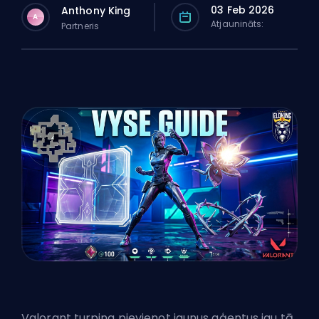
03 Feb 2026
Anthony King
A
Atjaunināts:
Partneris
Valorant turpina pievienot jaunus aģentus jau tā