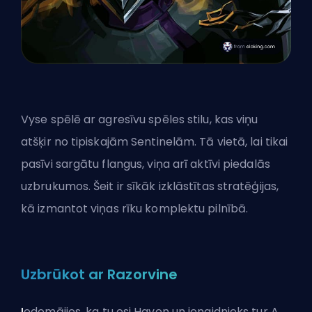
Vyse spēlē ar agresīvu spēles stilu, kas viņu
atšķir no tipiskajām Sentinelām. Tā vietā, lai tikai
pasīvi sargātu flangus, viņa arī aktīvi piedalās
uzbrukumos. Šeit ir sīkāk izklāstītas stratēģijas,
kā izmantot viņas rīku komplektu pilnībā.
Uzbrūkot ar Razorvine
I
edomājies, ka tu esi Haven un ienaidnieks tur A