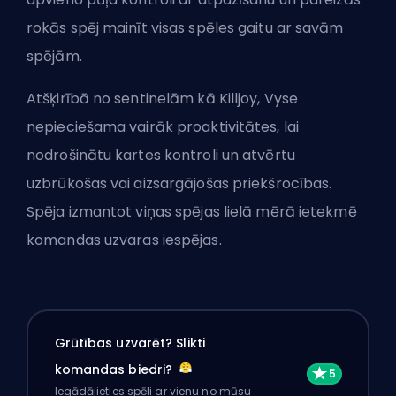
rokās spēj mainīt visas spēles gaitu ar savām
spējām.
Atšķirībā no sentinelām kā Killjoy, Vyse
nepieciešama vairāk proaktivitātes, lai
nodrošinātu kartes kontroli un atvērtu
uzbrūkošas vai aizsargājošas priekšrocības.
Spēja izmantot viņas spējas lielā mērā ietekmē
komandas uzvaras iespējas.
Grūtības uzvarēt? Slikti
komandas biedri?
Iegādājieties spēli ar vienu no mūsu