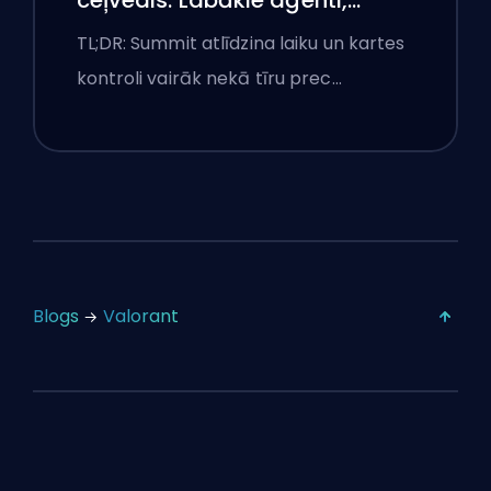
izsaukumi un dūmi
TL;DR: Summit atlīdzina laiku un kartes
kontroli vairāk nekā tīru prec…
Blogs
Valorant