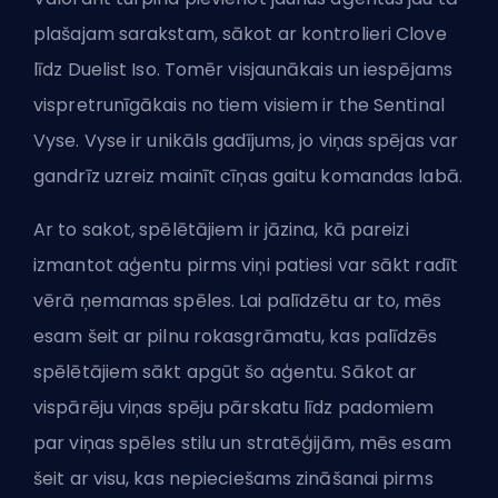
plašajam sarakstam, sākot ar kontrolieri Clove
līdz
Duelist
Iso. Tomēr visjaunākais un iespējams
vispretrunīgākais no tiem visiem ir
the Sentinal
Vyse
. Vyse ir unikāls gadījums, jo viņas spējas var
gandrīz uzreiz mainīt cīņas gaitu komandas labā.
Ar to sakot, spēlētājiem ir jāzina, kā pareizi
izmantot aģentu pirms viņi patiesi var sākt radīt
vērā ņemamas spēles. Lai palīdzētu ar to, mēs
esam šeit ar pilnu rokasgrāmatu, kas palīdzēs
spēlētājiem sākt apgūt šo aģentu. Sākot ar
vispārēju viņas spēju pārskatu līdz padomiem
par viņas spēles stilu un stratēģijām, mēs esam
šeit ar visu, kas nepieciešams zināšanai pirms