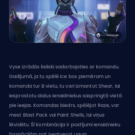
Vyse
izrādās lieliski sadarbojoties ar komandu
.
Gadījumā, ja tu spēlē ice box piemēram un
komanda tur B vietu, tu vari izmantot Shear, lai
iesprostotu dažus ienaidniekus saspringtā vietā
pie ieejas. Komandas biedrs, spēlējot Raze, var
mest Blast Pack vai Paint Shells, lai viņus
likvidētu. Šī kombinācija ir postījumi ienaidnieku
formācijām pat neatverot uguni.