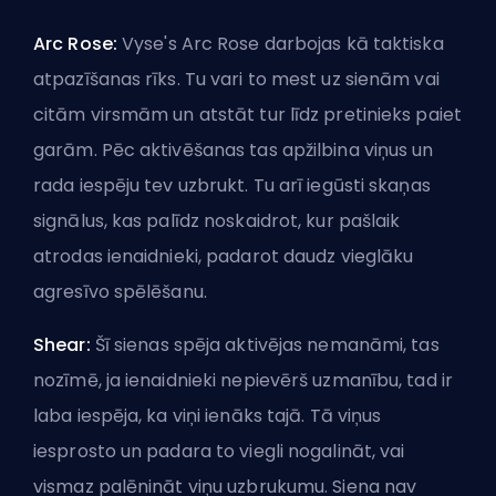
Arc Rose:
Vyse's Arc Rose darbojas kā taktiska
atpazīšanas rīks. Tu vari to mest uz sienām vai
citām virsmām un atstāt tur līdz pretinieks paiet
garām. Pēc aktivēšanas tas apžilbina viņus un
rada iespēju tev uzbrukt. Tu arī iegūsti skaņas
signālus, kas palīdz noskaidrot, kur pašlaik
atrodas ienaidnieki, padarot daudz vieglāku
agresīvo spēlēšanu.
Shear:
Šī sienas spēja aktivējas nemanāmi, tas
nozīmē, ja ienaidnieki nepievērš uzmanību, tad ir
laba iespēja, ka viņi ienāks tajā. Tā viņus
iesprosto un padara to viegli nogalināt, vai
vismaz palēnināt viņu uzbrukumu. Siena nav