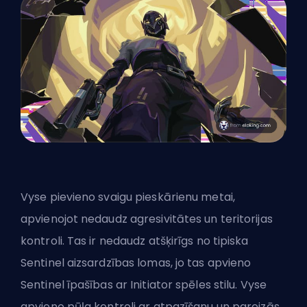
Vyse pievieno svaigu pieskārienu metai,
apvienojot nedaudz agresivitātes un teritorijas
kontroli. Tas ir nedaudz atšķirīgs no tipiska
Sentinel aizsardzības lomas, jo tas apvieno
Sentinel īpašības ar Initiator spēles stilu. Vyse
apvieno pūļa kontroli ar atpazīšanu un pareizās