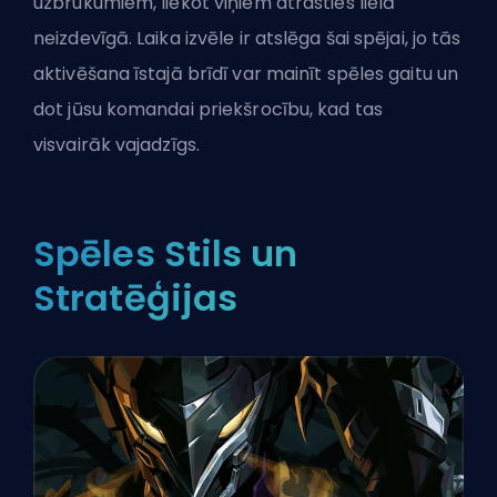
uzbrukumiem, liekot viņiem atrasties lielā
neizdevīgā. Laika izvēle ir atslēga šai spējai, jo tās
aktivēšana īstajā brīdī var mainīt spēles gaitu un
dot jūsu komandai priekšrocību, kad tas
visvairāk vajadzīgs.
Spēles Stils un
Stratēģijas