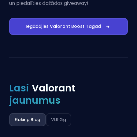
un piedalīties dažādos giveaway!
Iegādājies Valorant Boost Tagad
Lasi
Valorant
jaunumus
Eloking Blog
VLR.gg