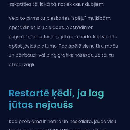
izskatīties tā, it kā tā notiek caur dubļiem.
Veic to pirms tu pieskaries "spēļu" muļķībām.
Apstādiniet lejupielādes. Apstādiniet
augšupielādes. Ieslēdz jebkuru rindu, kas varētu
apēst joslas platumu. Tad spēlē vienu tīru maču
un pārbaudi, vai ping grafiks nosēžas. Ja tā, tu
atradi zagli.
Restartē ķēdi, ja lag
jūtas nejaušs
Kad problēma ir netīra un neskaidra, jaudē visu