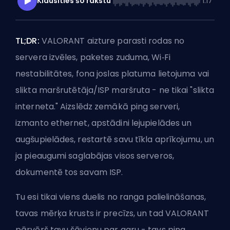
Klausīties šo rakstu
1:17
TL;DR:
VALORANT aizture parasti rodas no
servera izvēles, paketes zuduma, Wi‑Fi
nestabilitātes, fona joslas platuma lietojuma vai
slikta maršrutētāja/ISP maršruta - ne tikai "slikta
interneta." Aizslēdz
zemākā ping serveri
,
izmanto ethernet, apstādini lejupielādes un
augšupielādes, restartē savu tīkla aprīkojumu, un
ja pieaugumi saglabājas visos serveros,
dokumentē tos savam ISP.
Tu esi tikai viens duelis no ranga palielināšanas,
tavas mērķa krusts ir precīzs, un tad VALORANT
pārvērš tavu šāvienu par garu - tavs ping