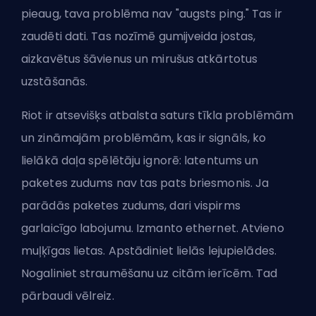
pieaug, tava problēma nav "augsts ping." Tas ir
zaudēti dati. Tas nozīmē gumijveida jostas,
aizkavētus šāvienus un mirušus atkārtotus
uzstāšanās.
Riot ir atsevišķs atbalsta saturs tīkla problēmām
un zināmajām problēmām, kas ir signāls, ko
lielākā daļa spēlētāju ignorē: latentums un
paketes zudums nav tas pats briesmonis. Ja
parādās paketes zudums, dari vispirms
garlaicīgo labojumu. Izmanto ethernet. Atvieno
muļķīgas lietas. Apstādiniet lielās lejupielādes.
Nogaliniet straumēšanu uz citām ierīcēm. Tad
pārbaudi vēlreiz.