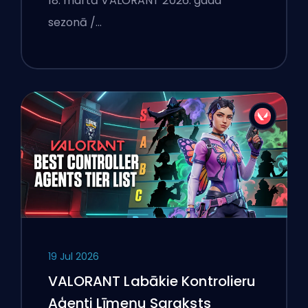
18. martā VALORANT 2026. gada
sezonā /…
19 Jul 2026
VALORANT Labākie Kontrolieru
Aģenti Līmeņu Saraksts