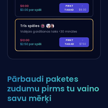
$8.00
PIRKT
-
$3.00 par spēli
TAGAD
$6.00
Trīs spēles
Vidējais gaidīšanas laiks <30 minūtes
$12.00
PIRKT
-
$2.50 par spēli
TAGAD
$7.50
Pārbaudi paketes
zudumu pirms tu vaino
savu mērķi