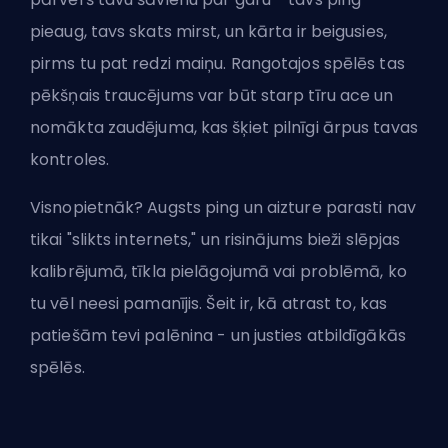
pieaug, tavs skats mirst, un kārta ir beigusies,
pirms tu pat redzi maiņu. Rangotajos spēlēs tas
pēkšņais traucējums var būt starp tīru ace un
nomākta zaudējuma, kas šķiet pilnīgi ārpus tavas
kontroles.
Visnopietnāk? Augsts ping un aizture parasti nav
tikai "slikts internets," un risinājums bieži slēpjas
kalibrējumā, tīkla pielāgojumā vai problēmā, ko
tu vēl neesi pamanījis. Šeit ir, kā atrast to, kas
patiešām tevi palēnina - un justies atbildīgākās
spēlēs.