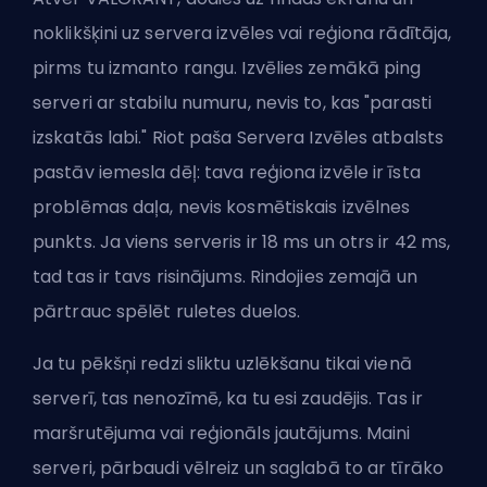
noklikšķini uz servera izvēles vai reģiona rādītāja,
pirms tu izmanto rangu. Izvēlies zemākā ping
serveri ar stabilu numuru, nevis to, kas "parasti
izskatās labi." Riot paša Servera Izvēles atbalsts
pastāv iemesla dēļ: tava reģiona izvēle ir īsta
problēmas daļa, nevis kosmētiskais izvēlnes
punkts. Ja viens serveris ir 18 ms un otrs ir 42 ms,
tad tas ir tavs risinājums. Rindojies zemajā un
pārtrauc spēlēt ruletes duelos.
Ja tu pēkšņi redzi sliktu uzlēkšanu tikai vienā
serverī, tas nenozīmē, ka tu esi zaudējis. Tas ir
maršrutējuma vai reģionāls jautājums. Maini
serveri, pārbaudi vēlreiz un saglabā to ar tīrāko