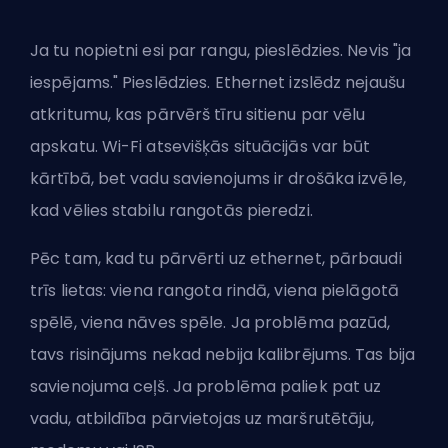
Ja tu nopietni esi par rangu, pieslēdzies. Nevis "ja
iespējams." Pieslēdzies. Ethernet izslēdz nejaušu
atkritumu, kas pārvērš tīru sitienu par vēlu
apskatu. Wi-Fi atsevišķās situācijās var būt
kārtībā, bet vadu savienojums ir drošāka izvēle,
kad vēlies stabilu rangotās pieredzi.
Pēc tam, kad tu pārvērti uz ethernet, pārbaudi
trīs lietas: viena rangota rindā, viena pielāgotā
spēlē, viena nāves spēle. Ja problēma pazūd,
tavs risinājums nekad nebija kalibrējums. Tas bija
savienojuma ceļš. Ja problēma paliek pat uz
vadu, atbildība pārvietojas uz maršrutētāju,