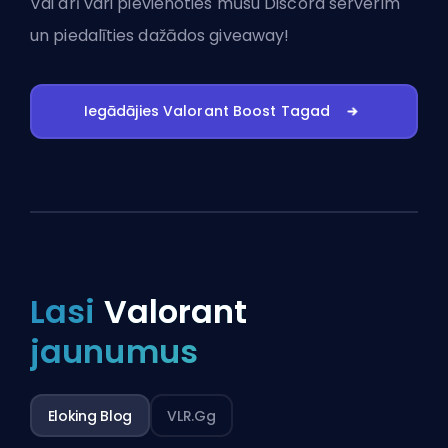
Vai arī vari
pievienoties mūsu Discord serverim
un piedalīties dažādos giveaway!
Iegādājies Valorant Boost Tagad
Lasi
Valorant
jaunumus
Eloking Blog
VLR.gg