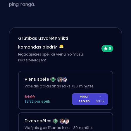
ping rangā.
Grūtības uzvarēt? Slikti
komandas biedri?
Iegādājieties spēli ar vienu no mūsu
PRO spēlētājiem.
Viens spēle
Vidējais gaidīšanas laiks <30 minūtes
$4.00
PIRKT
-
$3.32 par spēli
TAGAD
$3.32
Divas spēles
Vidējais gaidīšanas laiks <30 minūtes