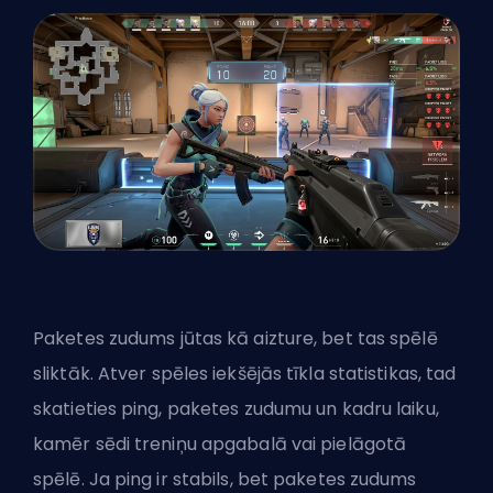
Paketes zudums jūtas kā aizture, bet tas spēlē
sliktāk. Atver spēles iekšējās tīkla statistikas, tad
skatieties ping, paketes zudumu un kadru laiku,
kamēr sēdi treniņu apgabalā vai pielāgotā
spēlē. Ja ping ir stabils, bet paketes zudums