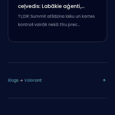
ceļvedis: Labākie aģenti,
izsaukumi un dūmi
TL;DR: Summit atlīdzina laiku un kartes
kontroli vairāk nekā tīru prec…
Blogs
Valorant