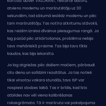
kārtībā: aizver VALORANT,
restartē datoru
,
atvieno modemu un maršrutētāju uz 30
sekundēm, tad sākumā ieslēdz modemu un pēc
tam maršrutētāju. Tas notīra atkritumu stāvokli,
kas reizēm izraisa dīvainus pieaugumus rangā. Ja
lag pazūd pēc atkārtošanas, problēma nebija
tavs mehāniskā prasme. Tas bija tavs tīkla
kaudze, kas bija iekarsīta.
Ja lag atgriežas pēc dažiem mačiem, pārbaudi
citu dienu un salīdzini rezultātus. Ja tas notiek
tikai virsotņu vakara stundās, tavs ISP var
nospiest slodzes laikā. Tas ir brīdis, kad īsts
atbildes nav vēl viena kalibrēšanas
rokasgrāmata. Tā ir maršruta vai pakalpojuma