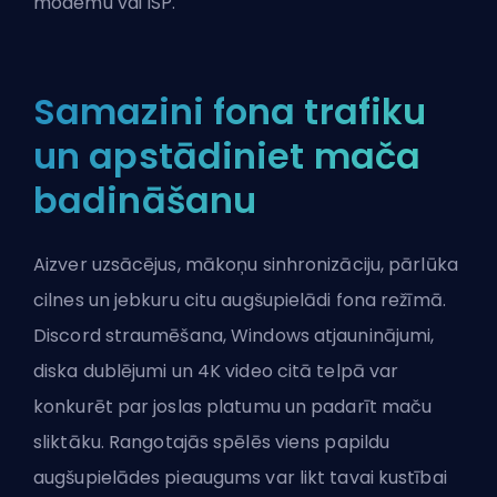
modemu vai ISP.
Samazini fona trafiku
un apstādiniet mača
badināšanu
Aizver uzsācējus, mākoņu sinhronizāciju, pārlūka
cilnes un jebkuru citu augšupielādi fona režīmā.
Discord straumēšana, Windows atjauninājumi,
diska dublējumi un 4K video citā telpā var
konkurēt par joslas platumu un padarīt maču
sliktāku. Rangotajās spēlēs viens papildu
augšupielādes pieaugums var likt tavai kustībai