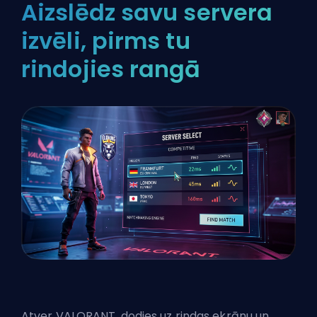
Aizslēdz savu servera
izvēli, pirms tu
rindojies rangā
Atver VALORANT, dodies uz rindas ekrānu un