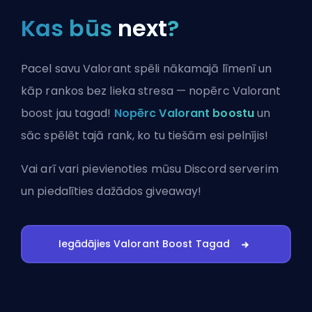
Kas būs
next
?
Pacel savu Valorant spēli nākamajā līmenī un
kāp rankos bez lieka stresa — nopērc Valorant
boost jau tagad!
Nopērc Valorant boostu
un
sāc spēlēt tajā rank, ko tu tiešām esi pelnījis!
Vai arī vari
pievienoties mūsu Discord serverim
un piedalīties dažādos giveaway!
Iegādājies Valorant Boost Tagad