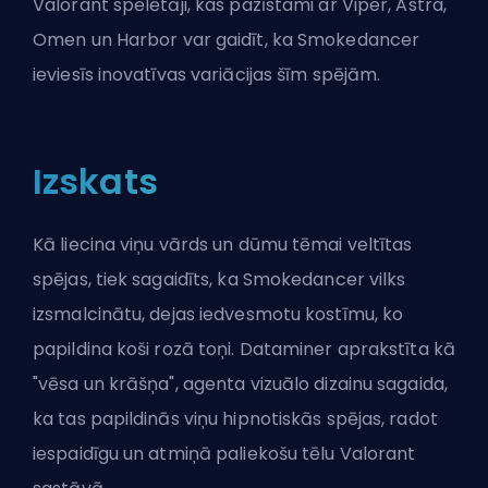
Valorant spēlētāji, kas pazīstami ar Viper, Astra,
Omen un Harbor var gaidīt, ka Smokedancer
ieviesīs inovatīvas variācijas šīm spējām.
Izskats
Kā liecina viņu vārds un dūmu tēmai veltītas
spējas, tiek sagaidīts, ka Smokedancer vilks
izsmalcinātu, dejas iedvesmotu kostīmu, ko
papildina koši rozā toņi. Dataminer aprakstīta kā
"vēsa un krāšņa", agenta vizuālo dizainu sagaida,
ka tas papildinās viņu hipnotiskās spējas, radot
iespaidīgu un atmiņā paliekošu tēlu Valorant