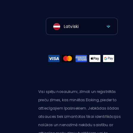
Latviski
Visi spēļu nosaukumi, zīmoli un reģistrētās
preču zīmes, kas minētas Eloking, pieder to
attiecīgajiem īpašniekiem. Jebkādas šādas
atsauces tiek izmantotas tikai identifikācijas
nolūkos un nenozīmē nekādu saistību ar