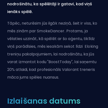
nodrošinātu, ka spēlētāji ir gatavi, kad viņš
ienāks spēlē.
Tāpēc, neturēsim jūs ilgāk neziņā, šeit ir viss, ko
mēs zinām par SmokeDancer. Protams, ja
vēlaties uzzināt, kā spēlēt ar šo aģentu, tiklīdz
viņš parādīsies, mēs iesakām sekot līdzi
Eloking
treniņu pakalpojumiem
, lai nodrošinātu, ka jūs
varat izmantot kodu "BoostToday", lai saņemtu
20% atlaidi, kad profesionāls Valorant treneris
māca jums spēles nuansus.
Izlaišanas datums