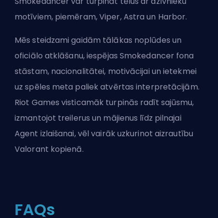
Smokedancer var turpināt tēlus ar dzīvnieku
motīviem, piemēram, Viper, Astra un Harbor.
Mēs steidzami gaidām tālākas noplūdes un
oficiālo atklāšanu, iespējas Smokedancer fona
stāstam, nacionalitātei, motivācijai un ietekmei
uz spēles meta paliek atvērtas interpretācijām.
Riot Games visticamāk turpinās radīt sajūsmu,
izmantojot treilerus un mājienus līdz pilnajai
Agent izlaišanai, vēl vairāk uzkurinot aizrautību
Valorant kopienā.
FAQs