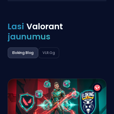
Lasi
Valorant
jaunumus
Eloking Blog
VLR.gg