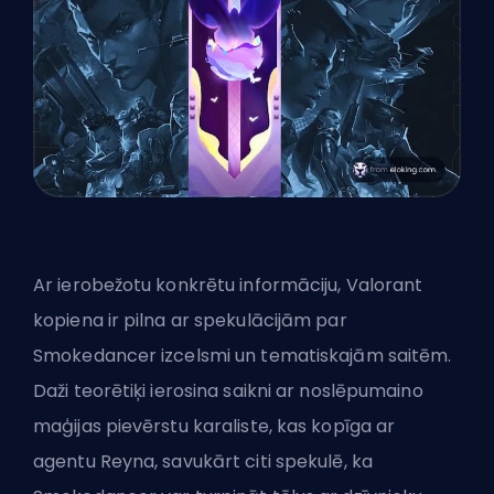
Ar ierobežotu konkrētu informāciju, Valorant
kopiena ir pilna ar spekulācijām par
Smokedancer izcelsmi un tematiskajām saitēm.
Daži teorētiķi ierosina saikni ar noslēpumaino
maģijas pievērstu karaliste, kas kopīga ar
agentu Reyna, savukārt citi spekulē, ka