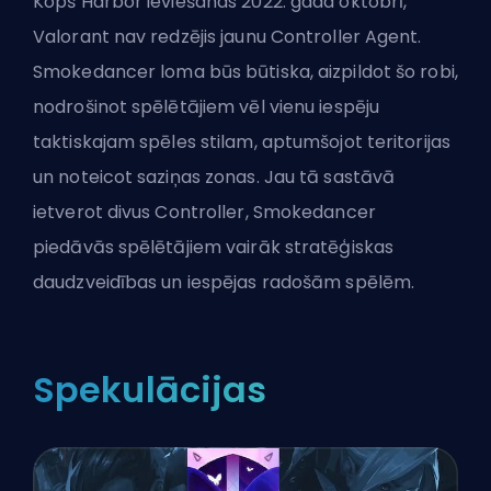
Kopš Harbor ieviešanas 2022. gada oktobrī,
Valorant nav redzējis jaunu Controller Agent.
Smokedancer loma būs būtiska, aizpildot šo robi,
nodrošinot spēlētājiem vēl vienu iespēju
taktiskajam spēles stilam, aptumšojot teritorijas
un noteicot saziņas zonas. Jau tā sastāvā
ietverot divus Controller, Smokedancer
piedāvās spēlētājiem vairāk stratēģiskas
daudzveidības un iespējas radošām spēlēm.
Spekulācijas