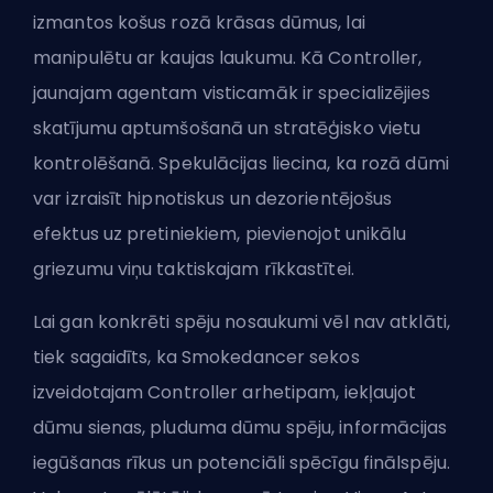
izmantos košus rozā krāsas dūmus, lai
manipulētu ar kaujas laukumu. Kā Controller,
jaunajam agentam visticamāk ir specializējies
skatījumu aptumšošanā un stratēģisko vietu
kontrolēšanā. Spekulācijas liecina, ka rozā dūmi
var izraisīt hipnotiskus un dezorientējošus
efektus uz pretiniekiem, pievienojot unikālu
griezumu viņu taktiskajam rīkkastītei.
Lai gan konkrēti spēju nosaukumi vēl nav atklāti,
tiek sagaidīts, ka Smokedancer sekos
izveidotajam Controller arhetipam, iekļaujot
dūmu sienas, pluduma dūmu spēju, informācijas
iegūšanas rīkus un potenciāli spēcīgu finālspēju.