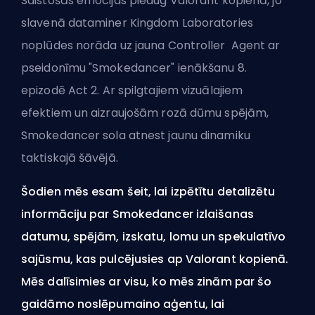
Saistošās emocijas pieaug Valorant kopienā, jo
slavenā dataminer Kingdom Laboratories
noplūdes norāda uz jauna Controller
Agent
ar
pseidonīmu "Smokedancer" ienākšanu 8.
epizodē
Act
2. Ar spilgtajiem vizuālajiem
efektiem un aizraujošām rozā dūmu spējām,
Smokedancer sola atnest jaunu dinamiku
taktiskajā šāvējā.
Šodien mēs esam šeit, lai izpētītu detalizētu
informāciju par Smokedancer izlaišanas
datumu, spējām, izskatu, lomu un spekulatīvo
sajūsmu, kas pulcējusies ap Valorant kopienā.
Mēs dalīsimies ar visu, ko mēs zinām par šo
gaidāmo noslēpumaino aģentu, lai