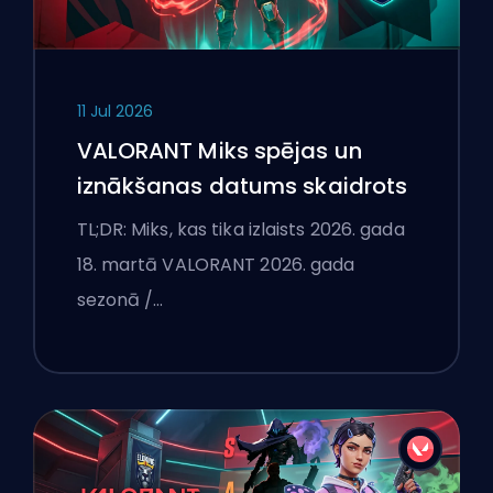
11 Jul 2026
VALORANT Miks spējas un
iznākšanas datums skaidrots
TL;DR: Miks, kas tika izlaists 2026. gada
18. martā VALORANT 2026. gada
sezonā /…