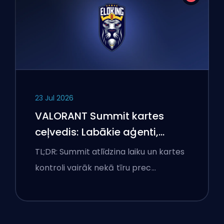
23 Jul 2026
VALORANT Summit kartes
ceļvedis: Labākie aģenti,
izsaukumi un dūmi
TL;DR: Summit atlīdzina laiku un kartes
kontroli vairāk nekā tīru prec…