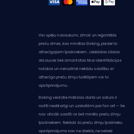
Visi spēļu nosaukumi, zīmoli un reģistrētās
preču zīmes, kas minētas Eloking, pieder to
attiecīgajiem īpašniekiem. Jebkādas šādas
atsauces tiek izmantotas tikai identifikācijas
nolūkos un nenozīmē nekādu saistību ar
attiecīgo preču zīmju turētājiem vai to
apstiprinājumu.
Eloking veidotie mākslas darbi un saturs ir
radīti neatkarīgi un uzskatāmi par fan art — tie
nav oficiāli saistīti ar šeit minēto preču zīmju
īpašniekiem. Nekāds šo preču zīmju īpašnieku
apstiprinājums nav ne izteikts, ne netieši