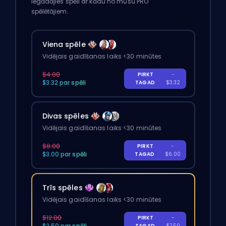
Iegādājies spēli ar kādu no mūsu PRO
spēlētājiem.
Viena spēle
Vidējais gaidīšanas laiks <30 minūtes
$4.00
PIRKT
-
$3.32 par spēli
TAGAD
$3.32
Divas spēles
Vidējais gaidīšanas laiks <30 minūtes
$8.00
PIRKT
-
$3.00 par spēli
TAGAD
$6.00
Trīs spēles
Vidējais gaidīšanas laiks <30 minūtes
$12.00
PIRKT
-
$2.50 par spēli
TAGAD
$7.50