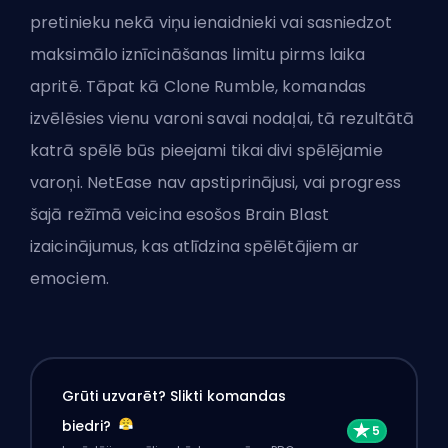
pretinieku nekā viņu ienaidnieki vai sasniedzot
maksimālo iznīcināšanas limitu pirms laika
apritē. Tāpat kā Clone Rumble, komandas
izvēlēsies vienu varoni savai nodaļai, tā rezultātā
katrā spēlē būs pieejami tikai divi spēlējamie
varoņi. NetEase nav apstiprinājusi, vai progress
šajā režīmā veicina esošos Brain Blast
izaicinājumus, kas atlīdzina spēlētājiem ar
emociem.
Grūti uzvarēt? Slikti komandas
biedri?