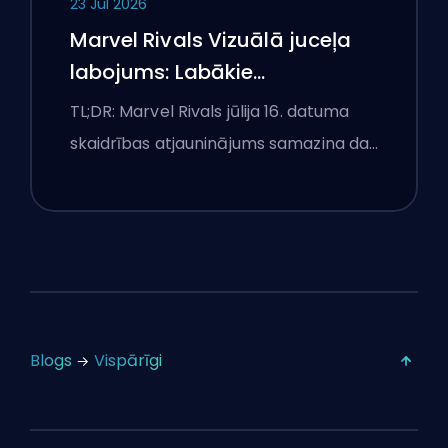
23 Jul 2026
Marvel Rivals Vizuālā juceļa
labojums: Labākie
konkurences iestatījumi pēc
TL;DR: Marvel Rivals jūlija 16. datuma
jūlija 16. atjauninājuma
skaidrības atjauninājums samazina da…
Blogs
Vispārīgi