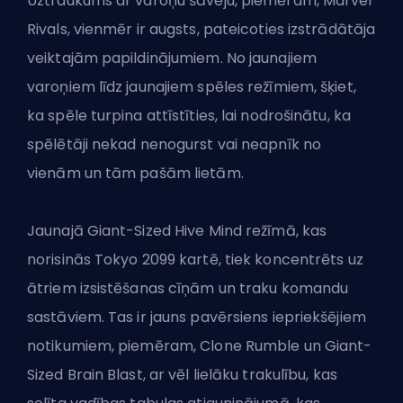
Uztraukums ar varoņu šāvēju, piemēram, Marvel
Rivals, vienmēr ir augsts, pateicoties izstrādātāja
veiktajām papildinājumiem. No jaunajiem
varoņiem līdz jaunajiem spēles režīmiem, šķiet,
ka spēle turpina attīstīties, lai nodrošinātu, ka
spēlētāji nekad nenogurst vai neapnīk no
vienām un tām pašām lietām.
Jaunajā Giant-Sized Hive Mind režīmā, kas
norisinās Tokyo 2099 kartē, tiek koncentrēts uz
ātriem izsistēšanas cīņām un traku komandu
sastāviem. Tas ir jauns pavērsiens iepriekšējiem
notikumiem, piemēram, Clone Rumble un Giant-
Sized Brain Blast, ar vēl lielāku trakulību, kas