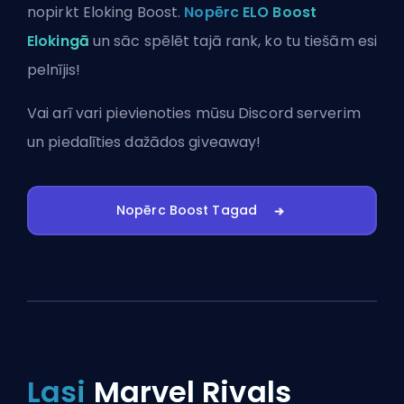
nopirkt Eloking Boost.
Nopērc ELO Boost
Elokingā
un sāc spēlēt tajā rank, ko tu tiešām esi
pelnījis!
Vai arī vari
pievienoties mūsu Discord serverim
un piedalīties dažādos giveaway!
Nopērc Boost Tagad
Lasi
Marvel Rivals