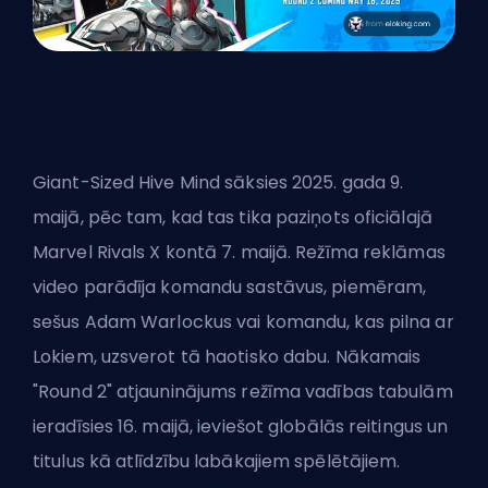
Giant-Sized Hive Mind sāksies 2025. gada 9.
maijā, pēc tam, kad tas tika paziņots oficiālajā
Marvel Rivals X kontā 7. maijā. Režīma reklāmas
video parādīja komandu sastāvus, piemēram,
sešus Adam Warlockus vai komandu, kas pilna ar
Lokiem, uzsverot tā haotisko dabu. Nākamais
"Round 2" atjauninājums režīma vadības tabulām
ieradīsies 16. maijā, ieviešot globālās reitingus un
titulus kā atlīdzību labākajiem spēlētājiem.