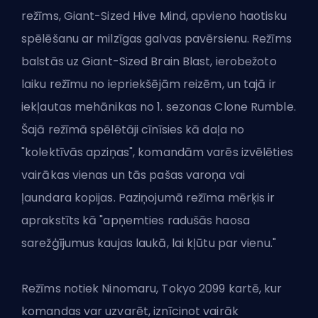
režīms, Giant-Sized Hive Mind, apvieno haotisku
spēlēšanu ar milzīgas galvas pavērsienu. Režīms
balstās uz
Giant-Sized Brain Blast
, ierobežoto
laiku režīmu no iepriekšējām reizēm, un tajā ir
iekļautas mehānikas no 1. sezonas Clone Rumble.
Šajā režīmā spēlētāji cīnīsies kā daļa no
"kolektīvās apziņas", komandām varēs izvēlēties
vairākas vienas un tās pašas varoņa vai
ļaundara kopijas. Paziņojumā režīma mērķis ir
aprakstīts kā "apņemties radušās haosa
sarežģījumus kaujas laukā, lai kļūtu par vienu."
Režīms notiek Ninomaru, Tokyo 2099 kartē, kur
komandas var uzvarēt, iznīcinot vairāk