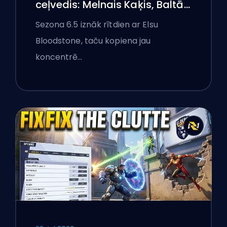
ceļvedis: Melnais Kaķis, Baltā
Foksa un Monstri Ņujorkā
Sezona 6.5 iznāk rītdien ar Elsu
Bloodstone, taču kopiena jau
koncentrē…