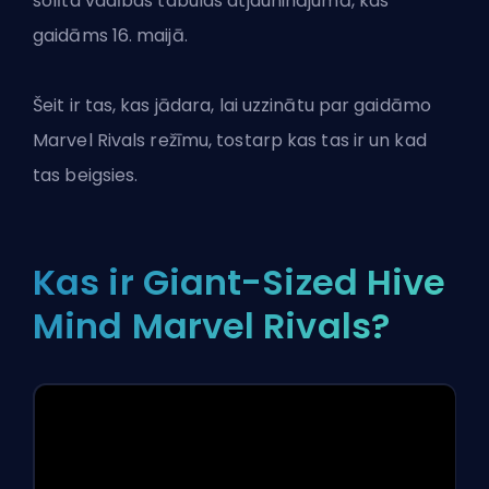
solīta vadības tabulas atjauninājumā, kas
gaidāms 16. maijā.
Šeit ir tas, kas jādara, lai uzzinātu par gaidāmo
Marvel Rivals
režīmu, tostarp kas tas ir un kad
tas beigsies.
Kas ir Giant-Sized Hive
Mind Marvel Rivals?