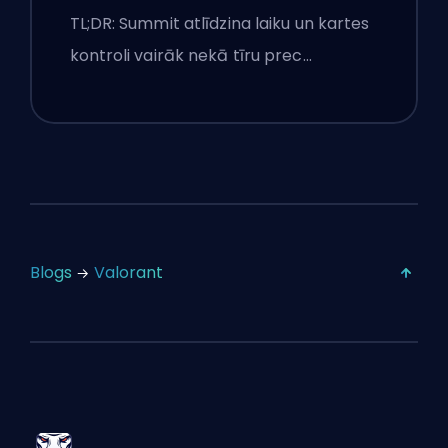
izsaukumi un dūmi
TL;DR: Summit atlīdzina laiku un kartes
kontroli vairāk nekā tīru prec…
Blogs
Valorant