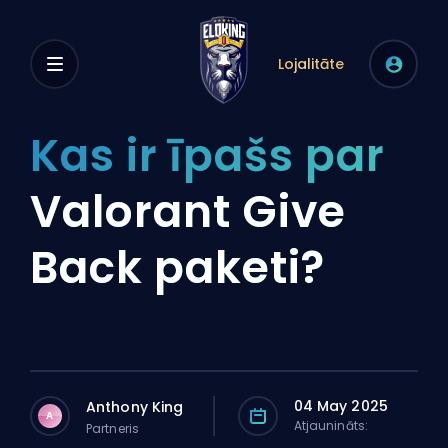
Lojalitāte
Kas ir īpašs par
Valorant Give
Back paketi?
04 May 2025
Anthony King
A
Atjaunināts:
Partneris