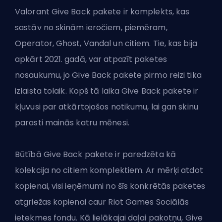
Valorant Give Back pakete ir komplekts, kas
sastāv no skinām ieročiem, piemēram,
Operator, Ghost, Vandal un citiem. Tie, kas bija
apkārt 2021. gadā, var atpazīt paketes
nosaukumu, jo Give Back pakete pirmo reizi tika
izlaista tolaik. Kopš tā laika Give Back pakete ir
kļuvusi par atkārtojošos notikumu, lai gan skinu
parasti mainās katru mēnesi.
Būtībā Give Back pakete ir paredzēta kā
kolekcija no citiem komplektiem. Ar mērķi atdot
kopienai, visi ieņēmumi no šīs konkrētās paketes
atgriežas kopienai caur
Riot Games
Sociālās
ietekmes fondu. Kā lielākajai daļai pakotņu, Give