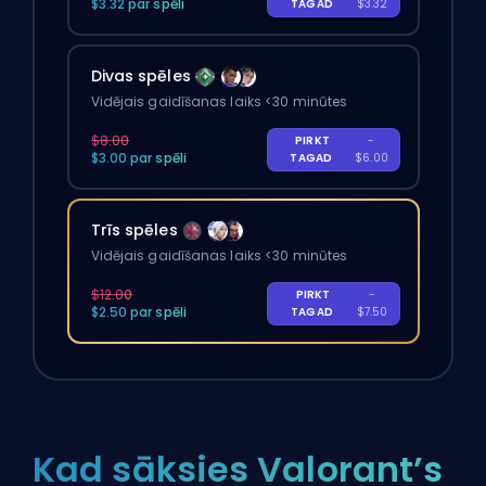
$3.32 par spēli
TAGAD
$3.32
Divas spēles
Vidējais gaidīšanas laiks <30 minūtes
$8.00
PIRKT
-
$3.00 par spēli
TAGAD
$6.00
Trīs spēles
Vidējais gaidīšanas laiks <30 minūtes
$12.00
PIRKT
-
$2.50 par spēli
TAGAD
$7.50
Kad sāksies Valorant’s