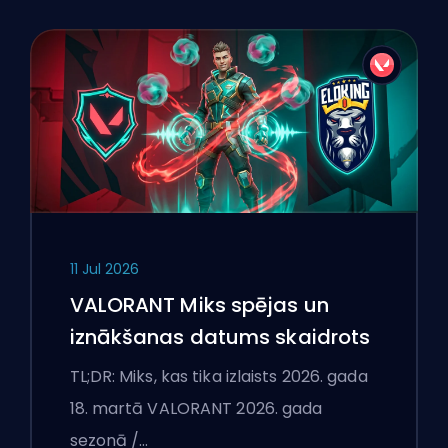
11 Jul 2026
VALORANT Miks spējas un
iznākšanas datums skaidrots
TL;DR: Miks, kas tika izlaists 2026. gada
18. martā VALORANT 2026. gada
sezonā /…