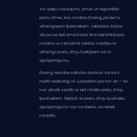
Visi spēļu nosaukumi, zīmoli un reģistrētās
preču zīmes, kas minētas Eloking, pieder to
attiecīgajiem īpašniekiem. Jebkādas šādas
atsauces tiek izmantotas tikai identifikācijas
nolūkos un nenozīmē nekādu saistību ar
attiecīgo preču zīmju turētājiem vai to
apstiprinājumu.
Eloking veidotie mākslas darbi un saturs ir
radīti neatkarīgi un uzskatāmi par fan art — tie
nav oficiāli saistīti ar šeit minēto preču zīmju
īpašniekiem. Nekāds šo preču zīmju īpašnieku
apstiprinājums nav ne izteikts, ne netieši
norādīts.