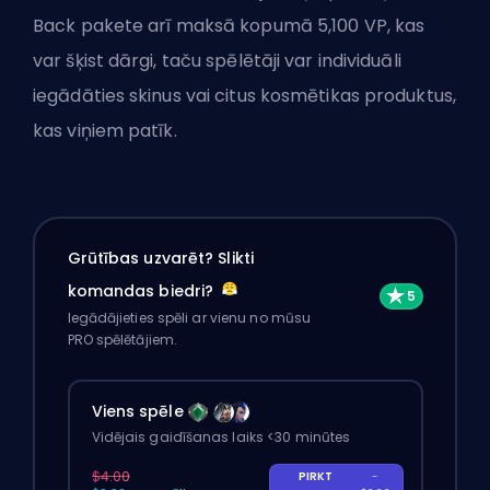
Back pakete arī maksā kopumā 5,100 VP, kas
var šķist dārgi, taču spēlētāji var individuāli
iegādāties skinus vai citus kosmētikas produktus,
kas viņiem patīk.
Grūtības uzvarēt? Slikti
komandas biedri?
Iegādājieties spēli ar vienu no mūsu
PRO spēlētājiem.
Viens spēle
Vidējais gaidīšanas laiks <30 minūtes
$4.00
PIRKT
-