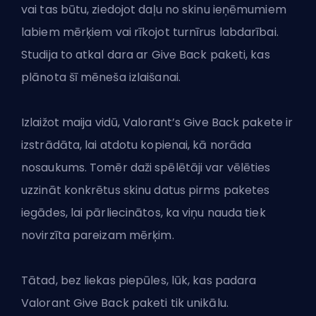
vai tas būtu, ziedojot daļu no skinu ieņēmumiem
labiem mērķiem vai rīkojot turnīrus labdarībai.
Studija to atkal dara ar Give Back paketi, kas
plānota šī mēneša izlaišanai.
Izlaižot maija vidū,
Valorant’s
Give Back pakete ir
izstrādāta, lai atdotu kopienai, kā norāda
nosaukums. Tomēr daži spēlētāji var vēlēties
uzzināt konkrētus skinu datus pirms paketes
iegādes, lai pārliecinātos, ka viņu nauda tiek
novirzīta pareizam mērķim.
Tātad, bez liekas piepūles, lūk, kas padara
Valorant Give Back paketi tik unikālu.