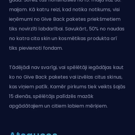
maijam. Kā katru reizi, kad notika notikums, visi
ieņēmumi no Give Back paketes priekšmetiem
tiks novirzīti labdarībai. Savukārt, 50% no naudas
no katra cita
skin
un kosmētikas produkta arī
tiks pievienoti fondam.
Tādējādi nav svarīgi, vai spēlētāji iegādājas kaut
ko no Give Back paketes vai izvēlas citus skinus,
kas viņiem patīk. Kamēr pirkums tiek veikts šajās
15 dienās, spēlētājs palīdzēs mazāk
apgādātajiem un citiem labiem mērķiem.