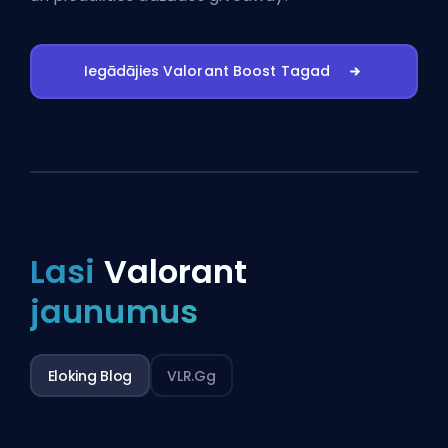
Iegādājies Valorant Boost Tagad
Lasi
Valorant
jaunumus
Eloking Blog
VLR.gg