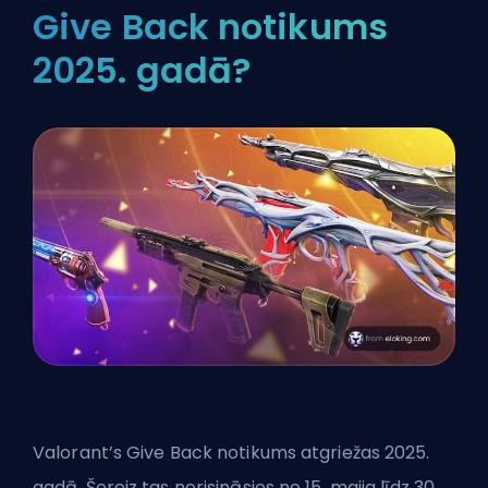
Give Back notikums
2025. gadā?
Valorant’s Give Back notikums atgriežas 2025.
gadā. Šoreiz tas norisināsies no 15. maija līdz 30.