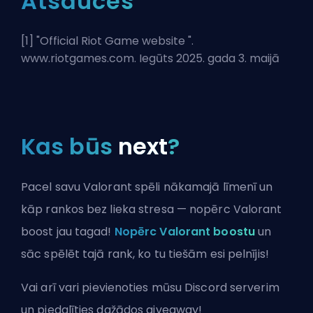
Atsauces
[1] "
Official Riot Game website
".
www.riotgames.com. Iegūts 2025. gada 3. maijā
Kas būs
next
?
Pacel savu Valorant spēli nākamajā līmenī un
kāp rankos bez lieka stresa — nopērc Valorant
boost jau tagad!
Nopērc Valorant boostu
un
sāc spēlēt tajā rank, ko tu tiešām esi pelnījis!
Vai arī vari
pievienoties mūsu Discord serverim
un piedalīties dažādos giveaway!