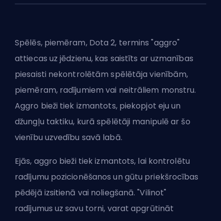
Spēlēs, piemēram, Dota 2, termins "aggro"
attiecas uz jēdzienu, kas saistīts ar uzmanības
piesaisti nekontrolētām spēlētāja vienībām,
piemēram, radījumiem vai neitrāliem monstru.
Aggro bieži tiek izmantots, piekopjot eju un
džungļu taktiku, kurā spēlētāji manipulē ar šo
vienību uzvedību savā labā.
Ejās, aggro bieži tiek izmantots, lai kontrolētu
radījumu pozicionēšanos un gūtu priekšrocības
pēdējā izsitienā vai noliegšanā. "Vilinot"
radījumus uz savu torni, varat apgrūtināt