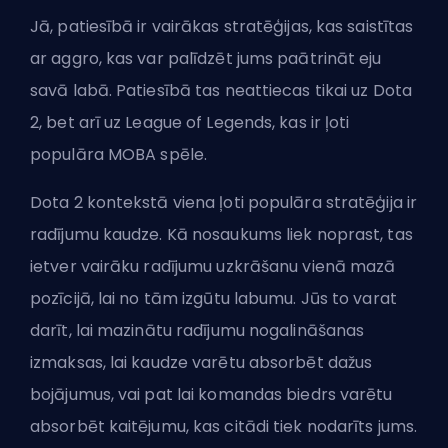
Jā, patiesībā ir vairākas stratēģijas, kas saistītas
ar aggro, kas var palīdzēt jums paātrināt eju
savā labā. Patiesībā tas neattiecas tikai uz Dota
2, bet arī uz League of Legends, kas ir ļoti
populāra
MOBA
spēle.
Dota 2 kontekstā viena ļoti populāra stratēģija ir
radījumu kaudze. Kā nosaukums liek noprast, tas
ietver vairāku radījumu uzkrāšanu vienā mazā
pozīcijā, lai no tām izgūtu labumu. Jūs to varat
darīt, lai mazinātu radījumu nogalināšanas
izmaksas, lai kaudze varētu absorbēt dažus
bojājumus, vai pat lai komandas biedrs varētu
absorbēt kaitējumu, kas citādi tiek nodarīts jums.