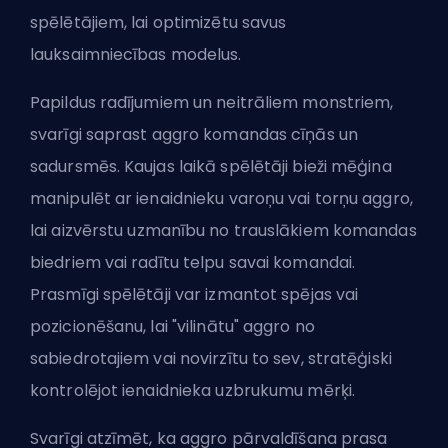
spēlētājiem, lai optimizētu savus
lauksaimniecības modelus.
Papildus radījumiem un neitrāliem monstriem,
svarīgi saprast aggro komandas cīņās un
sadursmēs. Kaujas laikā spēlētāji bieži mēģina
manipulēt ar ienaidnieku varoņu vai torņu aggro,
lai aizvērstu uzmanību no trauslākiem komandas
biedriem vai radītu telpu savai komandai.
Prasmīgi spēlētāji var izmantot spējas vai
pozicionēšanu, lai "vilinātu" aggro no
sabiedrotajiem vai novirzītu to sev, stratēģiski
kontrolējot ienaidnieka uzbrukumu mērķi.
Svarīgi atzīmēt, ka aggro pārvaldīšana prasa