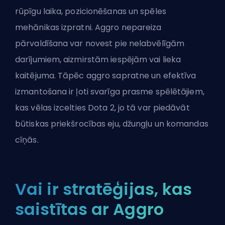
rūpīgu laika, pozicionēšanas un spēles
mehānikas izpratni. Aggro nepareiza
pārvaldīšana var novest pie nelabvēlīgām
darījumiem, aizmirstām iespējām vai lieka
kaitējuma. Tāpēc aggro sapratne un efektīva
izmantošana ir ļoti svarīga prasme spēlētājiem,
kas vēlas izcelties Dota 2, jo tā var piedāvāt
būtiskas priekšrocības eju, džungļu un komandas
cīņās.
Vai ir stratēģijas, kas
saistītas ar Aggro