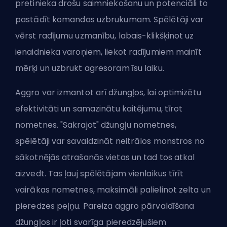
pretinieka drošu saimniekošanu un potenciāli to
pastādīt komandas uzbrukumam. Spēlētāji var
vērst radījumu uzmanību, labais-klikšķinot uz
ienaidnieka varoņiem, liekot radījumiem mainīt
mērķi un uzbrukt agresoram īsu laiku.
Aggro var izmantot arī džungļos, lai optimizētu
efektivitāti un samazinātu kaitējumu, tīrot
nometnes. "Sakrajot" džungļu nometnes,
spēlētāji var savaldzināt neitrālos monstros no
sākotnējās atrašanās vietas un tad tos atkal
aizvedt. Tas ļauj spēlētājam vienlaikus tīrīt
vairākas nometnes, maksimāli palielinot zelta un
pieredzes peļņu. Pareiza aggro pārvaldīšana
džungļos ir ļoti svarīga pieredzējušiem