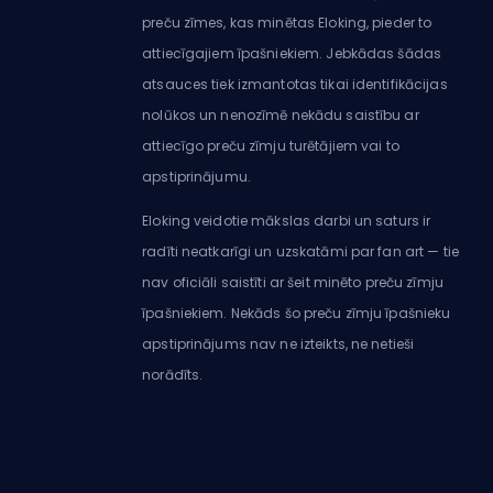
preču zīmes, kas minētas Eloking, pieder to
attiecīgajiem īpašniekiem. Jebkādas šādas
atsauces tiek izmantotas tikai identifikācijas
nolūkos un nenozīmē nekādu saistību ar
attiecīgo preču zīmju turētājiem vai to
apstiprinājumu.
Eloking veidotie mākslas darbi un saturs ir
radīti neatkarīgi un uzskatāmi par fan art — tie
nav oficiāli saistīti ar šeit minēto preču zīmju
īpašniekiem. Nekāds šo preču zīmju īpašnieku
apstiprinājums nav ne izteikts, ne netieši
norādīts.